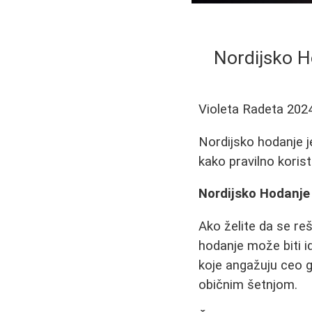
Nordijsko H
Violeta Radeta
202
Nordijsko hodanje je
kako pravilno koristi
Nordijsko Hodanje
Ako želite da se reš
hodanje može biti i
koje angažuju ceo g
običnim šetnjom.