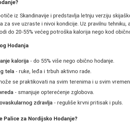
odanje?
tiče iz Skandinavije i predstavlja letnju verziju skijaš
 za sve uzraste i nivoi kondicije. Uz pravilnu tehniku,
odi do 20-55% većeg potroška kalorija nego kod običn
kog Hodanja
nje kalorija
- do 55% više nego obično hodanje.
g tela
- ruke, leđa i trbuh aktivno rade.
može se praktikovati na svim terenima i u svim vreme
ovreda
- smanjuje opterećenje zglobova.
iovaskularnog zdravlja
- reguliše krvni pritisak i puls.
e Palice za Nordijsko Hodanje?