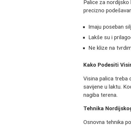
Palice za nordijsko
precizno podešavanje
Imaju poseban sil
Lakše su i prilagod
Ne klize na tvrdi
Kako Podesiti Visi
Visina palica treba
savijene u laktu. K
nagiba terena.
Tehnika Nordijsko
Osnovna tehnika po