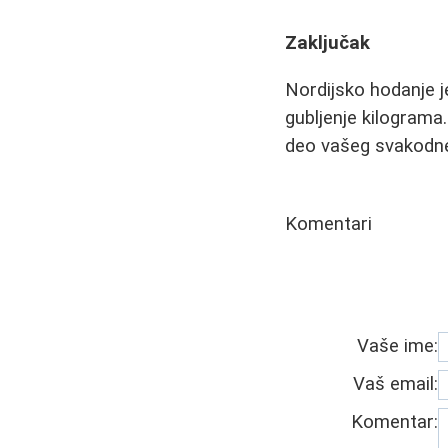
Zaključak
Nordijsko hodanje je
gubljenje kilograma
deo vašeg svakodne
Komentari
Vaše ime:
Vaš email:
Komentar: