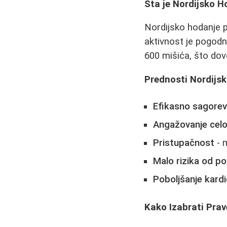
Šta je Nordijsko H
Nordijsko hodanje po
aktivnost je pogodna
600 mišića, što dov
Prednosti Nordijs
Efikasno sagoreva
Angažovanje celo
Pristupačnost
- 
Malo rizika od p
Poboljšanje kard
Kako Izabrati Prav