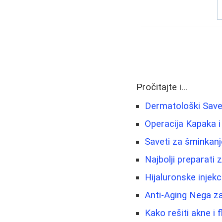
Pročitajte i...
Dermatološki Savet
Operacija Kapaka i
Saveti za šminkanj
Najbolji preparati 
Hijaluronske injekc
Anti-Aging Nega z
Kako rešiti akne i