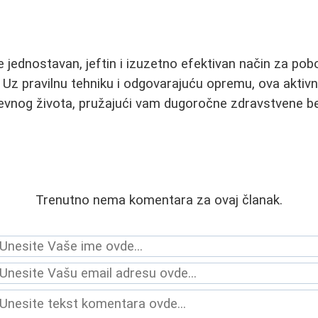
 jednostavan, jeftin i izuzetno efektivan način za pobol
. Uz pravilnu tehniku i odgovarajuću opremu, ova akti
vnog života, pružajući vam dugoročne zdravstvene be
Trenutno nema komentara za ovaj članak.