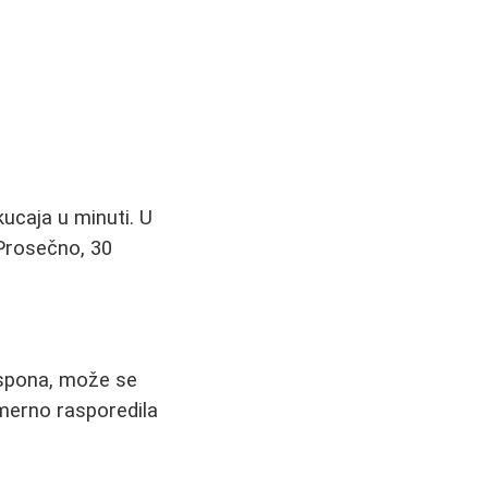
ucaja u minuti. U
Prosečno, 30
uspona, može se
omerno rasporedila