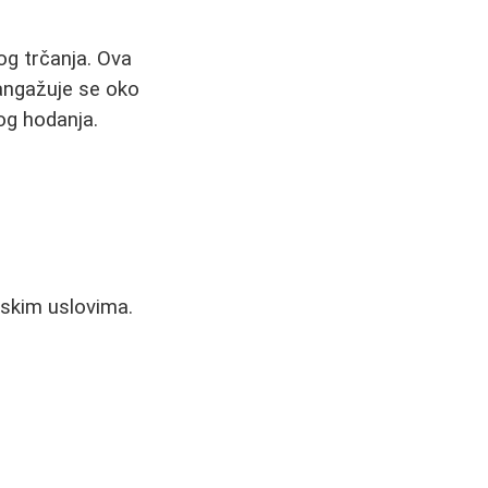
kog trčanja. Ova
 angažuje se oko
og hodanja.
nskim uslovima.