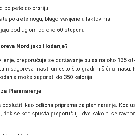
o od pete do prstiju.
ate pokrete nogu, blago savijene u laktovima.
ljaju pod uglom od oko 60 stepeni.
goreva Nordijsko Hodanje?
jenje, preporučuje se održavanje pulsa na oko 135 otk
zam sagoreva masti umesto što gradi mišićnu masu. 
odanja može sagoreti do 350 kalorija.
 za Planinarenje
poslužiti kao odlična priprema za planinarenje. Kod 
ica, dok se kod spusta preporučuju dve kako bi se ravn