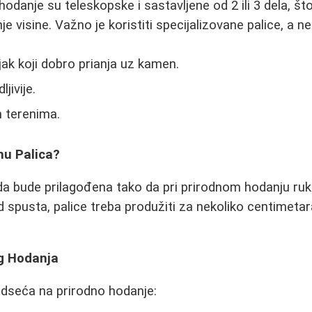
 hodanje su teleskopske i sastavljene od 2 ili 3 dela, 
 visine. Važno je koristiti specijalizovane palice, a ne 
jak koji dobro prianja uz kamen.
ljivije.
m terenima.
nu Palica?
 da bude prilagođena tako da pri prirodnom hodanju ru
od spusta, palice treba produžiti za nekoliko centimeta
g Hodanja
dseća na prirodno hodanje: