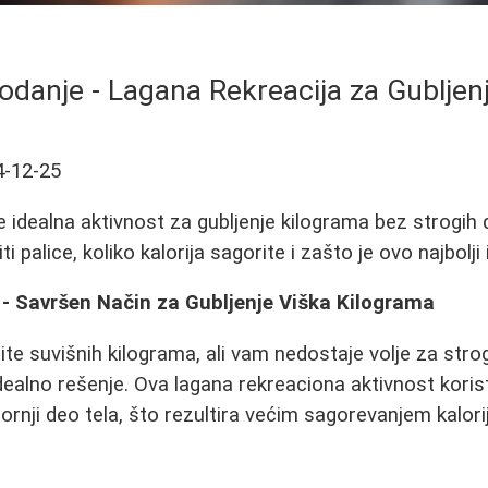
odanje - Lagana Rekreacija za Gubljen
4-12-25
 idealna aktivnost za gubljenje kilograma bez strogih d
ti palice, koliko kalorija sagorite i zašto je ovo najbolji
 - Savršen Način za Gubljenje Viška Kilograma
ite suvišnih kilograma, ali vam nedostaje volje za strog
dealno rešenje. Ova lagana rekreaciona aktivnost koris
ornji deo tela, što rezultira većim sagorevanjem kalor