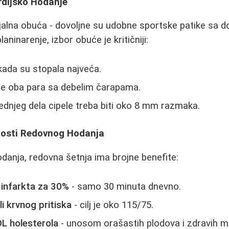
rdijsko Hodanje
ijalna obuća - dovoljne su udobne sportske patike sa 
aninarenje, izbor obuće je kritičniji:
kada su stopala najveća.
e oba para sa debelim čarapama.
ednjeg dela cipele treba biti oko 8 mm razmaka.
nosti Redovnog Hodanja
danja, redovna šetnja ima brojne benefite:
 infarkta za 30%
- samo 30 minuta dnevno.
i krvnog pritiska
- cilj je oko 115/75.
L holesterola
- unosom orašastih plodova i zdravih ma