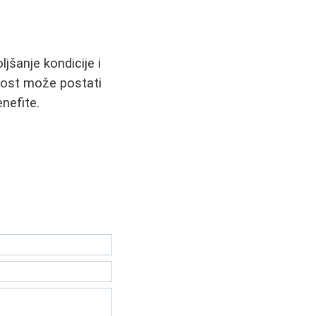
jšanje kondicije i
vnost može postati
nefite.