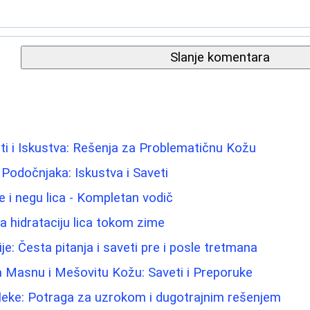
Slanje komentara
i i Iskustva: Rešenja za Problematičnu Kožu
 Podočnjaka: Iskustva i Saveti
e i negu lica - Kompletan vodič
za hidrataciju lica tokom zime
ije: Česta pitanja i saveti pre i posle tretmana
a Masnu i Mešovitu Kožu: Saveti i Preporuke
 fleke: Potraga za uzrokom i dugotrajnim rešenjem