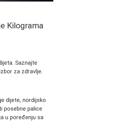
je Kilograma
ijeta. Saznajte
 izbor za zdravlje.
e dijete, nordijsko
ti posebne palice
ija u poređenju sa