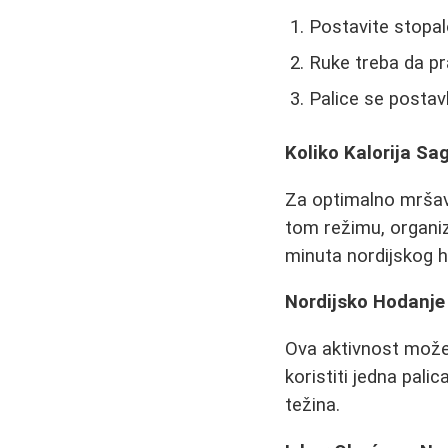
Postavite stopal
Ruke treba da pr
Palice se postav
Koliko Kalorija Sa
Za optimalno mršavl
tom režimu, organi
minuta nordijskog h
Nordijsko Hodanje
Ova aktivnost može 
koristiti jedna pal
težina.