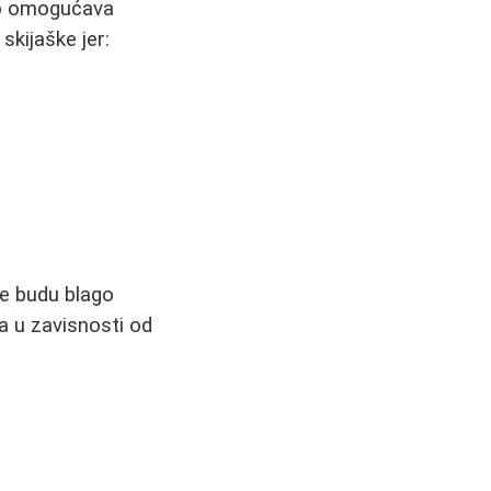
što omogućava
skijaške jer:
ke budu blago
ra u zavisnosti od