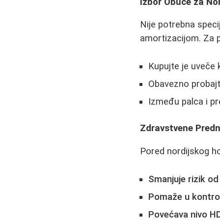
Izbor Obuće za No
Nije potrebna spec
amortizacijom. Za pl
Kupujte je uveče 
Obavezno probajt
Između palca i pr
Zdravstvene Pred
Pored nordijskog ho
Smanjuje rizik od
Pomaže u kontrol
Povećava nivo HD