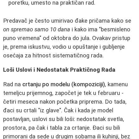
poretku, umesto na praktičan rad.
Predavač je često umirivao đake pričama kako se
on spremao samo 10 dana
i kako ima "besmisleno
puno vremena" od oktobra do jula. Ovakav pristup
je, prema iskustvu, vodio u opuštanje i gubljenje
osećaja za hitnost sistematičnog rada.
Loši Uslovi i Nedostatak Praktičnog Rada
Rad na
crtanju po modelu (kompoziciji)
, kamenu
temeljcu prijemnog, započet je tek u februaru -
četiri meseca nakon početka priprema. Do tada,
đaci su crtali "iz glave". Čak i kada je model
postavljan, uslovi su bili loši: nedostatak svetla,
prostora, pa čak i tabla za crtanje. Đaci su bili
primorani da sede u drugim sobama ili kuhinji, bez