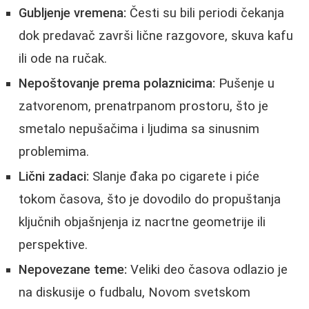
Gubljenje vremena:
Česti su bili periodi čekanja
dok predavač završi lične razgovore, skuva kafu
ili ode na ručak.
Nepoštovanje prema polaznicima:
Pušenje u
zatvorenom, prenatrpanom prostoru, što je
smetalo nepušačima i ljudima sa sinusnim
problemima.
Lični zadaci:
Slanje đaka po cigarete i piće
tokom časova, što je dovodilo do propuštanja
ključnih objašnjenja iz nacrtne geometrije ili
perspektive.
Nepovezane teme:
Veliki deo časova odlazio je
na diskusije o fudbalu, Novom svetskom