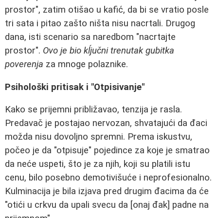
prostor", zatim otišao u kafić, da bi se vratio posle
tri sata i pitao zašto ništa nisu nacrtali. Drugog
dana, isti scenario sa naredbom "nacrtajte
prostor".
Ovo je bio kĺjučni trenutak gubitka
poverenja
za mnoge polaznike.
Psihološki pritisak i "Otpisivanje"
Kako se prijemni približavao, tenzija je rasla.
Predavač je postajao nervozan, shvatajući da đaci
možda nisu dovoljno spremni. Prema iskustvu,
počeo je da "otpisuje" pojedince za koje je smatrao
da neće uspeti, što je za njih, koji su platili istu
cenu, bilo posebno demotivišuće i neprofesionalno.
Kulminacija je bila izjava pred drugim đacima da će
"otići u crkvu da upali svecu da [onaj đak] padne na