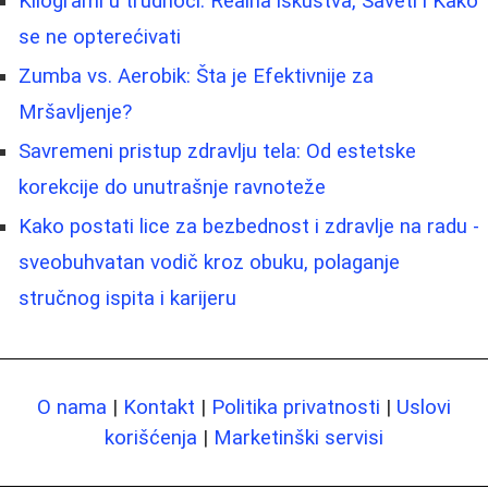
Kilogrami u trudnoći: Realna iskustva, Saveti i Kako
se ne opterećivati
Zumba vs. Aerobik: Šta je Efektivnije za
Mršavljenje?
Savremeni pristup zdravlju tela: Od estetske
korekcije do unutrašnje ravnoteže
Kako postati lice za bezbednost i zdravlje na radu -
sveobuhvatan vodič kroz obuku, polaganje
stručnog ispita i karijeru
O nama
|
Kontakt
|
Politika privatnosti
|
Uslovi
korišćenja
|
Marketinški servisi