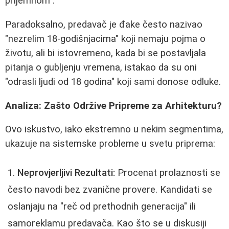
prijemnom".
Paradoksalno, predavač je đake često nazivao
"nezrelim 18-godišnjacima" koji nemaju pojma o
životu, ali bi istovremeno, kada bi se postavljala
pitanja o gubljenju vremena, istakao da su oni
"odrasli ljudi od 18 godina" koji sami donose odluke.
Analiza: Zašto Održive Pripreme za Arhitekturu?
Ovo iskustvo, iako ekstremno u nekim segmentima,
ukazuje na sistemske probleme u svetu priprema:
Neprovjerljivi Rezultati:
Procenat prolaznosti se
često navodi bez zvanične provere. Kandidati se
oslanjaju na "reč od prethodnih generacija" ili
samoreklamu predavača. Kao što se u diskusiji