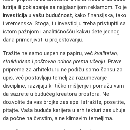
lutrija ili poklapanje sa najglasnijom reklamom. To je
investicija u vašu budućnost
, kako finansijska, tako
i vremenska. Stoga, tu investiciju treba pristupiti sa
istom pažnjom i analitičnošću kakvu ćete jednog
dana primenjivati u projektovanju.
Tražite ne samo uspeh na papiru, već
kvalitetan,
strukturisan i poštovan odnos prema učenju
. Prave
pripreme za arhitekturu ne podižu samo šansu za
upis, već postavljaju temelj za razumevanje
discipline, razvijaju kritičko mišljenje i pomažu vam
da sazrete u budućeg kreatora prostora. Ne
dozvolite da vas brojke zaslepe. Istražite, posetite,
pitajte. Vaša buduća karijera u arhitekturi zaslužuje
da počne na čvrstim, a ne klimavim temeljima.