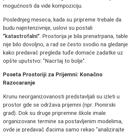
mogućnosti da vide kompoziciju.
Poslednjeg meseca, kada su pripreme trebale da
budu najintenzivnije, uslovi su postali
"katastrofalni"
. Prostorija je bila prenatrpana, table
nije bilo dovoljno, a rad se često svodio na gledanje
kako predavač pregleda tuđe domaće zadatke uz
opšte uputstvo: "Nacrtaj to bolje".
Poseta Prostoriji za Prijemni: Konačno
Razocaranje
Krunu neorganizovanosti predstavljali su izleti u
prostor gde se održava prijemni (npr. Pionirski
grad). Dok su druge pripremne škole imale
organizovane termine sa postavljenim modelima,
ovde je predavač đacima samo rekao "analizirajte