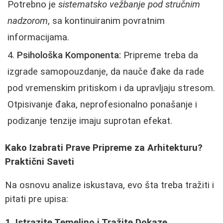
Potrebno je
sistematsko vežbanje pod stručnim
nadzorom
, sa kontinuiranim povratnim
informacijama.
Psihološka Komponenta:
Pripreme treba da
izgrade samopouzdanje, da nauče đake da rade
pod vremenskim pritiskom i da upravljaju stresom.
Otpisivanje đaka, neprofesionalno ponašanje i
podizanje tenzije imaju suprotan efekat.
Kako Izabrati Prave Pripreme za Arhitekturu?
Praktični Saveti
Na osnovu analize iskustava, evo šta treba tražiti i
pitati pre upisa:
1. Istrazite Temeljno i Tražite Dokaze