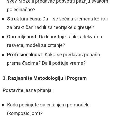
sve? Može li predavač posvetiti pažnju svakom
pojedinačno?
Strukturu časa:
Da li se većina vremena koristi
za praktičan rad ili za teorijske digresije?
Opremljenost:
Da li postoje table, adekvatna
rasveta, modeli za crtanje?
Profesionalnost:
Kako se predavač ponaša
prema đacima? Da li poštuje vreme?
3. Razjasnite Metodologiju i Program
Postavite jasna pitanja:
Kada počinjete sa crtanjem po modelu
(kompozicijom)?