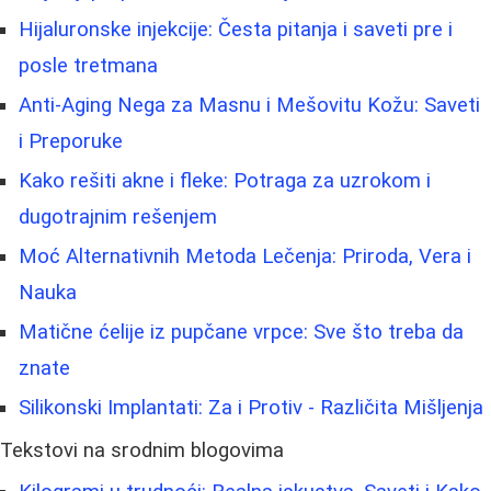
Hijaluronske injekcije: Česta pitanja i saveti pre i
posle tretmana
Anti-Aging Nega za Masnu i Mešovitu Kožu: Saveti
i Preporuke
Kako rešiti akne i fleke: Potraga za uzrokom i
dugotrajnim rešenjem
Moć Alternativnih Metoda Lečenja: Priroda, Vera i
Nauka
Matične ćelije iz pupčane vrpce: Sve što treba da
znate
Silikonski Implantati: Za i Protiv - Različita Mišljenja
Tekstovi na srodnim blogovima