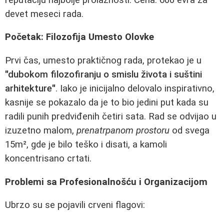
devet meseci rada.
Početak: Filozofija Umesto Olovke
Prvi čas, umesto praktičnog rada, protekao je u
"dubokom filozofiranju o smislu života i suštini
arhitekture"
. Iako je inicijalno delovalo inspirativno,
kasnije se pokazalo da je to bio jedini put kada su
radili punih predviđenih četiri sata. Rad se odvijao u
izuzetno malom,
prenatrpanom prostoru
od svega
15m², gde je bilo teško i disati, a kamoli
koncentrisano crtati.
Problemi sa Profesionalnošću i Organizacijom
Ubrzo su se pojavili crveni flagovi: