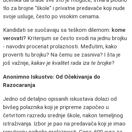
tlo za brojne "škole" i privatne predavače koji nude
svoje usluge, često po visokim cenama.
Kandidati se suočavaju sa teškom dilemom:
kome
verovati?
Kriterijum se često svodi na jednu brojku
- navodni procenat prolaznosti. Međutim, kako
proveriti tu brojku? Na čemu se zasniva? I šta je
još važnije,
kakav je kvalitet rada iza te brojke
?
Anonimno Iskustvo: Od Očekivanja do
Razocaranja
Jedno od detaljno opisanih iskustava dolazi od
bivšeg polaznika koji je pripreme započeo u
četvrtom razredu srednje škole, nakon temeljnog
istraživanja. Izbor je pao na predavača koji je imao
reputaciju najbolje prolaznosti. Cena: 600 evra za