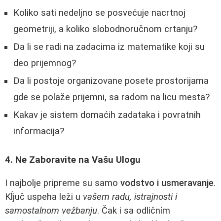
Koliko sati nedeljno se posvećuje nacrtnoj
geometriji, a koliko slobodnoručnom crtanju?
Da li se radi na zadacima iz matematike koji su
deo prijemnog?
Da li postoje organizovane posete prostorijama
gde se polaže prijemni, sa radom na licu mesta?
Kakav je sistem domaćih zadataka i povratnih
informacija?
4. Ne Zaboravite na Vašu Ulogu
I najbolje pripreme su samo
vodstvo i usmeravanje
.
Kĺjuč uspeha leži u
vašem radu, istrajnosti i
samostalnom vežbanju
. Čak i sa odličním