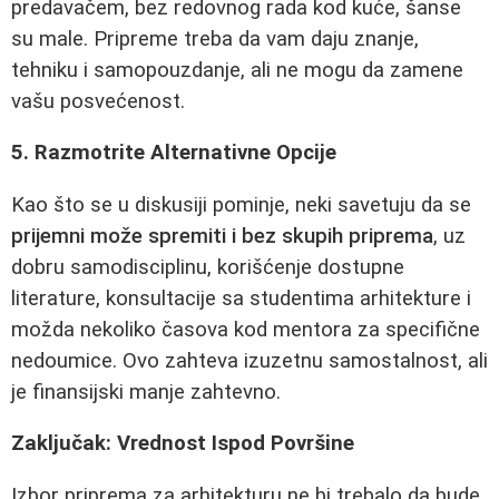
predavačem, bez redovnog rada kod kuće, šanse
su male. Pripreme treba da vam daju znanje,
tehniku i samopouzdanje, ali ne mogu da zamene
vašu posvećenost.
5. Razmotrite Alternativne Opcije
Kao što se u diskusiji pominje, neki savetuju da se
prijemni može spremiti i bez skupih priprema
, uz
dobru samodisciplinu, korišćenje dostupne
literature, konsultacije sa studentima arhitekture i
možda nekoliko časova kod mentora za specifične
nedoumice. Ovo zahteva izuzetnu samostalnost, ali
je finansijski manje zahtevno.
Zaključak: Vrednost Ispod Površine
Izbor priprema za arhitekturu ne bi trebalo da bude