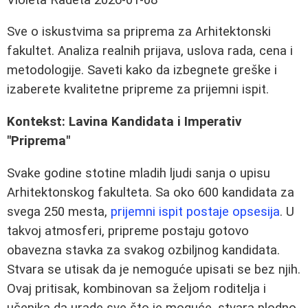
Sve o iskustvima sa priprema za Arhitektonski
fakultet. Analiza realnih prijava, uslova rada, cena i
metodologije. Saveti kako da izbegnete greške i
izaberete kvalitetne pripreme za prijemni ispit.
Kontekst: Lavina Kandidata i Imperativ
"Priprema"
Svake godine stotine mladih ljudi sanja o upisu
Arhitektonskog fakulteta. Sa oko 600 kandidata za
svega 250 mesta,
prijemni ispit postaje opsesija
. U
takvoj atmosferi, pripreme postaju gotovo
obavezna stavka za svakog ozbiljnog kandidata.
Stvara se utisak da je nemoguće upisati se bez njih.
Ovaj pritisak, kombinovan sa željom roditelja i
učenika da urade sve što je moguće, stvara plodno