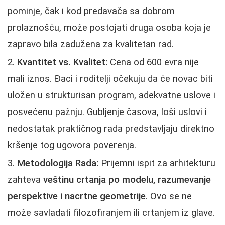
pominje, čak i kod predavača sa dobrom
prolaznošću, može postojati druga osoba koja je
zapravo bila zadužena za kvalitetan rad.
Kvantitet vs. Kvalitet:
Cena od 600 evra nije
mali iznos. Đaci i roditelji očekuju da će novac biti
uložen u strukturisan program, adekvatne uslove i
posvećenu pažnju. Gubljenje časova, loši uslovi i
nedostatak praktičnog rada predstavljaju direktno
kršenje tog ugovora poverenja.
Metodologija Radа:
Prijemni ispit za arhitekturu
zahteva
veštinu crtanja po modelu, razumevanje
perspektive i nacrtne geometrije
. Ovo se ne
može savladati filozofiranjem ili crtanjem iz glave.