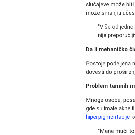
slučajeve može biti
može smanjiti učes
"Više od jedno
nije preporučlji
Da li mehaničko či
Postoje podeljena 
dovesti do proširen
Problem tamnih mrl
Mnoge osobe, pose
gde su imale akne i
hiperpigmentacije
k
"Mene muči to š