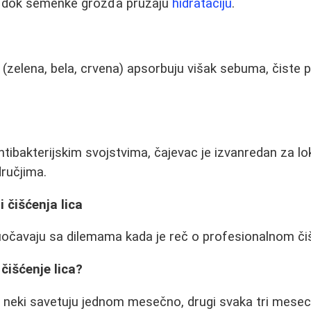
o, dok semenke grožđa pružaju
hidrataciju
.
a (zelena, bela, crvena) apsorbuju višak sebuma, čiste p
tibakterijskim svojstvima, čajevac je izvanredan za l
ručjima.
 čišćenja lica
čavaju sa dilemama kada je reč o profesionalnom čišć
 čišćenje lica?
- neki savetuju jednom mesečno, drugi svaka tri mesec