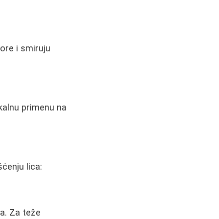
ore i smiruju
okalnu primenu na
enju lica:
a. Za teže