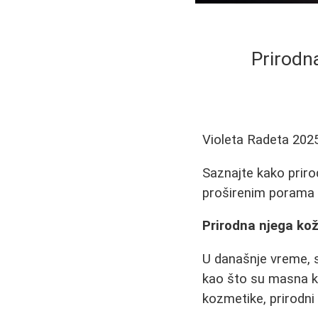
Prirodn
Violeta Radeta
202
Saznajte kako pri
proširenim porama i 
Prirodna njega ko
U današnje vreme, s
kao što su masna k
kozmetike, prirodni 