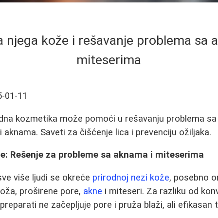
a njega kože i rešavanje problema sa 
miteserima
5-01-11
rodna kozmetika može pomoći u rešavanju problema 
aknama. Saveti za čišćenje lica i prevenciju ožiljaka.
že: Rešenje za probleme sa aknama i miteserima
ve više ljudi se okreće
prirodnoj nezi kože
, posebno o
oža, proširene pore,
akne
i miteseri. Za razliku od ko
preparati ne začepljuje pore i pruža blaži, ali efikasan