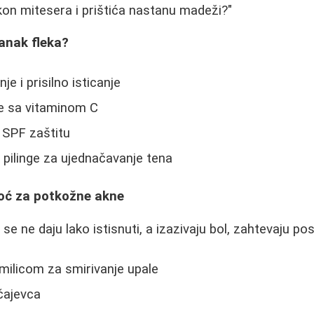
n mitesera i prištića nastanu madeži?"
anak fleka?
je i prisilno isticanje
te sa vitaminom C
 SPF zaštitu
e pilinge za ujednačavanje tena
ć za potkožne akne
e ne daju lako istisnuti, a izazivaju bol, zahtevaju po
amilicom za smirivanje upale
čajevca