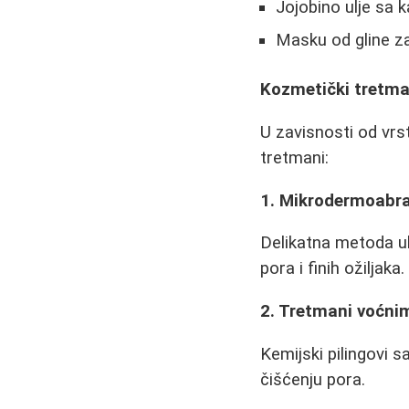
Jojobino ulje sa
Masku od gline z
Kozmetički tretma
U zavisnosti od vrs
tretmani:
1. Mikrodermoabra
Delikatna metoda uk
pora i finih ožiljaka.
2. Tretmani voćni
Kemijski pilingovi 
čišćenju pora.