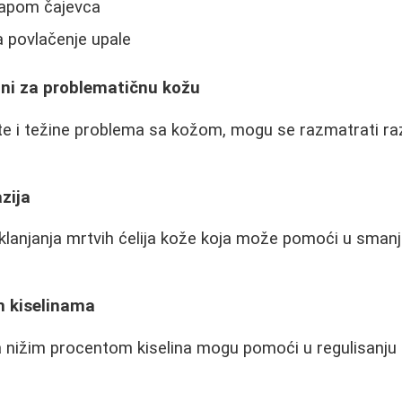
 kapom čajevca
a povlačenje upale
ni za problematičnu kožu
te i težine problema sa kožom, mogu se razmatrati razl
zija
lanjanja mrtvih ćelija kože koja može pomoći u smanjiv
m kiselinama
sa nižim procentom kiselina mogu pomoći u regulisanju