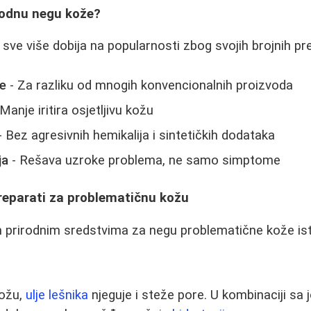
irodnu negu kože?
sve više dobija na popularnosti zbog svojih brojnih pr
re
- Za razliku od mnogih konvencionalnih proizvoda
Manje iritira osjetljivu kožu
- Bez agresivnih hemikalija i sintetičkih dodataka
ja
- Rešava uzroke problema, ne samo simptome
preparati za problematičnu kožu
 prirodnim sredstvima za negu problematične kože ist
kožu,
ulje lešnika
njeguje i steže pore. U kombinaciji sa 