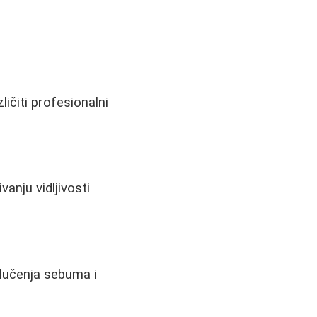
ičiti profesionalni
anju vidljivosti
 lučenja sebuma i