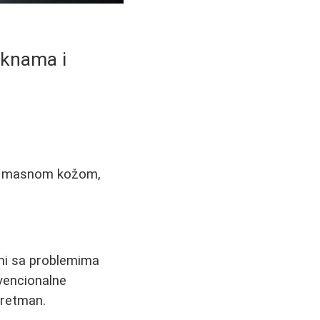
aknama i
sa masnom kožom,
ni sa problemima
nvencionalne
 tretman.