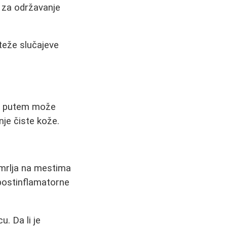
e za održavanje
teže slučajeve
im putem može
je čiste kože.
mrlja na mestima
 postinflamatorne
. Da li je