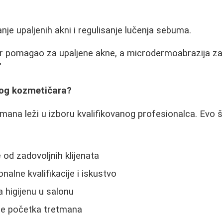
nje upaljenih akni i regulisanje lučenja sebuma.
er pomagao za upaljene akne, a microdermoabrazija za
"
vog kozmetičara?
mana leži u izboru kvalifikovanog profesionalca. Evo š
 od zadovoljnih klijenata
nalne kvalifikacije i iskustvo
a higijenu u salonu
re početka tretmana