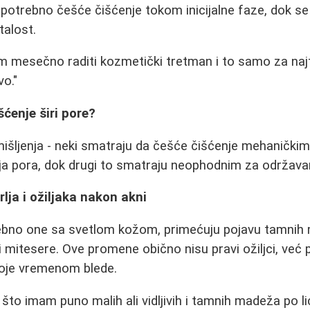
 potrebno češće čišćenje tokom inicijalne faze, dok s
talost.
m mesečno raditi kozmetički tretman i to samo za naj
vo."
šćenje širi pore?
mišljenja - neki smatraju da češće čišćenje mehaničk
ja pora, dok drugi to smatraju neophodnim za održavan
ja i ožiljaka nakon akni
bno one sa svetlom kožom, primećuju pojavu tamnih 
li mitesere. Ove promene obično nisu pravi ožiljci, već
oje vremenom blede.
to imam puno malih ali vidljivih i tamnih madeža po licu