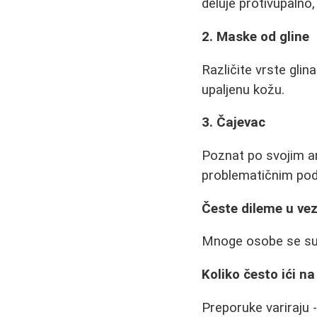
deluje protivupaln
2. Maske od gline
Različite vrste glin
upaljenu kožu.
3. Čajevac
Poznat po svojim an
problematičnim pod
Česte dileme u vezi
Mnoge osobe se suo
Koliko često ići na
Preporuke variraju 