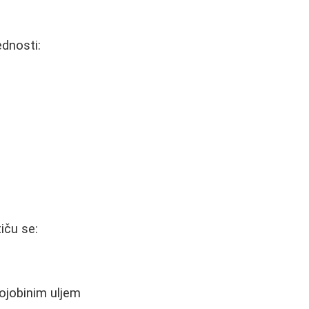
ednosti:
iču se:
jojobinim uljem