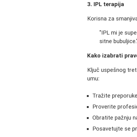
3. IPL terapija
Korisna za smanjiva
"IPL mi je sup
sitne bubuljice.
Kako izabrati pra
Ključ uspešnog tret
umu:
Tražite preporuke
Proverite profesio
Obratite pažnju n
Posavetujte se p