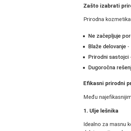
Zašto izabrati pr
Prirodna kozmetika 
Ne začepljuje po
Blaže delovanje
- 
Prirodni sastojci
Dugoročna rešen
Efikasni prirodni 
Među najefikasnijim
1. Ulje lešnika
Idealno za masnu 