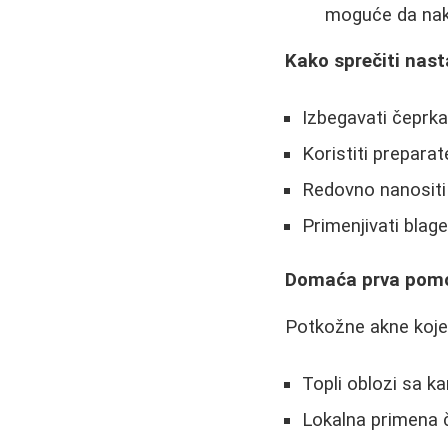
moguće da nako
Kako sprečiti nast
Izbegavati čeprkan
Koristiti prepara
Redovno nanositi
Primenjivati blag
Domaća prva pomo
Potkožne akne koje s
Topli oblozi sa k
Lokalna primena 