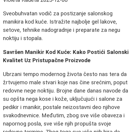
Sveobuhvatan vodič za postizanje salonskog
manikira kod kuće. Istražite najbolje gel lakove,
setove, tehnike nadogradnje i preparate za negu
noktiju i stopala.
Savršen Manikir Kod Kuće: Kako Postići Salonski
Kvalitet Uz Pristupačne Proizvode
Ubrzani tempo modernog života često nas tera da
žrtvujemo male stvari koje nas čine srećnim, poput
redovne nege noktiju. Brojne dane danas navode da
su opšta nega kose i kože, uključujući i salone za
pedikir i manikir, postale neizostavni deo njihove
svakodnevnice. Međutim, zbog sve više obaveza i
napornog posla, sve više njih propušta svoje
redovne termine. Zbog toga sve više njih bira da