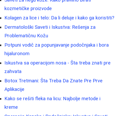
Saveti za negu kože: Kako pravilno birati
kozmetičke proizvode
Kolagen za lice i telo: Da li deluje i kako ga koristiti?
Dermatološki Saveti i Iskustva: Rešenja za
Problematičnu Kožu
Potpuni vodič za popunjavanje podočnjaka i bora
hijaluronom
Iskustva sa operacijom nosa - Šta treba znati pre
zahvata
Botox Tretmani: Šta Treba Da Znate Pre Prve
Aplikacije
Kako se rešiti fleka na licu: Najbolje metode i
kreme