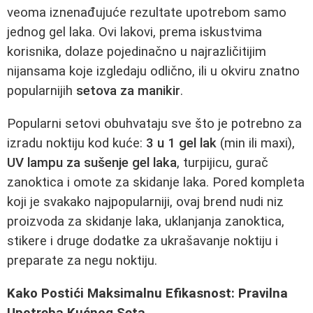
veoma iznenađujuće rezultate upotrebom samo
jednog gel laka. Ovi lakovi, prema iskustvima
korisnika, dolaze pojedinačno u najrazličitijim
nijansama koje izgledaju odlično, ili u okviru znatno
popularnijih
setova za manikir
.
Popularni setovi obuhvataju sve što je potrebno za
izradu noktiju kod kuće:
3 u 1 gel lak
(min ili maxi),
UV lampu za sušenje gel laka
, turpijicu, gurač
zanoktica i omote za skidanje laka. Pored kompleta
koji je svakako najpopularniji, ovaj brend nudi niz
proizvoda za skidanje laka, uklanjanja zanoktica,
stikere i druge dodatke za ukrašavanje noktiju i
preparate za negu noktiju.
Kako Postići Maksimalnu Efikasnost: Pravilna
Upotreba Kućnog Seta