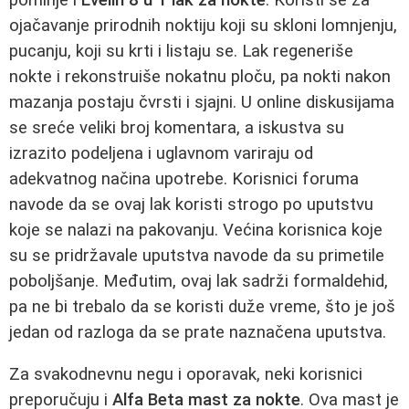
ojačavanje prirodnih noktiju koji su skloni lomnjenju,
pucanju, koji su krti i listaju se. Lak regeneriše
nokte i rekonstruiše nokatnu ploču, pa nokti nakon
mazanja postaju čvrsti i sjajni. U online diskusijama
se sreće veliki broj komentara, a iskustva su
izrazito podeljena i uglavnom variraju od
adekvatnog načina upotrebe. Korisnici foruma
navode da se ovaj lak koristi strogo po uputstvu
koje se nalazi na pakovanju. Većina korisnica koje
su se pridržavale uputstva navode da su primetile
poboljšanje. Međutim, ovaj lak sadrži formaldehid,
pa ne bi trebalo da se koristi duže vreme, što je još
jedan od razloga da se prate naznačena uputstva.
Za svakodnevnu negu i oporavak, neki korisnici
preporučuju i
Alfa Beta mast za nokte
. Ova mast je