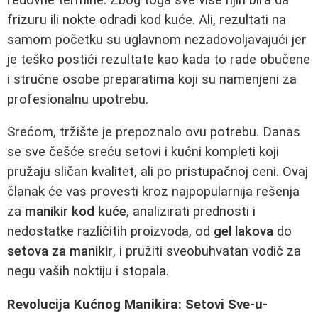
frizuru ili nokte odradi kod kuće. Ali, rezultati na
samom početku su uglavnom nezadovoljavajući jer
je teško postići rezultate kao kada to rade obučene
i stručne osobe preparatima koji su namenjeni za
profesionalnu upotrebu.
Srećom, tržište je prepoznalo ovu potrebu. Danas
se sve češće sreću setovi i kućni kompleti koji
pružaju sličan kvalitet, ali po pristupačnoj ceni. Ovaj
članak će vas provesti kroz najpopularnija rešenja
za
manikir kod kuće
, analizirati prednosti i
nedostatke različitih proizvoda, od
gel lakova
do
setova za manikir
, i pružiti sveobuhvatan vodič za
negu vaših noktiju i stopala.
Revolucija Kućnog Manikira: Setovi Sve-u-