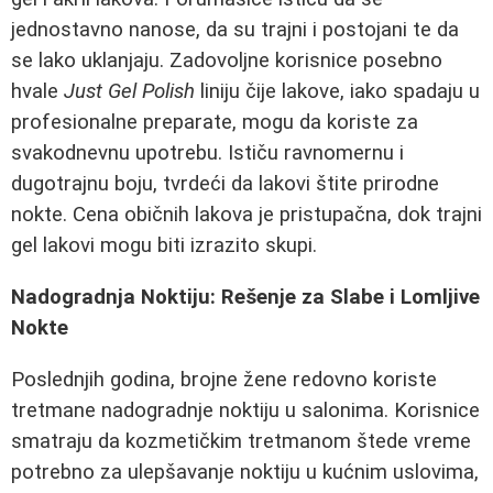
jednostavno nanose, da su trajni i postojani te da
se lako uklanjaju. Zadovoljne korisnice posebno
hvale
Just Gel Polish
liniju čije lakove, iako spadaju u
profesionalne preparate, mogu da koriste za
svakodnevnu upotrebu. Ističu ravnomernu i
dugotrajnu boju, tvrdeći da lakovi štite prirodne
nokte. Cena običnih lakova je pristupačna, dok trajni
gel lakovi mogu biti izrazito skupi.
Nadogradnja Noktiju: Rešenje za Slabe i Lomljive
Nokte
Poslednjih godina, brojne žene redovno koriste
tretmane nadogradnje noktiju u salonima. Korisnice
smatraju da kozmetičkim tretmanom štede vreme
potrebno za ulepšavanje noktiju u kućnim uslovima,