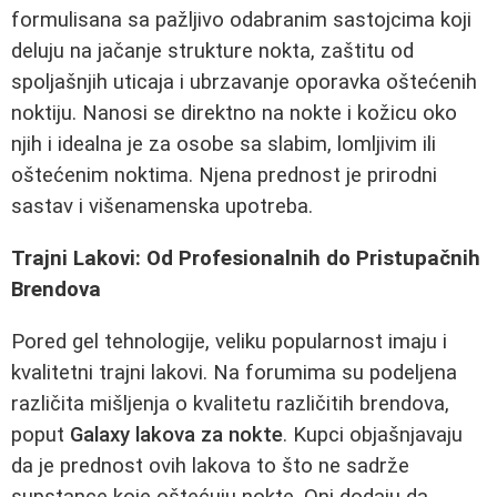
formulisana sa pažljivo odabranim sastojcima koji
deluju na jačanje strukture nokta, zaštitu od
spoljašnjih uticaja i ubrzavanje oporavka oštećenih
noktiju. Nanosi se direktno na nokte i kožicu oko
njih i idealna je za osobe sa slabim, lomljivim ili
oštećenim noktima. Njena prednost je prirodni
sastav i višenamenska upotreba.
Trajni Lakovi: Od Profesionalnih do Pristupačnih
Brendova
Pored gel tehnologije, veliku popularnost imaju i
kvalitetni trajni lakovi. Na forumima su podeljena
različita mišljenja o kvalitetu različitih brendova,
poput
Galaxy lakova za nokte
. Kupci objašnjavaju
da je prednost ovih lakova to što ne sadrže
supstance koje oštećuju nokte. Oni dodaju da