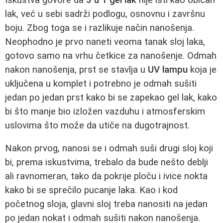
lak, već u sebi sadrži podlogu, osnovnu i završnu
boju. Zbog toga se i razlikuje način nanošenja.
Neophodno je prvo naneti veoma tanak sloj laka,
gotovo samo na vrhu četkice za nanošenje. Odmah
nakon nanošenja, prst se stavlja u
UV lampu
koja je
uključena u komplet i potrebno je odmah sušiti
jedan po jedan prst kako bi se zapekao gel lak, kako
bi što manje bio izložen vazduhu i atmosferskim
uslovima što može da utiče na dugotrajnost.
Nakon prvog, nanosi se i odmah suši drugi sloj koji
bi, prema iskustvima, trebalo da bude nešto deblji
ali ravnomeran, tako da pokrije ploču i ivice nokta
kako bi se sprečilo pucanje laka. Kao i kod
početnog sloja, glavni sloj treba nanositi na jedan
po jedan nokat i odmah sušiti nakon nanošenja.