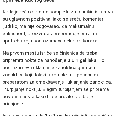
Kada je reč o samom kompletu za manikir, iskustva
su uglavnom pozitivna, iako se sreću komentari
ljudi kojima nije odgovarao. Za maksimalnu
efikasnost, proizvođač preporučuje pravilnu
upotrebu koja podrazumeva nekoliko koraka.
Na prvom mestu ističe se činjenica da treba
pripremiti nokte za nanošenje
3 u 1 gel laka
. To
podrazumeva uklanjanje zanoktica guračem
zanoktica koji dolazi u kompletu ili posebnim
preparatom za omekšavanje i uklanjanje zanoktica,
i turpijanje noktiju. Blagim turpijanjem se priprema
površina nokta kako bi se pružilo što bolje
prianjanje.
Iskustva govore da
3 u 1 gel lak
nije isti kao običan