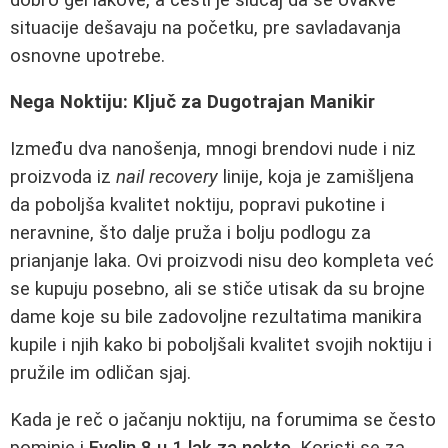
situacije dešavaju na početku, pre savladavanja
osnovne upotrebe.
Nega Noktiju: Ključ za Dugotrajan Manikir
Između dva nanošenja, mnogi brendovi nude i niz
proizvoda iz
nail recovery
linije, koja je zamišljena
da poboljša kvalitet noktiju, popravi pukotine i
neravnine, što dalje pruža i bolju podlogu za
prianjanje laka. Ovi proizvodi nisu deo kompleta već
se kupuju posebno, ali se stiče utisak da su brojne
dame koje su bile zadovoljne rezultatima manikira
kupile i njih kako bi poboljšali kvalitet svojih noktiju i
pružile im odličan sjaj.
Kada je reč o jačanju noktiju, na forumima se često
pominje i
Evelin 8 u 1 lak za nokte
. Koristi se za