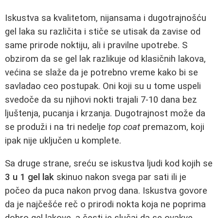
Iskustva sa kvalitetom, nijansama i dugotrajnošću
gel laka su različita i stiče se utisak da zavise od
same prirode noktiju, ali i pravilne upotrebe. S
obzirom da se gel lak razlikuje od klasičnih lakova,
većina se slaže da je potrebno vreme kako bi se
savladao ceo postupak. Oni koji su u tome uspeli
svedoče da su njihovi nokti trajali 7-10 dana bez
ljuštenja, pucanja i krzanja. Dugotrajnost može da
se produži i na tri nedelje
top coat
premazom, koji
ipak nije uključen u komplete.
Sa druge strane, sreću se iskustva ljudi kod kojih se
3 u 1 gel lak
skinuo nakon svega par sati ili je
počeo da puca nakon prvog dana. Iskustva govore
da je najčešće reč o prirodi nokta koja ne poprima
dobro gel lakove, a česti je slučaj da se ovakve