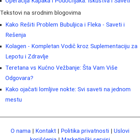
Operacija Kapaka i Podočnjaka: Iskustva i Saveti
Tekstovi na srodnim blogovima
Kako Rešiti Problem Bubuljica i Fleka - Saveti i
Rešenja
Kolagen - Kompletan Vodič kroz Suplementaciju za
Lepotu i Zdravlje
Teretana vs Kućno Vežbanje: Šta Vam Više
Odgovara?
Kako ojačati lomljive nokte: Svi saveti na jednom
mestu
O nama
|
Kontakt
|
Politika privatnosti
|
Uslovi
korišćenja
|
Marketinški servisi