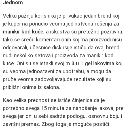
Jednom
Veliku pažnju korisnika je privukao jedan brend koji
je kupcima ponudio veoma jedinstvena rešenja za
manikir kod kuće
, a iskustva su pretežno pozitivna.
Iako se sreću komentari onih kojima proizvodi nisu
odgovarali, učesnice diskusije ističu da ovaj brend
nudi nekoliko setova i proizvoda za manikir kod
kuće. Oni su se istakli svojim
3 u 1 gel lakovima
koji
su veoma jednostavni za upotrebu, a mogu da
pruže veoma zadovoljavajuće rezultate koji su
približni onima iz salona.
Kao velika prednost se ističe činjenica da je
potrebno svega 15 minuta za nanošenje lakova, pre
svega jer oni u sebi sadrže podlogu, osnovnu boju i
završni premaz. Zbog toga je moguće postići