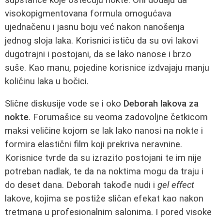
visokopigmentovana formula omogućava
ujednačenu i jasnu boju već nakon nanošenja
jednog sloja laka. Korisnici ističu da su ovi lakovi
dugotrajni i postojani, da se lako nanose i brzo
suše. Kao manu, pojedine korisnice izdvajaju manju
količinu laka u bočici.
Slične diskusije vode se i oko
Deborah lakova za
nokte
. Forumašice su veoma zadovoljne četkicom
maksi veličine kojom se lak lako nanosi na nokte i
formira elastični film koji prekriva neravnine.
Korisnice tvrde da su izrazito postojani te im nije
potreban nadlak, te da na noktima mogu da traju i
do deset dana. Deborah takođe nudi i
gel effect
lakove, kojima se postiže sličan efekat kao nakon
tretmana u profesionalnim salonima. I pored visoke