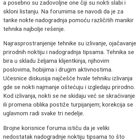
a posebno su zadovoljne one čiji su nokti slabi i
skloni listanju. Na forumima se navodi da je za
tanke nokte nadogradnja pomoću različitih manikir
tehnika najbolje rešenje.
Najrasprostranjenije tehnike su izlivanje, ojačavanje
prirodnih noktiju i nadogradnja tipsama. Tehnika se
bira u skladu željama klijentkinja, njihovim
poslovima, hobijima i drugim aktivnostima.
Učesnice diskusija najčešće hvale tehniku izlivanja
gde se nokti najmanje oštećuju i izgledaju prirodno.
Kod izlivanja, nokti se ne skidaju već se skraćivanje
ili promena oblika postiže turpijanjem; korekcija se
uglavnom radi svake tri nedelje.
Brojne korisnice foruma ističu da je veliki
nedostatak nadogradnje noktiju tipsama to što