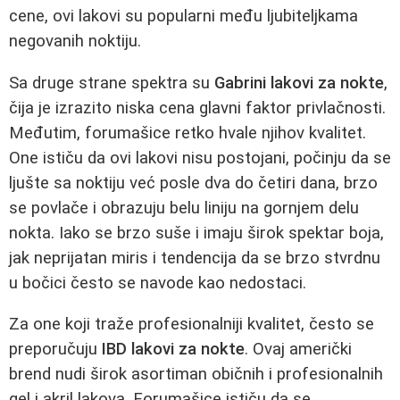
cene, ovi lakovi su popularni među ljubiteljkama
negovanih noktiju.
Sa druge strane spektra su
Gabrini lakovi za nokte
,
čija je izrazito niska cena glavni faktor privlačnosti.
Međutim, forumašice retko hvale njihov kvalitet.
One ističu da ovi lakovi nisu postojani, počinju da se
ljušte sa noktiju već posle dva do četiri dana, brzo
se povlače i obrazuju belu liniju na gornjem delu
nokta. Iako se brzo suše i imaju širok spektar boja,
jak neprijatan miris i tendencija da se brzo stvrdnu
u bočici često se navode kao nedostaci.
Za one koji traže profesionalniji kvalitet, često se
preporučuju
IBD lakovi za nokte
. Ovaj američki
brend nudi širok asortiman običnih i profesionalnih
gel i akril lakova. Forumašice ističu da se