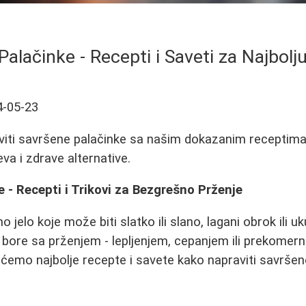
alačinke - Recepti i Saveti za Najbolj
4-05-23
iti savršene palačinke sa našim dokazanim receptima.
va i zdrave alternative.
 - Recepti i Trikovi za Bezgrešno Prženje
o jelo koje može biti slatko ili slano, lagani obrok ili u
ore sa prženjem - lepljenjem, cepanjem ili prekomern
ćemo najbolje recepte i savete kako napraviti savršen