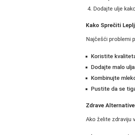
Dodajte ulje kako
Kako Sprečiti Lepl
Najčešći problemi pr
Koristite kvalitet
Dodajte malo ulja
Kombinujte mleko
Pustite da se tig
Zdrave Alternative
Ako želite zdraviju v