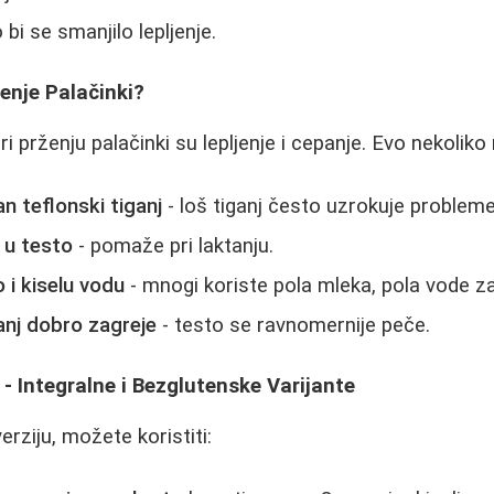
 bi se smanjilo lepljenje.
jenje Palačinki?
i prženju palačinki su lepljenje i cepanje. Evo nekoliko 
an teflonski tiganj
- loš tiganj često uzrokuje probleme
 u testo
- pomaže pri laktanju.
 i kiselu vodu
- mnogi koriste pola mleka, pola vode za
anj dobro zagreje
- testo se ravnomernije peče.
 - Integralne i Bezglutenske Varijante
erziju, možete koristiti: