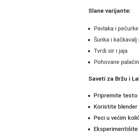
Slane varijante:
Pavlaka i pečurke
Šunka i kačkavalj
Tvrdi sir i jaja
Pohovane palačink
Saveti za Bržu i L
Pripremite testo
Koristite blender
Peci u većim kol
Eksperimentišite