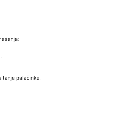
rešenja:
.
 tanje palačinke.