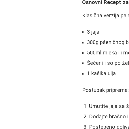
Osnovni Recept za
Klasična verzija pa
3 jaja
300g pšeničnog 
500ml mleka ili m
Šećer ili so po žel
1 kašika ulja
Postupak pripreme:
Umutite jaja sa š
Dodajte brašno i
Postepeno doliva