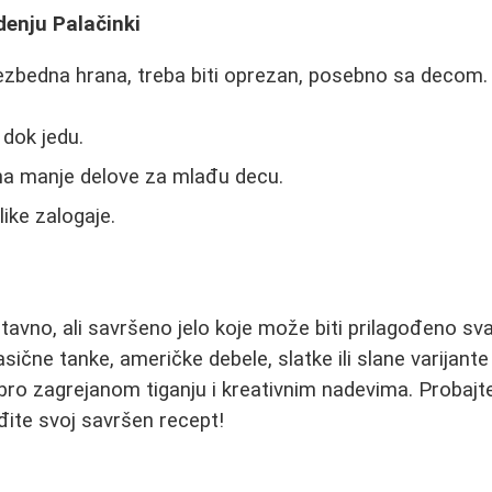
denju Palačinki
ezbedna hrana, treba biti oprezan, posebno sa decom.
dok jedu.
 na manje delove za mlađu decu.
ike zalogaje.
tavno, ali savršeno jelo koje može biti prilagođeno s
lasične tanke, američke debele, slatke ili slane varijante 
bro zagrejanom tiganju i kreativnim nadevima. Probajte
đite svoj savršen recept!