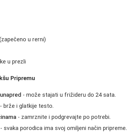
 (zapečeno u rerni)
e u prezli
akšu Pripremu
 unapred
- može stajati u frižideru do 24 sata.
- brže i glatkije testo.
ičinama
- zamrznite i podgrevajte po potrebi.
- svaka porodica ima svoj omiljeni način pripreme.