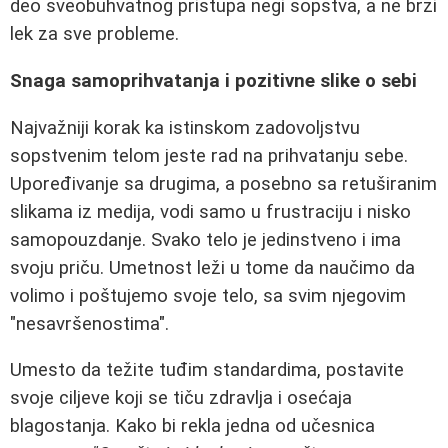
deo sveobuhvatnog pristupa negi sopstva, a ne brzi
lek za sve probleme.
Snaga samoprihvatanja i pozitivne slike o sebi
Najvažniji korak ka istinskom zadovoljstvu
sopstvenim telom jeste rad na prihvatanju sebe.
Upoređivanje sa drugima, a posebno sa retuširanim
slikama iz medija, vodi samo u frustraciju i nisko
samopouzdanje. Svako telo je jedinstveno i ima
svoju priču. Umetnost leži u tome da naučimo da
volimo i poštujemo svoje telo, sa svim njegovim
"nesavršenostima".
Umesto da težite tuđim standardima, postavite
svoje ciljeve koji se tiču zdravlja i osećaja
blagostanja. Kako bi rekla jedna od učesnica