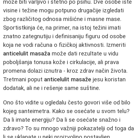
može biti varljivo i štetno po psihu. Dve osobe iste
visine i težine mogu potpuno drugačije izgledati
zbog različitog odnosa mišićne i masne mase.
Sportistkinja će, na primer, na istoj težini imati
znatno zategnutiju i definisaniju figuru od osobe
koja ne vodi računa o fizičkoj aktivnosti. Izmeriti
anticelulit masaža
može dati rezultate u vidu
poboljšanja tonusa kože i cirkulacije, ali prava
promena dolazi iznutra - kroz zdrav način života.
Tretmani poput
anticelulit masaže
jesu koristan
dodatak, ali ne i rešenje same suštine.
Ono što vidite u ogledalu često govori više od bilo
kojeg santeimetra. Kako se osećate u svom telu?
Da li imate energiju? Da li se osećate snažno i
zdravo? To su mnogo važniji pokazatelji od toga da
li se uklapate u neki proizvoljno postavljen