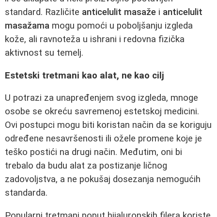
standard. Različite
anticelulit masaže
i
anticelulit
masažama
mogu pomoći u poboljšanju izgleda
kože, ali ravnoteža u ishrani i redovna fizička
aktivnost su temelj.
Estetski tretmani kao alat, ne kao cilj
U potrazi za unapređenjem svog izgleda, mnoge
osobe se okreću savremenoj estetskoj medicini.
Ovi postupci mogu biti koristan način da se koriguju
određene nesavršenosti ili ožele promene koje je
teško postići na drugi način. Međutim, oni bi
trebalo da budu alat za postizanje ličnog
zadovoljstva, a ne pokušaj dosezanja nemogućih
standarda.
Popularni tretmani poput hijaluronskih filera koriste