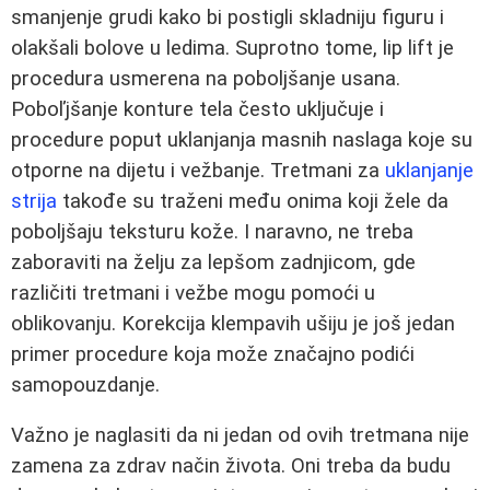
smanjenje grudi kako bi postigli skladniju figuru i
olakšali bolove u ledima. Suprotno tome, lip lift je
procedura usmerena na poboljšanje usana.
Poboľjšanje konture tela često uključuje i
procedure poput uklanjanja masnih naslaga koje su
otporne na dijetu i vežbanje. Tretmani za
uklanjanje
strija
takođe su traženi među onima koji žele da
poboljšaju teksturu kože. I naravno, ne treba
zaboraviti na želju za lepšom zadnjicom, gde
različiti tretmani i vežbe mogu pomoći u
oblikovanju. Korekcija klempavih ušiju je još jedan
primer procedure koja može značajno podići
samopouzdanje.
Važno je naglasiti da ni jedan od ovih tretmana nije
zamena za zdrav način života. Oni treba da budu