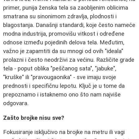
primer, punija ženska tela sa zaobljenim oblicima
smatrana su sinonimom zdravlja, plodnosti i
blagostanja. Današnji standardi, koje često nameće
modna industrija, promovišu vitkost i određene
odnose između pojedinih delova tela. Međutim,
važno je zapamtiti da su mnogi od ovih "ideala"
prolazni i često neodrživi za većinu. Različite grade
tela - poput oblika "peščanog sata", "jabuke",
"kruške" ili "pravougaonika" - sve imaju svoje
prednosti i specifičnu lepotu. Ključ je u tome da
prepoznamo i istaknemo ono što nam najviše
odgovara.
Zašto brojke nisu sve?
Fokusiranje isključivo na brojke na metru ili vagi