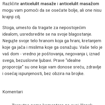
Različite
anticelulit masaže
i
anticelulit masažom
mogu vam pomoći da se osećate bolje, ali one nisu
krajnji cilj.
Stoga, umesto da tragate za nepostojećim
idealom, usredsredite se na svoje blagostanje.
Negujte svoje telo hranom koja ga hrani, kretanjem
koje ga jača i mislima koje ga osnažuju. Vaše telo je
vaš dom - vredno je poštovanja, negovanja i, iznad
svega, bezuslovne ljubavi. Prave "idealne
proporcije" su one koje vam donose sreću, zdravlje
i osećaj ispunjenosti, bez obzira na brojke.
Komentari