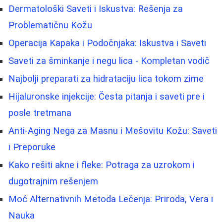
Dermatološki Saveti i Iskustva: Rešenja za
Problematičnu Kožu
Operacija Kapaka i Podočnjaka: Iskustva i Saveti
Saveti za šminkanje i negu lica - Kompletan vodič
Najbolji preparati za hidrataciju lica tokom zime
Hijaluronske injekcije: Česta pitanja i saveti pre i
posle tretmana
Anti-Aging Nega za Masnu i Mešovitu Kožu: Saveti
i Preporuke
Kako rešiti akne i fleke: Potraga za uzrokom i
dugotrajnim rešenjem
Moć Alternativnih Metoda Lečenja: Priroda, Vera i
Nauka