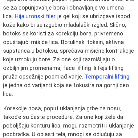
se za popunjavanje bora i obnavljanje volumena
lica.
Hijaluronski filer
je gel koji se ubrizgava ispod
kože kako bi se izgubio mladalački izgled. Slično,
botoks se koristi za korekciju bora, privremeno
opuštajući mišiće lica. Botulinski toksin, aktivna
supstanca u botoksu, sprečava mišićne kontrakcije
koje uzrokuju bore. Za one koji razmišljaju o
ozbiljnijim promenama, face lifting ili fejs lifting
pruža opsežnije podmlađivanje.
Temporalni lifting
je jedna od varijanti koja se fokusira na gornji deo
lica.
Korekcije nosa, poput uklanjanja grbe na nosu,
takođe su česte procedure. Za one koji žele da
poboljšaju konturu lica, mogu razmotriti i uklanjanje
podbratka. U oblasti tela, mnogi se odlučuju za