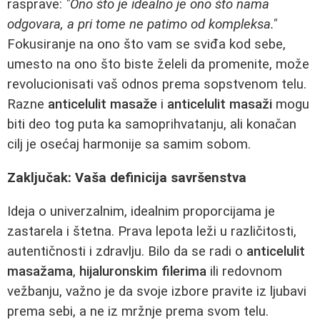
rasprave:
"Ono što je idealno je ono što nama
odgovara, a pri tome ne patimo od kompleksa."
Fokusiranje na ono što vam se sviđa kod sebe,
umesto na ono što biste želeli da promenite, može
revolucionisati vaš odnos prema sopstvenom telu.
Razne
anticelulit masaže
i
anticelulit masaži
mogu
biti deo tog puta ka samoprihvatanju, ali konačan
cilj je osećaj harmonije sa samim sobom.
Zaključak: Vaša definicija savršenstva
Ideja o univerzalnim, idealnim proporcijama je
zastarela i štetna. Prava lepota leži u različitosti,
autentičnosti i zdravlju. Bilo da se radi o
anticelulit
masažama
,
hijaluronskim filerima
ili redovnom
vežbanju, važno je da svoje izbore pravite iz ljubavi
prema sebi, a ne iz mržnje prema svom telu.