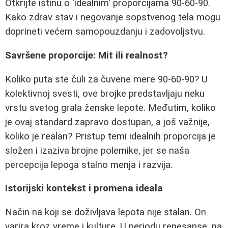
Otkrijte istinu o 'idealnim' proporcijama 90-60-90.
Kako zdrav stav i negovanje sopstvenog tela mogu
doprineti većem samopouzdanju i zadovoljstvu.
Savršene proporcije: Mit ili realnost?
Koliko puta ste čuli za čuvene mere 90-60-90? U
kolektivnoj svesti, ove brojke predstavljaju neku
vrstu svetog grala ženske lepote. Međutim, koliko
je ovaj standard zapravo dostupan, a još važnije,
koliko je realan? Pristup temi idealnih proporcija je
složen i izaziva brojne polemike, jer se naša
percepcija lepoga stalno menja i razvija.
Istorijski kontekst i promena ideala
Način na koji se doživljava lepota nije stalan. On
varira kroz vreme i kulture. U periodu renesanse, na