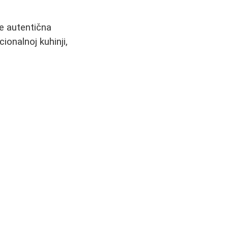
že autentična
ionalnoj kuhinji,