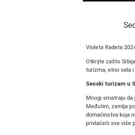
Seo
Violeta Radeta
202
Otkrijte zašto Srbi
turizma, etno sela i
Seoski turizam u S
Mnogi smatraju da j
Međutim, zemlja pos
domaćinstva koja nud
privlačeći sve više 