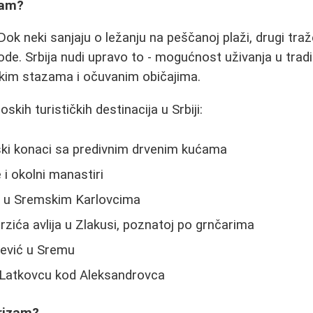
zam?
i. Dok neki sanjaju o ležanju na peščanoj plaži, drugi tra
ode. Srbija nudi upravo to - mogućnost uživanja u tradic
skim stazama i očuvanim običajima.
skih turističkih destinacija u Srbiji:
ki konaci sa predivnim drvenim kućama
 i okolni manastiri
u u Sremskim Karlovcima
zića avlija u Zlakusi, poznatoj po grnčarima
rević u Sremu
 Latkovcu kod Aleksandrovca