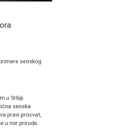
mora
e primere seoskog
 u Srbiji.
ntična seoska
ava pravi procvat,
e u mir prirode.