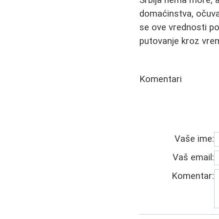
Srbija nema more, 
domaćinstva, očuvan
se ove vrednosti p
putovanje kroz vrem
Komentari
Vaše ime:
Vaš email:
Komentar: