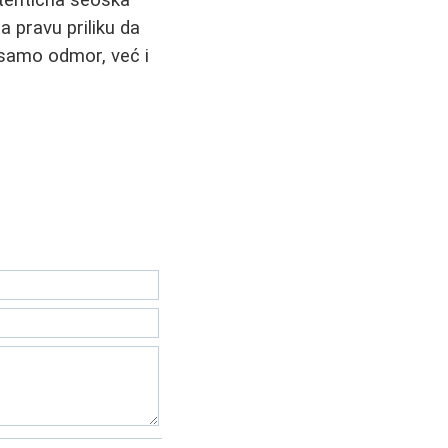
tentična seoska
a pravu priliku da
samo odmor, već i