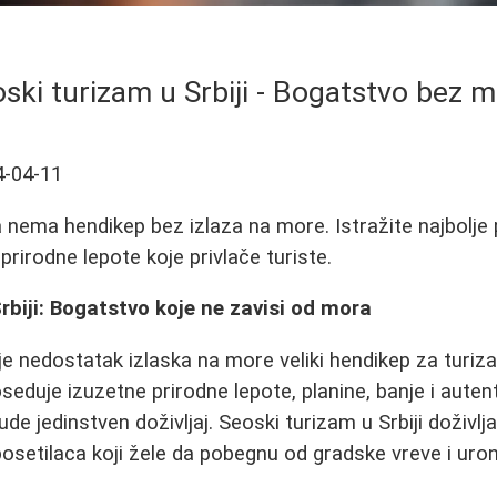
ski turizam u Srbiji - Bogatstvo bez 
4-04-11
ja nema hendikep bez izlaza na more. Istražite najbolj
 prirodne lepote koje privlače turiste.
rbiji: Bogatstvo koje ne zavisi od mora
e nedostatak izlaska na more veliki hendikep za turizam
eduje izuzetne prirodne lepote, planine, banje i aute
e jedinstven doživljaj. Seoski turizam u Srbiji doživlj
posetilaca koji žele da pobegnu od gradske vreve i uron