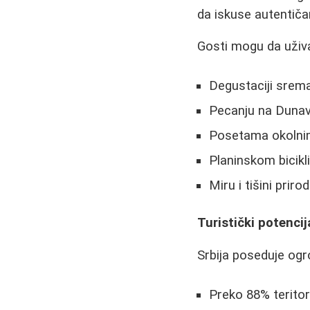
da iskuse autentiča
Gosti mogu da uživa
Degustaciji srema
Pecanju na Duna
Posetama okolni
Planinskom bicik
Miru i tišini priro
Turistički potencija
Srbija poseduje og
Preko 88% teritor