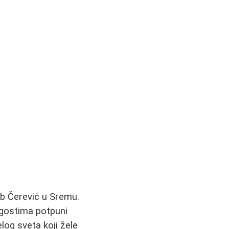
ub Čerević u Sremu.
i gostima potpuni
log sveta koji žele