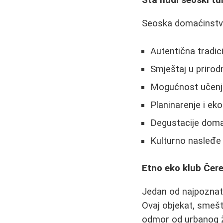
Šta nudi seoski t
Seoska domaćinstva 
Autentična tradici
Smještaj u priro
Mogućnost učenja
Planinarenje i ek
Degustacije doma
Kulturno nasleđe 
Etno eko klub Čere
Jedan od najpoznat
Ovaj objekat, smešt
odmor od urbanog ži