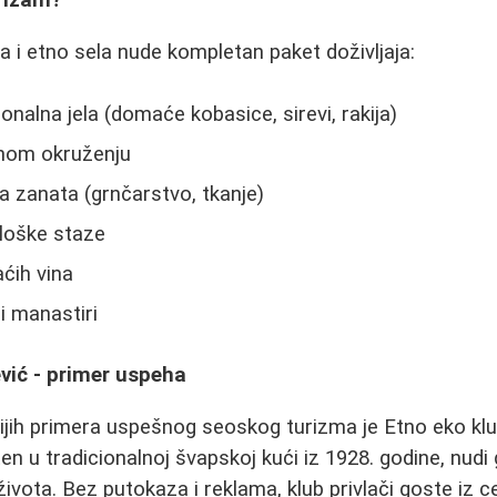
urizam?
i etno sela nude kompletan paket doživljaja:
onalna jela (domaće kobasice, sirevi, rakija)
dnom okruženju
 zanata (grnčarstvo, tkanje)
ološke staze
ćih vina
i manastiri
vić - primer uspeha
ijih primera uspešnog seoskog turizma je Etno eko kl
en u tradicionalnoj švapskoj kući iz 1928. godine, nud
vota. Bez putokaza i reklama, klub privlači goste iz ce