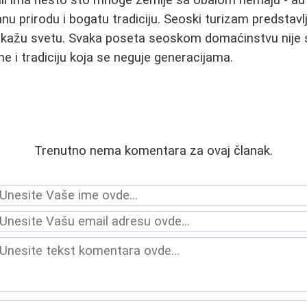
ali ima nešto što mnoge zemlje sa obalom nemaju - au
u prirodu i bogatu tradiciju. Seoski turizam predstavlj
okažu svetu. Svaka poseta seoskom domaćinstvu nije 
e i tradiciju koja se neguje generacijama.
Trenutno nema komentara za ovaj članak.