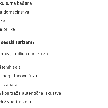
 kulturna baština
ka domaćinstva
eke
 prilike
u seoski turizam?
tavlja odličnu priliku za:
štenih sela
alnog stanovništva
 i zanata
a koji traže autentična iskustva
održivog turizma