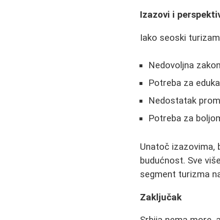
Izazovi i perspekti
Iako seoski turizam u
Nedovoljna zakon
Potreba za eduk
Nedostatak prom
Potreba za boljo
Unatoč izazovima, b
budućnost. Sve više 
segment turizma nas
Zaključak