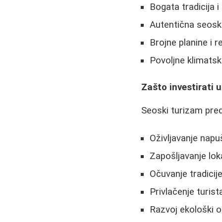
Bogata tradicija i
Autentična seos
Brojne planine i r
Povoljne klimatske
Zašto investirati 
Seoski turizam preds
Oživljavanje napu
Zapošljavanje lok
Očuvanje tradicije
Privlačenje turist
Razvoj ekološki 