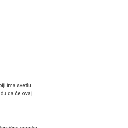
iji ima svetlu
nadu da će ovaj