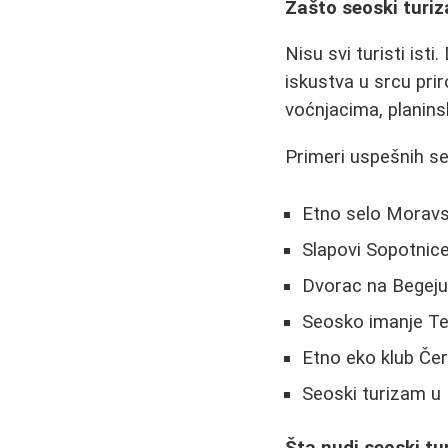
Zašto seoski turi
Nisu svi turisti ist
iskustva u srcu prir
voćnjacima, planin
Primeri uspešnih seo
Etno selo Moravs
Slapovi Sopotnice
Dvorac na Begej
Seosko imanje Ter
Etno eko klub Če
Seoski turizam u