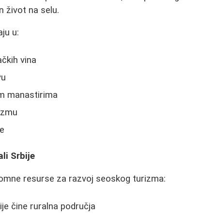
n život na selu.
ju u:
čkih vina
vu
m manastirima
lizmu
de
li Srbije
romne resurse za razvoj seoskog turizma:
ije čine ruralna područja