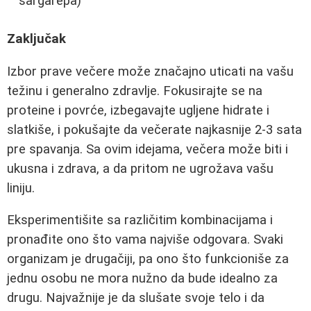
šargarepa)
Zaključak
Izbor prave večere može značajno uticati na vašu
težinu i generalno zdravlje. Fokusirajte se na
proteine i povrće, izbegavajte ugljene hidrate i
slatkiše, i pokušajte da večerate najkasnije 2-3 sata
pre spavanja. Sa ovim idejama, večera može biti i
ukusna i zdrava, a da pritom ne ugrožava vašu
liniju.
Eksperimentišite sa različitim kombinacijama i
pronađite ono što vama najviše odgovara. Svaki
organizam je drugačiji, pa ono što funkcioniše za
jednu osobu ne mora nužno da bude idealno za
drugu. Najvažnije je da slušate svoje telo i da