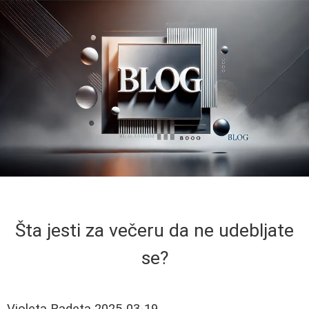
Šta jesti za večeru da ne udebljate
se?
Violeta Radeta
2025-03-19