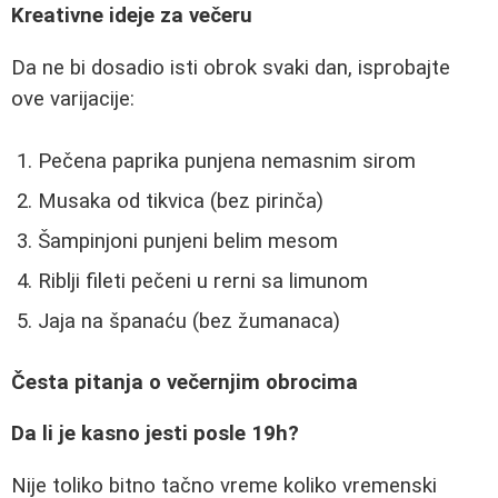
Kreativne ideje za večeru
Da ne bi dosadio isti obrok svaki dan, isprobajte
ove varijacije:
Pečena paprika punjena nemasnim sirom
Musaka od tikvica (bez pirinča)
Šampinjoni punjeni belim mesom
Riblji fileti pečeni u rerni sa limunom
Jaja na španaću (bez žumanaca)
Česta pitanja o večernjim obrocima
Da li je kasno jesti posle 19h?
Nije toliko bitno tačno vreme koliko vremenski