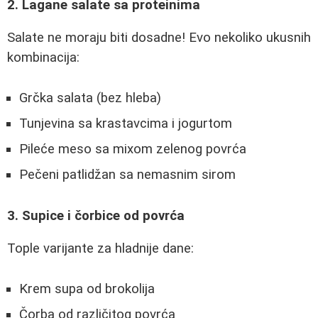
2. Lagane salate sa proteinima
Salate ne moraju biti dosadne! Evo nekoliko ukusnih
kombinacija:
Grčka salata (bez hleba)
Tunjevina sa krastavcima i jogurtom
Pileće meso sa mixom zelenog povrća
Pečeni patlidžan sa nemasnim sirom
3. Supice i čorbice od povrća
Tople varijante za hladnije dane:
Krem supa od brokolija
Čorba od različitog povrća