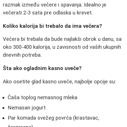
razmak između večere i spavanja. Idealno je
večerati 2-3 sata pre odlaska u krevet.
Koliko kalorija bi trebalo da ima večera?
Večera bi trebala da bude najlakši obrok u danu, sa
oko 300-400 kalorija, u zavisnosti od vaših ukupnih
dnevnih potreba.
Šta ako ogladnim kasno uveče?
Ako osetite glad kasno uveče, najbolje opcije su:
Čaša toplog nemasnog mleka
Nemasan jogurt
Par komada svežeg povrća (krastavac,