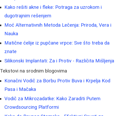
Kako rešiti akne i fleke: Potraga za uzrokom i
dugotrajnim rešenjem
Moć Alternativnih Metoda Lečenja: Priroda, Vera i
Nauka
Matične ćelije iz pupčane vrpce: Sve što treba da
znate
Silikonski Implantati: Za i Protiv - Različita Mišljenja
Tekstovi na srodnim blogovima
Konačni Vodič za Borbu Protiv Buva i Krpelja Kod
Pasa i Mačaka
Vodič za Mikrozadatke: Kako Zaraditi Putem
Crowdsourcing Platformi