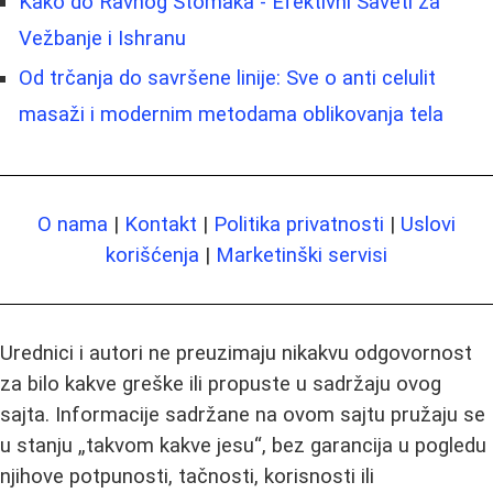
Kako do Ravnog Stomaka - Efektivni Saveti za
Vežbanje i Ishranu
Od trčanja do savršene linije: Sve o anti celulit
masaži i modernim metodama oblikovanja tela
O nama
|
Kontakt
|
Politika privatnosti
|
Uslovi
korišćenja
|
Marketinški servisi
Urednici i autori ne preuzimaju nikakvu odgovornost
za bilo kakve greške ili propuste u sadržaju ovog
sajta. Informacije sadržane na ovom sajtu pružaju se
u stanju „takvom kakve jesu“, bez garancija u pogledu
njihove potpunosti, tačnosti, korisnosti ili