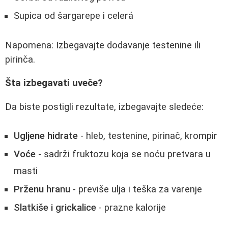
Supica od šargarepe i celerá
Napomena: Izbegavajte dodavanje testenine ili
pirinča.
Šta izbegavati uveče?
Da biste postigli rezultate, izbegavajte sledeće:
Ugljene hidrate
- hleb, testenine, pirinač, krompir
Voće
- sadrži fruktozu koja se noću pretvara u
masti
Prženu hranu
- previše ulja i teška za varenje
Slatkiše i grickalice
- prazne kalorije