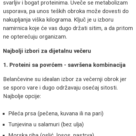
svarljiv i bogat proteinima. Uveče se metabolizam
usporava, pa unos teških obroka može dovesti do
nakupljanja viška kilograma. Ključ je u izboru
namirnica koje će vas dugo držati sitim, a da pritom
ne opterećuju organizam.
Najbolji izbori za dijetalnu večeru
1. Proteini sa povrćem - savršena kombinacija
Belančevine su idealan izbor za večernji obrok jer
se sporo vare i dugo održavaju osećaj sitosti.
Najbolje opcije:
Pileća prsa (pečena, kuvana ili na pari)
Tunjevina u salamuri (bez ulja)
Morska riba (oslić, losos, pastrva)