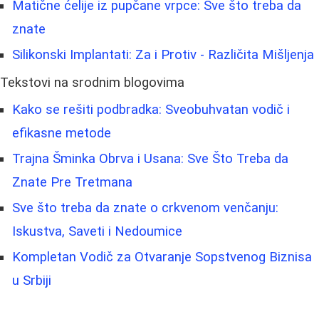
Matične ćelije iz pupčane vrpce: Sve što treba da
znate
Silikonski Implantati: Za i Protiv - Različita Mišljenja
Tekstovi na srodnim blogovima
Kako se rešiti podbradka: Sveobuhvatan vodič i
efikasne metode
Trajna Šminka Obrva i Usana: Sve Što Treba da
Znate Pre Tretmana
Sve što treba da znate o crkvenom venčanju:
Iskustva, Saveti i Nedoumice
Kompletan Vodič za Otvaranje Sopstvenog Biznisa
u Srbiji