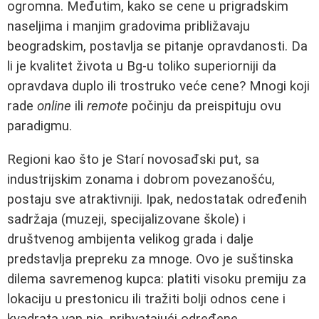
ogromna. Međutim, kako se cene u prigradskim
naseljima i manjim gradovima približavaju
beogradskim, postavlja se pitanje opravdanosti. Da
li je kvalitet života u Bg-u toliko superiorniji da
opravdava duplo ili trostruko veće cene? Mnogi koji
rade
online
ili
remote
počinju da preispituju ovu
paradigmu.
Regioni kao što je Starí novosađski put, sa
industrijskim zonama i dobrom povezanošću,
postaju sve atraktivniji. Ipak, nedostatak određenih
sadržaja (muzeji, specijalizovane škole) i
društvenog ambijenta velikog grada i dalje
predstavlja prepreku za mnoge. Ovo je suštinska
dilema savremenog kupca: platiti visoku premiju za
lokaciju u prestonicu ili tražiti bolji odnos cene i
kvadrata van nje, prihvatajući određene