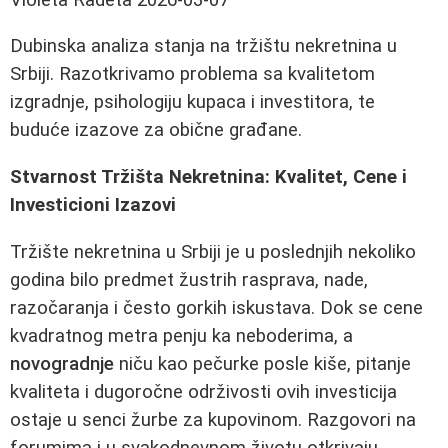
Dubinska analiza stanja na tržištu nekretnina u
Srbiji. Razotkrivamo problema sa kvalitetom
izgradnje, psihologiju kupaca i investitora, te
buduće izazove za obične građane.
Stvarnost Tržišta Nekretnina: Kvalitet, Cene i
Investicioni Izazovi
Tržište nekretnina u Srbiji je u poslednjih nekoliko
godina bilo predmet žustrih rasprava, nade,
razočaranja i često gorkih iskustava. Dok se cene
kvadratnog metra penju ka neboderima, a
novogradnje
niču kao pečurke posle kiše, pitanje
kvaliteta i dugoročne održivosti ovih investicija
ostaje u senci žurbe za kupovinom. Razgovori na
forumima i u svakodnevnom životu otkrivaju