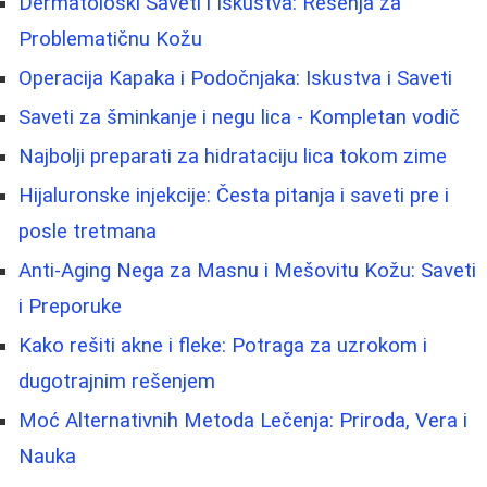
Dermatološki Saveti i Iskustva: Rešenja za
Problematičnu Kožu
Operacija Kapaka i Podočnjaka: Iskustva i Saveti
Saveti za šminkanje i negu lica - Kompletan vodič
Najbolji preparati za hidrataciju lica tokom zime
Hijaluronske injekcije: Česta pitanja i saveti pre i
posle tretmana
Anti-Aging Nega za Masnu i Mešovitu Kožu: Saveti
i Preporuke
Kako rešiti akne i fleke: Potraga za uzrokom i
dugotrajnim rešenjem
Moć Alternativnih Metoda Lečenja: Priroda, Vera i
Nauka