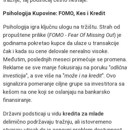
Psihologija Kupovine: FOMO, Kes i Kredit
Psihologija igra ključnu ulogu na tržištu. Strah od
propuštene prilike (
FOMO - Fear Of Missing Out
) je
godinama pokretao kupce da ulaze u transakcije
čak i kada su cene delovale nerealno visoke.
Međutim, poslednjih meseci primećuje se promena.
Reklame se sve manje fokusiraju na poruku "
odlična
investicija
", a sve više na "
može i na kredit
". Ovo
signalizira pomeranje ciljne grupe sa investitora sa
kešom na one koji se oslanjaju na bankarsko
finansiranje.
Državni podsticaji u vidu
kredita za mlade
delimično podržavaju tražnju, ali istovremeno
stvaraju utisak da je osnovni problem dostupnost