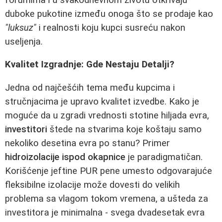
duboke pukotine između onoga što se prodaje kao
"luksuz"
i realnosti koju kupci susreću nakon
useljenja.
Kvalitet Izgradnje: Gde Nestaju Detalji?
Jedna od najčešćih tema među kupcima i
stručnjacima je upravo kvalitet izvedbe. Kako je
moguće da u zgradi vrednosti stotine hiljada evra,
investitori
štede na stvarima koje koštaju samo
nekoliko desetina evra po stanu? Primer
hidroizolacije ispod okapnice
je paradigmatičan.
Korišćenje jeftine PUR pene umesto odgovarajuće
fleksibilne izolacije može dovesti do velikih
problema sa vlagom tokom vremena, a ušteda za
investitora je minimalna - svega dvadesetak evra