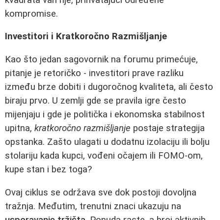
kompromise.
Investitori i Kratkoročno Razmišljanje
Kao što jedan sagovornik na forumu primećuje,
pitanje je retoričko - investitori prave razliku
između brze dobiti i dugoročnog kvaliteta, ali često
biraju prvo. U zemlji gde se pravila igre često
mijenjaju i gde je politička i ekonomska stabilnost
upitna,
kratkoročno razmišljanje
postaje strategija
opstanka. Zašto ulagati u dodatnu izolaciju ili bolju
stolariju kada kupci, vođeni očajem ili FOMO-om,
kupe stan i bez toga?
Ovaj ciklus se održava sve dok postoji dovoljna
tražnja. Međutim, trenutni znaci ukazuju na
usporavanje tržišta
. Ponuda raste, a broj aktivnih