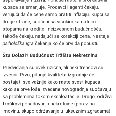
kupaca se smanjuje. Prodavci i agenti čekaju,
verujući da će cene samo pratiti inflaciju. Kupci sa
druge strane, suočeni sa visokim kamatnim
stopama na kredite i neizvesnom budućnošću,
takođe čekaju, nadajući se korekciji cena. Nastaje
psihološka igra
čekanja ko će prvi da popusti.
Šta Dolazi? Budućnost Tržišta Nekretnina
Predviđanja su uvek rizična, ali neki trendovi su
izvesni. Prvo, pitanje
kvaliteta izgradnje
će
postajati sve važnije kako raste svest kupaca i
kako se prve loše izvedene novogradnje suočavaju
sa problemima tokom eksploatacije. Drugo,
održivi
troškovi
posedovanja nekretnine (porez na
imovinu, skupo održavanje u luksuznim zgradama)