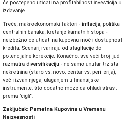
će postepeno uticati na profitabilnost investicija u
izdavanje.
Treće, makroekonomski faktori -
inflacija
, politika
centralnih banaka, kretanje kamatnih stopa -
neizbežno će uticati na kupovnu moć i dostupnost
kredita. Scenariji variraju od stagflacije do
potencijalne korekcije. Konačno, sve veći broj ljudi
razmatra
diversifikaciju
- ne samo unutar tržišta
nekretnina (staro vs. novo, centar vs. periferija),
već i izvan njega, ulaganjem u finansijske
instrumente, što dodatno može da ohladi strast
prema "cigli".
Zaključak: Pametna Kupovina u Vremenu
Neizvesnosti