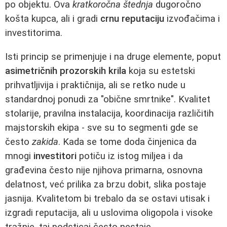
po objektu. Ova
kratkoročna štednja
dugoročno
košta kupca, ali i gradi
crnu reputaciju
izvođačima i
investitorima.
Isti princip se primenjuje i na druge elemente, poput
asimetričnih prozorskih krila
koja su estetski
prihvatljivija i praktičnija, ali se retko nude u
standardnoj ponudi za "obične smrtnike". Kvalitet
stolarije, pravilna instalacija, koordinacija različitih
majstorskih ekipa - sve su to segmenti gde se
često
zakida
. Kada se tome doda činjenica da
mnogi
investitori
potiču iz istog miljea i da
građevina često nije njihova primarna, osnovna
delatnost, već prilika za brzu dobit, slika postaje
jasnija. Kvalitetom bi trebalo da se ostavi utisak i
izgradi reputacija, ali u uslovima oligopola i visoke
tražnje, taj podsticaj često nestaje.