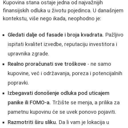
Kupovina stana ostaje jedna od najvažnijih
finansijskih odluka u životu pojedinca. U današnjem
kontekstu, više nego ikada, neophodno je:
Gledati dalje od fasade i broja kvadrata.
Pažljivo
ispitati kvalitet izvedbe, reputaciju investitora i
upravnika zgrade.
Realno proračunati sve troškove
- ne samo
kupovine, već i održavanja, poreza i potencijalnih
popravki.
Izbegavati donošenje odluka pod uticajem
panike ili FOMO-a.
Tržište se menja, a prilika za
pametnu kupovinu će se uvek ponovo pojaviti.
Razmotriti širu sliku.
Da li vam je lokacija u