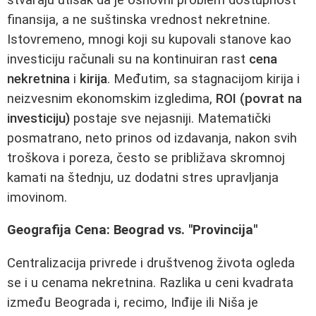
finansija, a ne suštinska vrednost nekretnine.
Istovremeno, mnogi koji su kupovali stanove kao
investiciju računali su na kontinuiran rast
cena
nekretnina
i
kirija
. Međutim, sa stagnacijom kirija i
neizvesnim ekonomskim izgledima,
ROI (povrat na
investiciju)
postaje sve nejasniji. Matematički
posmatrano, neto prinos od izdavanja, nakon svih
troškova i poreza, često se približava skromnoj
kamati na štednju, uz dodatni stres upravljanja
imovinom.
Geografija Cena: Beograd vs. "Provincija"
Centralizacija privrede i društvenog života ogleda
se i u cenama nekretnina. Razlika u ceni kvadrata
između Beograda i, recimo, Inđije ili Niša je