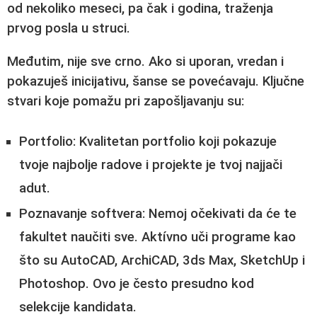
od nekoliko meseci, pa čak i godina, traženja
prvog posla u struci.
Međutim, nije sve crno. Ako si uporan, vredan i
pokazuješ inicijativu, šanse se povećavaju. Ključne
stvari koje pomažu pri zapošljavanju su:
Portfolio:
Kvalitetan portfolio koji pokazuje
tvoje najbolje radove i projekte je tvoj najjači
adut.
Poznavanje softvera:
Nemoj očekivati da će te
fakultet naučiti sve. Aktívno uči programe kao
što su AutoCAD, ArchiCAD, 3ds Max, SketchUp i
Photoshop. Ovo je često presudno kod
selekcije kandidata.