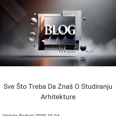
Sve Što Treba Da Znaš O Studiranju
Arhitekture
Violeta Radeta
2025-10-04