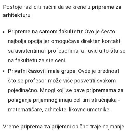
Postoje različiti načini da se krene u
pripreme za
arhitekturu
:
Pripreme na samom fakultetu:
Ovo je često
najbolja opcija jer omogućava direktan kontakt
sa asistentima i profesorima, a i uvid u to šta se
na fakultetu zaista ceni.
Privatni časovi i male grupe:
Ovde je prednost
što se profesor može više posvetiti svakom
pojedinačno. Mnogi koji se bave
pripremama za
polaganje prijemnog
imaju cel tim stručnjaka -
matematičare, arhitekte, likovne umetnike.
Vreme
priprema za prijemni
obično traje najmanje