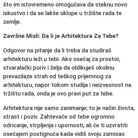
što im istovremeno omogućava da steknu novo
iskustvo i da se lakše uklope u tržište rada te
zemlje.
Završne Misli: Da li je Arhitektura Za Tebe?
Odgovor na pitanje da li treba da
studiraš
arhitekturu
leži u tebi. Ako osećaj za prostor,
stvaralački poriv i želja da oblikuješ okolinu
prevazilaze strah od teškog
prijemnog za
arhitekturu
, napor tokom studija i neizvesnost na
tržištu rada, onda je ovo pravi put za tebe.
Arhitektura nije samo zanimanje; to je način života,
strast i poziv. Zahtevaće od tebe ogromno
odricanje, strpljenja i upornosti, ali će ti uzvratiti
osećajem postignuća kada vidiš svoju zamisao