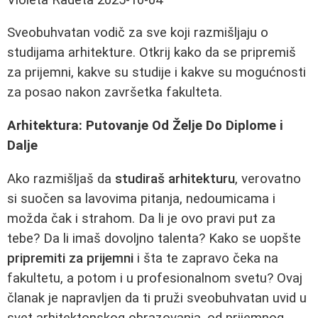
Sveobuhvatan vodič za sve koji razmišljaju o
studijama arhitekture. Otkrij kako da se pripremiš
za prijemni, kakve su studije i kakve su mogućnosti
za posao nakon završetka fakulteta.
Arhitektura: Putovanje Od Želje Do Diplome i
Dalje
Ako razmišljaš da
studiraš arhitekturu
, verovatno
si suočen sa lavovima pitanja, nedoumicama i
možda čak i strahom. Da li je ovo pravi put za
tebe? Da li imaš dovoljno talenta? Kako se uopšte
pripremiti za prijemni
i šta te zapravo čeka na
fakultetu, a potom i u profesionalnom svetu? Ovaj
članak je napravljen da ti pruži sveobuhvatan uvid u
svet arhitektonskog obrazovanja, od prijemnog