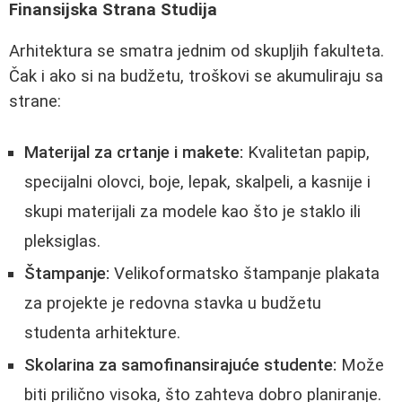
Finansijska Strana Studija
Arhitektura se smatra jednim od skupljih fakulteta.
Čak i ako si na budžetu, troškovi se akumuliraju sa
strane:
Materijal za crtanje i makete:
Kvalitetan papiр,
specijalni olovci, boje, lepak, skalpeli, a kasnije i
skupi materijali za modele kao što je staklo ili
pleksiglas.
Štampanje:
Velikoformatsko štampanje plakata
za projekte je redovna stavka u budžetu
studenta arhitekture.
Skolarina za samofinansirajuće studente:
Može
biti prilično visoka, što zahteva dobro planiranje.