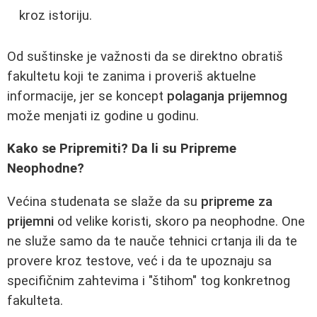
kroz istoriju.
Od suštinske je važnosti da se direktno obratiš
fakultetu koji te zanima i proveriš aktuelne
informacije, jer se koncept
polaganja prijemnog
može menjati iz godine u godinu.
Kako se Pripremiti? Da li su Pripreme
Neophodne?
Većina studenata se slaže da su
pripreme za
prijemni
od velike koristi, skoro pa neophodne. One
ne služe samo da te nauče tehnici crtanja ili da te
provere kroz testove, već i da te upoznaju sa
specifičnim zahtevima i "štihom" tog konkretnog
fakulteta.