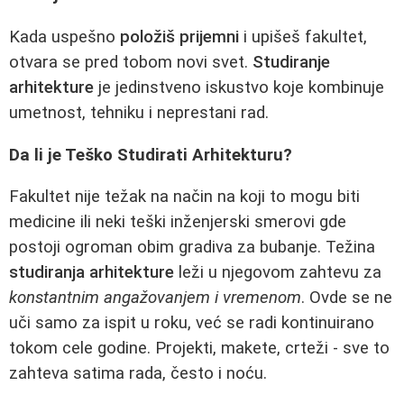
Kada uspešno
položiš prijemni
i upišeš fakultet,
otvara se pred tobom novi svet.
Studiranje
arhitekture
je jedinstveno iskustvo koje kombinuje
umetnost, tehniku i neprestani rad.
Da li je Teško Studirati Arhitekturu?
Fakultet nije težak na način na koji to mogu biti
medicine ili neki teški inženjerski smerovi gde
postoji ogroman obim gradiva za bubanje. Težina
studiranja arhitekture
leži u njegovom zahtevu za
konstantnim angažovanjem i vremenom
. Ovde se ne
uči samo za ispit u roku, već se radi kontinuirano
tokom cele godine. Projekti, makete, crteži - sve to
zahteva satima rada, često i noću.