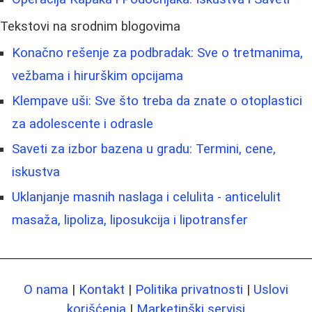
Tekstovi na srodnim blogovima
Konačno rešenje za podbradak: Sve o tretmanima,
vežbama i hirurškim opcijama
Klempave uši: Sve što treba da znate o otoplastici
za adolescente i odrasle
Saveti za izbor bazena u gradu: Termini, cene,
iskustva
Uklanjanje masnih naslaga i celulita - anticelulit
masaža, lipoliza, liposukcija i lipotransfer
O nama
|
Kontakt
|
Politika privatnosti
|
Uslovi
korišćenja
|
Marketinški servisi