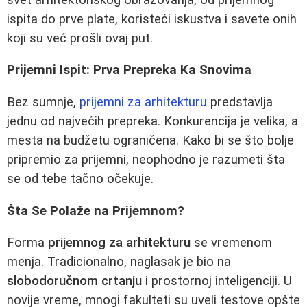
ispita do prve plate, koristeći iskustva i savete onih
koji su već prošli ovaj put.
Prijemni Ispit: Prva Prepreka Ka Snovima
Bez sumnje,
prijemni za arhitekturu
predstavlja
jednu od najvećih prepreka. Konkurencija je velika, a
mesta na budžetu ograničena. Kako bi se što bolje
pripremio za prijemni, neophodno je razumeti šta
se od tebe tačno očekuje.
Šta Se Polaže na Prijemnom?
Forma
prijemnog za arhitekturu
se vremenom
menja. Tradicionalno, naglasak je bio na
slobodoručnom crtanju
i prostornoj inteligenciji. U
novije vreme, mnogi fakulteti su uveli testove opšte