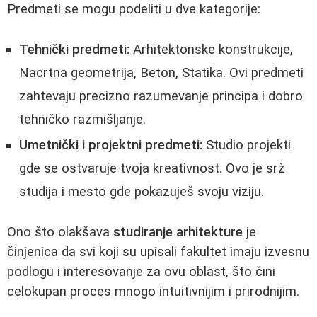
Predmeti se mogu podeliti u dve kategorije:
Tehnički predmeti:
Arhitektonske konstrukcije,
Nacrtna geometrija, Beton, Statika. Ovi predmeti
zahtevaju precizno razumevanje principa i dobro
tehničko razmišljanje.
Umetnički i projektni predmeti:
Studio projekti
gde se ostvaruje tvoja kreativnost. Ovo je srž
studija i mesto gde pokazuješ svoju viziju.
Ono što olakšava
studiranje arhitekture
je
činjenica da svi koji su upisali fakultet imaju izvesnu
podlogu i interesovanje za ovu oblast, što čini
celokupan proces mnogo intuitivnijim i prirodnijim.