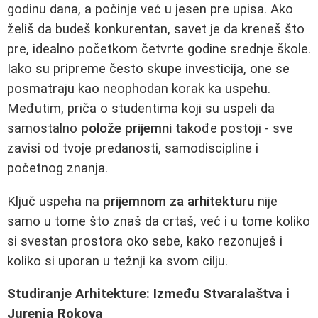
godinu dana, a počinje već u jesen pre upisa. Ako
želiš da budeš konkurentan, savet je da kreneš što
pre, idealno početkom četvrte godine srednje škole.
Iako su pripreme često skupe investicija, one se
posmatraju kao neophodan korak ka uspehu.
Međutim, priča o studentima koji su uspeli da
samostalno
polože prijemni
takođe postoji - sve
zavisi od tvoje predanosti, samodiscipline i
početnog znanja.
Ključ uspeha na
prijemnom za arhitekturu
nije
samo u tome što znaš da crtaš, već i u tome koliko
si svestan prostora oko sebe, kako rezonuješ i
koliko si uporan u težnji ka svom cilju.
Studiranje Arhitekture: Između Stvaralaštva i
Jurenja Rokova