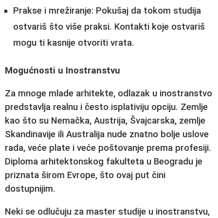
Prakse i mrežiranje:
Pokušaj da tokom studija
ostvariš što više praksi. Kontakti koje ostvariš
mogu ti kasnije otvoriti vrata.
Mogućnosti u Inostranstvu
Za mnoge mlade arhitekte, odlazak u inostranstvo
predstavlja realnu i često isplativiju opciju. Zemlje
kao što su Nemačka, Austrija, Švajcarska, zemlje
Skandinavije ili Australija nude znatno bolje uslove
rada, veće plate i veće poštovanje prema profesiji.
Diploma arhitektonskog fakulteta u Beogradu je
priznata širom Evrope, što ovaj put čini
dostupnijim.
Neki se odlučuju za master studije u inostranstvu,