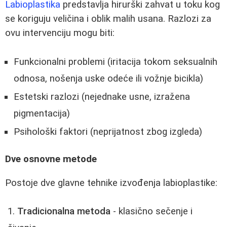
Labioplastika
predstavlja hirurški zahvat u toku kog
se koriguju veličina i oblik malih usana. Razlozi za
ovu intervenciju mogu biti:
Funkcionalni problemi (iritacija tokom seksualnih
odnosa, nošenja uske odeće ili vožnje bicikla)
Estetski razlozi (nejednake usne, izražena
pigmentacija)
Psihološki faktori (neprijatnost zbog izgleda)
Dve osnovne metode
Postoje dve glavne tehnike izvođenja labioplastike:
Tradicionalna metoda
- klasično sečenje i