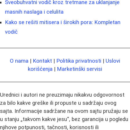
Sveobuhvatni vodič kroz tretmane za uklanjanje
masnih naslaga i celulita
Kako se rešiti mitisera i širokih pora: Kompletan
vodič
O nama
|
Kontakt
|
Politika privatnosti
|
Uslovi
korišćenja
|
Marketinški servisi
Urednici i autori ne preuzimaju nikakvu odgovornost
za bilo kakve greške ili propuste u sadržaju ovog
sajta. Informacije sadržane na ovom sajtu pružaju se
u stanju „takvom kakve jesu“, bez garancija u pogledu
njihove potpunosti, tačnosti, korisnosti ili