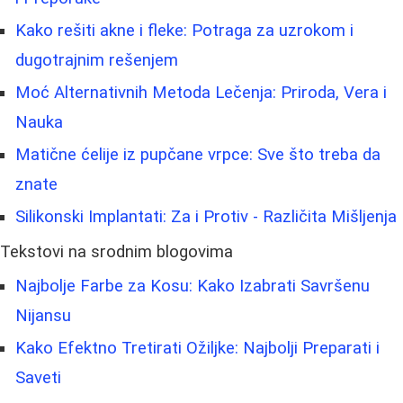
Kako rešiti akne i fleke: Potraga za uzrokom i
dugotrajnim rešenjem
Moć Alternativnih Metoda Lečenja: Priroda, Vera i
Nauka
Matične ćelije iz pupčane vrpce: Sve što treba da
znate
Silikonski Implantati: Za i Protiv - Različita Mišljenja
Tekstovi na srodnim blogovima
Najbolje Farbe za Kosu: Kako Izabrati Savršenu
Nijansu
Kako Efektno Tretirati Ožiljke: Najbolji Preparati i
Saveti