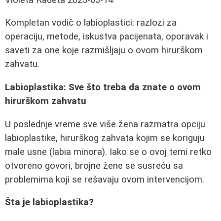
Kompletan vodič o labioplastici: razlozi za
operaciju, metode, iskustva pacijenata, oporavak i
saveti za one koje razmišljaju o ovom hirurškom
zahvatu.
Labioplastika: Sve što treba da znate o ovom
hirurškom zahvatu
U poslednje vreme sve više žena razmatra opciju
labioplastike, hirurškog zahvata kojim se koriguju
male usne (labia minora). Iako se o ovoj temi retko
otvoreno govori, brojne žene se susreću sa
problemima koji se rešavaju ovom intervencijom.
Šta je labioplastika?