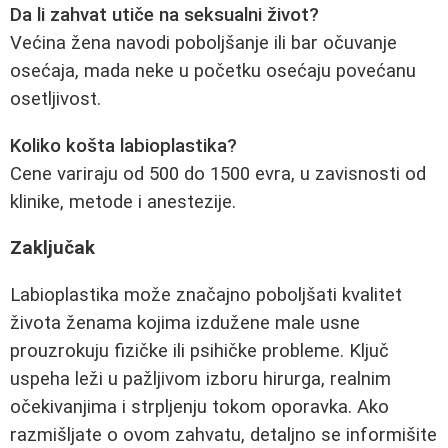
Da li zahvat utiče na seksualni život?
Većina žena navodi poboljšanje ili bar očuvanje
osećaja, mada neke u početku osećaju povećanu
osetljivost.
Koliko košta labioplastika?
Cene variraju od 500 do 1500 evra, u zavisnosti od
klinike, metode i anestezije.
Zaključak
Labioplastika može značajno poboljšati kvalitet
života ženama kojima izdužene male usne
prouzrokuju fizičke ili psihičke probleme. Ključ
uspeha leži u pažljivom izboru hirurga, realnim
očekivanjima i strpljenju tokom oporavka. Ako
razmišljate o ovom zahvatu, detaljno se informišite