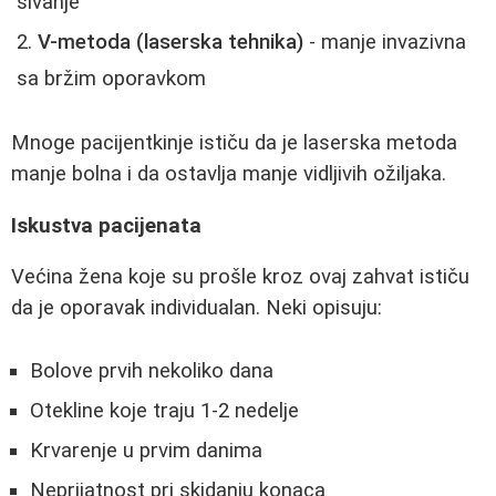
šivanje
V-metoda (laserska tehnika)
- manje invazivna
sa bržim oporavkom
Mnoge pacijentkinje ističu da je laserska metoda
manje bolna i da ostavlja manje vidljivih ožiljaka.
Iskustva pacijenata
Većina žena koje su prošle kroz ovaj zahvat ističu
da je oporavak individualan. Neki opisuju:
Bolove prvih nekoliko dana
Otekline koje traju 1-2 nedelje
Krvarenje u prvim danima
Neprijatnost pri skidanju konaca