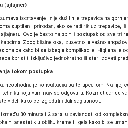
 (ajlajner)
azumeva iscrtavanje linije duž linije trepavica na gornje
a suptilan i prirodan, ako se radi tik uz trepavice, ili i
jlajneru. Ovo je često najbolniji postupak od sve tri r
a kapcima. Zbog blizine oka, izuzetno je važno angažova
sionalca kako bi se izbegle komplikacije. Higijena je o
eba koristiti isključivo jednokratno ili sterilizovati pr
vanja tokom postupka
, neophodna je konsultacija sa terapeutom. Na njoj ć
u i tehniku koja vam najviše odgovara. Kozmetičar će 
ste videli kako će izgledati i dali saglasnost.
između 30 minuta i 2 sata, u zavisnosti od kompleksn
kalni anestetik u obliku kreme ili gela kako bi se umanj