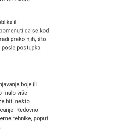
ike ili
apomenuti da se kod
adi preko njih, što
i posle postupka
avanje boje ili
mo malo više
že biti nešto
ticanje. Redovno
erne tehnike, poput
.