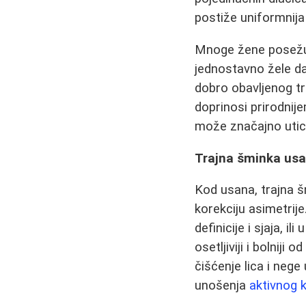
postiže uniformnija 
Mnoge žene posežu 
jednostavno žele d
dobro obavljenog tr
doprinosi prirodnij
može značajno utica
Trajna šminka us
Kod usana, trajna šm
korekciju asimetrij
definicije i sjaja, 
osetljiviji i bolnij
čišćenje lica i neg
unošenja
aktivnog k