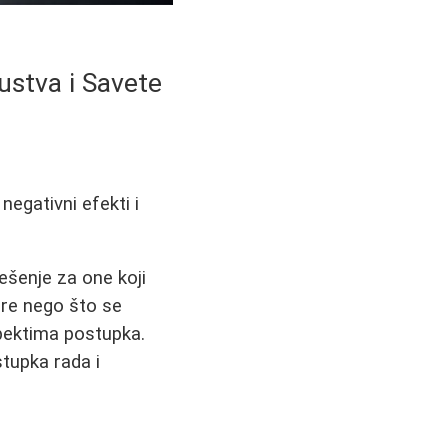
ustva i Savete
negativni efekti i
ešenje za one koji
pre nego što se
spektima postupka.
tupka rada i