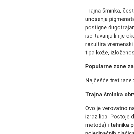
Trajna šminka, čest
unošenja pigmenata u
postigne dugotrajan 
iscrtavanju linije o
rezultira vremenski
tipa kože, izloženos
Popularne zone za
Najčešće tretirane 
Trajna šminka obr
Ovo je verovatno na
izraz lica. Postoje
metoda) i
tehnika p
pojedinačnih dlačic