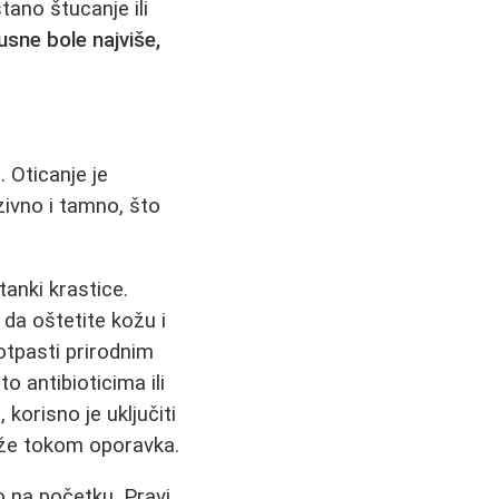
tano štucanje ili
usne bole najviše,
 Oticanje je
zivno i tamno, što
tanki krastice.
i da oštetite kožu i
otpasti prirodnim
 antibioticima ili
korisno je uključiti
ože tokom oporavka.
o na početku. Pravi