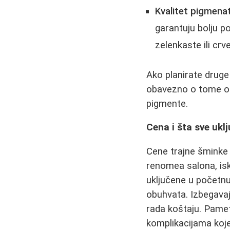
Kvalitet pigmenat
garantuju bolju po
zelenkaste ili crv
Ako planirate drug
obavezno o tome oba
pigmente.
Cena i šta sve ukl
Cene trajne šminke u
renomea salona, isk
uključene u početnu
obuhvata. Izbegavajt
rada koštaju. Pametn
komplikacijama koje 