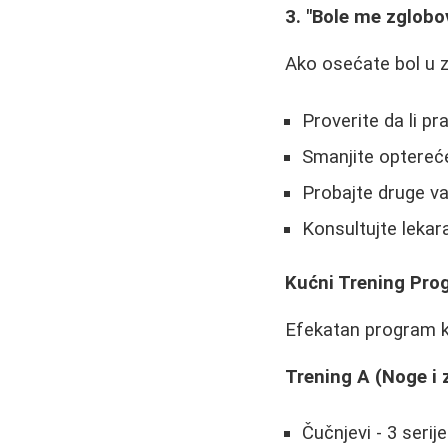
3. "Bole me zglobo
Ako osećate bol u 
Proverite da li pr
Smanjite opterećen
Probajte druge va
Konsultujte lekar
Kućni Trening Pro
Efekatan program k
Trening A (Noge i 
Čučnjevi - 3 serij