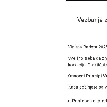
Vezbanje z
Violeta Radeta
202
Sve što treba da zn
kondiciju. Praktični
Osnovni Principi 
Kada počinjete sa v
Postepen napre