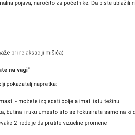
malna pojava, naročito za početnike. Da biste ublažili 
e pri relaksaciji mišića)
ate na vagi"
lji pokazatelj napretka:
masti - možete izgledati bolje a imati istu težinu
a, butina i ruku umesto što se fokusirate samo na ki
svake 2 nedelje da pratite vizuelne promene