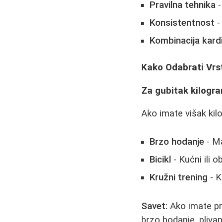
Pravilna tehnika
-
Konsistentnost
-
Kombinacija kardi
Kako Odabrati Vrs
Za gubitak kilogr
Ako imate višak kilo
Brzo hodanje
- Ma
Bicikl
- Kućni ili 
Kružni trening
- K
Savet:
Ako imate pro
brzo hodanje, plivanje