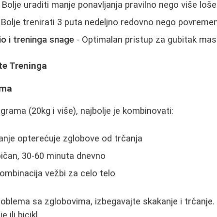
 Bolje uraditi manje ponavljanja pravilno nego više loše
 Bolje trenirati 3 puta nedeljno redovno nego povreme
o i treninga snage
- Optimalan pristup za gubitak mast
te Treninga
ama
grama (20kg i više), najbolje je kombinovati:
nje opterećuje zglobove od trčanja
običan, 30-60 minuta dnevno
ombinacija vežbi za celo telo
blema sa zglobovima, izbegavajte skakanje i trčanje. 
 ili bicikl.