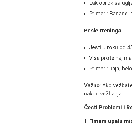
Lak obrok sa uglj
Primeri: Banane, 
Posle treninga
Jesti u roku od 4
Više proteina, man
Primeri: Jaja, bel
Važno:
Ako vežbate 
nakon vežbanja.
Česti Problemi i R
1. "Imam upalu miš