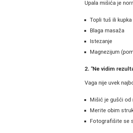
Upala mišića je nor
Topli tuš ili kupka
Blaga masaža
Istezanje
Magnezijum (pomaž
2. "Ne vidim rezult
Vaga nije uvek najbo
Mišić je gušći od 
Merite obim struk
Fotografišite se 