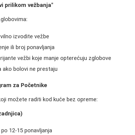
vi prilikom vežbanja"
zglobovima:
avilno izvodite vežbe
je ili broj ponavljanja
rijante vežbi koje manje opterećuju zglobove
a ako bolovi ne prestaju
gram za Početnike
oji možete raditi kod kuće bez opreme:
zadnjica)
e po 12-15 ponavljanja