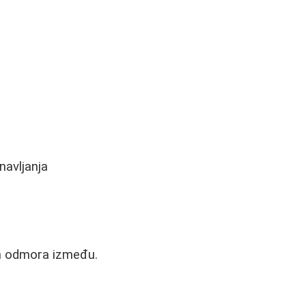
navljanja
om odmora između.