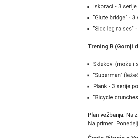
Iskoraci - 3 serij
"Glute bridge" - 3
"Side leg raises" 
Trening B (Gornji 
Sklekovi (može i s
"Superman" (ležeć
Plank - 3 serije p
"Bicycle crunches"
Plan vežbanja:
Naiz
Na primer: Ponedelja
Česta Pitanja o V