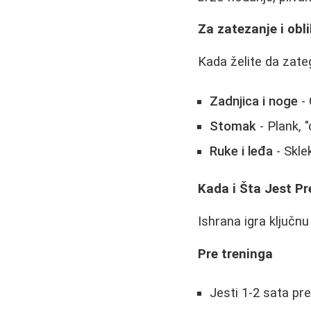
Za zatezanje i obl
Kada želite da zate
Zadnjica i noge
- 
Stomak
- Plank, "
Ruke i leđa
- Skle
Kada i Šta Jest Pr
Ishrana igra ključnu
Pre treninga
Jesti 1-2 sata pr