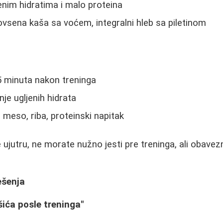
enim hidratima i malo proteina
ovsena kaša sa voćem, integralni hleb sa piletinom
5 minuta nakon treninga
je ugljenih hidrata
o meso, riba, proteinski napitak
ujutru, ne morate nužno jesti pre treninga, ali obave
ešenja
ića posle treninga"