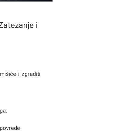
Zatezanje i
išiće i izgraditi
pa:
 povrede