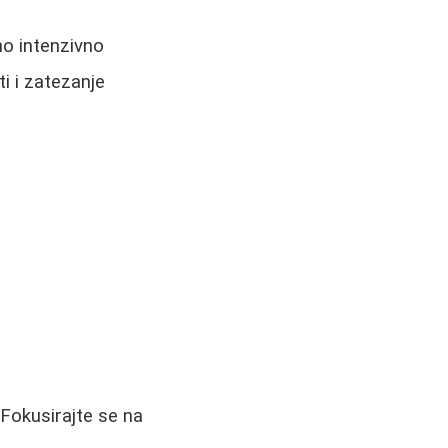
no intenzivno
i i zatezanje
Fokusirajte se na