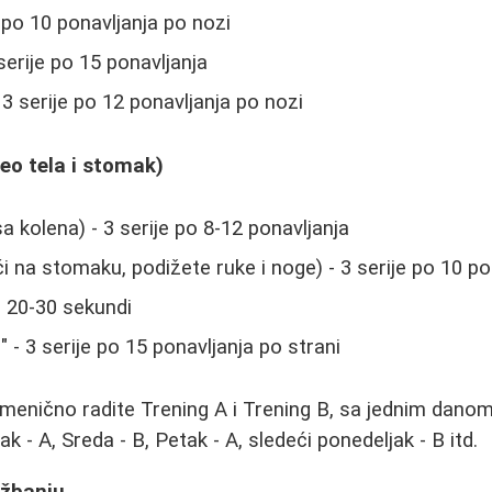
e po 10 ponavljanja po nozi
 serije po 15 ponavljanja
- 3 serije po 12 ponavljanja po nozi
deo tela i stomak)
a kolena) - 3 serije po 8-12 ponavljanja
i na stomaku, podižete ruke i noge) - 3 serije po 10 po
o 20-30 sekundi
 - 3 serije po 15 ponavljanja po strani
menično radite Trening A i Trening B, sa jednim dan
k - A, Sreda - B, Petak - A, sledeći ponedeljak - B itd.
ežbanju