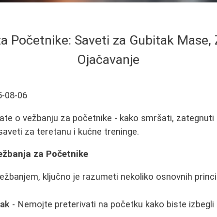
a Početnike: Saveti za Gubitak Mase, 
Ojačavanje
5-08-06
ate o vežbanju za početnike - kako smršati, zategnuti m
 saveti za teretanu i kućne treninge.
Vežbanja za Početnike
ežbanjem, ključno je razumeti nekoliko osnovnih princi
dak
- Nemojte preterivati na početku kako biste izbegli