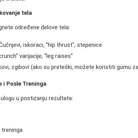
ikovanje tela
gnete određene delove tela:
Čučnjevi, iskoraci, "hip thrust", stepenice
crunch" varijacije, "leg raises"
kovi, zgibovi (ako su preteški, možete koristiti gumu 
e i Posle Treninga
 ulogu u postizanju rezultata:
e treninga