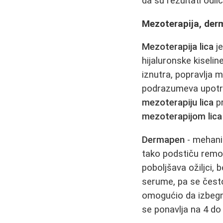
da su rezultati odli
Mezoterapija, derm
Mezoterapija lica
je
hijaluronske kiseli
iznutra, popravlja 
podrazumeva upotreb
mezoterapiju lica
pr
mezoterapijom lica
Dermapen
- mehanič
tako podstiču remod
poboljšava ožiljci, 
serume, pa se čest
omogućio da izbegn
se ponavlja na 4 do 