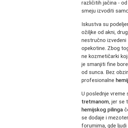
različitih jačina - 
smeju izvoditi sam
Iskustva su podelje
ožiljke od akni, dru
nestručno izvedeni
opekotine. Zbog to
ne kozmetičarki koj
je smanjiti fine bor
od sunca. Bez obzir
profesionalne
hemij
U poslednje vreme 
tretmanom
, jer se
hemijskog pilinga
če
se dodaje i mezoter
forumima, gde ljudi