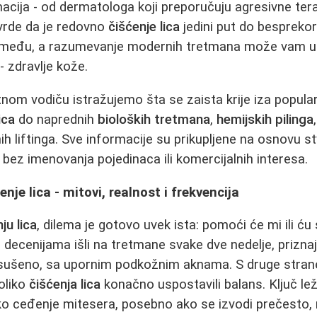
cija - od dermatologa koji preporučuju agresivne tera
vrde da je redovno
čišćenje lica
jedini put do besprekorn
između, a razumevanje modernih tretmana može vam u
 - zdravlje kože.
om vodiču istražujemo šta se zaista krije iza popular
ica
do naprednih
bioloških tretmana
,
hemijskih pilinga
ih liftinga. Sve informacije su prikupljene na osnovu st
 bez imenovanja pojedinaca ili komercijalnih interesa.
nje lica - mitovi, realnost i frekvencija
ju lica
, dilema je gotovo uvek ista: pomoći će mi ili ću 
decenijama išli na tretmane svake dve nedelje, priznaju
isušeno, sa upornim podkožnim aknama. S druge strane,
oliko
čišćenja lica
konačno uspostavili balans. Ključ lež
o ceđenje mitesera, posebno ako se izvodi prečesto,