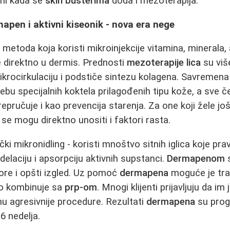
čni kada se
skin busterima
doda i mezoterapija.
apen i aktivni kiseonik - nova era nege
 metoda koja koristi mikroinjekcije vitamina, minerala,
ne direktno u dermis. Prednosti
mezoterapije lica
su viš
mikrocirkulaciju i podstiče sintezu kolagena. Savremen
u specijalnih koktela prilagođenih tipu kože, a sve č
epručuje i kao prevencija starenja. Za one koji žele još
se mogu direktno unositi i faktori rasta.
ki mikronidling - koristi mnoštvo sitnih iglica koje pra
elaciju i apsorpciju aktivnih supstanci.
Dermapenom
s
bore i opšti izgled. Uz pomoć
dermapena
moguće je tra
o kombinuje sa
prp-om
. Mnogi klijenti prijavljuju da im 
u agresivnije procedure. Rezultati
dermapena
su prog
6 nedelja.