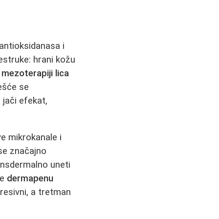
 antioksidanasa i
estruke: hrani kožu
a
mezoterapiji lica
ešće se
 jači efekat,
ve mikrokanale i
e značajno
nsdermalno uneti
je
dermapenu
resivni, a tretman