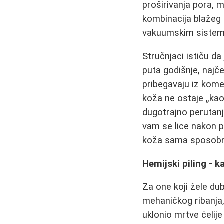
proširivanja pora, 
kombinacija blažeg
vakuumskim sistemi
Stručnjaci ističu d
puta godišnje, naj
pribegavaju iz kome
koža ne ostaje „kao 
dugotrajno perutanje
vam se lice nakon 
koža sama sposobna
Hemijski piling - 
Za one koji žele du
mehaničkog ribanja
uklonio mrtve ćelij