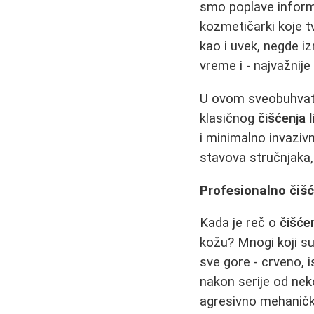
smo poplave informa
kozmetičarki koje t
kao i uvek, negde 
vreme i - najvažnije
U ovom sveobuhvatn
klasičnog
čišćenja l
i minimalno invazivn
stavova stručnjaka,
Profesionalno čišće
Kada je reč o
čišćen
kožu? Mnogi koji su 
sve gore - crveno, 
nakon serije od nek
agresivno mehaničk