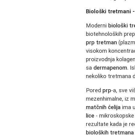
Biološki tretmani -
Moderni
biološki t
biotehnoloških prep
prp tretman
(plazma
visokom koncentraci
proizvodnja kolagen
sa
dermapenom
. I
nekoliko tretmana d
Pored
prp
-a, sve v
mezenhimalne, iz ma
matčnih ćelija
ima u
lice
- mikroskopske 
rezultate kada je r
bioloških tretmana