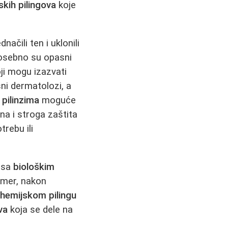
skih pilingova
koje
dnačili ten i uklonili
 Posebno su opasni
ji mogu izazvati
ni dermatolozi, a
 pilinzima
moguće
ana i stroga zaštita
rebu ili
sa
biološkim
imer, nakon
m
hemijskom pilingu
va
koja se dele na