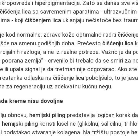
mikropovreda i hiperpigmentacije. Zato se danas sve vi
čišćenja lica
sa savremenim aparatima - ultrazvučnim 
ma - koji
čišćenjem lica
uklanjaju nečistoće bez traum
a je kod normalne, zdrave kože optimalno raditi
čišćenje
češće na smenu godišnjih doba. Prečesto
čišćenju lica
k
rcijalnih razloga, a ne iz realne potrebe. Važno je da 
poorana zemlja“ - crvenilo bi trebalo da se smiri za ne
 ili upala signal je da tretman nije odgovarao. Ako ste 
prestanka odlaska na
čišćenje lica
poboljšalo, to je jas
 za regeneraciju uz adekvatnu kućnu negu.
kada kreme nisu dovoljne
blju obnovu,
hemijski piling
predstavlja logičan korak dal
,
hemijski piling
koristi kiseline (glikolnu, salicilnu, trih
e i podstakao stvaranje kolagena. Na tržištu postoje
he