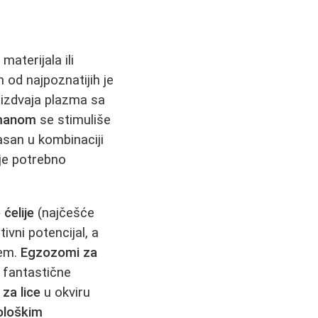
aterijala ili
od najpoznatijih je
 izdvaja plazma sa
tmanom
se stimuliše
asan u kombinaciji
je potrebno
ćelije
(najčešće
vni potencijal, a
tem.
Egzozomi za
 fantastične
za lice
u okviru
ološkim