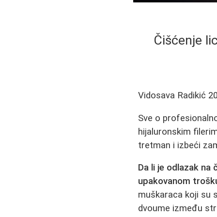
Čišćenje li
Vidosava Radikić
2
Sve o profesionalno
hijaluronskim fileri
tretman i izbeći za
Da li je odlazak na
upakovanom trošku 
muškaraca koji su s
dvoume između stru