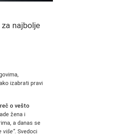
 za najbolje
ngovima,
ako izabrati pravi
 reč o vešto
jade žena i
rima, a danas se
e više“
. Svedoci