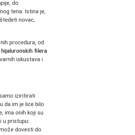
pije, do
og tena. Istina je,
štedeti novac,
nih procedura, od
,
hijaluronskih filera
varnih iskustava i
samo iziritirati
 da im je lice bilo
 ima onih koji su
i u pristupu:
 može dovesti do