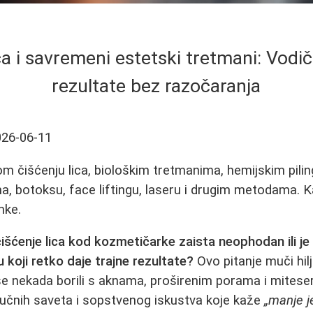
ca i savremeni estetski tretmani: Vodič
rezultate bez razočaranja
026-06-11
m čišćenju lica, biološkim tretmanima, hemijskim pili
ma, botoksu, face liftingu, laseru i drugim metodama. K
mke.
 čišćenje lica kod kozmetičarke zaista neophodan ili je
koji retko daje trajne rezultate?
Ovo pitanje muči hil
e nekada borili s aknama, proširenim porama i mitese
čnih saveta i sopstvenog iskustva koje kaže
„manje j