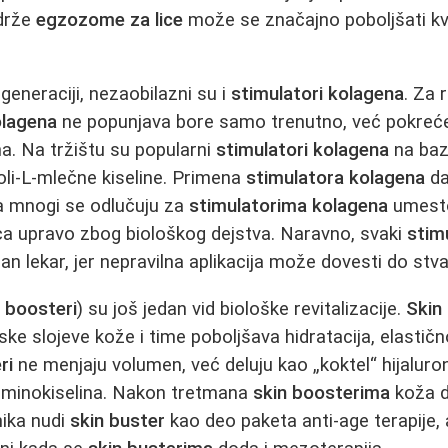
drže
egzozome za lice
može se značajno poboljšati kv
eneraciji, nezaobilazni su i
stimulatori kolagena
. Za 
olagena
ne popunjava bore samo trenutno, već pokreć
a. Na tržištu su popularni
stimulatori kolagena
na baz
 poli-L-mlečne kiseline. Primena
stimulatora kolagena
da
 a mnogi se odlučuju za
stimulatorima kolagena
umesto
aca upravo zbog biološkog dejstva. Naravno, svaki
stim
n lekar, jer nepravilna aplikacija može dovesti do stva
n boosteri
) su još jedan vid biološke revitalizacije.
Skin
ke slojeve kože i time poboljšava hidratacija, elastičnos
ri
ne menjaju volumen, već deluju kao „koktel“ hijaluron
 aminokiselina. Nakon tretmana
skin boosterima
koža d
inika nudi
skin buster
kao deo paketa anti-age terapije,