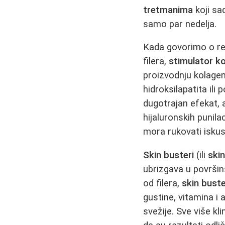
tretmanima
koji sa
samo par nedelja.
Kada govorimo o reg
filera,
stimulator k
proizvodnju kolagen
hidroksilapatita ili
dugotrajan efekat,
hijaluronskih punil
mora rukovati iskusa
Skin busteri
(ili
ski
ubrizgava u površins
od filera,
skin buste
gustine, vitamina i
svežije. Sve više kl