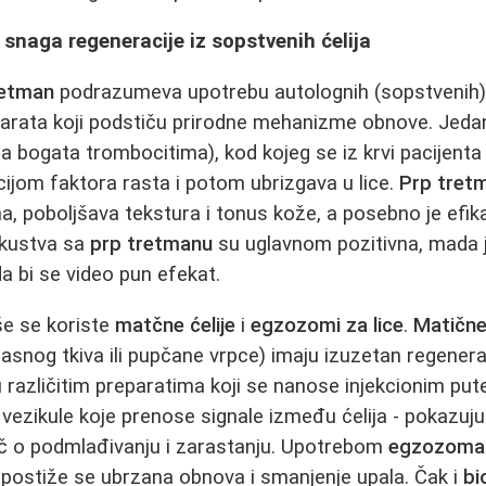
 snaga regeneracije iz sopstvenih ćelija
retman
podrazumeva upotrebu autolognih (sopstvenih) m
arata koji podstiču prirodne mehanizme obnove. Jedan 
 bogata trombocitima), kod kojeg se iz krvi pacijenta
jom faktora rasta i potom ubrizgava u lice.
Prp tre
a, poboljšava tekstura i tonus kože, a posebno je efik
skustva sa
prp tretmanu
su uglavnom pozitivna, mada 
a bi se video pun efekat.
iše se koriste
matčne ćelije
i
egzozomi za lice
.
Matične 
snog tkiva ili pupčane vrpce) imaju izuzetan regenerati
 različitim preparatima koji se nanose injekcionim pu
vezikule koje prenose signale između ćelija - pokazuju
eč o podmlađivanju i zarastanju. Upotrebom
egzozoma 
postiže se ubrzana obnova i smanjenje upala. Čak i
bi