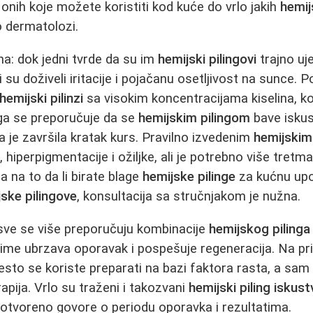
od onih koje možete koristiti kod kuće do vrlo jakih
hemij
o dermatolozi.
na: dok jedni tvrde da su im
hemijski pilingovi
trajno uje
gi su doživeli iritacije i pojačanu osetljivost na sunce.
hemijski pilinzi
sa visokim koncentracijama kiselina, ko
ga se preporučuje da se
hemijskim pilingom
bave iskus
a je završila kratak kurs. Pravilno izvedenim
hemijskim
e, hiperpigmentacije i ožiljke, ali je potrebno više tretm
a na to da li birate blage
hemijske pilinge
za kućnu upot
ske pilingove
, konsultacija sa stručnjakom je nužna.
sve se više preporučuju kombinacije
hemijskog pilinga
 time ubrzava oporavak i pospešuje regeneracija. Na pr
sto se koriste preparati na bazi faktora rasta, a sa
apija. Vrlo su traženi i takozvani
hemijski piling iskust
 otvoreno govore o periodu oporavka i rezultatima.