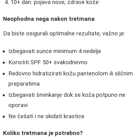
10+ dan: pojava nove, zdrave kože
Neophodna nega nakon tretmana
Da biste osigurali optimalne rezultate, važno je:
Izbegavati sunce minimum 4 nedelje
Koristiti SPF 50+ svakodnevno
Redovno hidratizirati kožu pantenolom ili sličnim
preparatima
Izbegavati šminkanje dok se koža potpuno ne
oporavi
Ne češati i ne skidati krastice
Koliko tretmana je potrebno?