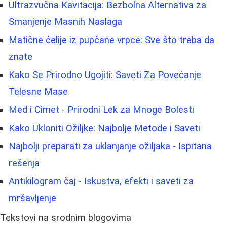
Ultrazvučna Kavitacija: Bezbolna Alternativa za
Smanjenje Masnih Naslaga
Matične ćelije iz pupčane vrpce: Sve što treba da
znate
Kako Se Prirodno Ugojiti: Saveti Za Povećanje
Telesne Mase
Med i Cimet - Prirodni Lek za Mnoge Bolesti
Kako Ukloniti Ožiljke: Najbolje Metode i Saveti
Najbolji preparati za uklanjanje ožiljaka - Ispitana
rešenja
Antikilogram čaj - Iskustva, efekti i saveti za
mršavljenje
Tekstovi na srodnim blogovima