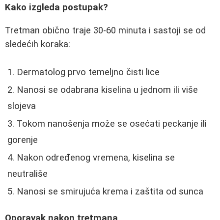
Kako izgleda postupak?
Tretman obično traje 30-60 minuta i sastoji se od
sledećih koraka:
Dermatolog prvo temeljno čisti lice
Nanosi se odabrana kiselina u jednom ili više
slojeva
Tokom nanošenja može se osećati peckanje ili
gorenje
Nakon određenog vremena, kiselina se
neutrališe
Nanosi se smirujuća krema i zaštita od sunca
Oporavak nakon tretmana