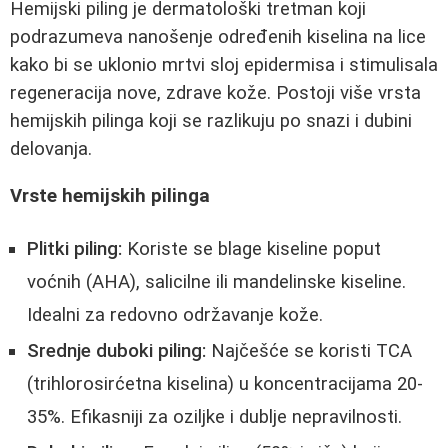
Hemijski piling je dermatološki tretman koji
podrazumeva nanošenje određenih kiselina na lice
kako bi se uklonio mrtvi sloj epidermisa i stimulisala
regeneracija nove, zdrave kože. Postoji više vrsta
hemijskih pilinga koji se razlikuju po snazi i dubini
delovanja.
Vrste hemijskih pilinga
Plitki piling:
Koriste se blage kiseline poput
voćnih (AHA), salicilne ili mandelinske kiseline.
Idealni za redovno održavanje kože.
Srednje duboki piling:
Najčešće se koristi TCA
(trihlorosirćetna kiselina) u koncentracijama 20-
35%. Efikasniji za oziljke i dublje nepravilnosti.