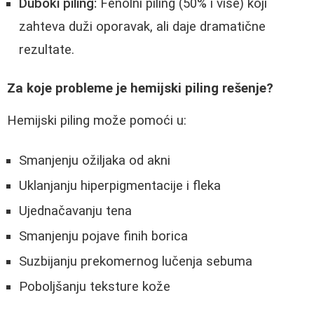
Duboki piling:
Fenolni piling (50% i više) koji
zahteva duži oporavak, ali daje dramatične
rezultate.
Za koje probleme je hemijski piling rešenje?
Hemijski piling može pomoći u:
Smanjenju ožiljaka od akni
Uklanjanju hiperpigmentacije i fleka
Ujednačavanju tena
Smanjenju pojave finih borica
Suzbijanju prekomernog lučenja sebuma
Poboljšanju teksture kože