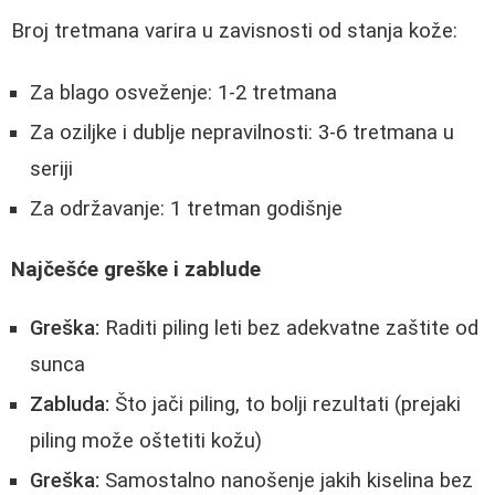
Broj tretmana varira u zavisnosti od stanja kože:
Za blago osveženje: 1-2 tretmana
Za oziljke i dublje nepravilnosti: 3-6 tretmana u
seriji
Za održavanje: 1 tretman godišnje
Najčešće greške i zablude
Greška:
Raditi piling leti bez adekvatne zaštite od
sunca
Zabluda:
Što jači piling, to bolji rezultati (prejaki
piling može oštetiti kožu)
Greška:
Samostalno nanošenje jakih kiselina bez