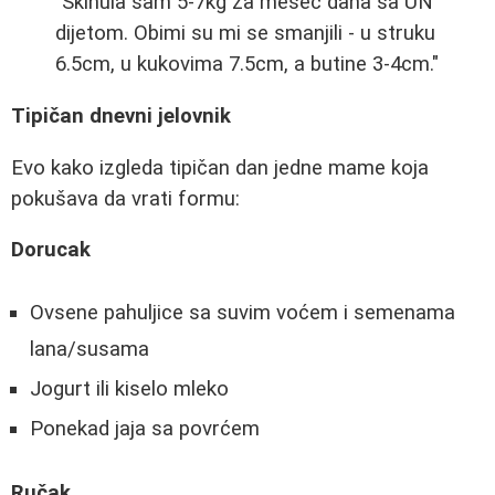
"Skinula sam 5-7kg za mesec dana sa UN
dijetom. Obimi su mi se smanjili - u struku
6.5cm, u kukovima 7.5cm, a butine 3-4cm."
Tipičan dnevni jelovnik
Evo kako izgleda tipičan dan jedne mame koja
pokušava da vrati formu:
Dorucak
Ovsene pahuljice sa suvim voćem i semenama
lana/susama
Jogurt ili kiselo mleko
Ponekad jaja sa povrćem
Ručak