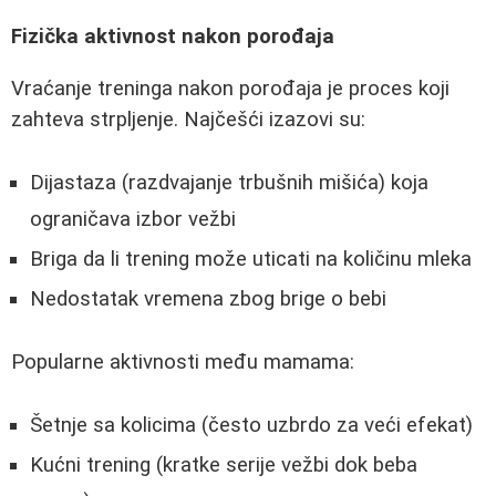
Fizička aktivnost nakon porođaja
Vraćanje treninga nakon porođaja je proces koji
zahteva strpljenje. Najčešći izazovi su:
Dijastaza (razdvajanje trbušnih mišića) koja
ograničava izbor vežbi
Briga da li trening može uticati na količinu mleka
Nedostatak vremena zbog brige o bebi
Popularne aktivnosti među mamama:
Šetnje sa kolicima (često uzbrdo za veći efekat)
Kućni trening (kratke serije vežbi dok beba