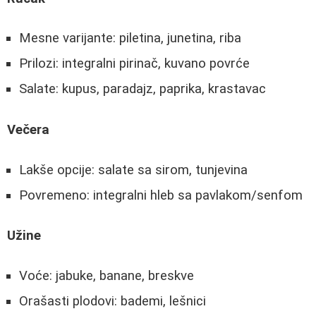
Mesne varijante: piletina, junetina, riba
Prilozi: integralni pirinač, kuvano povrće
Salate: kupus, paradajz, paprika, krastavac
Večera
Lakše opcije: salate sa sirom, tunjevina
Povremeno: integralni hleb sa pavlakom/senfom
Užine
Voće: jabuke, banane, breskve
Orašasti plodovi: bademi, lešnici