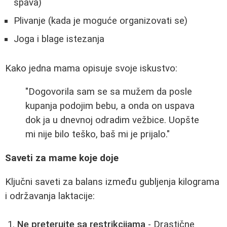
spava)
Plivanje (kada je moguće organizovati se)
Joga i blage istezanja
Kako jedna mama opisuje svoje iskustvo:
"Dogovorila sam se sa mužem da posle
kupanja podojim bebu, a onda on uspava
dok ja u dnevnoj odradim vežbice. Uopšte
mi nije bilo teško, baš mi je prijalo."
Saveti za mame koje doje
Ključni saveti za balans između gubljenja kilograma
i održavanja laktacije:
Ne preterujte sa restrikcijama
- Drastične