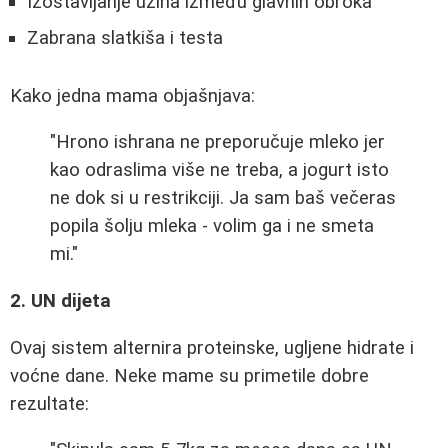
Izostavljanje užina između glavnih obroka
Zabrana slatkiša i testa
Kako jedna mama objašnjava:
"Hrono ishrana ne preporučuje mleko jer
kao odraslima više ne treba, a jogurt isto
ne dok si u restrikciji. Ja sam baš večeras
popila šolju mleka - volim ga i ne smeta
mi."
2. UN dijeta
Ovaj sistem alternira proteinske, ugljene hidrate i
voćne dane. Neke mame su primetile dobre
rezultate: