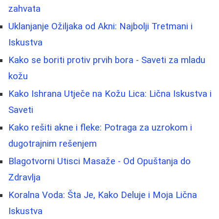
zahvata
Uklanjanje Ožiljaka od Akni: Najbolji Tretmani i
Iskustva
Kako se boriti protiv prvih bora - Saveti za mladu
kožu
Kako Ishrana Utječe na Kožu Lica: Lična Iskustva i
Saveti
Kako rešiti akne i fleke: Potraga za uzrokom i
dugotrajnim rešenjem
Blagotvorni Utisci Masaže - Od Opuštanja do
Zdravlja
Koralna Voda: Šta Je, Kako Deluje i Moja Lična
Iskustva