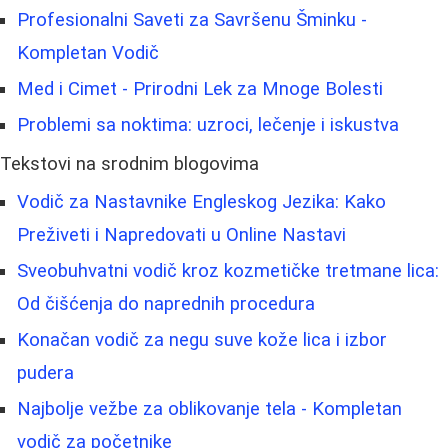
Profesionalni Saveti za Savršenu Šminku -
Kompletan Vodič
Med i Cimet - Prirodni Lek za Mnoge Bolesti
Problemi sa noktima: uzroci, lečenje i iskustva
Tekstovi na srodnim blogovima
Vodič za Nastavnike Engleskog Jezika: Kako
Preživeti i Napredovati u Online Nastavi
Sveobuhvatni vodič kroz kozmetičke tretmane lica:
Od čišćenja do naprednih procedura
Konačan vodič za negu suve kože lica i izbor
pudera
Najbolje vežbe za oblikovanje tela - Kompletan
vodič za početnike