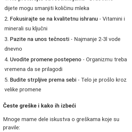
dijete mogu smanjiti količinu mleka
Fokusirajte se na kvalitetnu ishranu
- Vitamini i
minerali su ključni
Pazite na unos tečnosti
- Najmanje 2-3l vode
dnevno
Uvodite promene postepeno
- Organizmu treba
vremena da se prilagodi
Budite strpljive prema sebi
- Telo je prošlo kroz
velike promene
Česte greške i kako ih izbeći
Mnoge mame dele iskustva o greškama koje su
pravile: