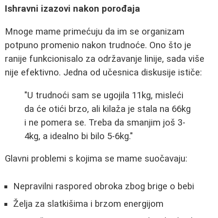
Ishravni izazovi nakon porođaja
Mnoge mame primećuju da im se organizam
potpuno promenio nakon trudnoće. Ono što je
ranije funkcionisalo za održavanje linije, sada više
nije efektivno. Jedna od učesnica diskusije ističe:
"U trudnoći sam se ugojila 11kg, misleći
da će otići brzo, ali kilaža je stala na 66kg
i ne pomera se. Treba da smanjim još 3-
4kg, a idealno bi bilo 5-6kg."
Glavni problemi s kojima se mame suočavaju:
Nepravilni raspored obroka zbog brige o bebi
Želja za slatkišima i brzom energijom