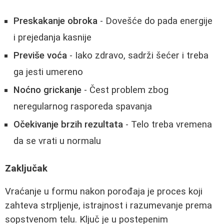
Preskakanje obroka
- Dovešće do pada energije
i prejedanja kasnije
Previše voća
- Iako zdravo, sadrži šećer i treba
ga jesti umereno
Noćno grickanje
- Čest problem zbog
neregularnog rasporeda spavanja
Očekivanje brzih rezultata
- Telo treba vremena
da se vrati u normalu
Zaključak
Vraćanje u formu nakon porođaja je proces koji
zahteva strpljenje, istrajnost i razumevanje prema
sopstvenom telu. Ključ je u postepenim