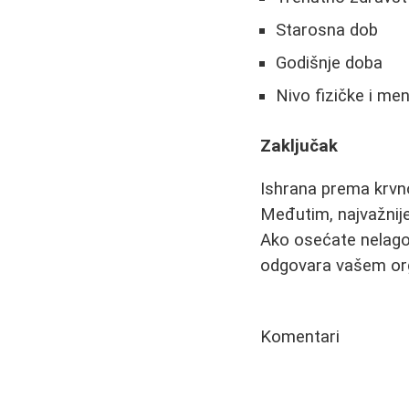
Starosna dob
Godišnje doba
Nivo fizičke i men
Zaključak
Ishrana prema krvnoj
Međutim, najvažnije
Ako osećate nelagod
odgovara vašem or
Komentari