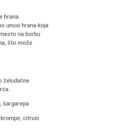
je hrana
no unosi hrana koja
 umesto na borbu
ima, što može
vo želudačne
rća.
i, šargarepa
krompir, citrusi