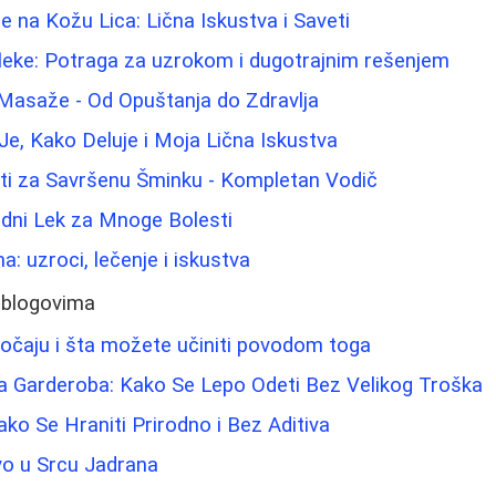
e na Kožu Lica: Lična Iskustva i Saveti
 fleke: Potraga za uzrokom i dugotrajnim rešenjem
 Masaže - Od Opuštanja do Zdravlja
Je, Kako Deluje i Moja Lična Iskustva
eti za Savršenu Šminku - Kompletan Vodič
odni Lek za Mnoge Bolesti
: uzroci, lečenje i iskustva
 blogovima
jočaju i šta možete učiniti povodom toga
a Garderoba: Kako Se Lepo Odeti Bez Velikog Troška
ako Se Hraniti Prirodno i Bez Aditiva
vo u Srcu Jadrana