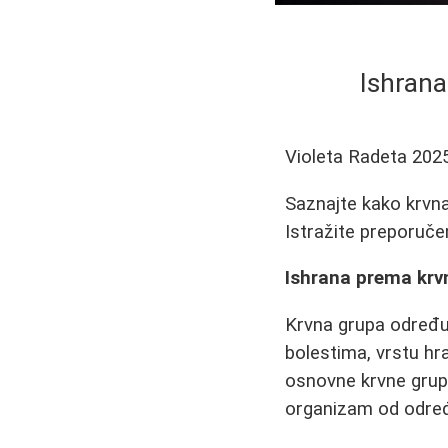
Ishrana
Violeta Radeta
202
Saznajte kako krvna 
Istražite preporuče
Ishrana prema krvno
Krvna grupa određu
bolestima, vrstu hra
osnovne krvne grupe:
organizam od određen