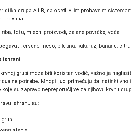
ristika grupa A i B, sa osetljivijim probavnim sistemo
mbinovana.
:
riba, tofu, mlečni proizvodi, zelene povrčke, voće
begavati:
crveno meso, piletina, kukuruz, banane, citru
p ishrani
rvnoj grupi može biti koristan vodič, važno je naglasit
idualne potrebe. Mnogi ljudi primećuju da instinktivno
koje su zapravo nepreporučljive za njihovu krvnu grup
dravu ishranu su:
 grupi
veno stanje