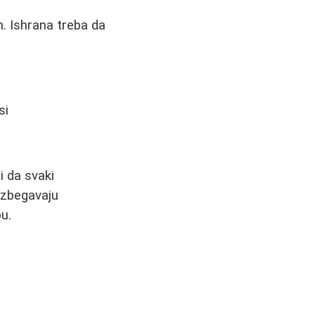
m. Ishrana treba da
si
i da svaki
 izbegavaju
u.