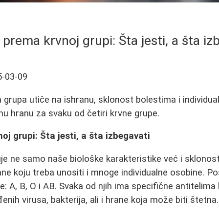
 prema krvnoj grupi: Šta jesti, a šta iz
5-03-09
grupa utiče na ishranu, sklonost bolestima i individual
nu hranu za svaku od četiri krvne grupe.
j grupi: Šta jesti, a šta izbegavati
je ne samo naše biološke karakteristike već i sklono
ne koju treba unositi i mnoge individualne osobine. Pos
 A, B, O i AB. Svaka od njih ima specifične antitelima 
ih virusa, bakterija, ali i hrane koja može biti štetna.