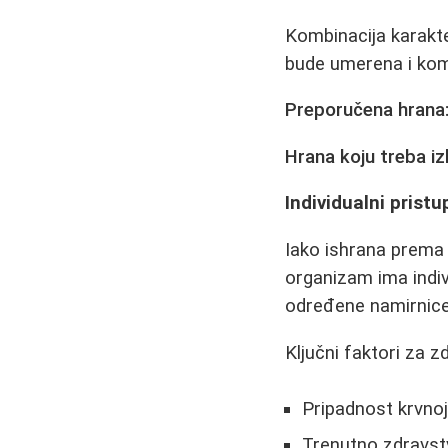
Kombinacija karakte
bude umerena i ko
Preporučena hrana
Hrana koju treba iz
Individualni pristu
Iako ishrana prema k
organizam ima indiv
određene namirnice 
Ključni faktori za z
Pripadnost krvnoj
Trenutno zdravst