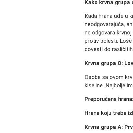
Kako krvna grupa 
Kada hrana uđe u krv
neodgovarajuća, ant
ne odgovara krvnoj 
protiv bolesti. Loše
dovesti do različit
Krvna grupa O: Lov
Osobe sa ovom krvn
kiseline. Najbolje
Preporučena hrana
Hrana koju treba iz
Krvna grupa A: Prv