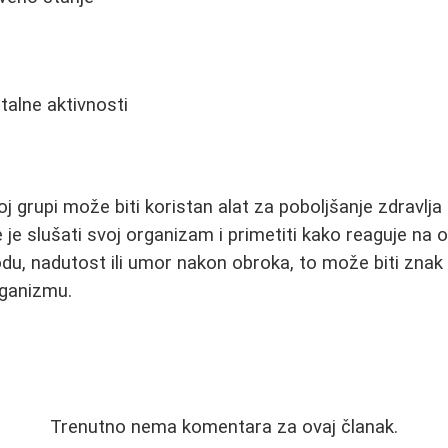
talne aktivnosti
 grupi može biti koristan alat za poboljšanje zdravlja i
 je slušati svoj organizam i primetiti kako reaguje na
u, nadutost ili umor nakon obroka, to može biti znak
ganizmu.
Trenutno nema komentara za ovaj članak.