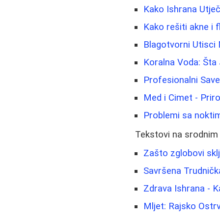
Kako Ishrana Utječ
Kako rešiti akne i
Blagotvorni Utisci
Koralna Voda: Šta 
Profesionalni Sav
Med i Cimet - Prir
Problemi sa noktima
Tekstovi na srodnim
Zašto zglobovi skl
Savršena Trudničk
Zdrava Ishrana - K
Mljet: Rajsko Ostr