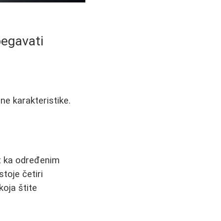
begavati
ne karakteristike.
st ka određenim
toje četiri
koja štite