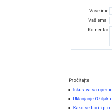
Vaše ime:
Vaš email:
Komentar:
Pročitajte i...
Iskustva sa operac
Uklanjanje Ožiljaka
Kako se boriti prot