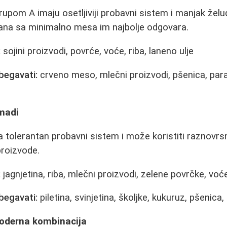
pom A imaju osetljiviji probavni sistem i manjak želud
rana sa minimalno mesa im najbolje odgovara.
:
sojini proizvodi, povrće, voće, riba, laneno ulje
begavati:
crveno meso, mlečni proizvodi, pšenica, para
madi
 tolerantan probavni sistem i može koristiti raznovrs
proizvode.
:
jagnjetina, riba, mlečni proizvodi, zelene povrčke, voć
begavati:
piletina, svinjetina, školjke, kukuruz, pšenica
oderna kombinacija