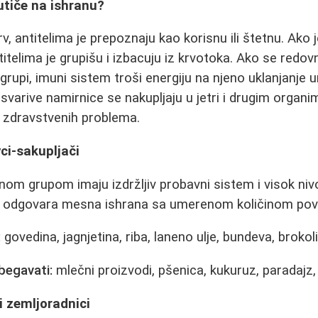
utiče na ishranu?
, antitelima je prepoznaju kao korisnu ili štetnu. Ako 
itelima je grupišu i izbacuju iz krvotoka. Ako se redov
grupi, imuni sistem troši energiju na njeno uklanjanje
 svarive namirnice se nakupljaju u jetri i drugim organ
ih zdravstvenih problema.
ci-sakupljači
om grupom imaju izdržljiv probavni sistem i visok ni
 im odgovara mesna ishrana sa umerenom količinom pov
:
govedina, jagnjetina, riba, laneno ulje, bundeva, brokol
begavati:
mlečni proizvodi, pšenica, kukuruz, paradajz, 
i zemljoradnici