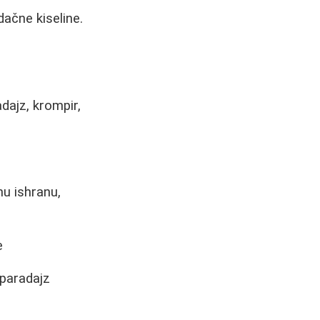
ačne kiseline.
dajz, krompir,
nu ishranu,
e
, paradajz