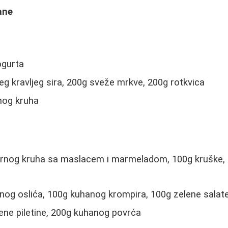
ane
ogurta
g kravljeg sira, 200g sveže mrkve, 200g rotkvica
nog kruha
crnog kruha sa maslacem i marmeladom, 100g kruške,
og oslića, 100g kuhanog krompira, 100g zelene salat
ne piletine, 200g kuhanog povrća