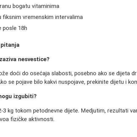
ranu bogatu vitaminima
 fiksnim vremenskim intervalima
e posle 18h
 pitanja
 izaziva nesvestice?
e doći do osećaja slabosti, posebno ako se dijeta drž
ko se pojave bilo kakvi nuspojave, prekinite dijetu i kon
mogu izgubiti?
2-3 kg tokom petodnevne dijete. Medjutim, rezultati var
oa fizičke aktivnosti.