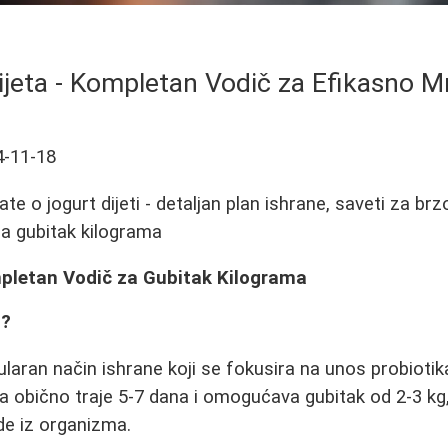
ijeta - Kompletan Vodič za Efikasno Mr
4-11-18
te o jogurt dijeti - detaljan plan ishrane, saveti za brz
za gubitak kilograma
mpletan Vodič za Gubitak Kilograma
a?
ularan način ishrane koji se fokusira na unos probiotika
ta obično traje 5-7 dana i omogućava gubitak od 2-3 k
ode iz organizma.