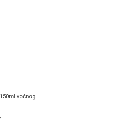
 150ml voćnog
e