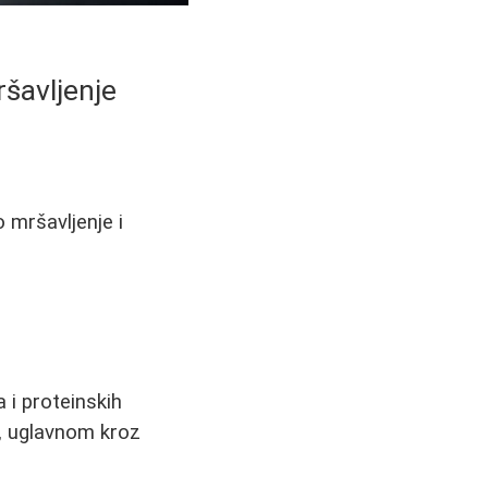
šavljenje
o mršavljenje i
 i proteinskih
g, uglavnom kroz