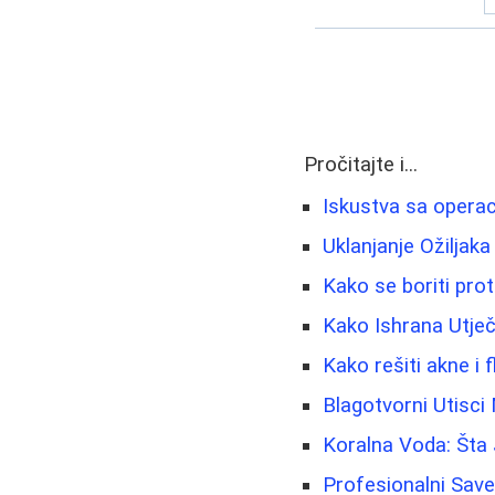
Pročitajte i...
Iskustva sa operac
Uklanjanje Ožiljaka
Kako se boriti prot
Kako Ishrana Utječ
Kako rešiti akne i
Blagotvorni Utisci
Koralna Voda: Šta 
Profesionalni Sav