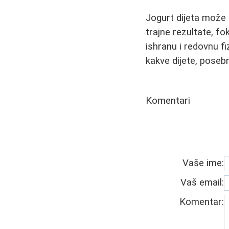
Jogurt dijeta može b
trajne rezultate, f
ishranu i redovnu f
kakve dijete, poseb
Komentari
Vaše ime:
Vaš email:
Komentar: