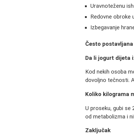
Uravnoteženu ish
Redovne obroke u
Izbegavanje hran
Često postavljana
Da li jogurt dijeta
Kod nekih osoba mož
dovoljno tečnosti. A
Koliko kilograma 
U proseku, gubi se 
od metabolizma i niv
Zaključak