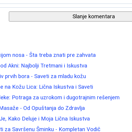
Slanje komentara
ijom nosa - Šta treba znati pre zahvata
 od Akni: Najbolji Tretmani i Iskustva
iv prvih bora - Saveti za mladu kožu
e na Kožu Lica: Lična Iskustva i Saveti
 fleke: Potraga za uzrokom i dugotrajnim rešenjem
 Masaže - Od Opuštanja do Zdravlja
Je, Kako Deluje i Moja Lična Iskustva
eti za Savršenu Šminku - Kompletan Vodič