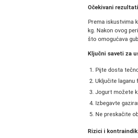
Očekivani rezultat
Prema iskustvima ko
kg. Nakon ovog peri
što omogućava gubi
Ključni saveti za 
Pijte dosta tečno
Uključite laganu 
Jogurt možete ko
Izbegavte gazira
Ne preskačite o
Rizici i kontraindik