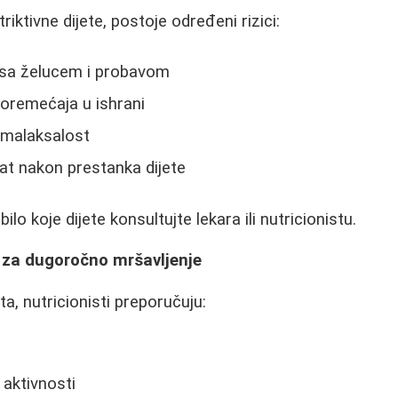
riktivne dijete, postoje određeni rizici:
sa želucem i probavom
poremećaja u ishrani
i malaksalost
at nakon prestanka dijete
lo koje dijete konsultujte lekara ili nutricionistu.
e za dugoročno mršavljenje
a, nutricionisti preporučuju:
a
 aktivnosti