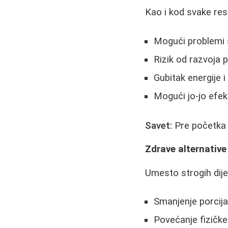
Kao i kod svake rest
Mogući problemi 
Rizik od razvoja 
Gubitak energije 
Mogući jo-jo efek
Savet:
Pre početka bi
Zdrave alternativ
Umesto strogih dijet
Smanjenje porcij
Povećanje fizičke