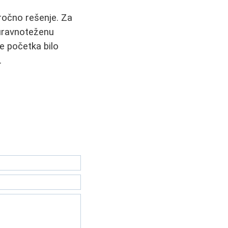
oročno rešenje. Za
 uravnoteženu
e početka bilo
.