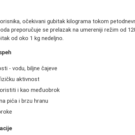
i
risnika, očekivani gubitak kilograma tokom petodnevne
oda preporučuje se prelazak na umereniji režim od 120
tak od oko 1 kg nedeljno.
uspeh
sti - vodu, biljne čajeve
fizičku aktivnost
ristiti i kao međuobrok
na pića i brzu hranu
broke
acije