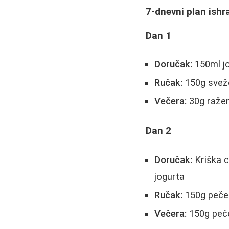
7-dnevni plan ishr
Dan 1
Doručak:
150ml j
Ručak:
150g sveže
Večera:
30g raže
Dan 2
Doručak:
Kriška 
jogurta
Ručak:
150g pečen
Večera:
150g peče