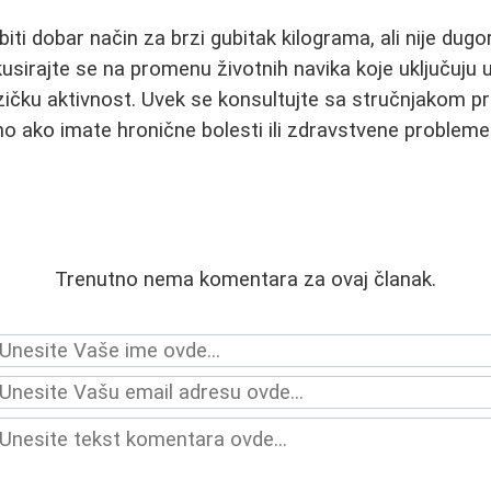
iti dobar način za brzi gubitak kilograma, ali nije dug
okusirajte se na promenu životnih navika koje uključuju
izičku aktivnost. Uvek se konsultujte sa stručnjakom pr
no ako imate hronične bolesti ili zdravstvene probleme
Trenutno nema komentara za ovaj članak.