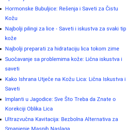
Hormonske Bubuljice: Rešenja i Saveti za Čistu
Kožu
Najbolji pilingi za lice - Saveti i iskustva za svaki tip
kože
Najbolji preparati za hidrataciju lica tokom zime
Suočavanje sa problemima kože: Lična iskustva i
saveti
Kako Ishrana Utječe na Kožu Lica: Lična Iskustva i
Saveti
Implanti u Jagodice: Sve Što Treba da Znate o
Korekciji Oblika Lica
Ultrazvučna Kavitacija: Bezbolna Alternativa za
Smanjenje Masnih Naslaga