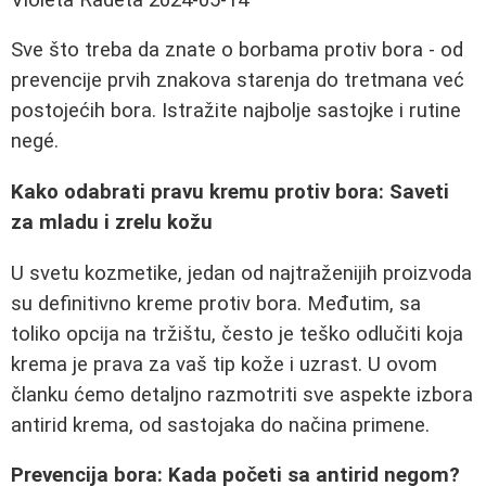
Sve što treba da znate o borbama protiv bora - od
prevencije prvih znakova starenja do tretmana već
postojećih bora. Istražite najbolje sastojke i rutine
negé.
Kako odabrati pravu kremu protiv bora: Saveti
za mladu i zrelu kožu
U svetu kozmetike, jedan od najtraženijih proizvoda
su definitivno kreme protiv bora. Međutim, sa
toliko opcija na tržištu, često je teško odlučiti koja
krema je prava za vaš tip kože i uzrast. U ovom
članku ćemo detaljno razmotriti sve aspekte izbora
antirid krema, od sastojaka do načina primene.
Prevencija bora: Kada početi sa antirid negom?