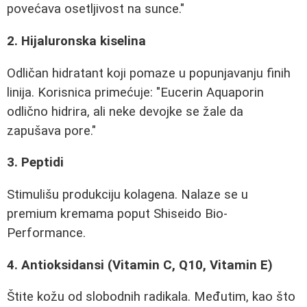
povećava osetljivost na sunce."
2. Hijaluronska kiselina
Odličan hidratant koji pomaze u popunjavanju finih
linija. Korisnica primećuje: "Eucerin Aquaporin
odlično hidrira, ali neke devojke se žale da
zapušava pore."
3. Peptidi
Stimulišu produkciju kolagena. Nalaze se u
premium kremama poput Shiseido Bio-
Performance.
4. Antioksidansi (Vitamin C, Q10, Vitamin E)
Štite kožu od slobodnih radikala. Međutim, kao što