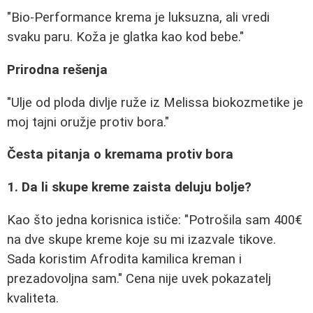
"Bio-Performance krema je luksuzna, ali vredi
svaku paru. Koža je glatka kao kod bebe."
Prirodna rešenja
"Ulje od ploda divlje ruže iz Melissa biokozmetike je
moj tajni oružje protiv bora."
Česta pitanja o kremama protiv bora
1. Da li skupe kreme zaista deluju bolje?
Kao što jedna korisnica ističe: "Potrošila sam 400€
na dve skupe kreme koje su mi izazvale tikove.
Sada koristim Afrodita kamilica kreman i
prezadovoljna sam." Cena nije uvek pokazatelj
kvaliteta.