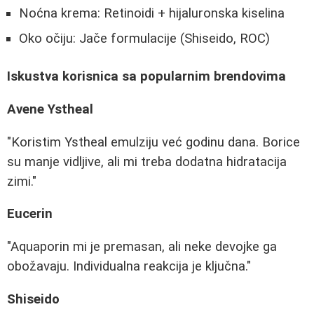
Noćna krema: Retinoidi + hijaluronska kiselina
Oko očiju: Jače formulacije (Shiseido, ROC)
Iskustva korisnica sa popularnim brendovima
Avene Ystheal
"Koristim Ystheal emulziju već godinu dana. Borice
su manje vidljive, ali mi treba dodatna hidratacija
zimi."
Eucerin
"Aquaporin mi je premasan, ali neke devojke ga
obožavaju. Individualna reakcija je ključna."
Shiseido