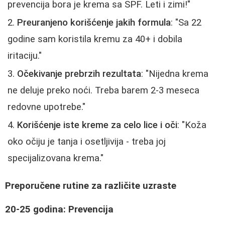
prevencija bora je krema sa SPF. Leti i zimi!"
Preuranjeno korišćenje jakih formula
: "Sa 22
godine sam koristila kremu za 40+ i dobila
iritaciju."
Očekivanje prebrzih rezultata
: "Nijedna krema
ne deluje preko noći. Treba barem 2-3 meseca
redovne upotrebe."
Korišćenje iste kreme za celo lice i oči
: "Koža
oko očiju je tanja i osetljivija - treba joj
specijalizovana krema."
Preporučene rutine za različite uzraste
20-25 godina: Prevencija