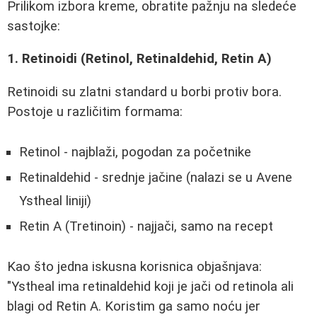
Prilikom izbora kreme, obratite pažnju na sledeće
sastojke:
1. Retinoidi (Retinol, Retinaldehid, Retin A)
Retinoidi su zlatni standard u borbi protiv bora.
Postoje u različitim formama:
Retinol - najblaži, pogodan za početnike
Retinaldehid - srednje jačine (nalazi se u Avene
Ystheal liniji)
Retin A (Tretinoin) - najjači, samo na recept
Kao što jedna iskusna korisnica objašnjava:
"Ystheal ima retinaldehid koji je jači od retinola ali
blagi od Retin A. Koristim ga samo noću jer