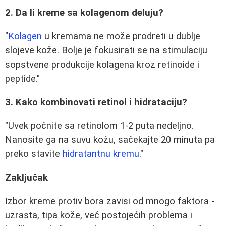
2. Da li kreme sa kolagenom deluju?
"
Kolagen
u kremama ne može prodreti u dublje
slojeve kože. Bolje je fokusirati se na stimulaciju
sopstvene produkcije kolagena kroz retinoide i
peptide."
3. Kako kombinovati retinol i hidrataciju?
"Uvek počnite sa retinolom 1-2 puta nedeljno.
Nanosite ga na suvu kožu, sačekajte 20 minuta pa
preko stavite
hidratantnu kremu
."
Zaključak
Izbor kreme protiv bora zavisi od mnogo faktora -
uzrasta, tipa kože, već postojećih problema i