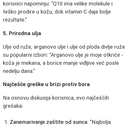
korisnici napominju: "Q10 ima velike molekule i
teško prodire u kožu, dok vitamin C daje bolje
rezultate."
5. Prirodna ulja
Ulje od ruže, arganovo ulje i ulje od ploda divlje ruže
su popularni izbori: "Arganovo ulje je moje otkriće -
koža je mekana, a borice manje vidljive već posle
nedelju dana."
Najčešće greške u brizi protiv bora
Na osnovu diskusija korisnica, evo najčešćih
grešaka:
Zanemarivanje zaštite od sunca
: "Najbolja