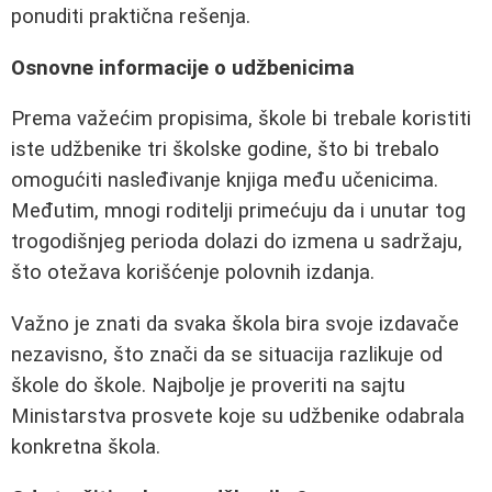
ponuditi praktična rešenja.
Osnovne informacije o udžbenicima
Prema važećim propisima, škole bi trebale koristiti
iste udžbenike tri školske godine, što bi trebalo
omogućiti nasleđivanje knjiga među učenicima.
Međutim, mnogi roditelji primećuju da i unutar tog
trogodišnjeg perioda dolazi do izmena u sadržaju,
što otežava korišćenje polovnih izdanja.
Važno je znati da svaka škola bira svoje izdavače
nezavisno, što znači da se situacija razlikuje od
škole do škole. Najbolje je proveriti na sajtu
Ministarstva prosvete koje su udžbenike odabrala
konkretna škola.