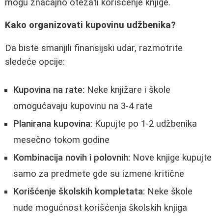
mogu značajno otežati korišćenje knjige.
Kako organizovati kupovinu udžbenika?
Da biste smanjili finansijski udar, razmotrite
sledeće opcije:
Kupovina na rate:
Neke knjižare i škole
omogućavaju kupovinu na 3-4 rate
Planirana kupovina:
Kupujte po 1-2 udžbenika
mesečno tokom godine
Kombinacija novih i polovnih:
Nove knjige kupujte
samo za predmete gde su izmene kritične
Korišćenje školskih kompletata:
Neke škole
nude mogućnost korišćenja školskih knjiga