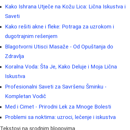
Kako Ishrana Utječe na Kožu Lica: Lična Iskustva i
Saveti
Kako rešiti akne i fleke: Potraga za uzrokom i
dugotrajnim rešenjem
Blagotvorni Utisci Masaže - Od Opuštanja do
Zdravlja
Koralna Voda: Šta Je, Kako Deluje i Moja Lična
Iskustva
Profesionalni Saveti za Savršenu Šminku -
Kompletan Vodič
Med i Cimet - Prirodni Lek za Mnoge Bolesti
Problemi sa noktima: uzroci, lečenje i iskustva
Tekstovi na srodnim blogovima