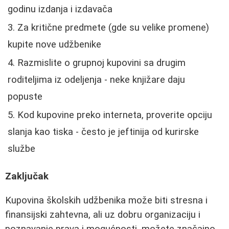
godinu izdanja i izdavača
Za kritične predmete (gde su velike promene)
kupite nove udžbenike
Razmislite o grupnoj kupovini sa drugim
roditeljima iz odeljenja - neke knjižare daju
popuste
Kod kupovine preko interneta, proverite opciju
slanja kao tiska - često je jeftinija od kurirske
službe
Zaključak
Kupovina školskih udžbenika može biti stresna i
finansijski zahtevna, ali uz dobru organizaciju i
poznavanje prava i mogućnosti, možete značajno