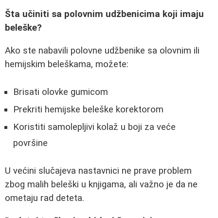
Šta učiniti sa polovnim udžbenicima koji imaju
beleške?
Ako ste nabavili polovne udžbenike sa olovnim ili
hemijskim beleškama, možete:
Brisati olovke gumicom
Prekriti hemijske beleške korektorom
Koristiti samolepljivi kolaž u boji za veće
površine
U većini slučajeva nastavnici ne prave problem
zbog malih beleški u knjigama, ali važno je da ne
ometaju rad deteta.