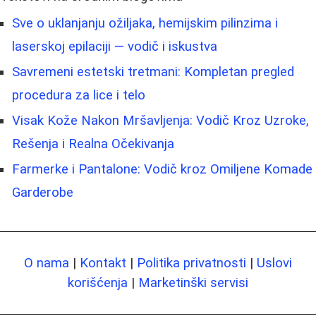
Sve o uklanjanju ožiljaka, hemijskim pilinzima i
laserskoj epilaciji — vodič i iskustva
Savremeni estetski tretmani: Kompletan pregled
procedura za lice i telo
Visak Kože Nakon Mršavljenja: Vodič Kroz Uzroke,
Rešenja i Realna Očekivanja
Farmerke i Pantalone: Vodič kroz Omiljene Komade
Garderobe
O nama
|
Kontakt
|
Politika privatnosti
|
Uslovi
korišćenja
|
Marketinški servisi