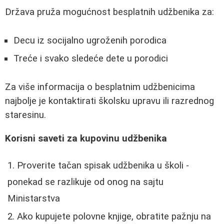
Država pruža mogućnost besplatnih udžbenika za:
Decu iz socijalno ugroženih porodica
Treće i svako sledeće dete u porodici
Za više informacija o besplatnim udžbenicima
najbolje je kontaktirati školsku upravu ili razrednog
staresinu.
Korisni saveti za kupovinu udžbenika
Proverite tačan spisak udžbenika u školi -
ponekad se razlikuje od onog na sajtu
Ministarstva
Ako kupujete polovne knjige, obratite pažnju na