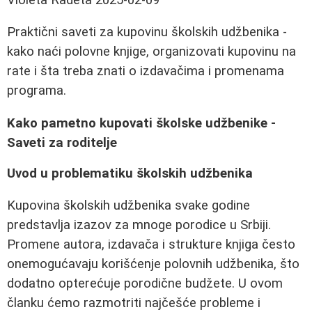
Praktični saveti za kupovinu školskih udžbenika -
kako naći polovne knjige, organizovati kupovinu na
rate i šta treba znati o izdavačima i promenama
programa.
Kako pametno kupovati školske udžbenike -
Saveti za roditelje
Uvod u problematiku školskih udžbenika
Kupovina školskih udžbenika svake godine
predstavlja izazov za mnoge porodice u Srbiji.
Promene autora, izdavača i strukture knjiga često
onemogućavaju korišćenje polovnih udžbenika, što
dodatno opterećuje porodične budžete. U ovom
članku ćemo razmotriti najčešće probleme i