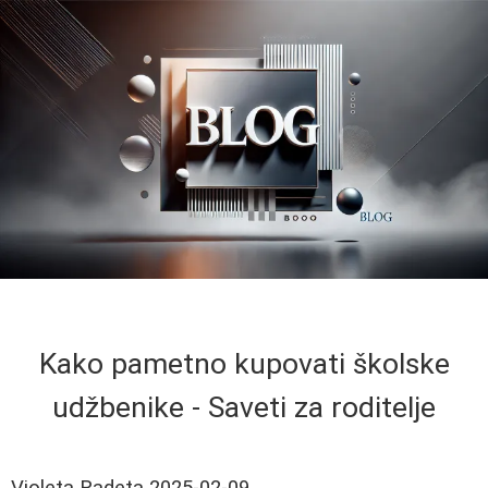
Kako pametno kupovati školske
udžbenike - Saveti za roditelje
Violeta Radeta
2025-02-09