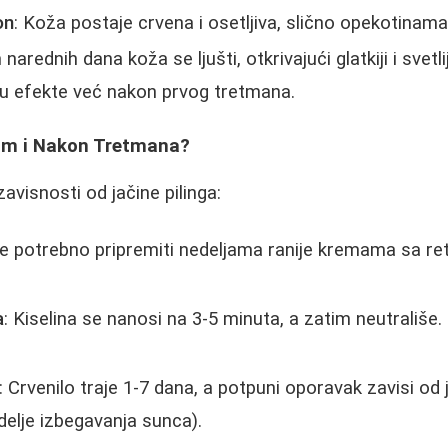
on
: Koža postaje crvena i osetljiva, slično opekotinam
narednih dana koža se ljušti, otkrivajući glatkiji i svetli
ju efekte već nakon prvog tretmana.
om i Nakon Tretmana?
avisnosti od jačine pilinga:
je potrebno pripremiti nedeljama ranije kremama sa reti
a
: Kiselina se nanosi na 3-5 minuta, a zatim neutrališe.
: Crvenilo traje 1-7 dana, a potpuni oporavak zavisi od j
delje izbegavanja sunca).