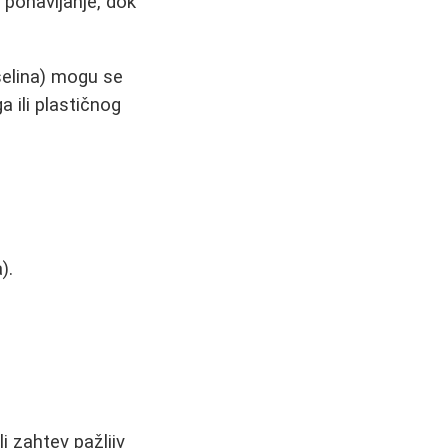
 ponavljanje, dok
iselina) mogu se
a ili plastičnog
).
i zahtev pažljiv