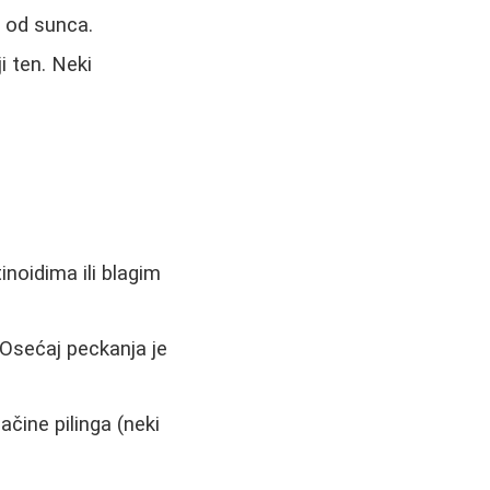
a od sunca.
ji ten. Neki
noidima ili blagim
 Osećaj peckanja je
ačine pilinga (neki