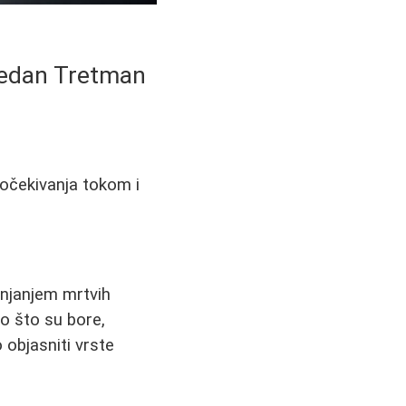
zbedan Tretman
 očekivanja tokom i
anjanjem mrtvih
ao što su bore,
 objasniti vrste