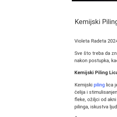
Kemijski Pili
Violeta Radeta
202
Sve što treba da zn
nakon postupka, kao
Kemijski Piling Lic
Kemijski
piling
lica 
ćelija i stimulisan
fleke, ožiljci od ak
pilinga, iskustva lju