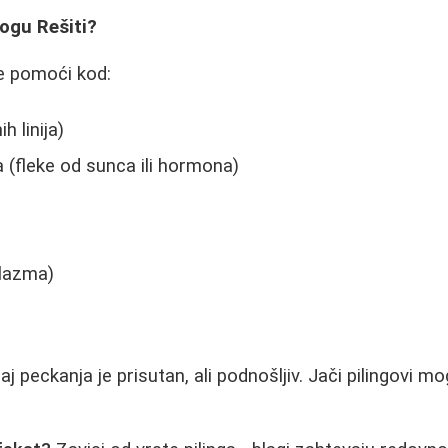
ogu Rešiti?
e pomoći kod:
h linija)
 (fleke od sunca ili hormona)
lazma)
j peckanja je prisutan, ali podnošljiv. Jači pilingovi mo