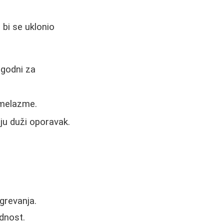
 bi se uklonio
pogodni za
i melazme.
ju duži oporavak.
agrevanja.
dnost.