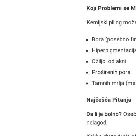
Koji Problemi se M
Kemijski piling mož
Bora (posebno fini
Hiperpigmentacija
Ožiljci od akni
Proširenih pora
Tamnih mrlja (me
Najčešća Pitanja
Da li je bolno?
Oseća
nelagod.