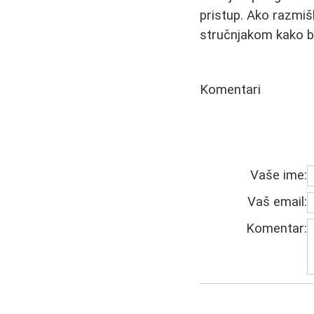
pristup. Ako razmi
stručnjakom kako bi
Komentari
Vaše ime:
Vaš email:
Komentar: