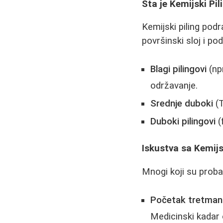
Šta je Kemijski Pil
Kemijski piling podr
površinski sloj i po
Blagi pilingovi
(npr
održavanje.
Srednje duboki
(T
Duboki pilingovi
(
Iskustva sa Kemij
Mnogi koji su probal
Početak tretman
Medicinski kadar 