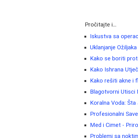
Pročitajte i...
Iskustva sa operac
Uklanjanje Ožiljaka
Kako se boriti prot
Kako Ishrana Utječ
Kako rešiti akne i
Blagotvorni Utisci
Koralna Voda: Šta 
Profesionalni Sav
Med i Cimet - Prir
Problemi sa noktima