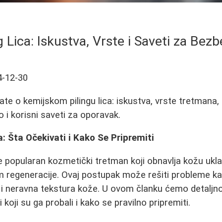
ng Lica: Iskustva, Vrste i Saveti za Be
4-12-30
ate o kemijskom pilingu lica: iskustva, vrste tretmana,
 i korisni saveti za oporavak.
a: Šta Očekivati i Kako Se Pripremiti
je popularan kozmetički tretman koji obnavlja kožu ukl
jem regeneracije. Ovaj postupak može rešiti probleme k
ni i neravna tekstura kože. U ovom članku ćemo detaljno
di koji su ga probali i kako se pravilno pripremiti.