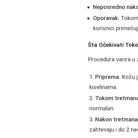
Neposredno nak
Oporavak
: Tokom 
korisnici primeću
Šta Očekivati Tok
Procedura varira u z
Priprema
: Kožu 
kiselinama.
Tokom tretman
normalan.
Nakon tretmana
zahtevaju i do 2 ne