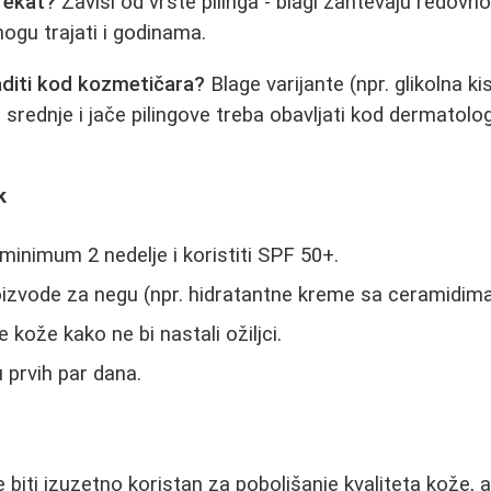
fekat?
Zavisi od vrste pilinga - blagi zahtevaju redovno
mogu trajati i godinama.
aditi kod kozmetičara?
Blage varijante (npr. glikolna k
li srednje i jače pilingove treba obavljati kod dermatolog
k
minimum 2 nedelje i koristiti SPF 50+.
roizvode za negu (npr. hidratantne kreme sa ceramidima
e kože kako ne bi nastali ožiljci.
 prvih par dana.
 biti izuzetno koristan za poboljšanje kvaliteta kože, al