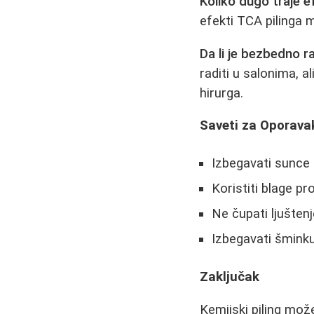
Koliko dugo traje e
efekti TCA pilinga 
Da li je bezbedno r
raditi u salonima, a
hirurga.
Saveti za Oporava
Izbegavati sunce 
Koristiti blage p
Ne čupati ljuštenj
Izbegavati šminku
Zaključak
Kemijski piling može