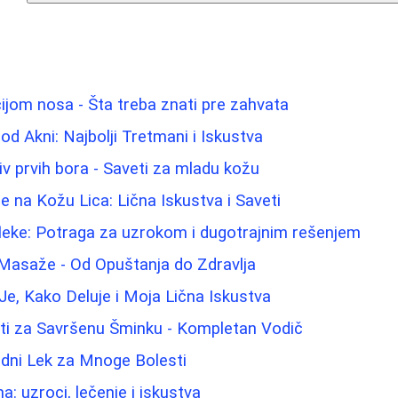
ijom nosa - Šta treba znati pre zahvata
 od Akni: Najbolji Tretmani i Iskustva
iv prvih bora - Saveti za mladu kožu
e na Kožu Lica: Lična Iskustva i Saveti
 fleke: Potraga za uzrokom i dugotrajnim rešenjem
 Masaže - Od Opuštanja do Zdravlja
Je, Kako Deluje i Moja Lična Iskustva
eti za Savršenu Šminku - Kompletan Vodič
odni Lek za Mnoge Bolesti
: uzroci, lečenje i iskustva