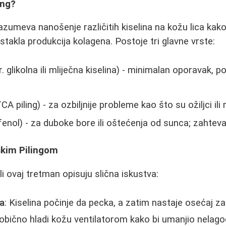
ing?
azumeva nanošenje različitih kiselina na kožu lica kako
dstakla produkcija kolagena. Postoje tri glavne vrste:
. glikolna ili mliječna kiselina) - minimalan oporavak, 
CA piling) - za ozbiljnije probleme kao što su ožiljci il
fenol) - za duboke bore ili oštećenja od sunca; zahteva
skim Pilingom
i ovaj tretman opisuju slična iskustva:
a
: Kiselina počinje da pecka, a zatim nastaje osećaj z
obično hladi kožu ventilatorom kako bi umanjio nelago