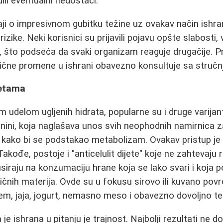
ili eventualni nedostaci.
aji o impresivnom gubitku težine uz ovakav način ishr
 rizike. Neki korisnici su prijavili pojavu opšte slabosti,
, što podseća da svaki organizam reaguje drugačije. P
tične promene u ishrani obavezno konsultuje sa struč
jetama
m udelom ugljenih hidrata, popularne su i druge varijant
ini, koja naglašava unos svih neophodnih namirnica za z
ako bi se podstakao metabolizam. Ovakav pristup je če
Takođe, postoje i "anticelulit dijete" koje ne zahtevaju
kusiraju na konzumaciju hrane koja se lako svari i koj
ičnih materija. Ovde su u fokusu sirovo ili kuvano povr
ljem, jaja, jogurt, nemasno meso i obavezno dovoljno te
je ishrana u pitanju je trajnost. Najbolji rezultati ne d