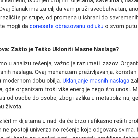
ti kamenit, ispunjen brojnim dijetama, savetima i, naža
vaj članak ima za cilj da vam pruži sveobuhvatan, an
 različite pristupe, od promena u ishrani do savremeni
ste mogli da
donesete obrazovanu odluku
o svom putu k
va: Zašto je Teško Ukloniti Masne Naslage?
o u analizu rešenja, važno je razumeti izazov. Organi
asnih naslaga. Ovaj mehanizam preživljavanja, koristan
e u modernom dobu obilja.
Uklanjanje masnih naslaga
zah
a, gde organizam troši više energije nego što unosi. 
rati od osobe do osobe, zbog razlika u metabolizmu, g
nu života.
ličitim dijetama u nadi da će brzo i efikasno rešiti p
da ne postoji univerzalno rešenje koje odgovara svima.