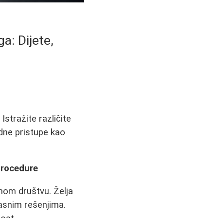
a: Dijete,
stražite različite
odne pristupe kao
Procedure
nom društvu. Želja
kasnim rešenjima.