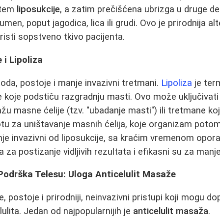
utem
liposukcije
, a zatim prečišćena ubrizga u druge de
men, poput jagodica, lica ili grudi. Ovo je prirodnija a
risti sopstveno tkivo pacijenta.
i Lipoliza
oda, postoje i manje invazivni tretmani.
Lipoliza
je ter
 koje podstiču razgradnju masti. Ovo može uključivati i
žu masne ćelije (tzv. "ubadanje masti") ili tretmane ko
oplotu za uništavanje masnih ćelija, koje organizam poto
je invazivni od liposukcije, sa kraćim vremenom opora
a za postizanje vidljivih rezultata i efikasni su za man
i Podrška Telesu: Uloga Anticelulit Masaže
, postoje i prirodniji, neinvazivni pristupi koji mogu dop
ulita. Jedan od najpopularnijih je
anticelulit masaža
.