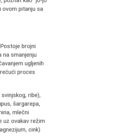
e, poznat kao "jo-jo
ti ovom pitanju sa
 Postoje brojni
va na smanjenju
ičavanjem ugljenih
krećući proces
vinjskog, ribe),
kupus, šargarepa,
nina, mlečni
 je uz ovakav režim
agnezijum, cink)