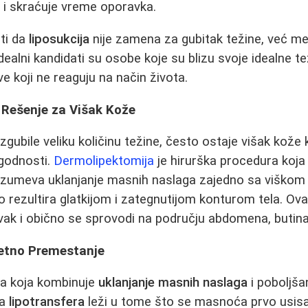
 i skraćuje vreme oporavka.
ti da
liposukcija
nije zamena za gubitak težine, već m
Idealni kandidati su osobe koje su blizu svoje idealne tež
e koji ne reaguju na način života.
 Rešenje za Višak Kože
zgubile veliku količinu težine, često ostaje višak kož
agodnosti.
Dermolipektomija
je hirurška procedura koja
zumeva uklanjanje masnih naslaga zajedno sa viškom 
to rezultira glatkijom i zategnutijom konturom tela. O
ak i obično se sprovodi na području abdomena, butina 
etno Premestanje
ra koja kombinuje
uklanjanje masnih naslaga
i poboljša
na
lipotransfera
leži u tome što se masnoća prvo usisa 