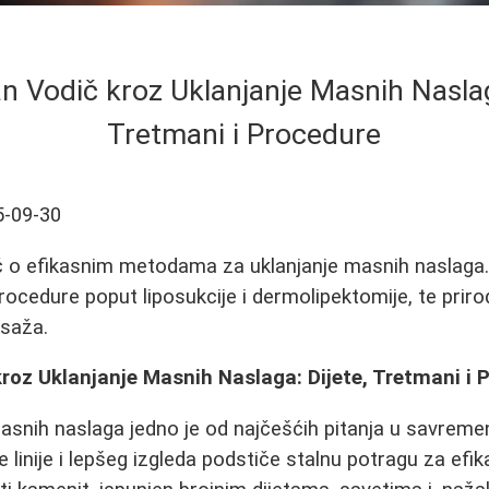
 Vodič kroz Uklanjanje Masnih Naslag
Tretmani i Procedure
5-09-30
o efikasnim metodama za uklanjanje masnih naslaga. I
rocedure poput liposukcije i dermolipektomije, te prir
asaža.
roz Uklanjanje Masnih Naslaga: Dijete, Tretmani i 
masnih naslaga jedno je od najčešćih pitanja u savreme
 linije i lepšeg izgleda podstiče stalnu potragu za efi