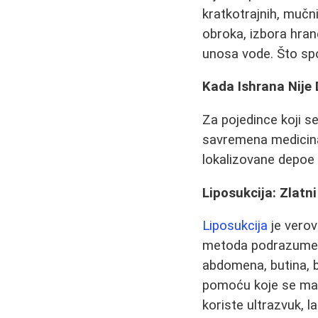
kratkotrajnih, mučn
obroka, izbora hran
unosa vode. Što spo
Kada Ishrana Nije
Za pojedince koji s
savremena medicina
lokalizovane depoe 
Liposukcija: Zlatn
Liposukcija
je verov
metoda podrazumeva 
abdomena, butina, b
pomoću koje se mas
koriste ultrazvuk, 