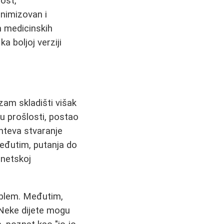
lost,
onimizovan i
h medicinskih
a boljoj verziji
zam skladišti višak
 u prošlosti, postao
teva stvaranje
Međutim, putanja do
enetskoj
roblem. Međutim,
 Neke dijete mogu