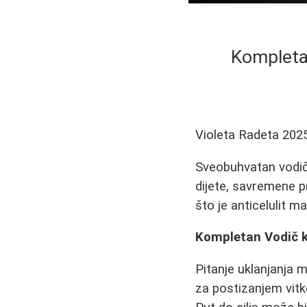
Kompletan
Violeta Radeta
202
Sveobuhvatan vodič 
dijete, savremene p
što je anticelulit m
Kompletan Vodič k
Pitanje uklanjanja 
za postizanjem vitke