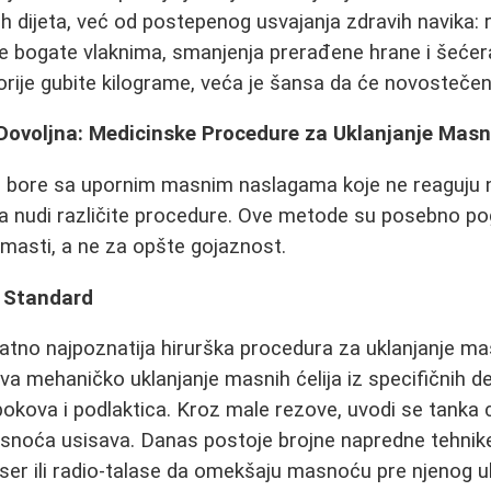
ih dijeta, već od postepenog usvajanja zdravih navika: 
e bogate vlaknima, smanjenja prerađene hrane i šećer
rije gubite kilograme, veća je šansa da će novostečena
 Dovoljna: Medicinske Procedure za Uklanjanje Mas
e bore sa upornim masnim naslagama koje ne reaguju na
 nudi različite procedure. Ove metode su posebno p
masti, a ne za opšte gojaznost.
i Standard
atno najpoznatija hirurška procedura za uklanjanje ma
mehaničko uklanjanje masnih ćelija iz specifičnih de
okova i podlaktica. Kroz male rezove, uvodi se tanka c
noća usisava. Danas postoje brojne napredne tehnike 
laser ili radio-talase da omekšaju masnoću pre njenog u