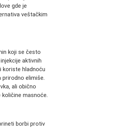
love gde je
lternativa veštačkim
min koji se često
njekcije aktivnih
ji koriste hladnoću
m prirodno elimiše.
vka, ali obično
je količine masnoće.
rineti borbi protiv