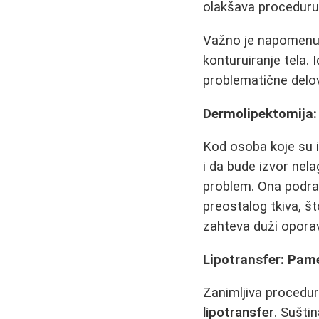
olakšava proceduru
Važno je napomenu
konturuiranje tela. 
problematične delov
Dermolipektomija:
Kod osoba koje su i
i da bude izvor nel
problem. Ona podra
preostalog tkiva, š
zahteva duži oporav
Lipotransfer: Pam
Zanimljiva procedu
lipotransfer
. Sušti