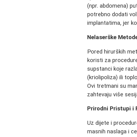
(npr. abdomena) p
potrebno dodati volu
implantatima, jer ko
Nelaserške Metode 
Pored hirurških met
koristi za procedure
supstanci koje razla
(kriolipoliza) ili t
Ovi tretmani su man
zahtevaju više sesij
Prirodni Pristupi 
Uz dijete i procedure
masnih naslaga i cel