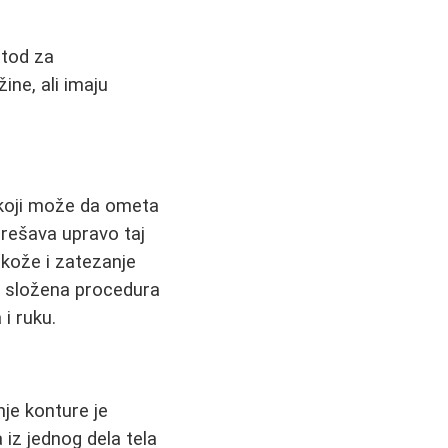
etod za
ine, ali imaju
e koji može da ometa
 rešava upravo taj
kože i zatezanje
va složena procedura
i ruku.
nje konture je
iz jednog dela tela