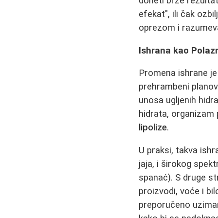
doneti brze rezultat
efekat", ili čak ozb
oprezom i razumev
Ishrana kao Polaz
Promena ishrane je p
prehrambeni planovi
unosa ugljenih hidr
hidrata, organizam 
lipolize
.
U praksi, takva ish
jaja, i širokog spek
spanać). S druge str
proizvodi, voće i bi
preporučeno uzimanj