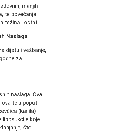
redovnih, manjih
a, te povećanja
 težina i ostati.
nih Naslaga
 dijetu i vežbanje,
ogodne za
snih naslaga. Ova
lova tela poput
evčica (kanila)
liposukcije koje
klanjanja, što