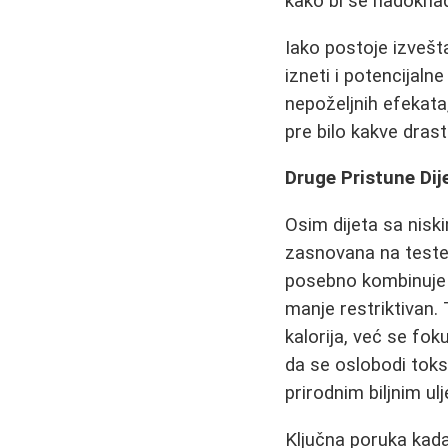
kako bi se nadoknad
Iako postoje izvešt
izneti i potencijalne
nepoželjnih efekata
pre bilo kakve dras
Druge Pristune Di
Osim dijeta sa niski
zasnovana na testen
posebno kombinuje k
manje restriktivan. 
kalorija, već se fo
da se oslobodi toks
prirodnim biljnim u
Ključna poruka kada 