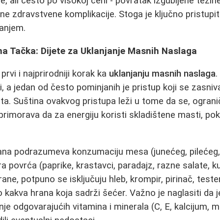
e, ali često po visokoj ceni - povratak izgubljene težin
iljne zdravstvene komplikacije. Stoga je ključno pristupi
anjem.
na Tačka: Dijete za Uklanjanje Masnih Naslaga
rvi i najprirodniji korak ka
uklanjanju masnih naslaga
.
, a jedan od često pominjanih je pristup koji se zasni
ata. Suština ovakvog pristupa leži u tome da se, ogran
primorava da za energiju koristi skladištene masti, po
rana podrazumeva konzumaciju mesa (junećeg, pilećeg, s
tra povrća (paprike, krastavci, paradajz, razne salate, 
ane, potpuno se isključuju hleb, krompir, pirinač, teste
lo kakva hrana koja sadrži šećer. Važno je naglasiti da
e odgovarajućih vitamina i minerala (C, E, kalcijum, m