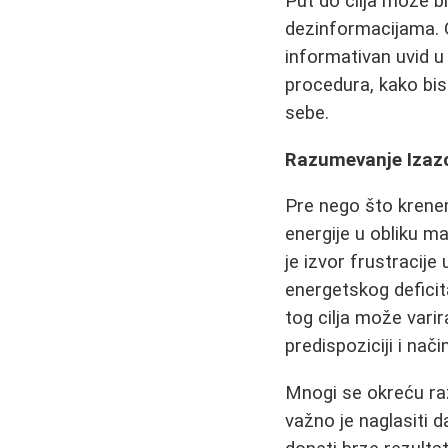
Put do cilja može bi
dezinformacijama. O
informativan uvid u
procedura, kako bi
sebe.
Razumevanje Izazo
Pre nego što krenem
energije u obliku m
je izvor frustracij
energetskog deficit
tog cilja može vari
predispoziciji i nači
Mnogi se okreću raz
važno je naglasiti 