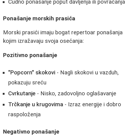
Čudno ponašanje poput davljenja ili povraćanja
Ponašanje morskih prasića
Morski prasići imaju bogat repertoar ponašanja
kojim izražavaju svoja osećanja:
Pozitivno ponašanje
"Popcorn" skokovi
- Nagli skokovi u vazduh,
pokazuju sreću
Cvrkutanje
- Nisko, zadovoljno oglašavanje
Trčkanje u krugovima
- Izraz energije i dobro
raspoloženja
Negativno ponašanje