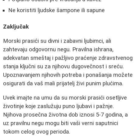
Ne koristiti ljudske šampone ili sapune
Zaključak
Morski prasići su divni i zabavni ljubimci, ali
zahtevaju odgovornu negu. Pravilna ishrana,
adekvatan smeštaj i pažljivo praćenje zdravstvenog
stanja ključni su za njihovu dugovečnost i sreću.
Upoznavanjem njihovih potreba i ponašanja možete
osigurati da vaš mali prijatelj živi punim plućima.
Uvek imajte na umu da su morski prasići osetljive
životinje koje zaslužuju puno ljubavi i pažnje.
Njihova prosečna životna dob iznosi 5-7 godina, a
uz pravilnu negu mogu biti vaši verni saputnici
tokom celog ovog perioda.