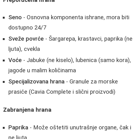
Seno
- Osnovna komponenta ishrane, mora biti
dostupno 24/7
Sveže povrće
- Šargarepa, krastavci, paprika (ne
ljuta), cvekla
Voće
- Jabuke (ne kiselo), lubenica (samo kora),
jagode u malim količinama
Specijalizovana hrana
- Granule za morske
prasiće (Cavia Complete i slični proizvodi)
Zabranjena hrana
Paprika
- Može oštetiti unutrašnje organe, čak i
ne ljuta