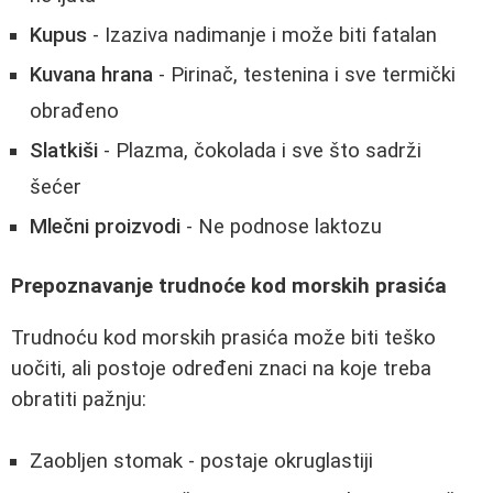
Kupus
- Izaziva nadimanje i može biti fatalan
Kuvana hrana
- Pirinač, testenina i sve termički
obrađeno
Slatkiši
- Plazma, čokolada i sve što sadrži
šećer
Mlečni proizvodi
- Ne podnose laktozu
Prepoznavanje trudnoće kod morskih prasića
Trudnoću kod morskih prasića može biti teško
uočiti, ali postoje određeni znaci na koje treba
obratiti pažnju:
Zaobljen stomak - postaje okruglastiji