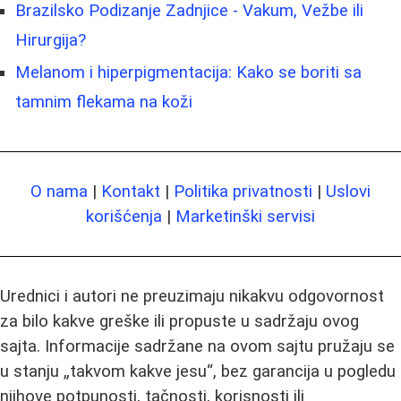
Brazilsko Podizanje Zadnjice - Vakum, Vežbe ili
Hirurgija?
Melanom i hiperpigmentacija: Kako se boriti sa
tamnim flekama na koži
O nama
|
Kontakt
|
Politika privatnosti
|
Uslovi
korišćenja
|
Marketinški servisi
Urednici i autori ne preuzimaju nikakvu odgovornost
za bilo kakve greške ili propuste u sadržaju ovog
sajta. Informacije sadržane na ovom sajtu pružaju se
u stanju „takvom kakve jesu“, bez garancija u pogledu
njihove potpunosti, tačnosti, korisnosti ili