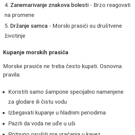
Zanemarivanje znakova bolesti
- Brzo reagovati
na promene
Držanje samca
- Morski prasići su društvene
životinje
Kupanje morskih prasića
Morske prasiće ne treba često kupati. Osnovna
pravila:
Koristiti samo šampone specijalno namenjene
za glodare ili čistu vodu
Izbegavati kupanje u hladnim periodima
Paziti da voda ne uđe u uši
Potpuno osušiti pre vraćanja u kavez