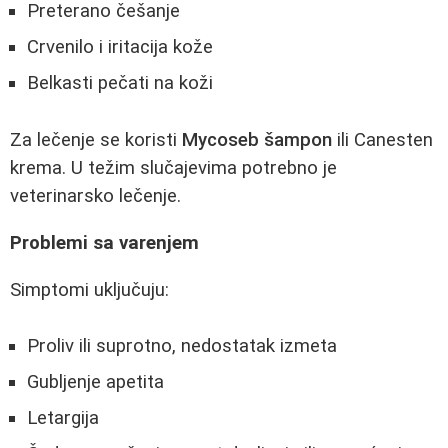
Preterano češanje
Crvenilo i iritacija kože
Belkasti pečati na koži
Za lečenje se koristi
Mycoseb šampon
ili Canesten
krema. U težim slučajevima potrebno je
veterinarsko lečenje.
Problemi sa varenjem
Simptomi uključuju:
Proliv ili suprotno, nedostatak izmeta
Gubljenje apetita
Letargija