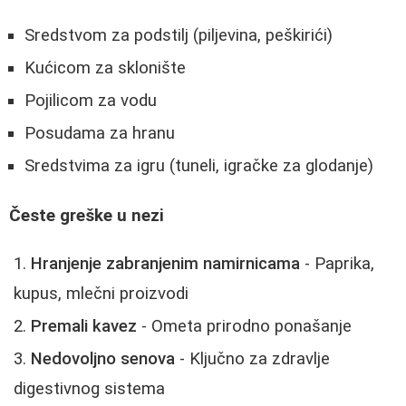
Sredstvom za podstilj (piljevina, peškirići)
Kućicom za sklonište
Pojilicom za vodu
Posudama za hranu
Sredstvima za igru (tuneli, igračke za glodanje)
Česte greške u nezi
Hranjenje zabranjenim namirnicama
- Paprika,
kupus, mlečni proizvodi
Premali kavez
- Ometa prirodno ponašanje
Nedovoljno senova
- Ključno za zdravlje
digestivnog sistema