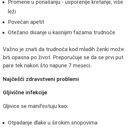
Promene u ponašanju - usporenije kretanje, više
leži
Povećan apetit
Otežano disanje u kasnijim fazama trudnoće
Važno je znati da trudnoća kod mladih ženki može
biti opasna po život. Preporučuje se da se prvi put
pare tek nakon što napune 7 meseci.
Najčešći zdravstveni problemi
Gljivične infekcije
Gljivice se manifestuju kao:
Otpadanje dlake u širokim snopovima