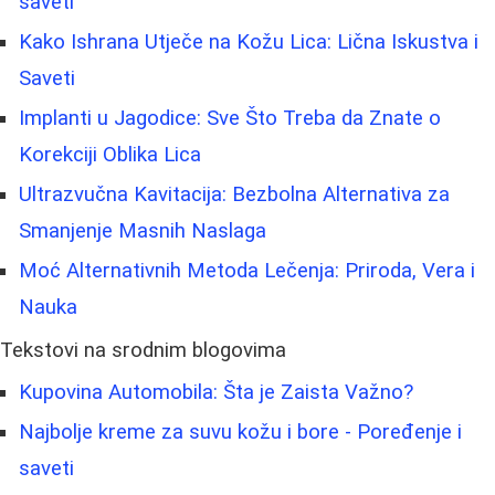
saveti
Kako Ishrana Utječe na Kožu Lica: Lična Iskustva i
Saveti
Implanti u Jagodice: Sve Što Treba da Znate o
Korekciji Oblika Lica
Ultrazvučna Kavitacija: Bezbolna Alternativa za
Smanjenje Masnih Naslaga
Moć Alternativnih Metoda Lečenja: Priroda, Vera i
Nauka
Tekstovi na srodnim blogovima
Kupovina Automobila: Šta je Zaista Važno?
Najbolje kreme za suvu kožu i bore - Poređenje i
saveti