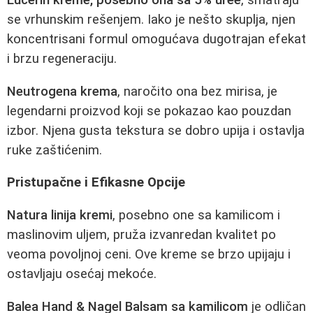
Eucerin kreme, posebno ona sa 5% uree
, smatraju
se vrhunskim rešenjem. Iako je nešto skuplja, njen
koncentrisani formul omogućava dugotrajan efekat
i brzu regeneraciju.
Neutrogena krema
, naročito ona bez mirisa, je
legendarni proizvod koji se pokazao kao pouzdan
izbor. Njena gusta tekstura se dobro upija i ostavlja
ruke zaštićenim.
Pristupačne i Efikasne Opcije
Natura linija kremi
, posebno one sa kamilicom i
maslinovim uljem, pruža izvanredan kvalitet po
veoma povoljnoj ceni. Ove kreme se brzo upijaju i
ostavljaju osećaj mekoće.
Balea Hand & Nagel Balsam sa kamilicom
je odličan