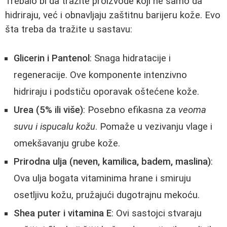
Trebalo bi da tražite proizvode koji ne samo da
hidriraju, već i obnavljaju zaštitnu barijeru kože. Evo
šta treba da tražite u sastavu:
Glicerin i Pantenol
: Snaga hidratacije i
regeneracije. Ove komponente intenzivno
hidriraju i podstiču oporavak oštećene kože.
Urea (5% ili više)
: Posebno efikasna za
veoma
suvu i ispucalu kožu
. Pomaže u vezivanju vlage i
omekšavanju grube kože.
Prirodna ulja (neven, kamilica, badem, maslina)
:
Ova ulja bogata vitaminima hrane i smiruju
osetljivu kožu, pružajući dugotrajnu mekoću.
Shea puter i vitamina E
: Ovi sastojci stvaraju