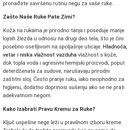
pronađete savršenu rutinu negu za vaše ruke.
Zašto Naše Ruke Pate Zimi?
Koža na rukama je prirodno tanja i poseduje manje
lojnih žlezda u odnosu na drugi deo tela, što je čini
posebno osetljivom na spoljašnje uticaje.
Hladnoća,
vetar i niska vlažnost vazduha
vlažnost s kože,
dok topla voda i agresivni hemijski proizvodi, poput
deterdženata za sudove, narušavaju prirodni
zaštitni sloj. Često pranje ruku, iako neophodno za
higijenu, dodatno doprinosi sušenju ako se ne prati
adekvatnom negom.
Kako Izabrati Pravu Kremu za Ruke?
Ključ uspešne nege leži u pravilnom izboru kreme.