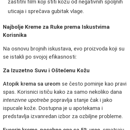
zaštitni film koji štiti kožu od negativnih spoljnih
uticaja i sprečava gubitak vlage.
Najbolje Kreme za Ruke prema Iskustvima
Korisnika
Na osnovu brojnih iskustava, evo proizvoda koji su
se istakli po svojoj efikasnosti:
Za Izuzetno Suvu i Oštećenu Kožu
Atopik krema sa ureom
se često pominje kao pravi
spas. Korisnici ističu kako za samo nekoliko dana
intenzivne upotrebe
popravlja stanje čak i jako
ispucale kože. Dostupna je u apotekama i
predstavlja izvanredan izbor za ozbiljne probleme.