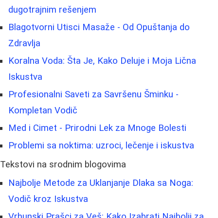
dugotrajnim rešenjem
Blagotvorni Utisci Masaže - Od Opuštanja do
Zdravlja
Koralna Voda: Šta Je, Kako Deluje i Moja Lična
Iskustva
Profesionalni Saveti za Savršenu Šminku -
Kompletan Vodič
Med i Cimet - Prirodni Lek za Mnoge Bolesti
Problemi sa noktima: uzroci, lečenje i iskustva
Tekstovi na srodnim blogovima
Najbolje Metode za Uklanjanje Dlaka sa Noga:
Vodič kroz Iskustva
Vrhunski Prašci za Veš: Kako Izabrati Najbolji za