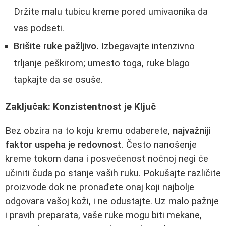
Držite malu tubicu kreme pored umivaonika da
vas podseti.
Brišite ruke pažljivo.
Izbegavajte intenzivno
trljanje peškirom; umesto toga, ruke blago
tapkajte da se osuše.
Zaključak: Konzistentnost je Ključ
Bez obzira na to koju kremu odaberete,
najvažniji
faktor uspeha je redovnost
. Često nanošenje
kreme tokom dana i posvećenost noćnoj negi će
učiniti čuda po stanje vaših ruku. Pokušajte različite
proizvode dok ne pronađete onaj koji najbolje
odgovara vašoj koži, i ne odustajte. Uz malo pažnje
i pravih preparata, vaše ruke mogu biti mekane,