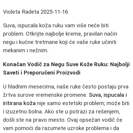
Violeta Radeta
2025-11-16
Suva, ispucala koža ruku vam više neće biti
problem. Otkrijte najbolje kreme, pravilan način
negu i kućne tretmane koji će vaše ruke učiniti
mekanim i nežnim.
Konačan Vodič za Negu Suve Kože Ruku: Najbolji
Saveti i Preporučeni Proizvodi
U hladnim mesecima, naše ruke često postaju prva
žrtva surove vremenske promene.
Suva, ispucala i
iritirana koža
nije samo estetski problem; može biti
i izuzetno bolna. Ako ste u potrazi za rešenjem,
došli ste na pravo mesto. Ovaj opsežan vodič će
vam pomoći da razumete uzroke problema i da