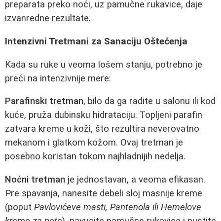
preparata preko noći, uz pamučne rukavice, daje
izvanredne rezultate.
Intenzivni Tretmani za Sanaciju Oštećenja
Kada su ruke u veoma lošem stanju, potrebno je
preći na intenzivnije mere:
Parafinski tretman
, bilo da ga radite u salonu ili kod
kuće, pruža dubinsku hidrataciju. Topljeni parafin
zatvara kreme u koži, što rezultira neverovatno
mekanom i glatkom kožom. Ovaj tretman je
posebno koristan tokom najhladnijih nedelja.
Noćni tretman
je jednostavan, a veoma efikasan.
Pre spavanja, nanesite debeli sloj masnije kreme
(poput
Pavlovićeve masti, Pantenola ili Hemelove
kreme za pete
), navucite pamučne rukavice i pustite