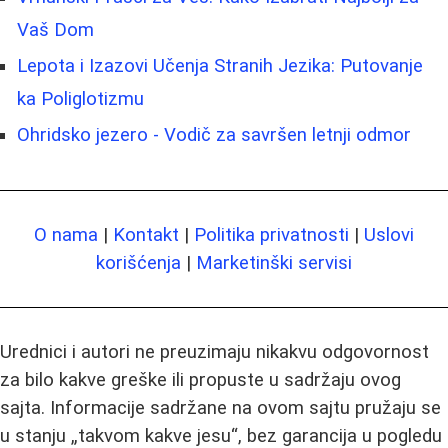
Vaš Dom
Lepota i Izazovi Učenja Stranih Jezika: Putovanje
ka Poliglotizmu
Ohridsko jezero - Vodič za savršen letnji odmor
O nama
|
Kontakt
|
Politika privatnosti
|
Uslovi
korišćenja
|
Marketinški servisi
Urednici i autori ne preuzimaju nikakvu odgovornost
za bilo kakve greške ili propuste u sadržaju ovog
sajta. Informacije sadržane na ovom sajtu pružaju se
u stanju „takvom kakve jesu“, bez garancija u pogledu