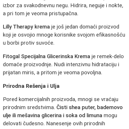
izbor za svakodnevnu negu. Hidrira, neguje i nokte,
a pri tom je veoma pristupačna.
Lilly Therapy krema
je još jedan domaći proizvod
koji je osvojio mnoge korisnike svojom efikasnošću
u borbi protiv suvoće.
Fitogal Specijalna Glicerinska Krema
je remek-delo
domaće proizvodnje. Nudi intenzivnu hidrataciju i
prijatan miris, a pritom je veoma povoljna.
Prirodna Rešenja i Ulja
Pored komercijalnih proizvoda, mnogi se vraćaju
prirodnim sredstvima.
Čisti shea puter, bademovo
ulje ili mešavina glicerina i soka od limuna
mogu
delovati čudesno. Nanesenje ovih prirodnih