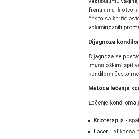
vestibulumu vagine,
frenulumu ili otvoru
često sa karfiolas
voluminoznih prom
Dijagnoza kondil
Dijagnoza se postavl
imunološkim ispitiv
kondilomi često me
Metode lečenja k
Lečenje kondiloma je
Krioterapija
- spa
Laser
- efikasna 