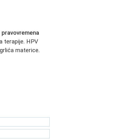
e
pravovremena
a terapije. HPV
 grlića materice.