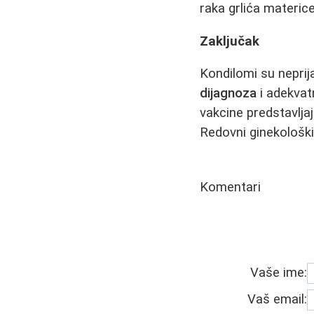
raka grlića materice
Zaključak
Kondilomi su neprija
dijagnoza
i adekvatn
vakcine predstavljaj
Redovni ginekološki
Komentari
Vaše ime:
Vaš email: