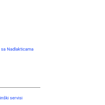
a sa Nadlakticama
a
nški servisi