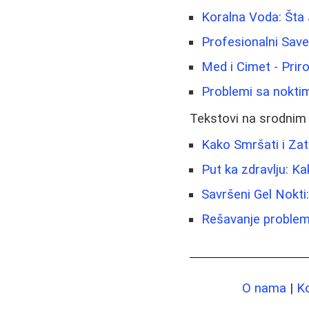
Koralna Voda: Šta 
Profesionalni Sav
Med i Cimet - Prir
Problemi sa noktima
Tekstovi na srodnim
Kako Smršati i Za
Put ka zdravlju: Ka
Savršeni Gel Nokti
Rešavanje problema
O nama
|
K