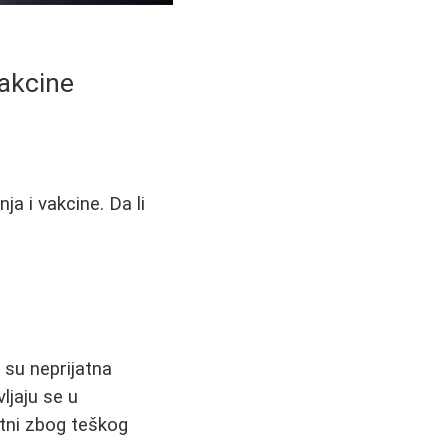
Vakcine
a i vakcine. Da li
, su neprijatna
jaju se u
atni zbog teškog