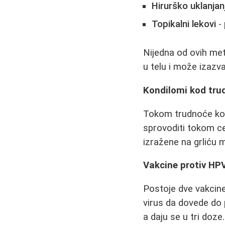
Hirurško uklanjan
Topikalni lekovi
- 
Nijedna od ovih met
u telu i može izazva
Kondilomi kod tru
Tokom trudnoće kon
sprovoditi tokom c
izražene na grliću 
Vakcine protiv HPV
Postoje dve vakcine
virus da dovede do
a daju se u tri doze