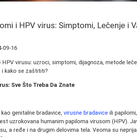
omi i HPV virus: Simptomi, Lečenje i 
4-09-16
 HPV virusu: uzroci, simptomi, dijagnoza, metode lečenj
i kako se zaštititi?
rus: Sve Što Treba Da Znate
i kao genitalne bradavice,
virusne bradavice
ili papilomi
lest uzrokovana humanim papiloma virusom (HPV). Javl
nusu, a ređe i na drugim delovima tela. Veoma su neprij