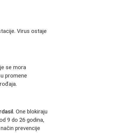
acije. Virus ostaje
nje se mora
 su promene
rođaja.
rdasil
. One blokiraju
od 9 do 26 godina,
i način prevencije