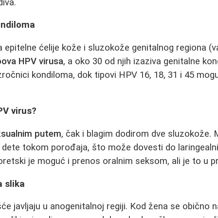
diva.
ondiloma
 epitelne ćelije kože i sluzokože genitalnog regiona (va
pova HPV virusa
, a oko 30 od njih izaziva genitalne k
uzročnici kondiloma, dok tipovi HPV 16, 18, 31 i 45 mog
PV virus?
ksualnim putem
, čak i blagim dodirom dve sluzokože. M
 dete tokom porođaja, što može dovesti do laringealn
etski je moguć i prenos oralnim seksom, ali je to u pr
 slika
će javljaju u anogenitalnoj regiji. Kod žena se obično 