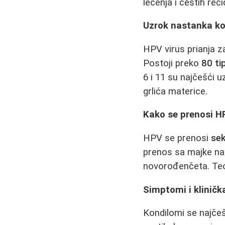
lečenja i čestih reci
Uzrok nastanka k
HPV virus prianja za
Postoji preko
80 ti
6 i 11 su najčešći 
grlića materice.
Kako se prenosi H
HPV se prenosi
se
prenos sa majke na
novorođenčeta. Teor
Simptomi i klinička
Kondilomi se najčeš