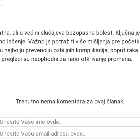
.
tna, ali u većini slučajeva bezopasna bolest. Ključna j
o lečenje. Važno je potražiti više mišljenja pre početk
u najbolju prevenciju ozbiljnih komplikacija, poput raka
 pregledi su neophodni za rano otkrivanje promena.
Trenutno nema komentara za ovaj članak.