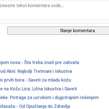
Slanje komentara
ijom nosa - Šta treba znati pre zahvata
 od Akni: Najbolji Tretmani i Iskustva
iv prvih bora - Saveti za mladu kožu
e na Kožu Lica: Lična Iskustva i Saveti
 fleke: Potraga za uzrokom i dugotrajnim rešenjem
 Masaže - Od Opuštanja do Zdravlja