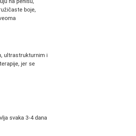
uju na penisu,
ružičaste boje,
o veoma
, ultrastrukturnim i
erapije, jer se
vlja svaka 3-4 dana