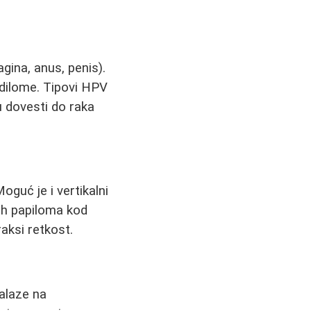
gina, anus, penis).
ondilome. Tipovi HPV
u dovesti do raka
oguć je i vertikalni
ih papiloma kod
aksi retkost.
nalaze na