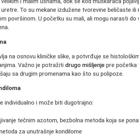
 velikim i malim usnama, dok se kod muškaraca pojavlj
 uretre. To su mekane izdužene tvorevine beličaste ili 
tom površinom. U početku su mali, ali mogu narasti d
ena.
oma
ja na osnovu kliničke slike, a potvrđuje se histološkim
anjima. Važno je potražiti
drugo mišljenje
pre početka t
šaju sa drugim promenama kao što su polipoze.
ondiloma
 individualno i može biti dugotrajno:
ljivanje tečnim azotom, bezbolna metoda koja se pona
metoda za unutrašnje kondilome