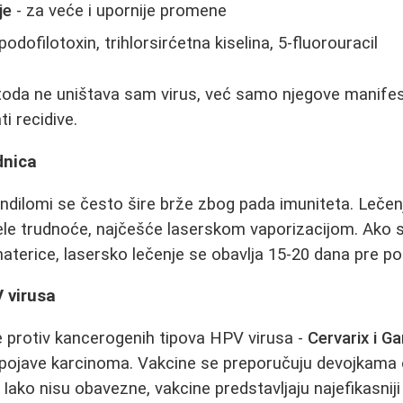
je
- za veće i upornije promene
podofilotoxin, trihlorsirćetna kiselina, 5-fluorouracil
oda ne uništava sam virus, već samo njegove manifest
ti recidive.
dnica
dilomi se često šire brže zbog pada imuniteta. Leče
ele trudnoće, najčešće laserskom vaporizacijom. Ako
materice, lasersko lečenje se obavlja 15-20 dana pre po
 virusa
 protiv kancerogenih tipova HPV virusa -
Cervarix i Ga
 pojave karcinoma. Vakcine se preporučuju devojkama 
. Iako nisu obavezne, vakcine predstavljaju najefikasnij