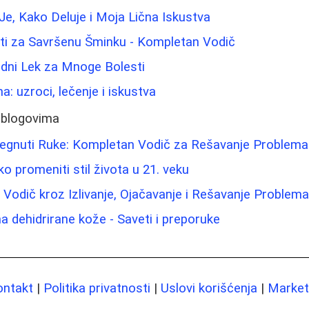
Je, Kako Deluje i Moja Lična Iskustva
eti za Savršenu Šminku - Kompletan Vodič
odni Lek za Mnoge Bolesti
: uzroci, lečenje i iskustva
 blogovima
tegnuti Ruke: Kompletan Vodič za Rešavanje Problem
ko promeniti stil života u 21. veku
: Vodič kroz Izlivanje, Ojačavanje i Rešavanje Problem
 dehidrirane kože - Saveti i preporuke
ontakt
|
Politika privatnosti
|
Uslovi korišćenja
|
Marketi