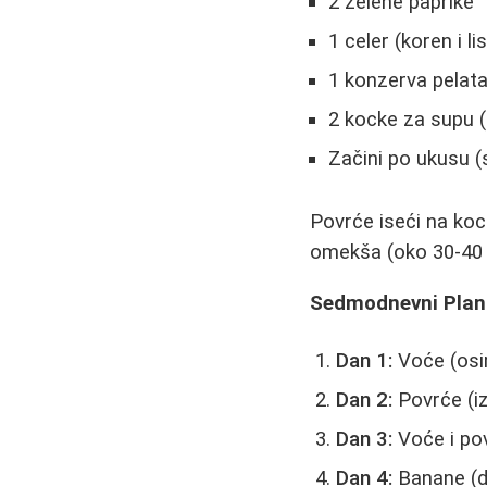
2 zelene paprike
1 celer (koren i lis
1 konzerva pelata
2 kocke za supu (p
Začini po ukusu (s
Povrće iseći na kock
omekša (oko 30-40 m
Sedmodnevni Plan
Dan 1:
Voće (osi
Dan 2:
Povrće (iz
Dan 3:
Voće i pov
Dan 4:
Banane (d