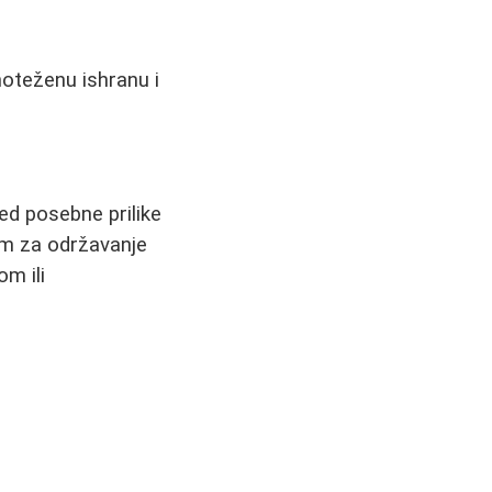
noteženu ishranu i
ed posebne prilike
jem za održavanje
om ili