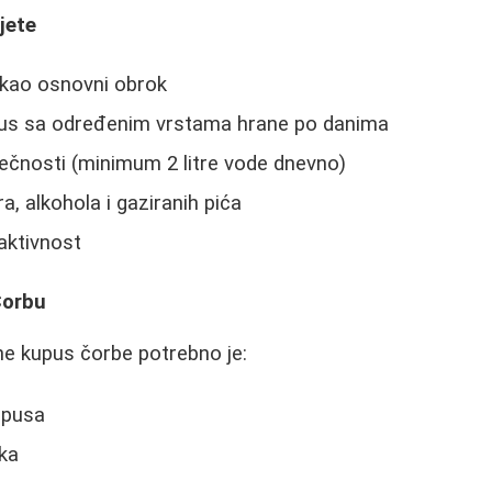
jete
kao osnovni obrok
us sa određenim vrstama hrane po danima
ečnosti (minimum 2 litre vode dnevno)
a, alkohola i gaziranih pića
aktivnost
Čorbu
e kupus čorbe potrebno je:
kupusa
uka