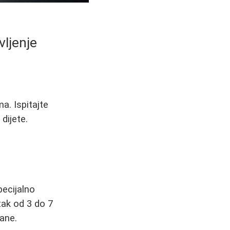
vljenje
a. Ispitajte
dijete.
pecijalno
ak od 3 do 7
ane.