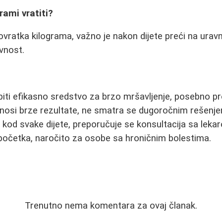
grami vratiti?
ovratka kilograma, važno je nakon dijete preći na urav
ivnost.
iti efikasno sredstvo za brzo mršavljenje, posebno pr
 donosi brze rezultate, ne smatra se dugoročnim rešen
 kod svake dijete, preporučuje se konsultacija sa lekar
početka, naročito za osobe sa hroničnim bolestima.
Trenutno nema komentara za ovaj članak.