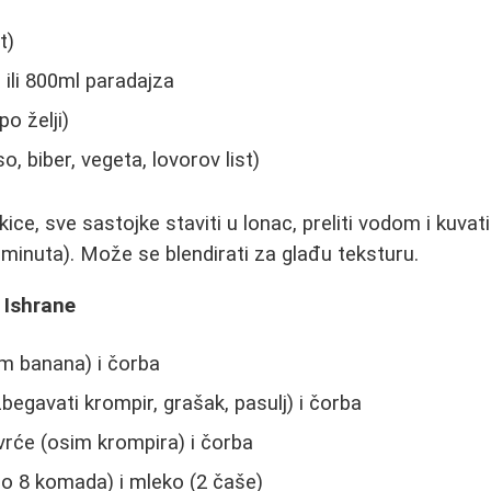
t)
 ili 800ml paradajza
o želji)
o, biber, vegeta, lovorov list)
ice, sve sastojke staviti u lonac, preliti vodom i kuva
inuta). Može se blendirati za glađu teksturu.
 Ishrane
m banana) i čorba
begavati krompir, grašak, pasulj) i čorba
rće (osim krompira) i čorba
o 8 komada) i mleko (2 čaše)