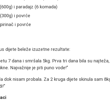
600g) i paradajz (6 komada)
(300g) i povrće
pirinač i povrće
us dijete beleže izuzetne rezultate:
etu 7 dana i smršala 5kg. Prva tri dana bila su najteža,
ne. Najvažnije je piti puno vode!"
a dok nisam probala. Za 2 kruga dijete skinula sam 8k
i!"
aci