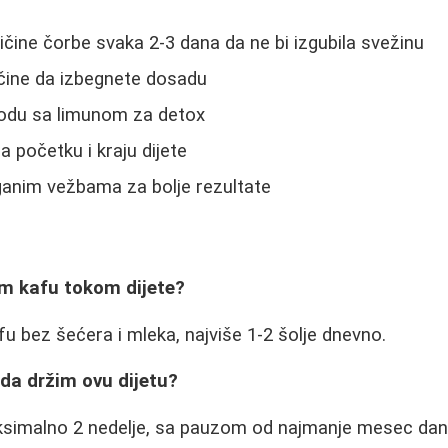
ičine čorbe svaka 2-3 dana da ne bi izgubila svežinu
čine da izbegnete dosadu
i vodu sa limunom za detox
 početku i kraju dijete
ganim vežbama za bolje rezultate
em kafu tokom dijete?
fu bez šećera i mleka, najviše 1-2 šolje dnevno.
da držim ovu dijetu?
simalno 2 nedelje, sa pauzom od najmanje mesec dan