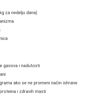
7kg za nedelju dana)
ganizma
a
nica
 gasova i nadutosti
ani
ograma ako se ne promeni način ishrane
roteina i zdravih masti