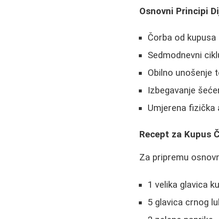
Osnovni Principi Di
Čorba od kupusa 
Sedmodnevni cikl
Obilno unošenje t
Izbegavanje šećer
Umjerena fizička 
Recept za Kupus 
Za pripremu osnovn
1 velika glavica 
5 glavica crnog l