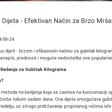
Dijeta - Efektivan Način za Brzo Mrša
4-08-24
s dijeti - brzom i efikasnom načinu za gubitak kilogram
 recepte, prednosti i moguće nedostatke ove popularne 
o Rešenje za Gubitak Kilograma
a?
a metoda mršavljenja koja se zasniva na konzumaciji s
 čorbe tokom sedam dana. Ova dijeta omogućava gubit
nedelju, uz strogo pridržavanje propisanog režima ishr