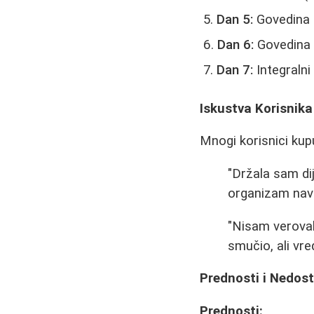
Dan 5:
Govedina (
Dan 6:
Govedina 
Dan 7:
Integralni 
Iskustva Korisnika
Mnogi korisnici kup
"Držala sam dij
organizam navik
"Nisam veroval
smučio, ali vred
Prednosti i Nedost
Prednosti: