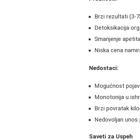
Brzi rezultati (3-
Detoksikacija or
Smanjenje apetit
Niska cena namir
Nedostaci:
Mogućnost pojave
Monotonija u ishr
Brzi povratak kil
Nedovoljan unos p
Saveti za Uspeh