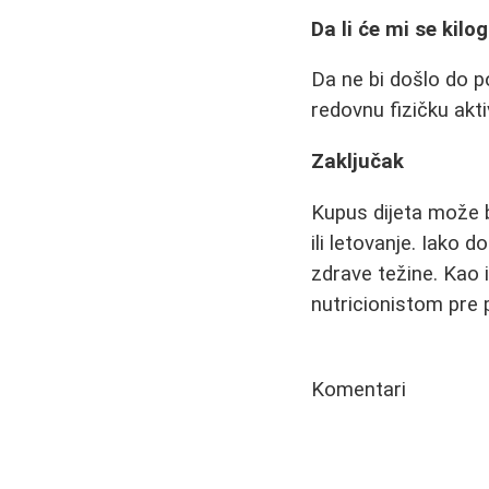
Da li će mi se kilo
Da ne bi došlo do p
redovnu fizičku akt
Zaključak
Kupus dijeta može b
ili letovanje. Iako
zdrave težine. Kao i
nutricionistom pre 
Komentari