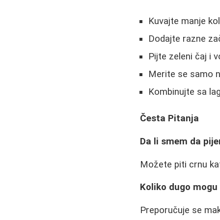
Kuvajte manje kol
Dodajte razne za
Pijte zeleni čaj 
Merite se samo na
Kombinujte sa la
Česta Pitanja
Da li smem da pij
Možete piti crnu ka
Koliko dugo mogu 
Preporučuje se mak