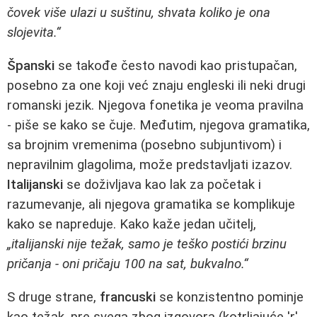
čovek više ulazi u suštinu, shvata koliko je ona
slojevita.“
Španski
se takođe često navodi kao pristupačan,
posebno za one koji već znaju engleski ili neki drugi
romanski jezik. Njegova fonetika je veoma pravilna
- piše se kako se čuje. Međutim, njegova gramatika,
sa brojnim vremenima (posebno subjuntivom) i
nepravilnim glagolima, može predstavljati izazov.
Italijanski
se doživljava kao lak za početak i
razumevanje, ali njegova gramatika se komplikuje
kako se napreduje. Kako kaže jedan učitelj,
„italijanski nije težak, samo je teško postići brzinu
pričanja - oni pričaju 100 na sat, bukvalno.“
S druge strane,
francuski
se konzistentno pominje
kao težak, pre svega zbog izgovora (kotrljajuće 'r',