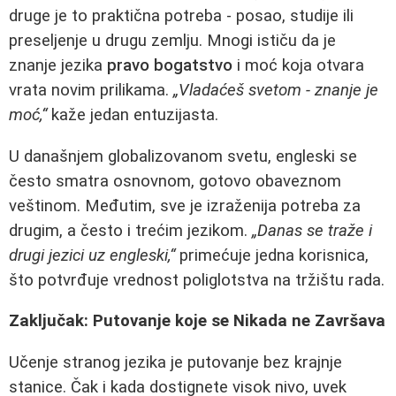
druge je to praktična potreba - posao, studije ili
preseljenje u drugu zemlju. Mnogi ističu da je
znanje jezika
pravo bogatstvo
i moć koja otvara
vrata novim prilikama.
„Vladaćeš svetom - znanje je
moć,“
kaže jedan entuzijasta.
U današnjem globalizovanom svetu, engleski se
često smatra osnovnom, gotovo obaveznom
veštinom. Međutim, sve je izraženija potreba za
drugim, a često i trećim jezikom.
„Danas se traže i
drugi jezici uz engleski,“
primećuje jedna korisnica,
što potvrđuje vrednost poliglotstva na tržištu rada.
Zaključak: Putovanje koje se Nikada ne Završava
Učenje stranog jezika je putovanje bez krajnje
stanice. Čak i kada dostignete visok nivo, uvek