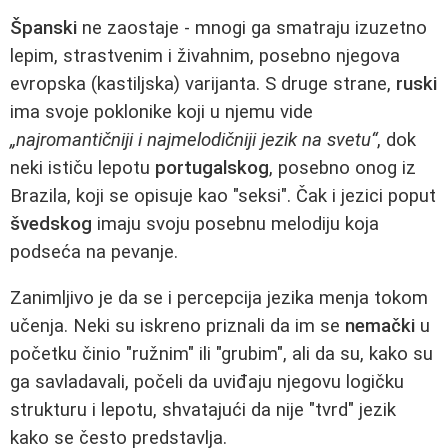
Španski
ne zaostaje - mnogi ga smatraju izuzetno
lepim, strastvenim i živahnim, posebno njegova
evropska (kastiljska) varijanta. S druge strane,
ruski
ima svoje poklonike koji u njemu vide
„najromantičniji i najmelodičniji jezik na svetu“
, dok
neki ističu lepotu
portugalskog
, posebno onog iz
Brazila, koji se opisuje kao "seksi". Čak i jezici poput
švedskog
imaju svoju posebnu melodiju koja
podseća na pevanje.
Zanimljivo je da se i percepcija jezika menja tokom
učenja. Neki su iskreno priznali da im se
nemački
u
početku činio "ružnim" ili "grubim", ali da su, kako su
ga savladavali, počeli da uviđaju njegovu logičku
strukturu i lepotu, shvatajući da nije "tvrd" jezik
kako se često predstavlja.