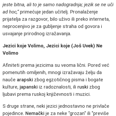
jeste bitna, ali to je samo nadogradnja; jezik se ne uči
ad hoc,“
primećuje jedan učitelj. Pronalaženje
prijatelja za razgovor, bilo uživo ili preko interneta,
neprocenjivo je za gubljenje straha od govora i
usvajanje prirodnog izražavanja.
Jezici koje Volimo, Jezici koje (Još Uvek) Ne
Volimo
Afiniteti prema jezicima su veoma lični. Pored već
pomenutih omiljenih, mnogi izražavaju želju da
nauče
arapski
zbog egzotičnog pisma i bogate
kulture,
japanski
iz radoznalosti, ili
ruski
zbog
ljubavi prema ruskoj književnosti i muzici.
S druge strane, neki jezici jednostavno ne privlače
pojedince.
Nemački
je za neke "grozan" ili "previše