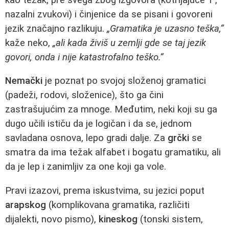
nazalni zvukovi) i činjenice da se pisani i govoreni
jezik značajno razlikuju.
„Gramatika je uzasno teška,“
kaže neko,
„ali kada živiš u zemlji gde se taj jezik
govori, onda i nije katastrofalno teško.“
Nemački
je poznat po svojoj složenoj gramatici
(padeži, rodovi, složenice), što ga čini
zastrašujućim za mnoge. Međutim, neki koji su ga
dugo učili ističu da je logičan i da se, jednom
savladana osnova, lepo gradi dalje. Za
grčki
se
smatra da ima težak alfabet i bogatu gramatiku, ali
da je lep i zanimljiv za one koji ga vole.
Pravi izazovi, prema iskustvima, su jezici poput
arapskog
(komplikovana gramatika, različiti
dijalekti, novo pismo),
kineskog
(tonski sistem,