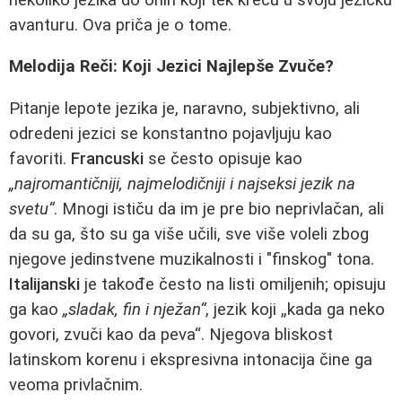
avanturu. Ova priča je o tome.
Melodija Reči: Koji Jezici Najlepše Zvuče?
Pitanje lepote jezika je, naravno, subjektivno, ali
odredeni jezici se konstantno pojavljuju kao
favoriti.
Francuski
se često opisuje kao
„najromantičniji, najmelodičniji i najseksi jezik na
svetu“
. Mnogi ističu da im je pre bio neprivlačan, ali
da su ga, što su ga više učili, sve više voleli zbog
njegove jedinstvene muzikalnosti i "finskog" tona.
Italijanski
je takođe često na listi omiljenih; opisuju
ga kao
„sladak, fin i nježan“
, jezik koji „kada ga neko
govori, zvuči kao da peva“. Njegova bliskost
latinskom korenu i ekspresivna intonacija čine ga
veoma privlačnim.