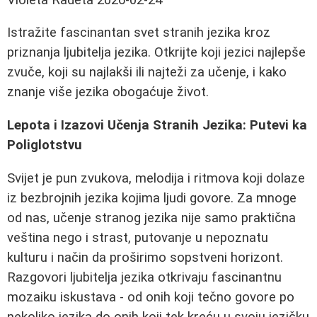
Istražite fascinantan svet stranih jezika kroz
priznanja ljubitelja jezika. Otkrijte koji jezici najlepše
zvuče, koji su najlakši ili najteži za učenje, i kako
znanje više jezika obogaćuje život.
Lepota i Izazovi Učenja Stranih Jezika: Putevi ka
Poliglotstvu
Svijet je pun zvukova, melodija i ritmova koji dolaze
iz bezbrojnih jezika kojima ljudi govore. Za mnoge
od nas, učenje stranog jezika nije samo praktična
veština nego i strast, putovanje u nepoznatu
kulturu i način da proširimo sopstveni horizont.
Razgovori ljubitelja jezika otkrivaju fascinantnu
mozaiku iskustava - od onih koji tečno govore po
nekoliko jezika do onih koji tek kreću u svoju jezičku