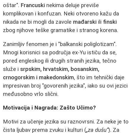
oštar".
Francuski
nekima deluje previše
komplikovan i konfuzan. Neki otvoreno kažu da
nikada ne bi mogli da zavole
mađarski
ili
finski
zbog njihove teške gramatike i stranog korena.
Zanimljiv fenomen je i "balkanski poliglotizam".
Mnogi korisnici sa područja ex-Yu ističu da se,
pored engleskog ili drugih stranih jezika, tečno
služe i
srpskim, hrvatskim, bosanskim,
crnogorskim i makedonskim
, što im tehnički daje
impresivan broj "govorenih jezika", iako su ovi jezici
međusobno vrlo slični.
Motivacija i Nagrada: Zašto Učimo?
Motivi za učenje jezika su raznovrsni. Za neke je to
čista ljubav prema zvuku i kulturi (
„za dušu“
). Za