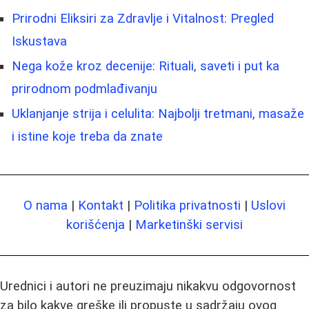
Prirodni Eliksiri za Zdravlje i Vitalnost: Pregled
Iskustava
Nega kože kroz decenije: Rituali, saveti i put ka
prirodnom podmlađivanju
Uklanjanje strija i celulita: Najbolji tretmani, masaže
i istine koje treba da znate
O nama
|
Kontakt
|
Politika privatnosti
|
Uslovi
korišćenja
|
Marketinški servisi
Urednici i autori ne preuzimaju nikakvu odgovornost
za bilo kakve greške ili propuste u sadržaju ovog