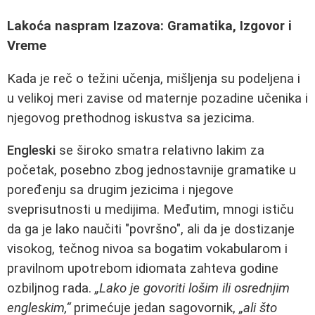
Lakoća naspram Izazova: Gramatika, Izgovor i
Vreme
Kada je reč o težini učenja, mišljenja su podeljena i
u velikoj meri zavise od maternje pozadine učenika i
njegovog prethodnog iskustva sa jezicima.
Engleski
se široko smatra relativno lakim za
početak, posebno zbog jednostavnije gramatike u
poređenju sa drugim jezicima i njegove
sveprisutnosti u medijima. Međutim, mnogi ističu
da ga je lako naučiti "površno", ali da je dostizanje
visokog, tečnog nivoa sa bogatim vokabularom i
pravilnom upotrebom idiomata zahteva godine
ozbiljnog rada.
„Lako je govoriti lošim ili osrednjim
engleskim,“
primećuje jedan sagovornik,
„ali što