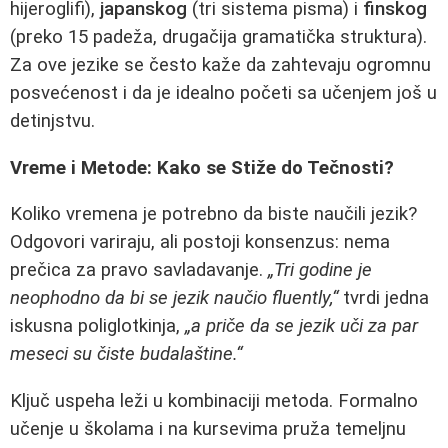
hijeroglifi),
japanskog
(tri sistema pisma) i
finskog
(preko 15 padeža, drugačija gramatička struktura).
Za ove jezike se često kaže da zahtevaju ogromnu
posvećenost i da je idealno početi sa učenjem još u
detinjstvu.
Vreme i Metode: Kako se Stiže do Tečnosti?
Koliko vremena je potrebno da biste naučili jezik?
Odgovori variraju, ali postoji konsenzus: nema
prečica za pravo savladavanje.
„Tri godine je
neophodno da bi se jezik naučio fluently,“
tvrdi jedna
iskusna poliglotkinja,
„a priče da se jezik uči za par
meseci su čiste budalaštine.“
Ključ uspeha leži u kombinaciji metoda. Formalno
učenje u školama i na kursevima pruža temeljnu