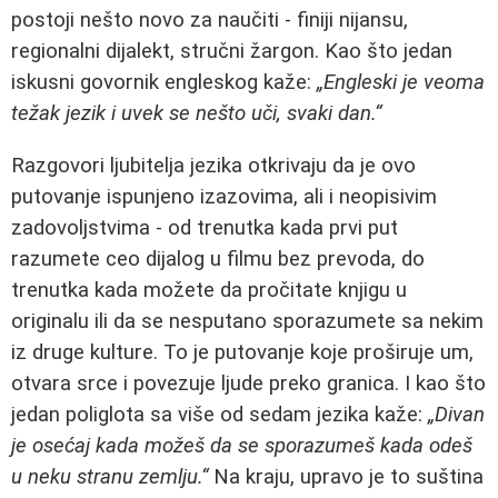
postoji nešto novo za naučiti - finiji nijansu,
regionalni dijalekt, stručni žargon. Kao što jedan
iskusni govornik engleskog kaže:
„Engleski je veoma
težak jezik i uvek se nešto uči, svaki dan.“
Razgovori ljubitelja jezika otkrivaju da je ovo
putovanje ispunjeno izazovima, ali i neopisivim
zadovoljstvima - od trenutka kada prvi put
razumete ceo dijalog u filmu bez prevoda, do
trenutka kada možete da pročitate knjigu u
originalu ili da se nesputano sporazumete sa nekim
iz druge kulture. To je putovanje koje proširuje um,
otvara srce i povezuje ljude preko granica. I kao što
jedan poliglota sa više od sedam jezika kaže:
„Divan
je osećaj kada možeš da se sporazumeš kada odeš
u neku stranu zemlju.“
Na kraju, upravo je to suština