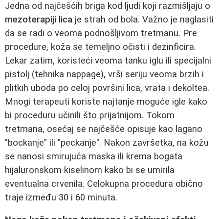
Jedna od najčešćih briga kod ljudi koji razmišljaju o
mezoterapiji lica
je strah od bola. Važno je naglasiti
da se radi o veoma podnošljivom tretmanu. Pre
procedure, koža se temeljno očisti i dezinficira.
Lekar zatim, koristeći veoma tanku iglu ili specijalni
pistolj (tehnika nappage), vrši seriju veoma brzih i
plitkih uboda po celoj površini lica, vrata i dekoltea.
Mnogi terapeuti koriste najtanje moguće igle kako
bi proceduru učinili što prijatnijom. Tokom
tretmana, osećaj se najčešće opisuje kao lagano
"bockanje" ili "peckanje". Nakon završetka, na kožu
se nanosi smirujuća maska ili krema bogata
hijaluronskom kiselinom kako bi se umirila
eventualna crvenila. Celokupna procedura obično
traje između 30 i 60 minuta.