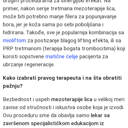
drugim procedurama za sinergijski efekat. Na
primer, nakon serije tretmana mezoterapije lica,
može biti potrebno manje filera za popunjavanje
bora, jer je koža sama po sebi poboljšana i
hidrirana. Takođe, sve je popularnija kombinacija sa
mioliftom
za postizanje blagog lifting efekta, ili sa
PRP tretmanom (terapija bogata trombocitima) koji
koristi sopstvene
matične ćelije
pacijenta za
ubrzanje regeneracije.
Kako izabrati pravog terapeuta i na šta obratiti
pažnju?
Bezbednost i uspeh
mezoterapije lica
u velikoj meri
zavise od stručnosti i iskustva osobe koja je izvodi.
Ovu proceduru sme da obavlja samo
lekar sa
završenom specijalističkom edukacijom iz