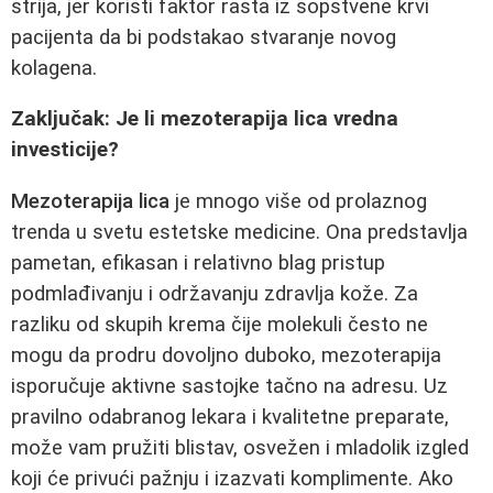
strija, jer koristi faktor rasta iz sopstvene krvi
pacijenta da bi podstakao stvaranje novog
kolagena.
Zaključak: Je li mezoterapija lica vredna
investicije?
Mezoterapija lica
je mnogo više od prolaznog
trenda u svetu estetske medicine. Ona predstavlja
pametan, efikasan i relativno blag pristup
podmlađivanju i održavanju zdravlja kože. Za
razliku od skupih krema čije molekuli često ne
mogu da prodru dovoljno duboko, mezoterapija
isporučuje aktivne sastojke tačno na adresu. Uz
pravilno odabranog lekara i kvalitetne preparate,
može vam pružiti blistav, osvežen i mladolik izgled
koji će privući pažnju i izazvati komplimente. Ako