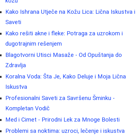
kožu
Kako Ishrana Utječe na Kožu Lica: Lična Iskustva i
Saveti
Kako rešiti akne i fleke: Potraga za uzrokom i
dugotrajnim rešenjem
Blagotvorni Utisci Masaže - Od Opuštanja do
Zdravlja
Koralna Voda: Šta Je, Kako Deluje i Moja Lična
Iskustva
Profesionalni Saveti za Savršenu Šminku -
Kompletan Vodič
Med i Cimet - Prirodni Lek za Mnoge Bolesti
Problemi sa noktima: uzroci, lečenje i iskustva