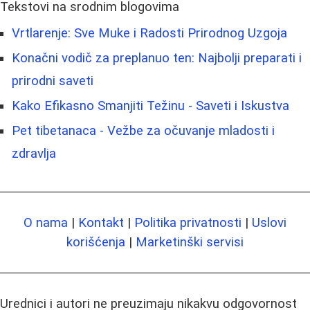
Tekstovi na srodnim blogovima
Vrtlarenje: Sve Muke i Radosti Prirodnog Uzgoja
Konačni vodič za preplanuo ten: Najbolji preparati i
prirodni saveti
Kako Efikasno Smanjiti Težinu - Saveti i Iskustva
Pet tibetanaca - Vežbe za očuvanje mladosti i
zdravlja
O nama
|
Kontakt
|
Politika privatnosti
|
Uslovi
korišćenja
|
Marketinški servisi
Urednici i autori ne preuzimaju nikakvu odgovornost