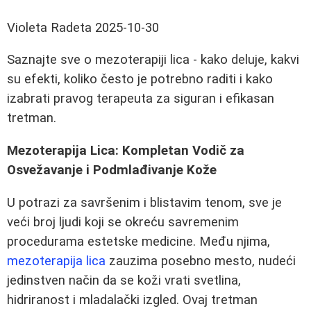
Violeta Radeta
2025-10-30
Saznajte sve o mezoterapiji lica - kako deluje, kakvi
su efekti, koliko često je potrebno raditi i kako
izabrati pravog terapeuta za siguran i efikasan
tretman.
Mezoterapija Lica: Kompletan Vodič za
Osvežavanje i Podmlađivanje Kože
U potrazi za savršenim i blistavim tenom, sve je
veći broj ljudi koji se okreću savremenim
procedurama estetske medicine. Među njima,
mezoterapija lica
zauzima posebno mesto, nudeći
jedinstven način da se koži vrati svetlina,
hidriranost i mladalački izgled. Ovaj tretman