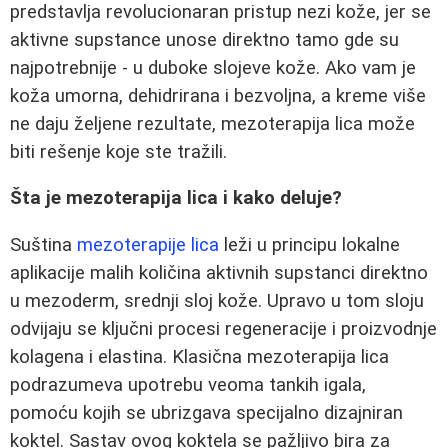
predstavlja revolucionaran pristup nezi kože, jer se
aktivne supstance unose direktno tamo gde su
najpotrebnije - u duboke slojeve kože. Ako vam je
koža umorna, dehidrirana i bezvoljna, a kreme više
ne daju željene rezultate, mezoterapija lica može
biti rešenje koje ste tražili.
Šta je mezoterapija lica i kako deluje?
Suština
mezoterapije lica
leži u principu lokalne
aplikacije malih količina aktivnih supstanci direktno
u mezoderm, srednji sloj kože. Upravo u tom sloju
odvijaju se ključni procesi regeneracije i proizvodnje
kolagena i elastina. Klasična mezoterapija lica
podrazumeva upotrebu veoma tankih igala,
pomoću kojih se ubrizgava specijalno dizajniran
koktel. Sastav ovog koktela se pažljivo bira za