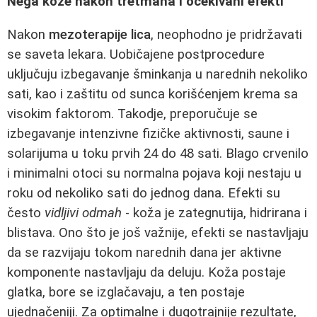
Nega kože nakon tretmana i očekivani efekti
Nakon
mezoterapije lica
, neophodno je pridržavati
se saveta lekara. Uobičajene postprocedure
uključuju izbegavanje šminkanja u narednih nekoliko
sati, kao i zaštitu od sunca korišćenjem krema sa
visokim faktorom. Takodje, preporučuje se
izbegavanje intenzivne fizičke aktivnosti, saune i
solarijuma u toku prvih 24 do 48 sati. Blago crvenilo
i minimalni otoci su normalna pojava koji nestaju u
roku od nekoliko sati do jednog dana. Efekti su
često
vidljivi odmah
- koža je zategnutija, hidrirana i
blistava. Ono što je još važnije, efekti se nastavljaju
da se razvijaju tokom narednih dana jer aktivne
komponente nastavljaju da deluju. Koža postaje
glatka, bore se izglačavaju, a ten postaje
ujednačeniji. Za optimalne i dugotrajnije rezultate,