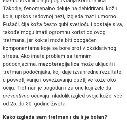
elastičnosti ili blagog opuštanja kontura lica.
Takodje, fenomenalno deluje na dehidriranu kožu
koja, uprkos redovnoj nezi, izgleda mat i umorno.
Pušači, čija koža često gubi svetloću i postaje siva,
takođe mogu imati ogromnu korist od ovog
tretmana, jer koktel može biti obogaćen
komponentama koje se bore protiv oksidativnog
stresa. Ako imate problem sa tamnim
podočnjacima,
mezoterapija lica
može uključiti i
tretman podočnjaka, koji daje izvanredne rezultate
u posvetljivanju i osvežavanju osetljive kože oko
očiju. Tretman je pogodan i za one koji žele da
preventivno
očuvaju mladolik izgled svoje kože, već
od 25. do 30. godine života.
Kako izgleda sam tretman i da li je bolan?