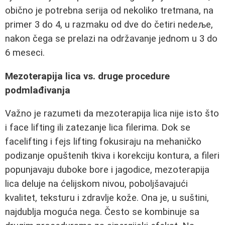
obično je potrebna serija od nekoliko tretmana, na
primer 3 do 4, u razmaku od dve do četiri nedeље,
nakon čega se prelazi na održavanje jednom u 3 do
6 meseci.
Mezoterapija lica vs. druge procedure
podmlađivanja
Važno je razumeti da mezoterapija lica nije isto što
i face lifting ili zatezanje lica filerima. Dok se
facelifting i fejs lifting fokusiraju na mehaničko
podizanje opuštenih tkiva i korekciju kontura, a fileri
popunjavaju duboke bore i jagodice, mezoterapija
lica deluje na ćelijskom nivou, poboljšavajući
kvalitet, teksturu i zdravlje kože. Ona je, u suštini,
najdublja moguća nega. Često se kombinuje sa