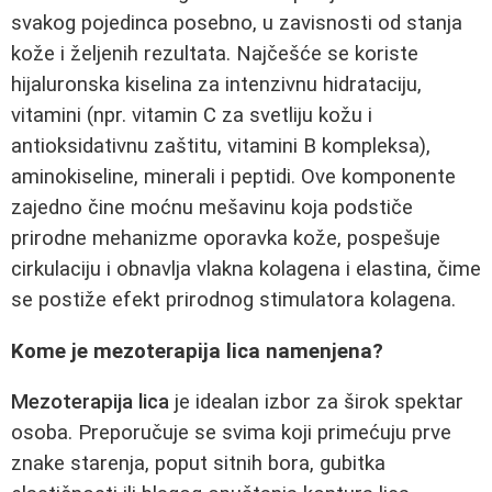
svakog pojedinca posebno, u zavisnosti od stanja
kože i željenih rezultata. Najčešće se koriste
hijaluronska kiselina za intenzivnu hidrataciju,
vitamini (npr. vitamin C za svetliju kožu i
antioksidativnu zaštitu, vitamini B kompleksa),
aminokiseline, minerali i peptidi. Ove komponente
zajedno čine moćnu mešavinu koja podstiče
prirodne mehanizme oporavka kože, pospešuje
cirkulaciju i obnavlja vlakna kolagena i elastina, čime
se postiže efekt prirodnog stimulatora kolagena.
Kome je mezoterapija lica namenjena?
Mezoterapija lica
je idealan izbor za širok spektar
osoba. Preporučuje se svima koji primećuju prve
znake starenja, poput sitnih bora, gubitka