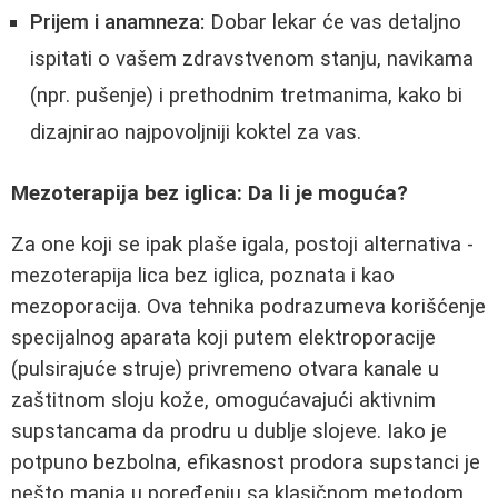
Prijem i anamneza:
Dobar lekar će vas detaljno
ispitati o vašem zdravstvenom stanju, navikama
(npr. pušenje) i prethodnim tretmanima, kako bi
dizajnirao najpovoljniji koktel za vas.
Mezoterapija bez iglica: Da li je moguća?
Za one koji se ipak plaše igala, postoji alternativa -
mezoterapija lica bez iglica, poznata i kao
mezoporacija. Ova tehnika podrazumeva korišćenje
specijalnog aparata koji putem elektroporacije
(pulsirajuće struje) privremeno otvara kanale u
zaštitnom sloju kože, omogućavajući aktivnim
supstancama da prodru u dublje slojeve. Iako je
potpuno bezbolna, efikasnost prodora supstanci je
nešto manja u poređenju sa klasičnom metodom