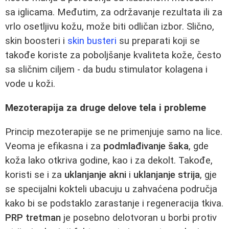
sa iglicama. Međutim, za održavanje rezultata ili za
vrlo osetljivu kožu, može biti odličan izbor. Slično,
skin boosteri i
skin busteri
su preparati koji se
takođe koriste za poboljšanje kvaliteta kože, često
sa sličnim ciljem - da budu stimulator kolagena i
vode u koži.
Mezoterapija za druge delove tela i probleme
Princip mezoterapije se ne primenjuje samo na lice.
Veoma je efikasna i za
podmlađivanje šaka
, gde
koža lako otkriva godine, kao i za dekolt. Takođe,
koristi se i za
uklanjanje akni
i
uklanjanje strija
, gje
se specijalni kokteli ubacuju u zahvaćena područja
kako bi se podstaklo zarastanje i regeneracija tkiva.
PRP tretman
je posebno delotvoran u borbi protiv