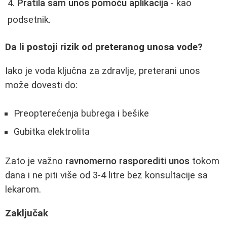
Pratila sam unos pomoću aplikacija
- kao
podsetnik.
Da li postoji rizik od preteranog unosa vode?
Iako je voda ključna za zdravlje, preterani unos
može dovesti do:
Preopterećenja bubrega i bešike
Gubitka elektrolita
Zato je važno
ravnomerno rasporediti unos
tokom
dana i ne piti više od 3-4 litre bez konsultacije sa
lekarom.
Zaključak