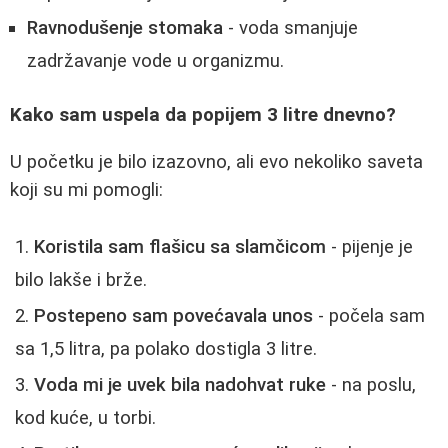
Ravnodušenje stomaka
- voda smanjuje
zadržavanje vode u organizmu.
Kako sam uspela da popijem 3 litre dnevno?
U početku je bilo izazovno, ali evo nekoliko saveta
koji su mi pomogli:
Koristila sam flašicu sa slamčicom
- pijenje je
bilo lakše i brže.
Postepeno sam povećavala unos
- počela sam
sa 1,5 litra, pa polako dostigla 3 litre.
Voda mi je uvek bila nadohvat ruke
- na poslu,
kod kuće, u torbi.