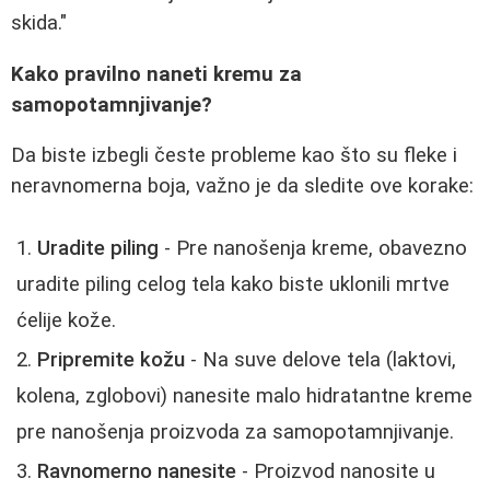
skida."
Kako pravilno naneti kremu za
samopotamnjivanje?
Da biste izbegli česte probleme kao što su fleke i
neravnomerna boja, važno je da sledite ove korake:
Uradite piling
- Pre nanošenja kreme, obavezno
uradite piling celog tela kako biste uklonili mrtve
ćelije kože.
Pripremite kožu
- Na suve delove tela (laktovi,
kolena, zglobovi) nanesite malo hidratantne kreme
pre nanošenja proizvoda za samopotamnjivanje.
Ravnomerno nanesite
- Proizvod nanosite u