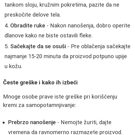
tankom sloju, kružnim pokretima, pazite da ne
preskočite delove tela.
Obradite ruke
- Nakon nanošenja, dobro operite
dlanove kako ne biste ostavili fleke.
Sačekajte da se osuši
- Pre oblačenja sačekajte
najmanje 15-20 minuta da proizvod potpuno upije
u kožu.
Česte greške i kako ih izbeći
Mnoge osobe prave iste greške pri korišćenju
kremi za samopotamnjivanje:
Prebrzo nanošenje
- Nemojte žuriti, dajte
vremena da ravnomerno razmazete proizvod.