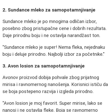
2. Sundance mleko za samopotamnjivanje
Sundance mleko je po mnogima odličan izbor,
posebno zbog pristupačne cene i dobrih rezultata.
Daje prirodnu boju i ne ostavlja narandžast ton.
"Sundance mleko je super! Nema fleka, nejednaku
boju i deluje prirodno. Najbolji izbor za početnike."
3. Avon losion za samopotamnjivanje
Avonov proizvod dobija pohvale zbog prijatnog
mirisa i ravnomernog nanošenja. Korisnici ističu da
se boja postepeno razvija i izgleda prirodno.
"Avon losion je moj favorit. Super mirise, lako se
nanosi i ne ostavlja fleke. Boja se ravnomerno