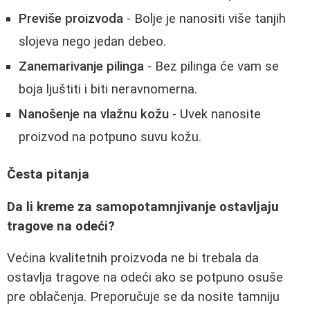
Previše proizvoda
- Bolje je nanositi više tanjih
slojeva nego jedan debeo.
Zanemarivanje pilinga
- Bez pilinga će vam se
boja ljuštiti i biti neravnomerna.
Nanošenje na vlažnu kožu
- Uvek nanosite
proizvod na potpuno suvu kožu.
Česta pitanja
Da li kreme za samopotamnjivanje ostavljaju
tragove na odeći?
Većina kvalitetnih proizvoda ne bi trebala da
ostavlja tragove na odeći ako se potpuno osuše
pre oblačenja. Preporučuje se da nosite tamniju