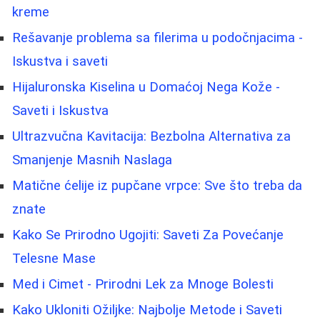
kreme
Rešavanje problema sa filerima u podočnjacima -
Iskustva i saveti
Hijaluronska Kiselina u Domaćoj Nega Kože -
Saveti i Iskustva
Ultrazvučna Kavitacija: Bezbolna Alternativa za
Smanjenje Masnih Naslaga
Matične ćelije iz pupčane vrpce: Sve što treba da
znate
Kako Se Prirodno Ugojiti: Saveti Za Povećanje
Telesne Mase
Med i Cimet - Prirodni Lek za Mnoge Bolesti
Kako Ukloniti Ožiljke: Najbolje Metode i Saveti