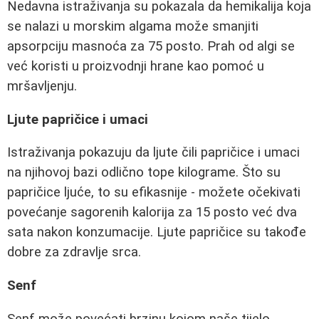
Nedavna istraživanja su pokazala da hemikalija koja
se nalazi u morskim algama može smanjiti
apsorpciju masnoća za 75 posto. Prah od algi se
već koristi u proizvodnji hrane kao pomoć u
mršavljenju.
Ljute papričice i umaci
Istraživanja pokazuju da ljute čili papričice i umaci
na njihovoj bazi odlično tope kilograme. Što su
papričice ljuće, to su efikasnije - možete očekivati
povećanje sagorenih kalorija za 15 posto već dva
sata nakon konzumacije. Ljute papričice su takođe
dobre za zdravlje srca.
Senf
Senf može povećati brzinu kojom naše tijelo