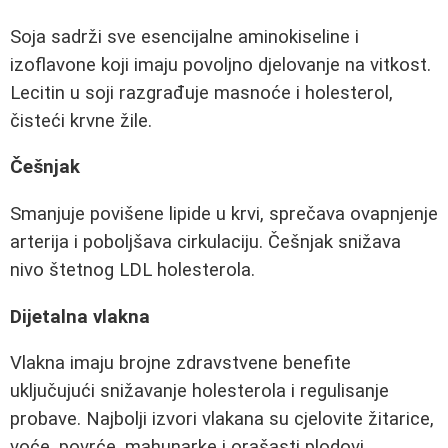
Soja sadrži sve esencijalne aminokiseline i
izoflavone koji imaju povoljno djelovanje na vitkost.
Lecitin u soji razgrađuje masnoće i holesterol,
čisteći krvne žile.
Češnjak
Smanjuje povišene lipide u krvi, sprečava ovapnjenje
arterija i poboljšava cirkulaciju. Češnjak snižava
nivo štetnog LDL holesterola.
Dijetalna vlakna
Vlakna imaju brojne zdravstvene benefite
uključujući snižavanje holesterola i regulisanje
probave. Najbolji izvori vlakana su cjelovite žitarice,
voće, povrće, mahunarke i orašasti plodovi.