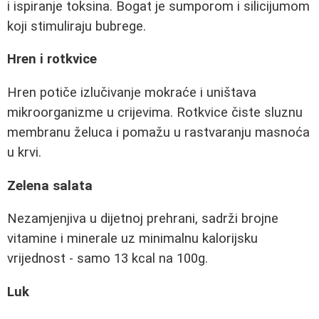
i ispiranje toksina. Bogat je sumporom i silicijumom
koji stimuliraju bubrege.
Hren i rotkvice
Hren potiče izlučivanje mokraće i uništava
mikroorganizme u crijevima. Rotkvice čiste sluznu
membranu želuca i pomažu u rastvaranju masnoća
u krvi.
Zelena salata
Nezamjenjiva u dijetnoj prehrani, sadrži brojne
vitamine i minerale uz minimalnu kalorijsku
vrijednost - samo 13 kcal na 100g.
Luk