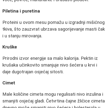
Piletina i puretina
Proteini u ovom mesu pomažu u izgradnji mišićnog
tkiva, što zauzvrat ubrzava sagorijevanje masti čak
i u stanju mirovanja.
Kruške
Prirodni izvor energije sa malo kalorija. Pektin iz
krušaka učinkovito smanjuje nivo šećera u krvi i
daje dugotrajan osjećaj sitosti.
Cimet
Male količine cimeta mogu regulisati nivo inzulina i
smanjiti osjećaj gladi. Četvrtina čajne žličice cimeta
dnevno može smanjiti nivo šećera i holesterola u