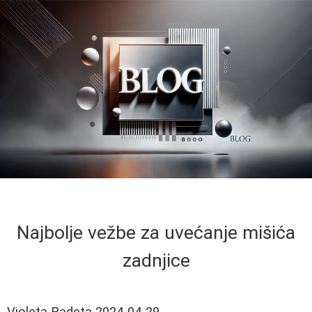
Najbolje vežbe za uvećanje mišića
zadnjice
Violeta Radeta
2024-04-29