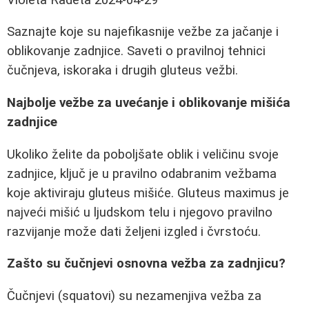
Saznajte koje su najefikasnije vežbe za jačanje i
oblikovanje zadnjice. Saveti o pravilnoj tehnici
čučnjeva, iskoraka i drugih gluteus vežbi.
Najbolje vežbe za uvećanje i oblikovanje mišića
zadnjice
Ukoliko želite da poboljšate oblik i veličinu svoje
zadnjice, ključ je u pravilno odabranim vežbama
koje aktiviraju gluteus mišiće. Gluteus maximus je
najveći mišić u ljudskom telu i njegovo pravilno
razvijanje može dati željeni izgled i čvrstoću.
Zašto su čučnjevi osnovna vežba za zadnjicu?
Čučnjevi (squatovi) su nezamenjiva vežba za