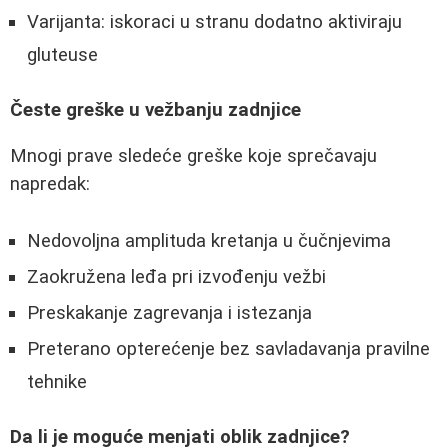
Varijanta: iskoraci u stranu dodatno aktiviraju
gluteuse
Česte greške u vežbanju zadnjice
Mnogi prave sledeće greške koje sprečavaju
napredak:
Nedovoljna amplituda kretanja u čučnjevima
Zaokružena leđa pri izvođenju vežbi
Preskakanje zagrevanja i istezanja
Preterano opterećenje bez savladavanja pravilne
tehnike
Da li je moguće menjati oblik zadnjice?