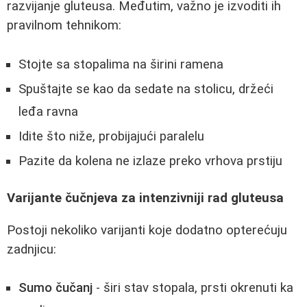
razvijanje gluteusa. Međutim, važno je izvoditi ih
pravilnom tehnikom:
Stojte sa stopalima na širini ramena
Spuštajte se kao da sedate na stolicu, držeći
leđa ravna
Idite što niže, probijajući paralelu
Pazite da kolena ne izlaze preko vrhova prstiju
Varijante čučnjeva za intenzivniji rad gluteusa
Postoji nekoliko varijanti koje dodatno opterećuju
zadnjicu:
Sumo čučanj
- širi stav stopala, prsti okrenuti ka