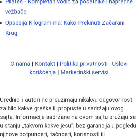
Pilates - Kompletan vodič za početnike i napredne
vežbače
Opsesija Kilogramima: Kako Prekinuti Začarani
Krug
O nama
|
Kontakt
|
Politika privatnosti
|
Uslovi
korišćenja
|
Marketinški servisi
Urednici i autori ne preuzimaju nikakvu odgovornost
za bilo kakve greške ili propuste u sadržaju ovog
sajta. Informacije sadržane na ovom sajtu pružaju se
u stanju „takvom kakve jesu“, bez garancija u pogledu
njihove potpunosti, tačnosti, korisnosti ili