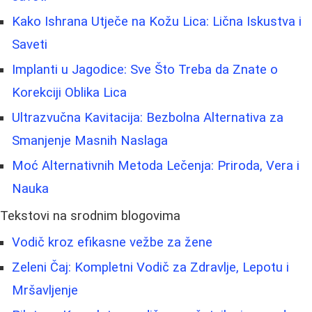
Kako Ishrana Utječe na Kožu Lica: Lična Iskustva i
Saveti
Implanti u Jagodice: Sve Što Treba da Znate o
Korekciji Oblika Lica
Ultrazvučna Kavitacija: Bezbolna Alternativa za
Smanjenje Masnih Naslaga
Moć Alternativnih Metoda Lečenja: Priroda, Vera i
Nauka
Tekstovi na srodnim blogovima
Vodič kroz efikasne vežbe za žene
Zeleni Čaj: Kompletni Vodič za Zdravlje, Lepotu i
Mršavljenje