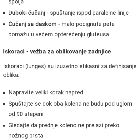
spolja
Duboki čučanj
- spuštanje ispod paralelne linije
Čučanj sa daskom
- malo podignute pete
pomažu u većem opterećenju gluteusa
Iskoraci - vežba za oblikovanje zadnjice
Iskoraci (lunges) su izuzetno efikasni za definisanje
oblika:
Napravite veliki korak napred
Spuštajte se dok oba kolena ne budu pod uglom
od 90 stepeni
Gledajte da prednje koleno ne prelazi preko
nožnog prsta