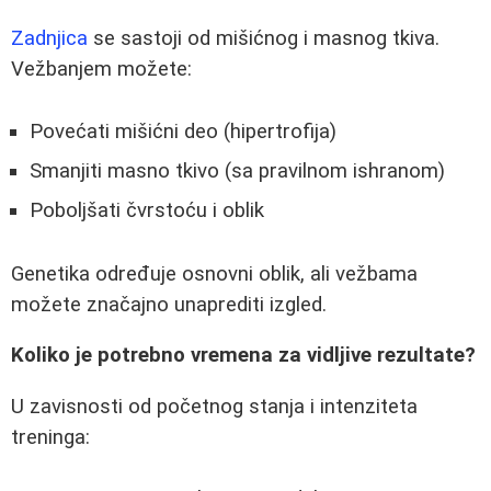
Zadnjica
se sastoji od mišićnog i masnog tkiva.
Vežbanjem možete:
Povećati mišićni deo (hipertrofija)
Smanjiti masno tkivo (sa pravilnom ishranom)
Poboljšati čvrstoću i oblik
Genetika određuje osnovni oblik, ali vežbama
možete značajno unaprediti izgled.
Koliko je potrebno vremena za vidljive rezultate?
U zavisnosti od početnog stanja i intenziteta
treninga: