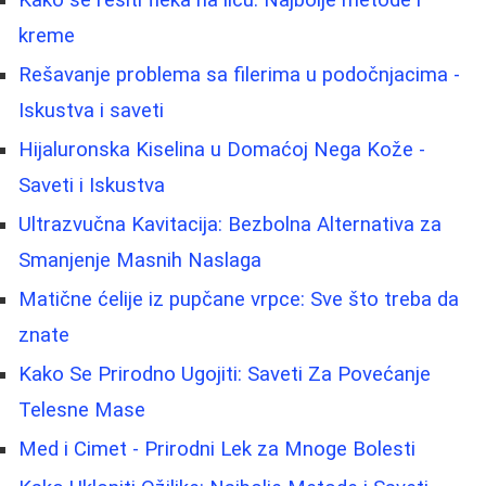
Kako se rešiti fleka na licu: Najbolje metode i
kreme
Rešavanje problema sa filerima u podočnjacima -
Iskustva i saveti
Hijaluronska Kiselina u Domaćoj Nega Kože -
Saveti i Iskustva
Ultrazvučna Kavitacija: Bezbolna Alternativa za
Smanjenje Masnih Naslaga
Matične ćelije iz pupčane vrpce: Sve što treba da
znate
Kako Se Prirodno Ugojiti: Saveti Za Povećanje
Telesne Mase
Med i Cimet - Prirodni Lek za Mnoge Bolesti