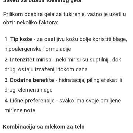
Saveti za odabir idealnog gela
Prilikom odabira gela za tuširanje, važno je uzeti u
obzir nekoliko faktora:
Tip kože
- za osetljivu kožu bolje koristiti blage,
hipoalergenske formulacije
Intenzitet mirisa
- neki mirisi su suptilniji, dok
drugi ostaju izraženiji tokom dana
Dodatne benefite
- hidratacija, piling efekat ili
drugi elementi nege
Lične preferencije
- svako ima svoje omiljene
mirisne note
Kombinacija sa mlekom za telo