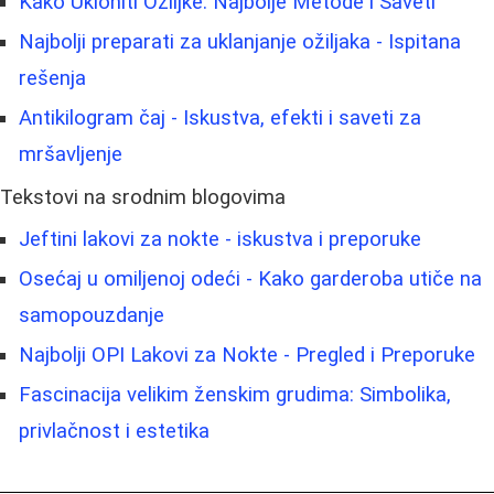
Kako Ukloniti Ožiljke: Najbolje Metode i Saveti
Najbolji preparati za uklanjanje ožiljaka - Ispitana
rešenja
Antikilogram čaj - Iskustva, efekti i saveti za
mršavljenje
Tekstovi na srodnim blogovima
Jeftini lakovi za nokte - iskustva i preporuke
Osećaj u omiljenoj odeći - Kako garderoba utiče na
samopouzdanje
Najbolji OPI Lakovi za Nokte - Pregled i Preporuke
Fascinacija velikim ženskim grudima: Simbolika,
privlačnost i estetika