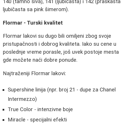
140 (tamno siva), 141 (ljubičasta) i 142 (praškasta
ljubičasta sa pink šimerom).
Flormar - Turski kvalitet
Flormar lakovi su dugo bili omiljeni zbog svoje
pristupačnosti i dobrog kvaliteta. Iako su cene u
poslednje vreme porasle, još uvek postoje mesta
gde možete naći dobre ponude.
Najtraženiji Flormar lakovi:
Supershine linija (npr. broj 21 - dupe za Chanel
Intermezzo)
True Color - intenzivne boje
Miracle - specijalni efekti