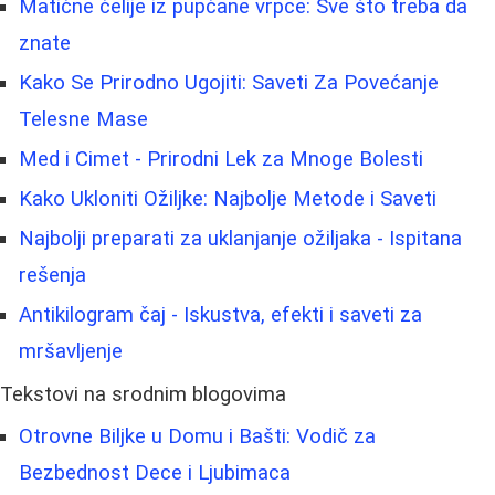
Matične ćelije iz pupčane vrpce: Sve što treba da
znate
Kako Se Prirodno Ugojiti: Saveti Za Povećanje
Telesne Mase
Med i Cimet - Prirodni Lek za Mnoge Bolesti
Kako Ukloniti Ožiljke: Najbolje Metode i Saveti
Najbolji preparati za uklanjanje ožiljaka - Ispitana
rešenja
Antikilogram čaj - Iskustva, efekti i saveti za
mršavljenje
Tekstovi na srodnim blogovima
Otrovne Biljke u Domu i Bašti: Vodič za
Bezbednost Dece i Ljubimaca