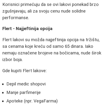
Korisnici primećuju da se ovi lakovi ponekad brzo
zgušnjavaju, ali za svoju cenu nude solidne
performanse.
Flert - Najjeftinija opcija
Flert lakovi su možda najjeftinija opcija na tržištu,
sa cenama koje kreću od samo 65 dinara. Iako
nemaju označene brojeve na bočicama, nude širok
izbor boja.
Gde kupiti Flert lakove:
Depil medic shopovi
Manje parfimerije
Apoteke (npr. VegaFarma)