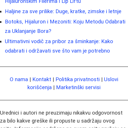
Hijaluronskim Filerima i Lip Liftu
Haljine za sve prilike: Duge, kratke, zimske i letnje
Botoks, Hijaluron i Mezoniti: Koju Metodu Odabrati
za Uklanjanje Bora?
Ultimativni vodič za pribor za šminkanje: Kako
odabrati i održavati sve što vam je potrebno
O nama
|
Kontakt
|
Politika privatnosti
|
Uslovi
korišćenja
|
Marketinški servisi
Urednici i autori ne preuzimaju nikakvu odgovornost
za bilo kakve greške ili propuste u sadržaju ovog