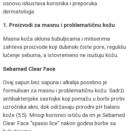
osnovu iskustava korisnika i preporuka
dermatologa.
1. Proizvodi za masnu i problematičnu kožu
Masna koža sklona bubuljicama i mitiserima
zahteva proizvode koji dubinski čiste pore, regulišu
lučenje sebuma, a istovremeno ne isušuju kožu.
Sebamed Clear Face
Ovaj sapun bez sapuna i alkalija posebno je
formulisan za masnu i problematičnu kožu. Sadrži
antibakterijske sastojke koji pomažu u borbi protiv
uzročnika akni, dok održavaju prirodni pH balans
kože (5.5). Mnogi korisnici ističu da im je Sebamed
Clear Face "spasio lice" nakon godina borbe sa