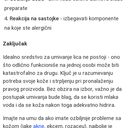
preparate
Reakcija na sastojke
- izbegavati komponente
na koje ste alergični
Zaključak
Idealno sredstvo za umivanje lica ne postoji - ono
što odlično funkcioniše na jednoj osobi može biti
katastrofalno za drugu. Ključ je u razumevanju
potreba svoje kože i strpljenju pri pronalaženju
pravog proizvoda. Bez obzira na izbor, važno je da
postupak umivanja bude blag, da se koristi mlaka
voda i da se koža nakon toga adekvatno hidrira.
Imajte na umu da ako imate ozbiljnije probleme sa
kožom (jake
akne
, ekcem, rozaceu), najbolje je