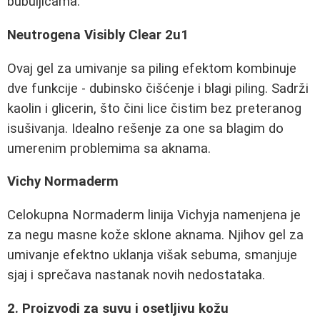
bubuljicama.
Neutrogena Visibly Clear 2u1
Ovaj gel za umivanje sa piling efektom kombinuje
dve funkcije - dubinsko čišćenje i blagi piling. Sadrži
kaolin i glicerin, što čini lice čistim bez preteranog
isušivanja. Idealno rešenje za one sa blagim do
umerenim problemima sa aknama.
Vichy Normaderm
Celokupna Normaderm linija Vichyja namenjena je
za negu masne kože sklone aknama. Njihov gel za
umivanje efektno uklanja višak sebuma, smanjuje
sjaj i sprečava nastanak novih nedostataka.
2. Proizvodi za suvu i osetljivu kožu