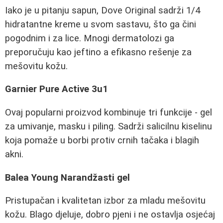
Iako je u pitanju sapun, Dove Original sadrži 1/4
hidratantne kreme u svom sastavu, što ga čini
pogodnim i za lice. Mnogi dermatolozi ga
preporučuju kao jeftino a efikasno rešenje za
mešovitu kožu.
Garnier Pure Active 3u1
Ovaj popularni proizvod kombinuje tri funkcije - gel
za umivanje, masku i piling. Sadrži salicilnu kiselinu
koja pomaže u borbi protiv crnih tačaka i blagih
akni.
Balea Young Narandžasti gel
Pristupačan i kvalitetan izbor za mladu mešovitu
kožu. Blago djeluje, dobro pjeni i ne ostavlja osjećaj