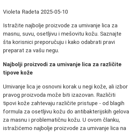
Violeta Radeta
2025-05-10
Istražite najbolje proizvode za umivanje lica za
masnu, suvu, osetljivu i mešovitu kožu. Saznajte
šta korisnici preporučuju i kako odabrati pravi
preparat za vašu negu.
Najbolji proizvodi za umivanje lica za različite
tipove kože
Umivanje lica je osnovni korak u negi kože, ali izbor
pravog proizvoda može biti izazovan. Različiti
tipovi kože zahtevaju različite pristupe - od blagih
formula za osetljivu kožu do antibakterijskih gelova
za masnu i problematičnu kožu. U ovom članku,
istražićemo najbolje proizvode za umivanje lica na