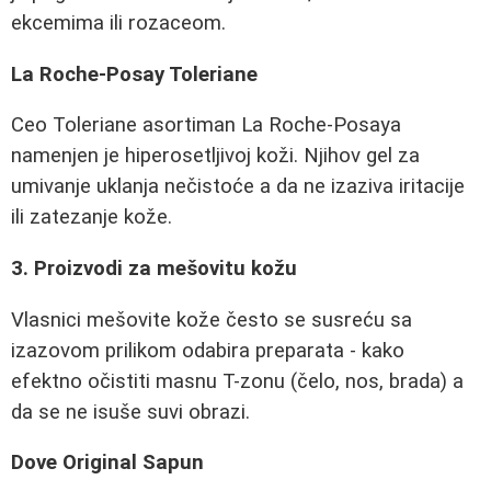
ekcemima ili rozaceom.
La Roche-Posay Toleriane
Ceo Toleriane asortiman La Roche-Posaya
namenjen je hiperosetljivoj koži. Njihov gel za
umivanje uklanja nečistoće a da ne izaziva iritacije
ili zatezanje kože.
3. Proizvodi za mešovitu kožu
Vlasnici mešovite kože često se susreću sa
izazovom prilikom odabira preparata - kako
efektno očistiti masnu T-zonu (čelo, nos, brada) a
da se ne isuše suvi obrazi.
Dove Original Sapun