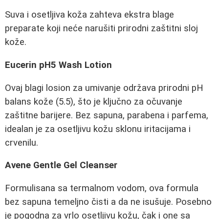
Suva i osetljiva koža zahteva ekstra blage
preparate koji neće narušiti prirodni zaštitni sloj
kože.
Eucerin pH5 Wash Lotion
Ovaj blagi losion za umivanje održava prirodni pH
balans kože (5.5), što je ključno za očuvanje
zaštitne barijere. Bez sapuna, parabena i parfema,
idealan je za osetljivu kožu sklonu iritacijama i
crvenilu.
Avene Gentle Gel Cleanser
Formulisana sa termalnom vodom, ova formula
bez sapuna temeljno čisti a da ne isušuje. Posebno
je pogodna za vrlo osetljivu kožu, čak i one sa