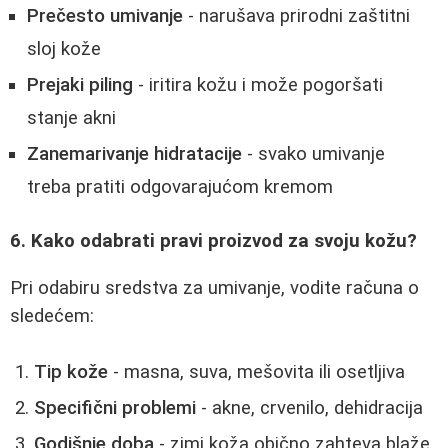
Prečesto umivanje
- narušava prirodni zaštitni
sloj kože
Prejaki piling
- iritira kožu i može pogoršati
stanje akni
Zanemarivanje hidratacije
- svako umivanje
treba pratiti odgovarajućom kremom
6. Kako odabrati pravi proizvod za svoju kožu?
Pri odabiru sredstva za umivanje, vodite računa o
sledećem:
Tip kože
- masna, suva, mešovita ili osetljiva
Specifični problemi
- akne, crvenilo, dehidracija
Godišnje doba
- zimi koža obično zahteva blaže