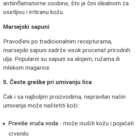
antiinflamatorne osobine, što je čini idealnom za
osetljivu i iritiranu kožu.
Marsejski sapuni
Pravođeni po tradicionalnim recepturama,
marsejski sapuni sadrže visok procenat prirodnih
ulja. Popularni su sapuni sa alojem, ružama ili
mlekom magarice.
5. Česte greške pri umivanju lica
Čak i sa najboljim proizvodima, nepravilan način
umivanja može naštetiti koži:
Previše vruća voda
- može isušiti kožu i pojačati
crvenilo