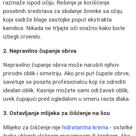
razmaže ispod očiju. Rešenje je korišćenje
posebnih sredstava za skidanje šminke sa očiju
koja sadrže blage sastojke poput ekstrakta
kamilice. Nikada ne trljajte oči snažno kako biste
izbegli crvenilo.
2. Nepravilno čupanje obrva
Nepravilno čupanje obrva može narušiti njihov
prirodni oblik i simetriju. Ako prvi put čupate obrve,
savetuje se poseta profesionalcu koji će odrediti
idealan oblik. Kasnije možete sami održavati oblik,
uvek čupajući pred ogledalom u smeru rasta dlaka.
3. Ostavljanje mlijeka za čišćenje na licu
Mlijeko za čišćenje nije
hidratantna krema
- ostatke
treba ukloniti vlažnom maramicom ili tonikom. Ako