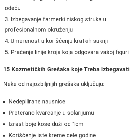
odeću
Izbegavanje farmerki niskog struka u
profesionalnom okruženju
Umerenost u korišćenju kratkih suknji
Praćenje linije kroja koja odgovara vašoj figuri
15 Kozmetičkih Grešaka koje Treba Izbegavati
Neke od najozbiljnijih grešaka uključuju:
Nedepilirane nausnice
Preterano kvarcanje u solarijumu
Izrast boje kose duži od 1cm
Korišćenje iste kreme cele godine