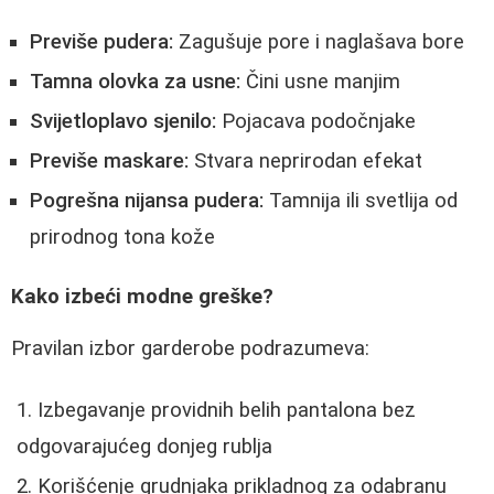
Previše pudera:
Zagušuje pore i naglašava bore
Tamna olovka za usne:
Čini usne manjim
Svijetloplavo sjenilo:
Pojacava podočnjake
Previše maskare:
Stvara neprirodan efekat
Pogrešna nijansa pudera:
Tamnija ili svetlija od
prirodnog tona kože
Kako izbeći modne greške?
Pravilan izbor garderobe podrazumeva:
Izbegavanje providnih belih pantalona bez
odgovarajućeg donjeg rublja
Korišćenje grudnjaka prikladnog za odabranu