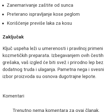
Zanemarivanje zaštite od sunca
Preterano ispravljanje kose peglom
Korišćenje previše laka za kosu
Zaključak
Ključ uspeha leži u umerenosti i pravilnoj primeni
kozmetičkih preparata. Izbegavanjem ovih čestih
grešaka, vaš izgled će biti svež i prirodno lep bez
dodatnog truda i ulaganja. Pametna nega i svesni
izbor proizvoda su osnova dugotrajne lepote.
Komentari
Trenutno nema komentara za ovaj članak.