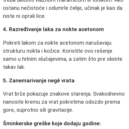
ostanu nečistoće i odumrle ćelije, učinak je kao da
niste ni oprali lice.
4. Razređivanje laka za nokte acetonom
Pokreti lakom za nokte acetonom narušavaju
strukturu nokta i kožice. Koristite ovo rešenje
samo u hitnim slučajevima, a zatim što pre skinite
takav lak.
5. Zanemarivanje negé vrata
Vrat brže pokazuje znakove starenja. Svakodnevno
nanosite kremu za vrat pokretima odozdo prema
gore, suprotno sili gravitacije.
Šminkerske greške koje dodaju godine: