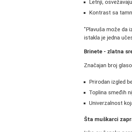
Letnji, osvežavaj
Kontrast sa tamn
"Plavuša može da iz
istakla je jedna uče
Brinete - zlatna s
Značajan broj glasov
Prirodan izgled b
Toplina smeđih ni
Univerzalnost koj
Šta muškarci zapr