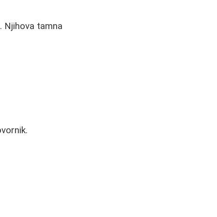
i. Njihova tamna
ovornik.