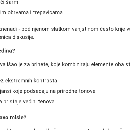
ući šarm
im obrvama i trepavicama
nenadi - pod njenom slatkom vanjštinom često krije va
snica diskusije.
redina?
a išao je za brinete, koje kombiniraju elemente oba sti
ez ekstremnih kontrasta
jansi koje podsećaju na prirodne tonove
a pristaje većini tenova
avo misle?