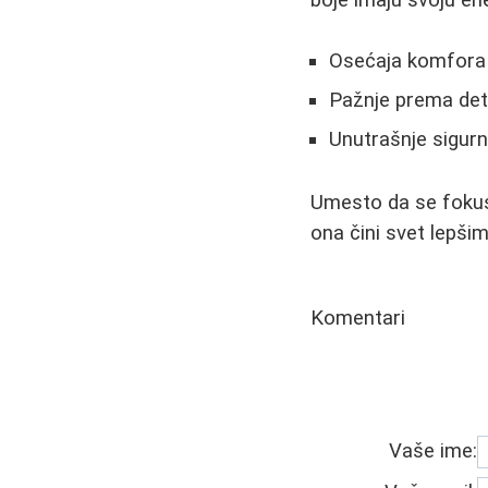
Osećaja komfora u 
Pažnje prema deta
Unutrašnje sigurn
Umesto da se fokusi
ona čini svet lepšim
Komentari
Vaše ime: