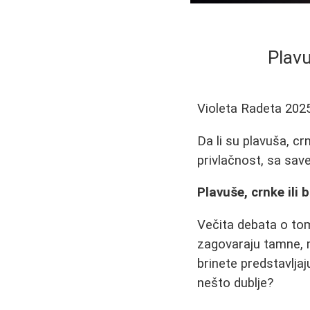
Plavu
Violeta Radeta
202
Da li su plavuša, cr
privlačnost, sa save
Plavuše, crnke ili b
Večita debata o tom
zagovaraju tamne, m
brinete predstavljaj
nešto dublje?