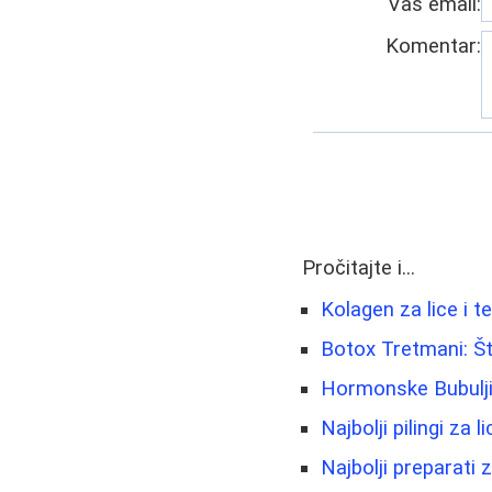
Vaš email:
Komentar:
Pročitajte i...
Kolagen za lice i te
Botox Tretmani: Št
Hormonske Bubuljic
Najbolji pilingi za 
Najbolji preparati 