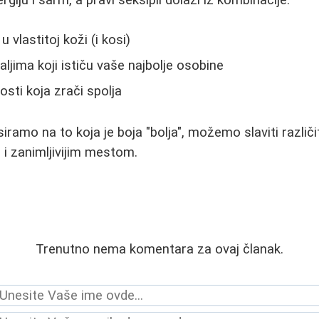
vlastitoj koži (i kosi)
ljima koji ističu vaše najbolje osobine
osti koja zrači spolja
ramo na to koja je boja "bolja", možemo slaviti različi
 i zanimljivijim mestom.
Trenutno nema komentara za ovaj članak.