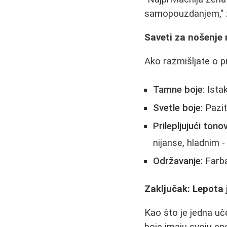
samopouzdanjem," za
Saveti za nošenje r
Ako razmišljate o p
Tamne boje:
Istak
Svetle boje:
Pazit
Prilepljujući tonov
nijanse, hladnim -
Održavanje:
Farba
Zaključak: Lepota 
Kao što je jedna uče
boje imaju svoju ene