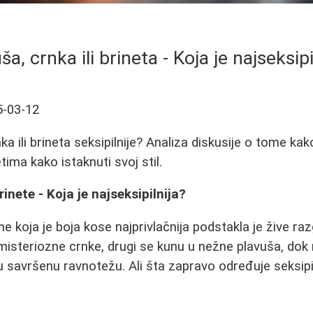
ša, crnka ili brineta - Koja je najseksipi
5-03-12
nka ili brineta seksipilnije? Analiza diskusije o tome ka
tima kako istaknuti svoj stil.
rinete - Koja je najseksipilnija?
e koja je boja kose najprivlačnija podstakla je žive ra
isteriozne crnke, drugi se kunu u nežne plavuša, dok 
u savršenu ravnotežu. Ali šta zapravo određuje seksipil 