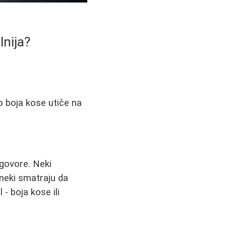
lnija?
ko boja kose utiče na
zgovore. Neki
neki smatraju da
- boja kose ili