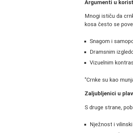
Argumenti u korist
Mnogi ističu da crn
kosa često se pove
Snagom i samop
Dramsnim izgledom
Vizuelnim kontras
"Crnke su kao munja 
Zaljubljenici u pla
S druge strane, pobo
Nježnost i vilinski