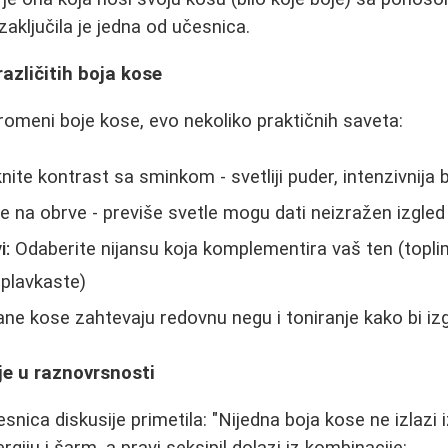
ključila je jedna od učesnica.
azličitih boja kose
romeni boje kose, evo nekoliko praktičnih saveta:
nite kontrast sa sminkom - svetliji puder, intenzivnija
e na obrve - previše svetle mogu dati neizražen izgled
i:
Odaberite nijansu koja komplementira vaš ten (topli
 plavkaste)
ne kose zahtevaju redovnu negu i toniranje kako bi iz
je u raznovrsnosti
snica diskusije primetila: "Nijedna boja kose ne izlazi 
rgiju i šarm, a pravi seksipil dolazi iz kombinacije: