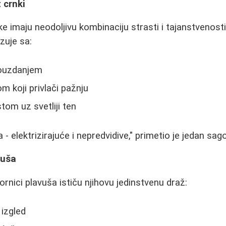
 crnki
ke imaju neodoljivu kombinaciju strasti i tajanstvenost
zuje sa:
ouzdanjem
 koji privlači pažnju
tom uz svetliji ten
- elektrizirajuće i nepredvidive," primetio je jedan sag
vuša
rnici plavuša ističu njihovu jedinstvenu draž:
 izgled