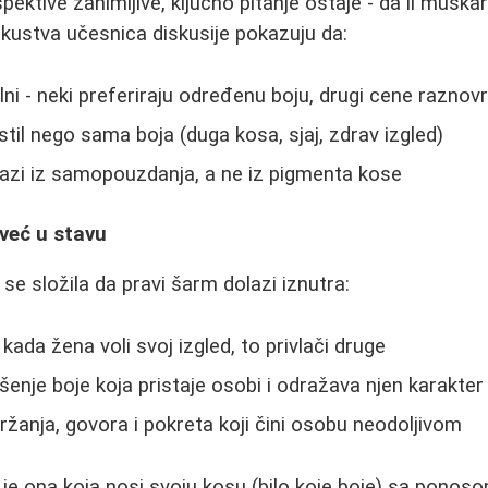
ektive zanimljive, ključno pitanje ostaje - da li muška
Iskustva učesnica diskusije pokazuju da:
alni - neki preferiraju određenu boju, drugi cene raznov
 stil nego sama boja (duga kosa, sjaj, zdrav izgled)
lazi iz samopouzdanja, a ne iz pigmenta kose
i već u stavu
se složila da pravi šarm dolazi iznutra:
ada žena voli svoj izgled, to privlači druge
šenje boje koja pristaje osobi i odražava njen karakter
ržanja, govora i pokreta koji čini osobu neodoljivom
 je ona koja nosi svoju kosu (bilo koje boje) sa ponoso