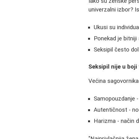
Iako su ženske persp
univerzalni izbor? 
Ukusi su individu
Ponekad je bitniji
Seksipil često do
Seksipil nije u boj
Većina sagovornika 
Samopouzdanje - k
Autentičnost - no
Harizma - način d
"Najprivlačnija žena