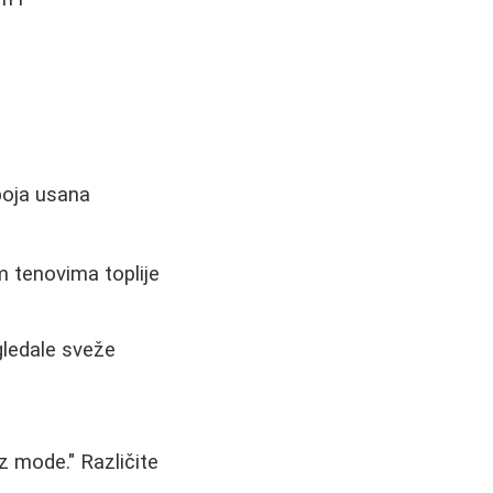
 boja usana
m tenovima toplije
gledale sveže
iz mode." Različite