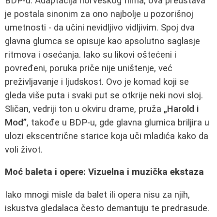
BDP-u. Adaptacija norveškog filma, ova predstava
je postala sinonim za ono najbolje u pozorišnoj
umetnosti - da učini nevidljivo vidljivim. Spoj dva
glavna glumca se opisuje kao apsolutno saglasje
ritmova i osećanja. Iako su likovi oštećeni i
povređeni, poruka priče nije uništenje, već
preživljavanje i ljudskost. Ovo je komad koji se
gleda više puta i svaki put se otkrije neki novi sloj.
Sličan, vedriji ton u okviru drame, pruža
„Harold i
Mod”
, takođe u BDP-u, gde glavna glumica briljira u
ulozi ekscentrične starice koja uči mladića kako da
voli život.
Moć baleta i opere: Vizuelna i muzička ekstaza
Iako mnogi misle da balet ili opera nisu za njih,
iskustva gledalaca često demantuju te predrasude.