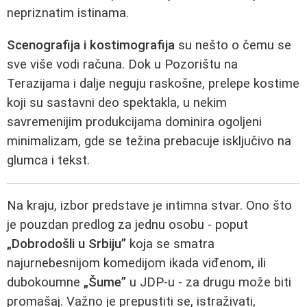
nepriznatim istinama.
Scenografija i kostimografija
su nešto o čemu se
sve više vodi računa. Dok u Pozorištu na
Terazijama i dalje neguju raskošne, prelepe kostime
koji su sastavni deo spektakla, u nekim
savremenijim produkcijama dominira ogoljeni
minimalizam, gde se težina prebacuje isključivo na
glumca i tekst.
Na kraju, izbor predstave je intimna stvar. Ono što
je pouzdan predlog za jednu osobu - poput
„Dobrodošli u Srbiju”
koja se smatra
najurnebesnijom komedijom ikada viđenom, ili
dubokoumne
„Šume”
u JDP-u - za drugu može biti
promašaj. Važno je prepustiti se, istraživati,