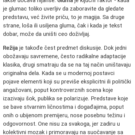
lakše uočava nijanse.
Gluma
je ključni faktor - kada
je glumac toliko uverljiv da zaboravite da gledate
predstavu, već živite priču, to je magija. Sa druge
strane, loša ili usiljena gluma, čak i kada je tekst
dobar, može da uništi ceo doživljaj.
Režija
je takođe čest predmet diskusije. Dok jedni
obožavaju savremene, često radikalne adaptacije
klasika, drugi smatraju da se na taj način uništavaju
originalna dela. Kada se u modernoj postavci
pojave elementi koji su previše eksplicitni ili politički
angažovani, poput kontroverznih scena koje
izazivaju šok, publika se polarizuje. Predstave koje
se bave stvarnim ličnostima i događajima, poput
onih o ubijenom premijeru, nose posebnu težinu i
odgovornost. One nisu za svakoga, jer zadiru u
kolektivni mozak i primoravaju na suočavanje sa