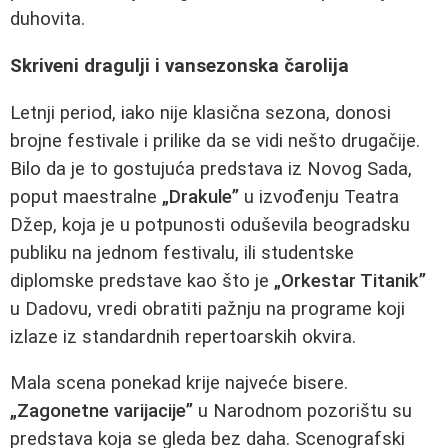
duhovita.
Skriveni dragulji i vansezonska čarolija
Letnji period, iako nije klasična sezona, donosi
brojne festivale i prilike da se vidi nešto drugačije.
Bilo da je to gostujuća predstava iz Novog Sada,
poput maestralne
„Drakule”
u izvođenju Teatra
Džep, koja je u potpunosti oduševila beogradsku
publiku na jednom festivalu, ili studentske
diplomske predstave kao što je
„Orkestar Titanik”
u Dadovu, vredi obratiti pažnju na programe koji
izlaze iz standardnih repertoarskih okvira.
Mala scena ponekad krije najveće bisere.
„Zagonetne varijacije”
u Narodnom pozorištu su
predstava koja se gleda bez daha. Scenografski