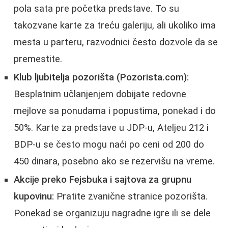
pola sata pre početka predstave. To su
takozvane karte za treću galeriju, ali ukoliko ima
mesta u parteru, razvodnici često dozvole da se
premestite.
Klub ljubitelja pozorišta (Pozorista.com):
Besplatnim učlanjenjem dobijate redovne
mejlove sa ponudama i popustima, ponekad i do
50%. Karte za predstave u JDP-u, Ateljeu 212 i
BDP-u se često mogu naći po ceni od 200 do
450 dinara, posebno ako se rezervišu na vreme.
Akcije preko Fejsbuka i sajtova za grupnu
kupovinu:
Pratite zvanične stranice pozorišta.
Ponekad se organizuju nagradne igre ili se dele