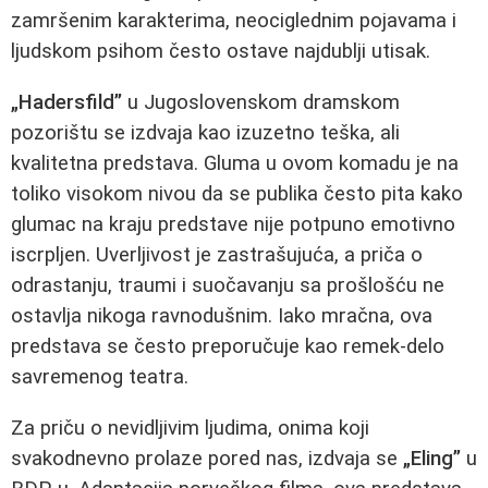
zamršenim karakterima, neociglednim pojavama i
ljudskom psihom često ostave najdublji utisak.
„Hadersfild”
u Jugoslovenskom dramskom
pozorištu se izdvaja kao izuzetno teška, ali
kvalitetna predstava. Gluma u ovom komadu je na
toliko visokom nivou da se publika često pita kako
glumac na kraju predstave nije potpuno emotivno
iscrpljen. Uverljivost je zastrašujuća, a priča o
odrastanju, traumi i suočavanju sa prošlošću ne
ostavlja nikoga ravnodušnim. Iako mračna, ova
predstava se često preporučuje kao remek-delo
savremenog teatra.
Za priču o nevidljivim ljudima, onima koji
svakodnevno prolaze pored nas, izdvaja se
„Eling”
u