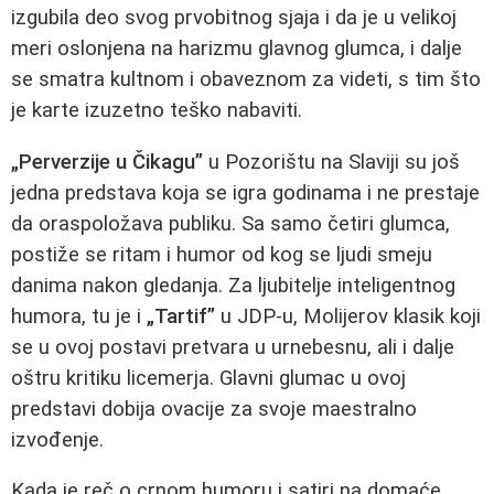
izgubila deo svog prvobitnog sjaja i da je u velikoj
meri oslonjena na harizmu glavnog glumca, i dalje
se smatra kultnom i obaveznom za videti, s tim što
je karte izuzetno teško nabaviti.
„Perverzije u Čikagu”
u Pozorištu na Slaviji su još
jedna predstava koja se igra godinama i ne prestaje
da oraspoložava publiku. Sa samo četiri glumca,
postiže se ritam i humor od kog se ljudi smeju
danima nakon gledanja. Za ljubitelje inteligentnog
humora, tu je i
„Tartif”
u JDP-u, Molijerov klasik koji
se u ovoj postavi pretvara u urnebesnu, ali i dalje
oštru kritiku licemerja. Glavni glumac u ovoj
predstavi dobija ovacije za svoje maestralno
izvođenje.
Kada je reč o crnom humoru i satiri na domaće