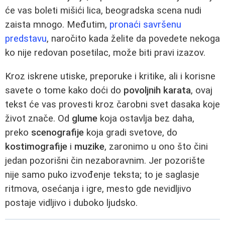
će vas boleti mišići lica, beogradska scena nudi
zaista mnogo. Međutim,
pronaći savršenu
predstavu
, naročito kada želite da povedete nekoga
ko nije redovan posetilac, može biti pravi izazov.
Kroz iskrene utiske, preporuke i kritike, ali i korisne
savete o tome kako doći do
povoljnih karata
, ovaj
tekst će vas provesti kroz čarobni svet dasaka koje
život znače. Od
glume
koja ostavlja bez daha,
preko
scenografije
koja gradi svetove, do
kostimografije
i
muzike
, zaronimo u ono što čini
jedan pozorišni čin nezaboravnim. Jer pozorište
nije samo puko izvođenje teksta; to je saglasje
ritmova, osećanja i igre, mesto gde nevidljivo
postaje vidljivo i duboko ljudsko.