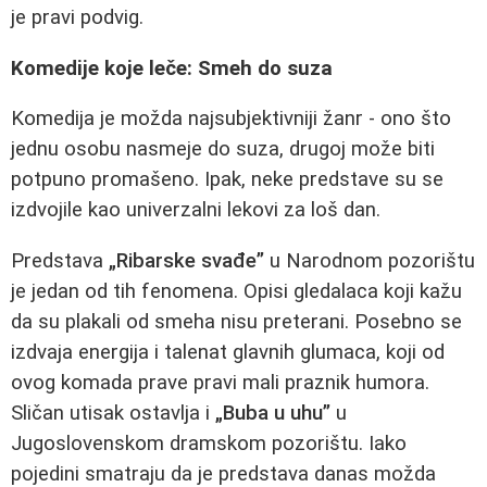
je pravi podvig.
Komedije koje leče: Smeh do suza
Komedija je možda najsubjektivniji žanr - ono što
jednu osobu nasmeje do suza, drugoj može biti
potpuno promašeno. Ipak, neke predstave su se
izdvojile kao univerzalni lekovi za loš dan.
Predstava
„Ribarske svađe”
u Narodnom pozorištu
je jedan od tih fenomena. Opisi gledalaca koji kažu
da su plakali od smeha nisu preterani. Posebno se
izdvaja energija i talenat glavnih glumaca, koji od
ovog komada prave pravi mali praznik humora.
Sličan utisak ostavlja i
„Buba u uhu”
u
Jugoslovenskom dramskom pozorištu. Iako
pojedini smatraju da je predstava danas možda