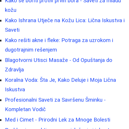
Kako se boriti protiv prvih bora - Saveti za mladu
kožu
Kako Ishrana Utječe na Kožu Lica: Lična Iskustva i
Saveti
Kako rešiti akne i fleke: Potraga za uzrokom i
dugotrajnim rešenjem
Blagotvorni Utisci Masaže - Od Opuštanja do
Zdravlja
Koralna Voda: Šta Je, Kako Deluje i Moja Lična
Iskustva
Profesionalni Saveti za Savršenu Šminku -
Kompletan Vodič
Med i Cimet - Prirodni Lek za Mnoge Bolesti