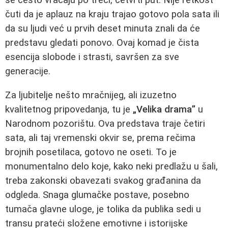
se često vraćaju po treći, četvrti put. Nije retkost
čuti da je aplauz na kraju trajao gotovo pola sata ili
da su ljudi već u prvih deset minuta znali da će
predstavu gledati ponovo. Ovaj komad je čista
esencija slobode i strasti, savršen za sve
generacije.
Za ljubitelje nešto mračnijeg, ali izuzetno
kvalitetnog pripovedanja, tu je
„Velika drama”
u
Narodnom pozorištu. Ova predstava traje četiri
sata, ali taj vremenski okvir se, prema rečima
brojnih posetilaca, gotovo ne oseti. To je
monumentalno delo koje, kako neki predlažu u šali,
treba zakonski obavezati svakog građanina da
odgleda. Snaga glumačke postave, posebno
tumača glavne uloge, je tolika da publika sedi u
transu prateći složene emotivne i istorijske