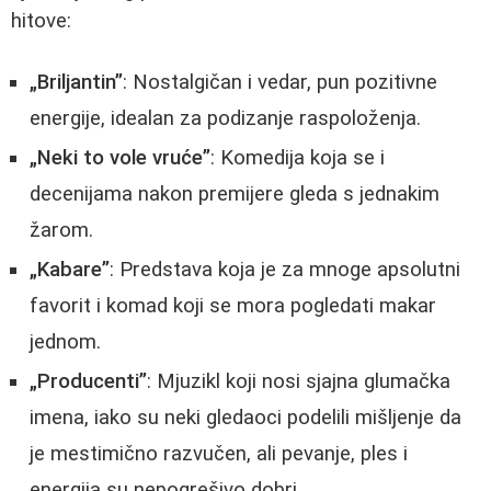
hitove:
„Briljantin”
: Nostalgičan i vedar, pun pozitivne
energije, idealan za podizanje raspoloženja.
„Neki to vole vruće”
: Komedija koja se i
decenijama nakon premijere gleda s jednakim
žarom.
„Kabare”
: Predstava koja je za mnoge apsolutni
favorit i komad koji se mora pogledati makar
jednom.
„Producenti”
: Mjuzikl koji nosi sjajna glumačka
imena, iako su neki gledaoci podelili mišljenje da
je mestimično razvučen, ali pevanje, ples i
energija su nepogrešivo dobri.