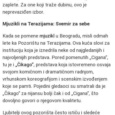
zaplete. Za one koji traže dubinu, ovo je
neprevaziđen izbor.
Mjuzikli na Terazijama: Svemir za sebe
Kada se pomene
mjuzikl
u Beogradu, misli odmah
lete ka Pozorištu na Terazijama. Ova kuća slovi za
instituciju koja je iznedrila neke od najgledanijih i
najvoljenijih predstava. Pored pomenutih „Cigana”,
tu je i
„Čikago”
, predstava koja istovremeno osvaja
svojom komičnom i dramatičnom radnjom,
vrhunskom koreografijom i scenskim izvođenjem
koje se pamti. Pojedini gledaoci su smatrali da je
„Čikago” za nijansu bolji čak i od „Cigana”, što
dovoljno govori o njegovom kvalitetu.
Ljubitelji ovog pozorišta često ističu i sledeće