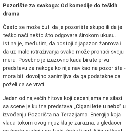
Pozorište za svakoga: Od komedije do teških
drama
Često se može čuti da je pozorište skupo ili da je
teško naći nešto što odgovara širokom ukusu.
Istina je, međutim, da postoji dijapazon žanrova i
da uz malo istraživanja svako može pronaći svoju
meru. Posebno je izazovno kada birate prvu
predstavu za nekoga ko nije navikao na pozorište -
mora biti dovoljno zanimljiva da ga podstakne da
poželi da se vrati.
Jedan od najvećih hitova koji decenijama ne silazi
sa scene je kultna predstava
„Cigani lete u nebo”
u
izvođenju Pozorišta na Terazijama. Energija koja
vlada tokom ovog mjuzikla je zarazna, a gledaoci