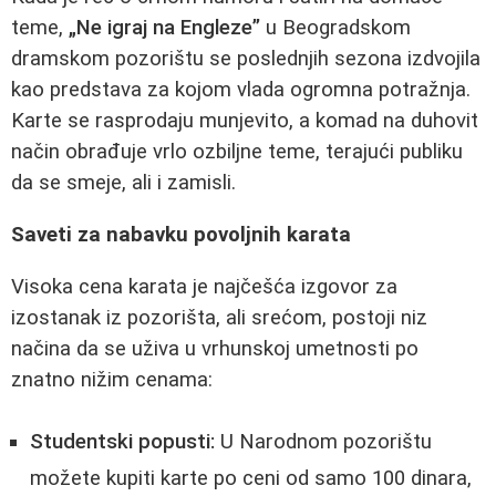
teme,
„Ne igraj na Engleze”
u Beogradskom
dramskom pozorištu se poslednjih sezona izdvojila
kao predstava za kojom vlada ogromna potražnja.
Karte se rasprodaju munjevito, a komad na duhovit
način obrađuje vrlo ozbiljne teme, terajući publiku
da se smeje, ali i zamisli.
Saveti za nabavku povoljnih karata
Visoka cena karata je najčešća izgovor za
izostanak iz pozorišta, ali srećom, postoji niz
načina da se uživa u vrhunskoj umetnosti po
znatno nižim cenama:
Studentski popusti:
U Narodnom pozorištu
možete kupiti karte po ceni od samo 100 dinara,