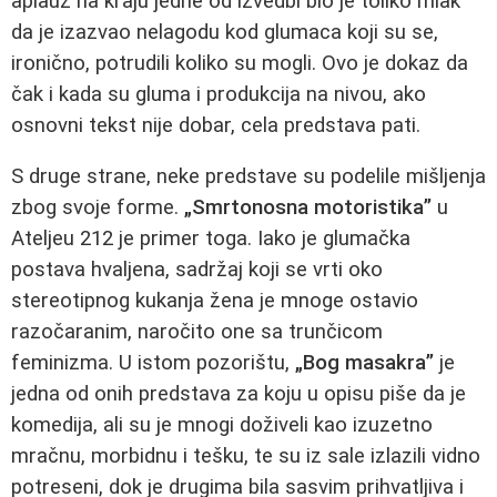
aplauz na kraju jedne od izvedbi bio je toliko mlak
da je izazvao nelagodu kod glumaca koji su se,
ironično, potrudili koliko su mogli. Ovo je dokaz da
čak i kada su gluma i produkcija na nivou, ako
osnovni tekst nije dobar, cela predstava pati.
S druge strane, neke predstave su podelile mišljenja
zbog svoje forme.
„Smrtonosna motoristika”
u
Ateljeu 212 je primer toga. Iako je glumačka
postava hvaljena, sadržaj koji se vrti oko
stereotipnog kukanja žena je mnoge ostavio
razočaranim, naročito one sa trunčicom
feminizma. U istom pozorištu,
„Bog masakra”
je
jedna od onih predstava za koju u opisu piše da je
komedija, ali su je mnogi doživeli kao izuzetno
mračnu, morbidnu i tešku, te su iz sale izlazili vidno
potreseni, dok je drugima bila sasvim prihvatljiva i