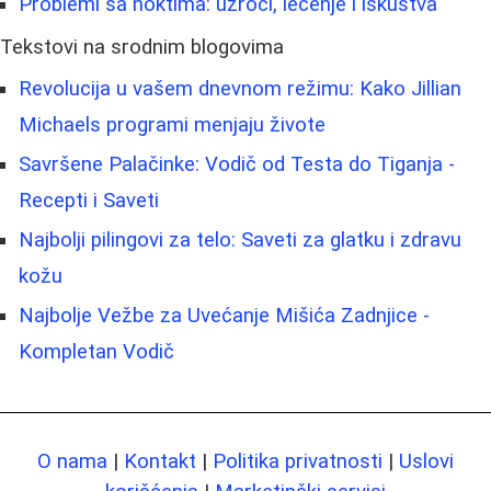
Problemi sa noktima: uzroci, lečenje i iskustva
Tekstovi na srodnim blogovima
Revolucija u vašem dnevnom režimu: Kako Jillian
Michaels programi menjaju živote
Savršene Palačinke: Vodič od Testa do Tiganja -
Recepti i Saveti
Najbolji pilingovi za telo: Saveti za glatku i zdravu
kožu
Najbolje Vežbe za Uvećanje Mišića Zadnjice -
Kompletan Vodič
O nama
|
Kontakt
|
Politika privatnosti
|
Uslovi