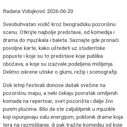
Radana Vidojković
2026-06-20
Sveobuhvatan vodič kroz beogradsku pozorišnu
scenu. Otkrijte najbolje predstave, od komedija i
drama do mjuzikala i baleta. Saznajte gde pronaći
povoljne karte, kako uštedeti uz studentske
popuste i koje su to predstave koje publika
obožava, a koje su izazvale podeljena mišljenja.
Delimo iskrene utiske o glumi, režiji i scenografiji.
Dok letnji festivali donose dašak svežine na
pozorišnu mapu, a neki čekaju povratak omiljenih
komada na repertoar, svet pozorišta i dalje živi
punim plućima. Bilo da ste zaljubljenik u mjuzikle
koji ispunjavaju salu energijom, poklonik drame koja
tera na razmišljanje, ili pak tražite komediju od koje