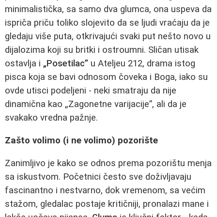
minimalistička, sa samo dva glumca, ona uspeva da
ispriča priču toliko slojevito da se ljudi vraćaju da je
gledaju više puta, otkrivajući svaki put nešto novo u
dijalozima koji su britki i ostroumni. Sličan utisak
ostavlja i
„Posetilac”
u Ateljeu 212, drama istog
pisca koja se bavi odnosom čoveka i Boga, iako su
ovde utisci podeljeni - neki smatraju da nije
dinamična kao „Zagonetne varijacije”, ali da je
svakako vredna pažnje.
Zašto volimo (i ne volimo) pozorište
Zanimljivo je kako se odnos prema pozorištu menja
sa iskustvom. Početnici često sve doživljavaju
fascinantno i nestvarno, dok vremenom, sa većim
stažom, gledalac postaje kritičniji, pronalazi mane i