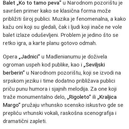
Balet „Ko to tamo peva”
u Narodnom pozorištu je
savršen primer kako se klasična forma može
približiti široj publici. Muzika je fenomenalna, a kako
kažu oni koji su gledali, čak i ljudi koji inače ne vole
balet izlaze oduševljeni. Problem je jedino što se
retko igra, a karte planu gotovo odmah.
Opera
„Jadnici”
u Madlenianumu je doživela
ogroman uspeh kod publike, kao i
„Seviljski
berberin”
u Narodnom pozorištu, koji se izvodi na
srpskom jeziku i time dodatno približava publici
priču punu humora i sjajnih melodija. Za one koji
traže monumentalno delo,
„Rigoleto”
ili
„Kraljica
Margo”
pružaju vrhunsko scensko iskustvo gde se
prepliću vrhunski vokali, raskošna scenografija i
dramatični zapleti.