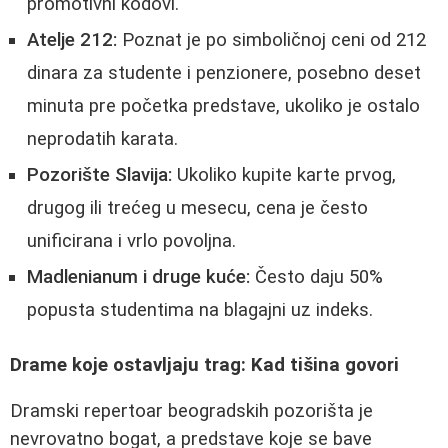
promotivni kodovi.
Atelje 212:
Poznat je po simboličnoj ceni od 212
dinara za studente i penzionere, posebno deset
minuta pre početka predstave, ukoliko je ostalo
neprodatih karata.
Pozorište Slavija:
Ukoliko kupite karte prvog,
drugog ili trećeg u mesecu, cena je često
unificirana i vrlo povoljna.
Madlenianum i druge kuće:
Često daju 50%
popusta studentima na blagajni uz indeks.
Drame koje ostavljaju trag: Kad tišina govori
Dramski repertoar beogradskih pozorišta je
nevrovatno bogat, a predstave koje se bave