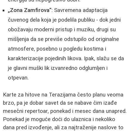
„Zona Zamfirova”
: Savremena adaptacija
čuvenog dela koja je podelila publiku - dok jedni
obožavaju moderni pristup i muziku, drugi su
mišljenja da se previše odstupilo od originalne
atmosfere, posebno u pogledu kostima i
karakterizacije pojedinih likova. Ipak, slažu se da
je glavni muški lik izvanredno odglumljen i
otpevan.
Karte za hitove na Terazijama često planu veoma
brzo, pa je dobar savet da se nabave čim izađe
mesečni repertoar, ponekad i mesec dana unapred.
Ponekad je moguće doći do ulaznica i nekoliko
dana pred izvođenje, ali za najtraženije naslove to