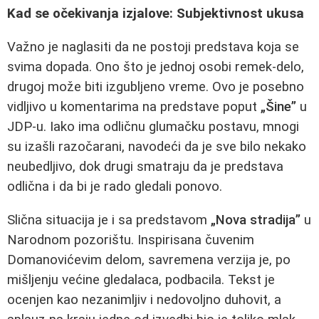
Kad se očekivanja izjalove: Subjektivnost ukusa
Važno je naglasiti da ne postoji predstava koja se
svima dopada. Ono što je jednoj osobi remek-delo,
drugoj može biti izgubljeno vreme. Ovo je posebno
vidljivo u komentarima na predstave poput
„Šine”
u
JDP-u. Iako ima odličnu glumačku postavu, mnogi
su izašli razočarani, navodeći da je sve bilo nekako
neubedljivo, dok drugi smatraju da je predstava
odlična i da bi je rado gledali ponovo.
Slična situacija je i sa predstavom
„Nova stradija”
u
Narodnom pozorištu. Inspirisana čuvenim
Domanovićevim delom, savremena verzija je, po
mišljenju većine gledalaca, podbacila. Tekst je
ocenjen kao nezanimljiv i nedovoljno duhovit, a