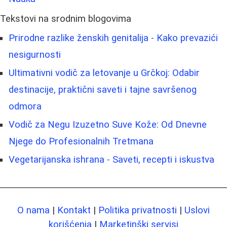
Tekstovi na srodnim blogovima
Prirodne razlike ženskih genitalija - Kako prevazići
nesigurnosti
Ultimativni vodič za letovanje u Grčkoj: Odabir
destinacije, praktični saveti i tajne savršenog
odmora
Vodič za Negu Izuzetno Suve Kože: Od Dnevne
Njege do Profesionalnih Tretmana
Vegetarijanska ishrana - Saveti, recepti i iskustva
O nama
|
Kontakt
|
Politika privatnosti
|
Uslovi
korišćenja
|
Marketinški servisi