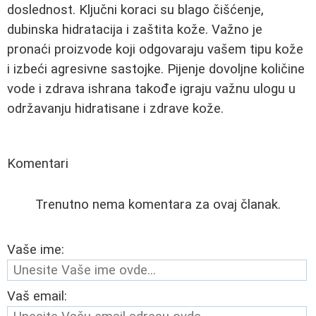
doslednost. Ključni koraci su blago čišćenje,
dubinska hidratacija i zaštita kože. Važno je
pronaći proizvode koji odgovaraju vašem tipu kože
i izbeći agresivne sastojke. Pijenje dovoljne količine
vode i zdrava ishrana takođe igraju važnu ulogu u
održavanju hidratisane i zdrave kože.
Komentari
Trenutno nema komentara za ovaj članak.
Vaše ime:
Vaš email: