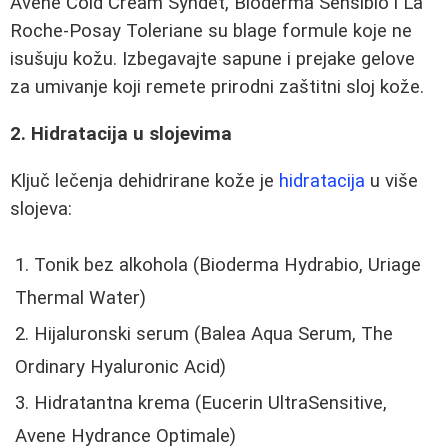
Avene Cold Cream Syndet, Bioderma Sensibio i La
Roche-Posay Toleriane su blage formule koje ne
isušuju kožu. Izbegavajte sapune i prejake gelove
za umivanje koji remete prirodni zaštitni sloj kože.
2. Hidratacija u slojevima
Ključ lečenja dehidrirane kože je
hidratacija
u više
slojeva:
Tonik bez alkohola (Bioderma Hydrabio, Uriage
Thermal Water)
Hijaluronski serum (Balea Aqua Serum, The
Ordinary Hyaluronic Acid)
Hidratantna krema (Eucerin UltraSensitive,
Avene Hydrance Optimale)