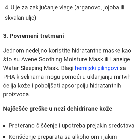
Ulje za zaključanje vlage (arganovo, jojoba ili
skvalan ulje)
3. Povremeni tretmani
Jednom nedeljno koristite hidratantne maske kao
što su Avene Soothing Moisture Mask ili Laneige
Water Sleeping Mask. Blagi
hemijski pilingovi
sa
PHA kiselinama mogu pomoći u uklanjanju mrtvih
ćelija kože i poboljšati apsorpciju hidratantnih
proizvoda.
Najčešće greške u nezi dehidrirane kože
Preterano čišćenje i upotreba prejakin sredstava
Korišćenje preparata sa alkoholom i jakim