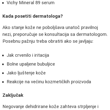
Vichy Mineral 89 serum
Kada posetiti dermatologa?
Ako stanje kože ne poboljšava unatoč pravilnoj
nezi, preporučuje se konsultacija sa dermatologom.
Posebnu pažnju treba obratiti ako se javljaju:
Jak crvenilo i iritacija
Bolne upaljene bubuljice
Jako ljuštenje kože
Reakcije na većinu kozmetičkih proizvoda
Zaključak
Negovanje dehidrirane kože zahteva strpljenje i