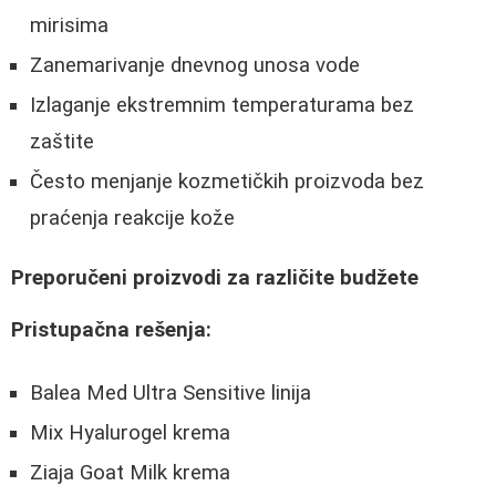
mirisima
Zanemarivanje dnevnog unosa vode
Izlaganje ekstremnim temperaturama bez
zaštite
Često menjanje kozmetičkih proizvoda bez
praćenja reakcije kože
Preporučeni proizvodi za različite budžete
Pristupačna rešenja:
Balea Med Ultra Sensitive linija
Mix Hyalurogel krema
Ziaja Goat Milk krema