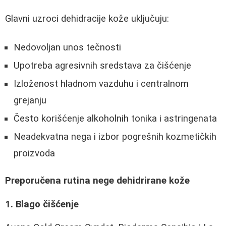
Glavni uzroci dehidracije kože uključuju:
Nedovoljan unos tečnosti
Upotreba agresivnih sredstava za čišćenje
Izloženost hladnom vazduhu i centralnom
grejanju
Često korišćenje alkoholnih tonika i astringenata
Neadekvatna nega i izbor pogrešnih kozmetičkih
proizvoda
Preporučena rutina nege dehidrirane kože
1. Blago čišćenje