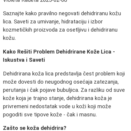
Saznajte kako pravilno negovati dehidriranu kožu
lica. Saveti za umivanje, hidrataciju i izbor
kozmetičkih proizvoda za osetljivu i dehidriranu
kožu.
Kako Rešiti Problem Dehidrirane Kože Lica -
Iskustva i Saveti
Dehidrirana koža lica predstavlja čest problem koji
može dovesti do neugodnog osećaja zatezanja,
perutanja i čak pojave bubuljica. Za razliku od suve
kože koja je trajno stanje, dehidrirana koža je
privremeni nedostatak vode u koži koji može
pogoditi sve tipove kože - čak i masnu.
Zašto se koža dehidrira?