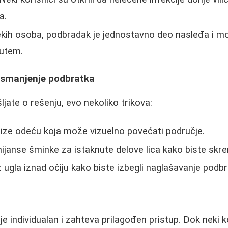
a.
kih osoba, podbradak je jednostavno deo nasleđa i mo
utem.
o smanjenje podbratka
jate o rešenju, evo nekoliko trikova:
ize odeću koja može vizuelno povećati područje.
 nijanse šminke za istaknute delove lica kako biste skre
z ugla iznad očiju kako biste izbegli naglašavanje podbr
e individualan i zahteva prilagođen pristup. Dok neki k