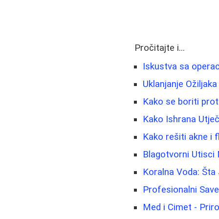
Pročitajte i...
Iskustva sa operac
Uklanjanje Ožiljaka
Kako se boriti prot
Kako Ishrana Utječ
Kako rešiti akne i
Blagotvorni Utisci
Koralna Voda: Šta 
Profesionalni Sav
Med i Cimet - Prir