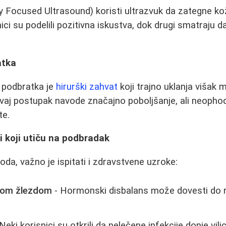
y Focused Ultrasound) koristi ultrazvuk da zategne k
ici su podelili pozitivna iskustva, dok drugi smatraju da
atka
a podbratka je
hirurški zahvat
koji trajno uklanja višak 
 ovaj postupak navode značajno poboljšanje, ali neophod
te.
i koji utiču na podbradak
da, važno je ispitati i zdravstvene uzroke:
tnom žlezdom
- Hormonski disbalans može dovesti do r
Neki korisnici su otkrili da nelečene infekcije donje vi