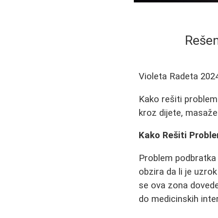
Rešen
Violeta Radeta
202
Kako rešiti problem
kroz dijete, masaže
Kako Rešiti Probl
Problem podbratka 
obzira da li je uzro
se ova zona dovede 
do medicinskih inter