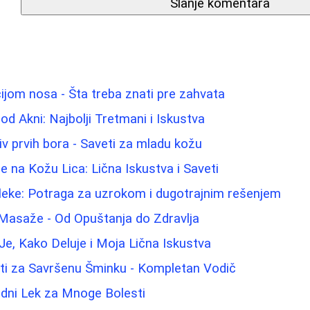
Slanje komentara
ijom nosa - Šta treba znati pre zahvata
 od Akni: Najbolji Tretmani i Iskustva
iv prvih bora - Saveti za mladu kožu
e na Kožu Lica: Lična Iskustva i Saveti
 fleke: Potraga za uzrokom i dugotrajnim rešenjem
 Masaže - Od Opuštanja do Zdravlja
Je, Kako Deluje i Moja Lična Iskustva
eti za Savršenu Šminku - Kompletan Vodič
odni Lek za Mnoge Bolesti