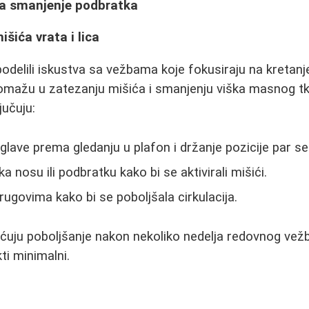
a smanjenje podbratka
šića vrata i lica
odelili iskustva sa vežbama koje fokusiraju na kretanje
pomažu u zatezanju mišića i smanjenju viška masnog tk
jučuju:
glave prema gledanju u plafon i držanje pozicije par se
a nosu ili podbratku kako bi se aktivirali mišići.
rugovima kako bi se poboljšala cirkulacija.
ećuju poboljšanje nakon nekoliko nedelja redovnog vežb
ti minimalni.