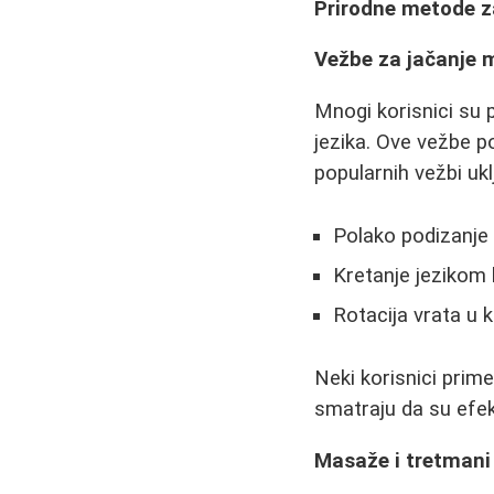
Prirodne metode z
Vežbe za jačanje mi
Mnogi korisnici su p
jezika. Ove vežbe 
popularnih vežbi ukl
Polako podizanje 
Kretanje jezikom k
Rotacija vrata u k
Neki korisnici prim
smatraju da su efek
Masaže i tretmani