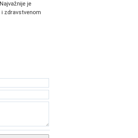
Najvažnije je
a i zdravstvenom