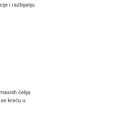
je i razbijanju
masnih ćelija.
e se kreću u