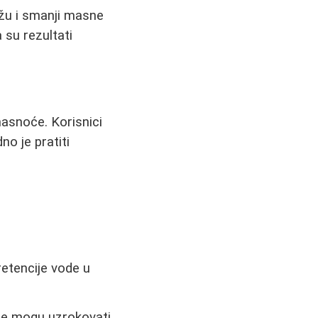
ožu i smanji masne
 su rezultati
masnoće. Korisnici
no je pratiti
etencije vode u
lice mogu uzrokovati