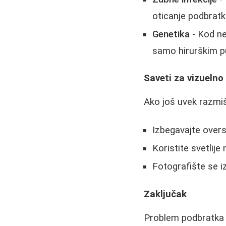
oticanje podbratk
Genetika
- Kod ne
samo hirurškim p
Saveti za vizueln
Ako još uvek razmišl
Izbegavajte overs
Koristite svetlije
Fotografište se i
Zaključak
Problem podbratka j