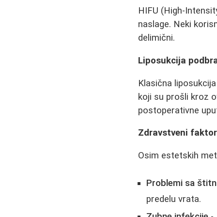
HIFU (High-Intensit
naslage. Neki korisn
delimični.
Liposukcija podbr
Klasična liposukcij
koji su prošli kroz
postoperativne upu
Zdravstveni faktor
Osim estetskih meto
Problemi sa šti
predelu vrata.
Zubne infekcije
- 