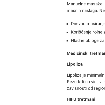
Manuelne masaže i u
masnih naslaga. Nek
Dnevno masiranje
Korišćenje rolne z
Hladne obloge za 
Medicinski tretma
Lipoliza
Lipoliza je minimaln
Rezultati su vidljiv
zavisnosti od regiona
HIFU tretmani