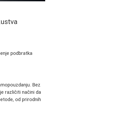
kustva
jenje podbratka
 samopouzdanju. Bez
e različiti načini da
metode, od prirodnih