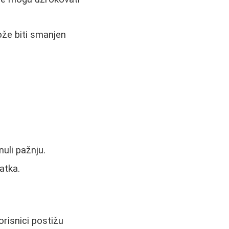
že biti smanjen
nuli pažnju.
atka.
orisnici postižu