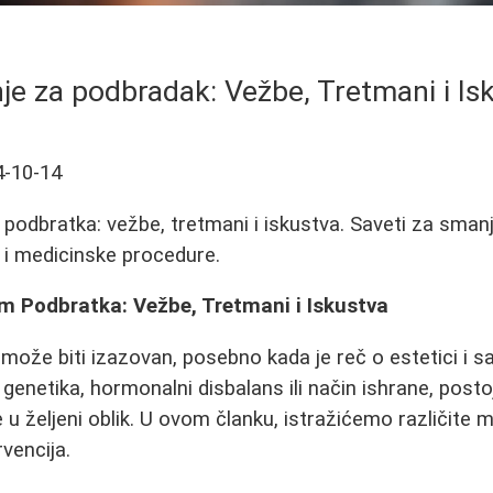
je za podbradak: Vežbe, Tretmani i Is
4-10-14
 podbratka: vežbe, tretmani i iskustva. Saveti za sman
 i medicinske procedure.
em Podbratka: Vežbe, Tretmani i Iskustva
može biti izazovan, posebno kada je reč o estetici i
k genetika, hormonalni disbalans ili način ishrane, postoj
u željeni oblik. U ovom članku, istražićemo različite 
vencija.