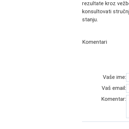
rezultate kroz vežb
konsultovati stručn
stanju.
Komentari
Vaše ime:
Vaš email:
Komentar: