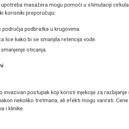
potreba masažera mogu pomoći u stimulaciji cirkulaci
i korisniki preporučuju:
 područja podbratka u krugovima.
a lice kako bi se smanjila retencija vode.
smanjenje oticanja.
ni
o invazivan postupak koji koristi injekcije za razbijanje 
i nakon nekoliko tretmana, ali efekti mogu varirati. Cen
 i klinike.