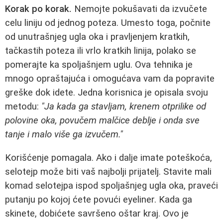
Korak po korak.
Nemojte pokušavati da izvučete
celu liniju od jednog poteza. Umesto toga, počnite
od unutrašnjeg ugla oka i pravljenjem kratkih,
tačkastih poteza ili vrlo kratkih linija, polako se
pomerajte ka spoljašnjem uglu. Ova tehnika je
mnogo opraštajuća i omogućava vam da popravite
greške dok idete. Jedna korisnica je opisala svoju
metodu:
"Ja kada ga stavljam, krenem otprilike od
polovine oka, povučem malčice deblje i onda sve
tanje i malo više ga izvučem."
Korišćenje pomagala. Ako i dalje imate poteškoća,
selotejp može biti vaš najbolji prijatelj. Stavite mali
komad selotejpa ispod spoljašnjeg ugla oka, praveći
putanju po kojoj ćete povući eyeliner. Kada ga
skinete, dobićete savršeno oštar kraj. Ovo je