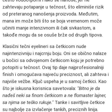
zahtevaju potapanje u tečnost, što eliminiše rizik
od preteranog nanošenja proizvoda. Međutim,
mana im može biti što se boja vremenom može
učiniti manje intenzivnom ili čak sivkastom, a
takođe mogu da se osuše brže od drugih tipova.
Klasični tečni eyelineri sa četkicom nude
najintenzivniju i najcrnju boju. Oni se obično nalaze
u bočici sa odvojenom četkicom koju je potrebno
potopiti u tečnost. Ovaj tip daje najprofesionalniji
finish i omogućava najveću preciznost, ali zahteva i
najviše vežbe. Ključ uspeha je u samoj četkici. Kao
što je iskusna korisnica savetovala:
"Bitno je da
nađeš neki sa finom četkicom a ne flomaster lajner,
sa njima se teško rukuje."
Tanke i savitljive četkice
su najbolje za izvlačenje tankih, preciznih linija.