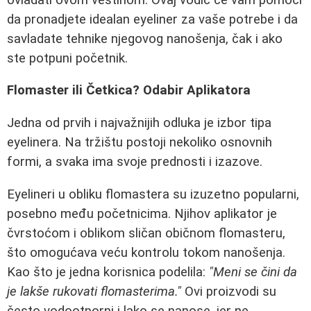
da pronadjete idealan eyeliner za vaše potrebe i da
savladate tehnike njegovog nanošenja, čak i ako
ste potpuni početnik.
Flomaster ili Četkica? Odabir Aplikatora
Jedna od prvih i najvažnijih odluka je izbor tipa
eyelinera. Na tržištu postoji nekoliko osnovnih
formi, a svaka ima svoje prednosti i izazove.
Eyelineri u obliku flomastera su izuzetno popularni,
posebno među početnicima. Njihov aplikator je
čvrstoćom i oblikom sličan običnom flomasteru,
što omogućava veću kontrolu tokom nanošenja.
Kao što je jedna korisnica podelila:
"Meni se čini da
je lakše rukovati flomasterima."
Ovi proizvodi su
često vodootporni i lako se nanose, jer ne