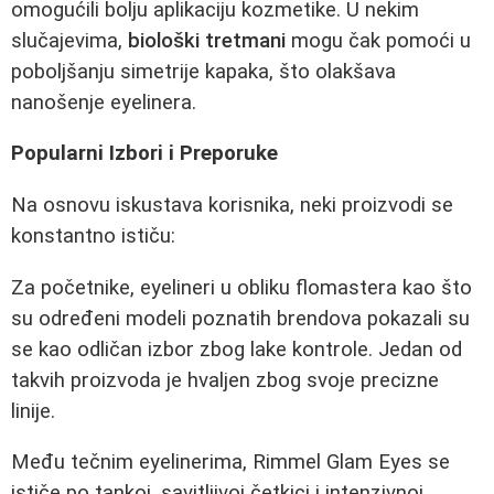
omogućili bolju aplikaciju kozmetike. U nekim
slučajevima,
biološki tretmani
mogu čak pomoći u
poboljšanju simetrije kapaka, što olakšava
nanošenje eyelinera.
Popularni Izbori i Preporuke
Na osnovu iskustava korisnika, neki proizvodi se
konstantno ističu:
Za početnike, eyelineri u obliku flomastera kao što
su određeni modeli poznatih brendova pokazali su
se kao odličan izbor zbog lake kontrole. Jedan od
takvih proizvoda je hvaljen zbog svoje precizne
linije.
Među tečnim eyelinerima, Rimmel Glam Eyes se
ističe po tankoj, savitljivoj četkici i intenzivnoj,