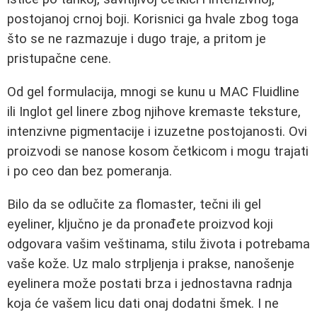
postojanoj crnoj boji. Korisnici ga hvale zbog toga
što se ne razmazuje i dugo traje, a pritom je
pristupačne cene.
Od gel formulacija, mnogi se kunu u MAC Fluidline
ili Inglot gel linere zbog njihove kremaste teksture,
intenzivne pigmentacije i izuzetne postojanosti. Ovi
proizvodi se nanose kosom četkicom i mogu trajati
i po ceo dan bez pomeranja.
Bilo da se odlučite za flomaster, tečni ili gel
eyeliner, ključno je da pronađete proizvod koji
odgovara vašim veštinama, stilu života i potrebama
vaše kože. Uz malo strpljenja i prakse, nanošenje
eyelinera može postati brza i jednostavna radnja
koja će vašem licu dati onaj dodatni šmek. I ne