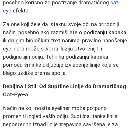
posebno korisno za postizanje dramatičnog
cat-
eye
efekta.
Za one koji žele da istaknu svoje oči na prirodniji
način, posebno ako razmišljate o
podizanju kapaka
ili drugim
biološkim tretmanima
, pravilno nanošenje
eyelinera može stvoriti iluziju otvorenijih i
podignutijih očiju. Tehnika
podizanja kapaka
pomoću šminke uključuje izvlačenje linije koja se
blago uzdiže prema spolja.
Debljina i Stil: Od Suptilne Linije do Dramatičnog
Cat-Eye-a
Način na koji nosite eyeliner može potpuno
promeniti izgled vaših očiju. Suptilna, tanka linija
neposredno iznad linije trepavica savršena je za