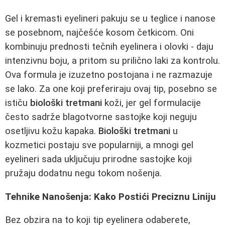
Gel i kremasti eyelineri pakuju se u teglice i nanose
se posebnom, najčešće kosom četkicom. Oni
kombinuju prednosti tečnih eyelinera i olovki - daju
intenzivnu boju, a pritom su prilično laki za kontrolu.
Ova formula je izuzetno postojana i ne razmazuje
se lako. Za one koji preferiraju ovaj tip, posebno se
ističu
biološki tretmani
koži, jer gel formulacije
često sadrže blagotvorne sastojke koji neguju
osetljivu kožu kapaka.
Biološki tretmani
u
kozmetici postaju sve popularniji, a mnogi gel
eyelineri sada uključuju prirodne sastojke koji
pružaju dodatnu negu tokom nošenja.
Tehnike Nanošenja: Kako Postići Preciznu Liniju
Bez obzira na to koji tip eyelinera odaberete,