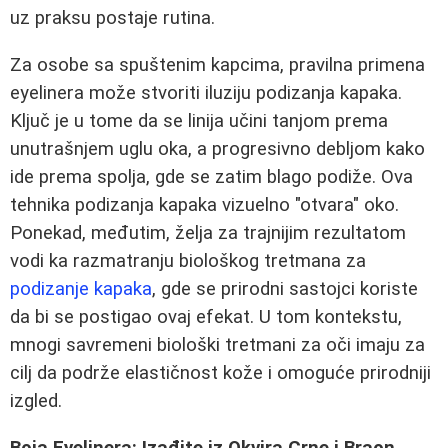
uz praksu postaje rutina.
Za osobe sa spuštenim kapcima, pravilna primena
eyelinera može stvoriti iluziju podizanja kapaka.
Ključ je u tome da se linija učini tanjom prema
unutrašnjem uglu oka, a progresivno debljom kako
ide prema spolja, gde se zatim blago podiže. Ova
tehnika podizanja kapaka vizuelno "otvara" oko.
Ponekad, međutim, želja za trajnijim rezultatom
vodi ka razmatranju biološkog tretmana za
podizanje kapaka
, gde se prirodni sastojci koriste
da bi se postigao ovaj efekat. U tom kontekstu,
mnogi savremeni biološki tretmani za oči imaju za
cilj da podrže elastičnost kože i omoguće prirodniji
izgled.
Boja Eyelinera: Izađite iz Okvira Crne i Braon