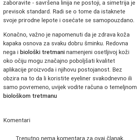
zaboravite - savršena linija ne postoji, a simetrija je
previsok standard. Radi se o tome da istaknete
svoje prirodne lepote i osećate se samopouzdano.
Konačno, važno je napomenuti da je zdrava koža
kapaka osnova za svaku dobru šminku. Redovna
nega i
biološki tretmani
namenjeni osetljivoj koži
oko očiju mogu značajno poboljšati kvalitet
aplikacije proizvoda i njihovu postojanost. Bez
obzira na to da li koristite eyeliner svakodnevno ili
samo povremeno, uvijek vodite računa o temeljnom
biološkom tretmanu
Komentari
Trenutno nema komentara za ovaj članak.