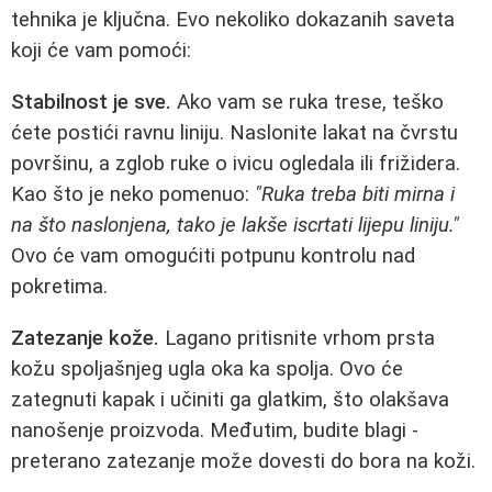
tehnika je ključna. Evo nekoliko dokazanih saveta
koji će vam pomoći:
Stabilnost je sve.
Ako vam se ruka trese, teško
ćete postići ravnu liniju. Naslonite lakat na čvrstu
površinu, a zglob ruke o ivicu ogledala ili frižidera.
Kao što je neko pomenuo:
"Ruka treba biti mirna i
na što naslonjena, tako je lakše iscrtati lijepu liniju."
Ovo će vam omogućiti potpunu kontrolu nad
pokretima.
Zatezanje kože.
Lagano pritisnite vrhom prsta
kožu spoljašnjeg ugla oka ka spolja. Ovo će
zategnuti kapak i učiniti ga glatkim, što olakšava
nanošenje proizvoda. Međutim, budite blagi -
preterano zatezanje može dovesti do bora na koži.