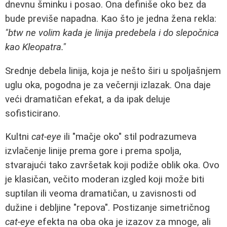
dnevnu šminku i posao. Ona definiše oko bez da
bude previše napadna. Kao što je jedna žena rekla:
"btw ne volim kada je linija predebela i do slepočnica
kao Kleopatra."
Srednje debela linija, koja je nešto širi u spoljašnjem
uglu oka, pogodna je za večernji izlazak. Ona daje
veći dramatičan efekat, a da ipak deluje
sofisticirano.
Kultni
cat-eye
ili "mačje oko" stil podrazumeva
izvlačenje linije prema gore i prema spolja,
stvarajući tako završetak koji podiže oblik oka. Ovo
je klasičan, večito moderan izgled koji može biti
suptilan ili veoma dramatičan, u zavisnosti od
dužine i debljine "repova". Postizanje simetričnog
cat-eye
efekta na oba oka je izazov za mnoge, ali