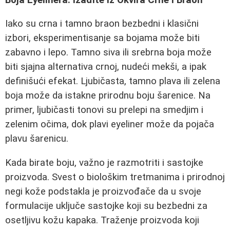
Iako su crna i tamno braon bezbedni i klasični
izbori, eksperimentisanje sa bojama može biti
zabavno i lepo. Tamno siva ili srebrna boja može
biti sjajna alternativa crnoj, nudeći mekši, a ipak
definišući efekat. Ljubičasta, tamno plava ili zelena
boja može da istakne prirodnu boju šarenice. Na
primer, ljubičasti tonovi su prelepi na smedjim i
zelenim očima, dok plavi eyeliner može da pojača
plavu šarenicu.
Kada birate boju, važno je razmotriti i sastojke
proizvoda. Svest o biološkim tretmanima i prirodnoj
negi kože podstakla je proizvođače da u svoje
formulacije uključe sastojke koji su bezbedni za
osetljivu kožu kapaka. Traženje proizvoda koji