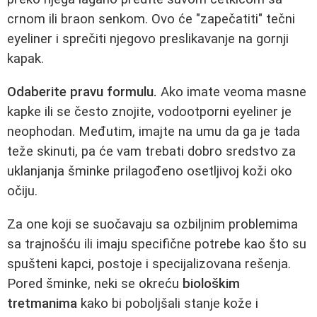
crnom ili braon senkom. Ovo će "zapečatiti" tečni
eyeliner i sprečiti njegovo preslikavanje na gornji
kapak.
Odaberite pravu formulu.
Ako imate veoma masne
kapke ili se često znojite, vodootporni eyeliner je
neophodan. Međutim, imajte na umu da ga je tada
teže skinuti, pa će vam trebati dobro sredstvo za
uklanjanja šminke prilagođeno osetljivoj koži oko
očiju.
Za one koji se suočavaju sa ozbiljnim problemima
sa trajnošću ili imaju specifične potrebe kao što su
spušteni kapci, postoje i specijalizovana rešenja.
Pored šminke, neki se okreću
biološkim
tretmanima
kako bi poboljšali stanje kože i