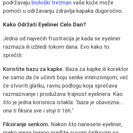
podržavaju
biološki tretman
vaše kože može
pomoći u održavanju zdravlja kapaka dugoročno.
Kako Održati Eyeliner Celo Dan?
Jedna od najvećih frustracija je kada se eyeliner
razmaza ili izbledi tokom dana. Evo kako to
sprečiti:
Koristite bazu za kapke.
Baza za kapke ili korektor
ne samo da će učiniti boju senke intenzivnijom, već
će stvoriti glatku, ravnu podlogu koja sprečava
razmazivanje i produžava trajnost eyelinera. Kao
što je jedna korisnica istakla:
"baza je obavezna...
ona ti fiksira sve i stoji ti 16h."
Fiksiranje senkom.
Nakon što nanesete eyeliner,
preko njega lagano pređite suvom četkicom sa