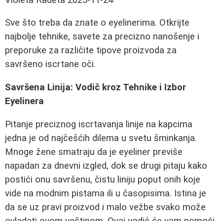
Sve što treba da znate o eyelinerima. Otkrijte
najbolje tehnike, savete za precizno nanošenje i
preporuke za različite tipove proizvoda za
savršeno iscrtane oči.
Savršena Linija: Vodič kroz Tehnike i Izbor
Eyelinera
Pitanje preciznog iscrtavanja linije na kapcima
jedna je od najčešćih dilema u svetu šminkanja.
Mnoge žene smatraju da je eyeliner previše
napadan za dnevni izgled, dok se drugi pitaju kako
postići onu savršenu, čistu liniju poput onih koje
vide na modnim pistama ili u časopisima. Istina je
da se uz pravi proizvod i malo vežbe svako može
ovladati ovom veštinom. Ovaj vodić će vam pomoći