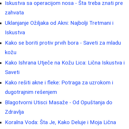
Iskustva sa operacijom nosa - Šta treba znati pre
zahvata
Uklanjanje Ožiljaka od Akni: Najbolji Tretmani i
Iskustva
Kako se boriti protiv prvih bora - Saveti za mladu
kožu
Kako Ishrana Utječe na Kožu Lica: Lična Iskustva i
Saveti
Kako rešiti akne i fleke: Potraga za uzrokom i
dugotrajnim rešenjem
Blagotvorni Utisci Masaže - Od Opuštanja do
Zdravlja
Koralna Voda: Šta Je, Kako Deluje i Moja Lična