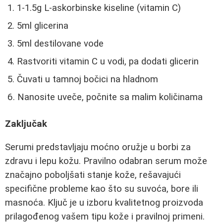
1-1.5g L-askorbinske kiseline (vitamin C)
5ml glicerina
5ml destilovane vode
Rastvoriti vitamin C u vodi, pa dodati glicerin
Čuvati u tamnoj bočici na hladnom
Nanosite uveče, počnite sa malim količinama
Zaključak
Serumi predstavljaju moćno oružje u borbi za
zdravu i lepu kožu. Pravilno odabran serum može
značajno poboljšati stanje kože, rešavajući
specifične probleme kao što su suvoća, bore ili
masnoća. Ključ je u izboru kvalitetnog proizvoda
prilagođenog vašem tipu kože i pravilnoj primeni.