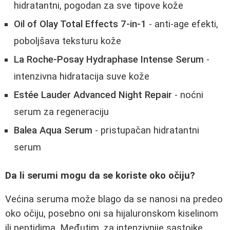
hidratantni, pogodan za sve tipove kože
Oil of Olay Total Effects 7-in-1
- anti-age efekti,
poboljšava teksturu kože
La Roche-Posay Hydraphase Intense Serum
-
intenzivna hidratacija suve kože
Estée Lauder Advanced Night Repair
- noćni
serum za regeneraciju
Balea Aqua Serum
- pristupačan hidratantni
serum
Da li serumi mogu da se koriste oko očiju?
Većina seruma može blago da se nanosi na predeo
oko očiju, posebno oni sa hijaluronskom kiselinom
ili peptidima. Međutim, za intenzivnije sastojke