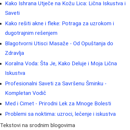
Kako Ishrana Utječe na Kožu Lica: Lična Iskustva i
Saveti
Kako rešiti akne i fleke: Potraga za uzrokom i
dugotrajnim rešenjem
Blagotvorni Utisci Masaže - Od Opuštanja do
Zdravlja
Koralna Voda: Šta Je, Kako Deluje i Moja Lična
Iskustva
Profesionalni Saveti za Savršenu Šminku -
Kompletan Vodič
Med i Cimet - Prirodni Lek za Mnoge Bolesti
Problemi sa noktima: uzroci, lečenje i iskustva
Tekstovi na srodnim blogovima