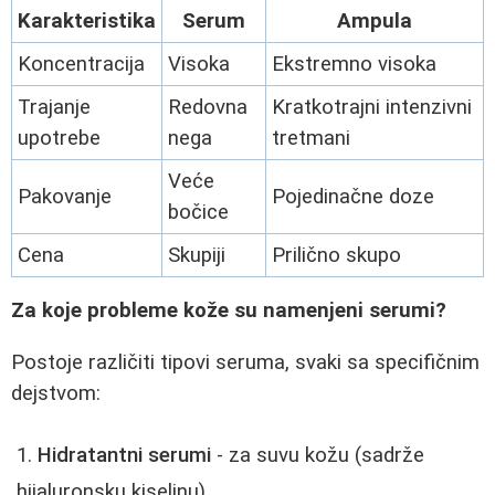
Karakteristika
Serum
Ampula
Koncentracija
Visoka
Ekstremno visoka
Trajanje
Redovna
Kratkotrajni intenzivni
upotrebe
nega
tretmani
Veće
Pakovanje
Pojedinačne doze
bočice
Cena
Skupiji
Prilično skupo
Za koje probleme kože su namenjeni serumi?
Postoje različiti tipovi seruma, svaki sa specifičnim
dejstvom:
Hidratantni serumi
- za suvu kožu (sadrže
hijaluronsku kiselinu)