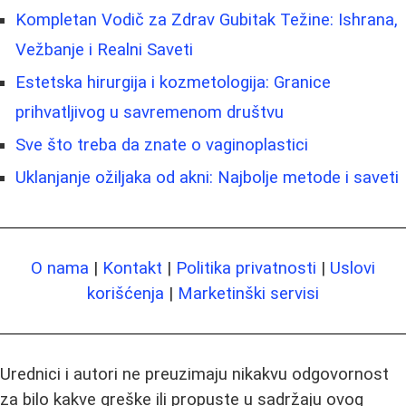
Kompletan Vodič za Zdrav Gubitak Težine: Ishrana,
Vežbanje i Realni Saveti
Estetska hirurgija i kozmetologija: Granice
prihvatljivog u savremenom društvu
Sve što treba da znate o vaginoplastici
Uklanjanje ožiljaka od akni: Najbolje metode i saveti
O nama
|
Kontakt
|
Politika privatnosti
|
Uslovi
korišćenja
|
Marketinški servisi
Urednici i autori ne preuzimaju nikakvu odgovornost
za bilo kakve greške ili propuste u sadržaju ovog