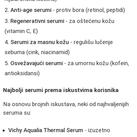
Anti-age serumi
- protiv bora (retinol, peptidi)
Regenerativni serumi
- za oštećenu kožu
(vitamin C, E)
Serumi za masnu kožu
- regulišu lučenje
sebuma (cink, niacinamid)
Osvežavajući serumi
- za umornu kožu (kofein,
antioksidansi)
Najbolji serumi prema iskustvima korisnika
Na osnovu brojnih iskustava, neki od najhvaljenijih
seruma su:
Vichy Aqualia Thermal Serum
- izuzetno