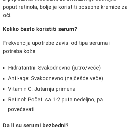
poput retinola, bolje je koristiti posebne kremice za
oči.
Koliko često koristiti serum?
Frekvencija upotrebe zavisi od tipa seruma i
potreba kože:
Hidratantni: Svakodnevno (jutro/veče)
Anti-age: Svakodnevno (najčešće veče)
Vitamin C: Jutarnja primena
Retinol: Početi sa 1-2 puta nedeljno, pa
povećavati
Da li su serumi bezbedni?