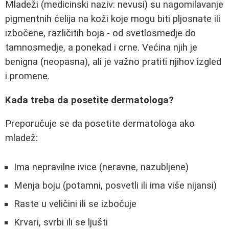
Mladeži (medicinski naziv: nevusi) su nagomilavanje
pigmentnih ćelija na koži koje mogu biti pljosnate ili
izbočene, različitih boja - od svetlosmedje do
tamnosmedje, a ponekad i crne. Većina njih je
benigna (neopasna), ali je važno pratiti njihov izgled
i promene.
Kada treba da posetite dermatologa?
Preporučuje se da posetite dermatologa ako
mladež:
Ima nepravilne ivice (neravne, nazubljene)
Menja boju (potamni, posvetli ili ima više nijansi)
Raste u veličini ili se izbočuje
Krvari, svrbi ili se ljušti