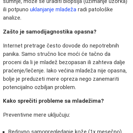
sumnje, može se uraditi biopsija (uzimanje uzorka)
ili potpuno
uklanjanje mladeža
radi patološke
analize.
Zašto je samodijagnostika opasna?
Internet pretrage često dovode do nepotrebnih
panika. Samo stručno lice moći će tačno da
proceni da li je mladež bezopasan ili zahteva dalje
praćenje/lečenje. Iako većina mladeža nije opasna,
bolje je preduzeti mere opreza nego zanemariti
potencijalno ozbiljan problem.
Kako sprečiti probleme sa mladežima?
Preventivne mere uključuju:
Redovno samopregledanje kože (1x mesečno)