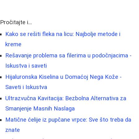
Pročitajte i...
Kako se rešiti fleka na licu: Najbolje metode i
kreme
Rešavanje problema sa filerima u podočnjacima -
Iskustva i saveti
Hijaluronska Kiselina u Domaćoj Nega Kože -
Saveti i Iskustva
Ultrazvučna Kavitacija: Bezbolna Alternativa za
Smanjenje Masnih Naslaga
Matične ćelije iz pupčane vrpce: Sve što treba da
znate