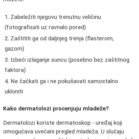
Zabeležiti njegovu trenutnu veličinu
(fotografisati uz ravnalo pored)
Zaštititi ga od daljnjeg trenja (flasterom,
gazom)
Izbeći izlaganje suncu (posebno bez zaštitnog
faktora)
Ne čačkati ga i ne pokušavati samostalno
ukloniti
Kako dermatolozi procenjuju mladeže?
Dermatolozi koriste dermatoskop - uređaj koji
omogućava uvećani pregled mladeža. U slučaju