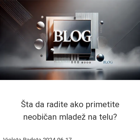
Šta da radite ako primetite
neobičan mladež na telu?
Violeta Radeta
2024-06-17