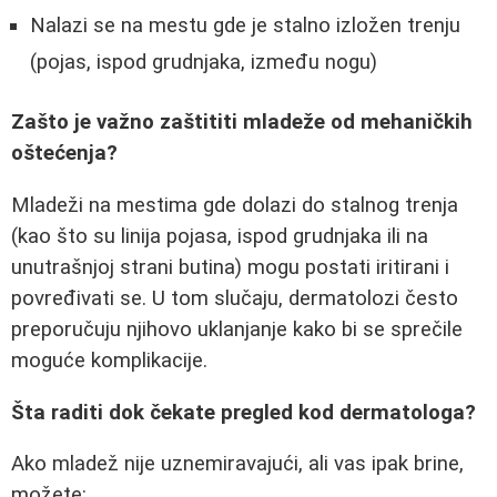
Nalazi se na mestu gde je stalno izložen trenju
(pojas, ispod grudnjaka, između nogu)
Zašto je važno zaštititi mladeže od mehaničkih
oštećenja?
Mladeži na mestima gde dolazi do stalnog trenja
(kao što su linija pojasa, ispod grudnjaka ili na
unutrašnjoj strani butina) mogu postati iritirani i
povređivati se. U tom slučaju, dermatolozi često
preporučuju njihovo uklanjanje kako bi se sprečile
moguće komplikacije.
Šta raditi dok čekate pregled kod dermatologa?
Ako mladež nije uznemiravajući, ali vas ipak brine,
možete: