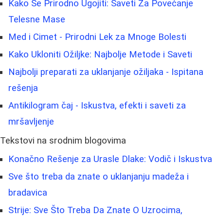
Kako Se Prirodno Ugojiti: Saveti Za Povećanje
Telesne Mase
Med i Cimet - Prirodni Lek za Mnoge Bolesti
Kako Ukloniti Ožiljke: Najbolje Metode i Saveti
Najbolji preparati za uklanjanje ožiljaka - Ispitana
rešenja
Antikilogram čaj - Iskustva, efekti i saveti za
mršavljenje
Tekstovi na srodnim blogovima
Konačno Rešenje za Urasle Dlake: Vodič i Iskustva
Sve što treba da znate o uklanjanju madeža i
bradavica
Strije: Sve Što Treba Da Znate O Uzrocima,