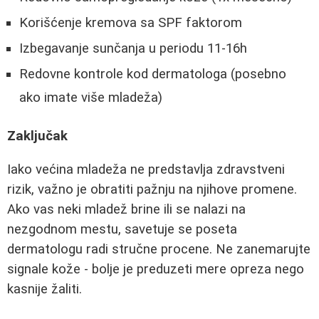
Korišćenje kremova sa SPF faktorom
Izbegavanje sunčanja u periodu 11-16h
Redovne kontrole kod dermatologa (posebno
ako imate više mladeža)
Zaključak
Iako većina mladeža ne predstavlja zdravstveni
rizik, važno je obratiti pažnju na njihove promene.
Ako vas neki mladež brine ili se nalazi na
nezgodnom mestu, savetuje se poseta
dermatologu radi stručne procene. Ne zanemarujte
signale kože - bolje je preduzeti mere opreza nego
kasnije žaliti.