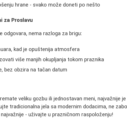
ošenju hrane - svako može doneti po nešto
i za Proslavu
e odgovara, nema razloga za brigu:
nuara, kad je opuštenija atmosfera
ovati više manjih okupljanja tokom praznika
je, bez obzira na tačan datum
premate veliku gozbu ili jednostavan meni, najvažnije je
jte tradicionalna jela sa modernim dodacima, ne zabo
i najvažnije - uživajte u prazničnom raspoloženju!