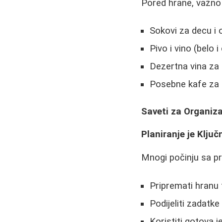
Pored hrane, važno 
Sokovi za decu i o
Pivo i vino (belo i
Dezertna vina za 
Posebne kafe za g
Saveti za Organiza
Planiranje je Ključ
Mnogi počinju sa p
Pripremati hranu 
Podijeliti zadat
Koristiti gotova 