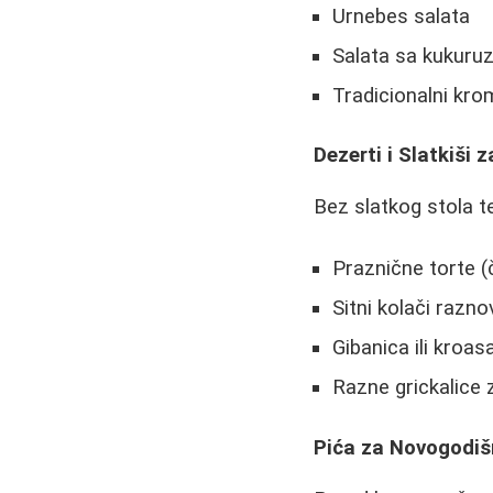
Urnebes salata
Salata sa kukur
Tradicionalni kro
Dezerti i Slatkiši
Bez slatkog stola t
Praznične torte (
Sitni kolači razn
Gibanica ili kroasan
Razne grickalice 
Pića za Novogodi