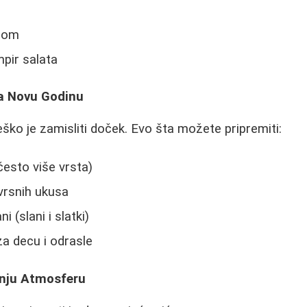
uzom
mpir salata
 za Novu Godinu
eško je zamisliti doček. Evo šta možete pripremiti:
često više vrsta)
ovrsnih ukusa
i (slani i slatki)
za decu i odrasle
šnju Atmosferu