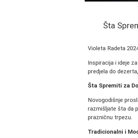
Šta Sprem
Violeta Radeta
202
Inspiracija i ideje
predjela do dezerta,
Šta Spremiti za D
Novogodišnje prosla
razmišljate šta da 
prazničnu trpezu.
Tradicionalni i Mo