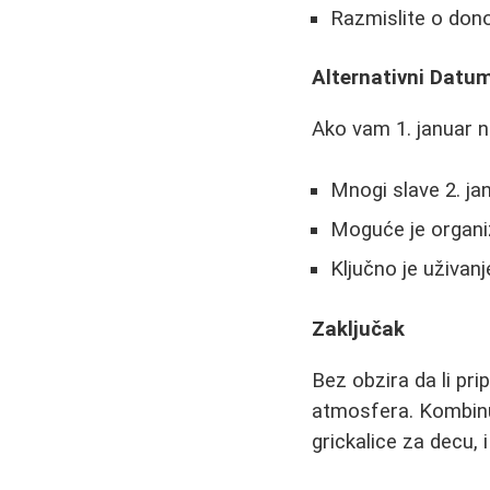
Razmislite o don
Alternativni Datum
Ako vam 1. januar n
Mnogi slave 2. ja
Moguće je organiz
Ključno je uživan
Zaključak
Bez obzira da li pri
atmosfera. Kombinu
grickalice za decu, 