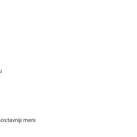
u
nostavniji meni