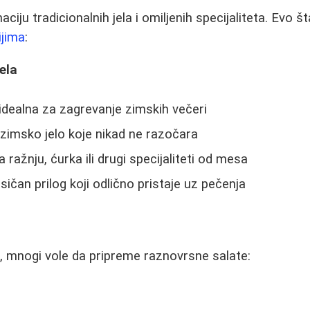
ciju tradicionalnih jela i omiljenih specijaliteta. Evo 
jima
:
ela
idealna za zagrevanje zimskih večeri
 zimsko jelo koje nikad ne razočara
 ražnju, ćurka ili drugi specijaliteti od mesa
asičan prilog koji odlično pristaje uz pečenja
, mnogi vole da pripreme raznovrsne salate: