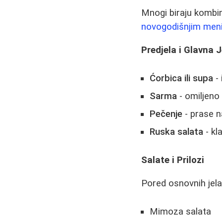
Mnogi biraju kombina
novogodišnjim meni
Predjela i Glavna J
Ćorbica ili supa
- 
Sarma
- omiljeno
Pečenje
- prase na
Ruska salata
- kl
Salate i Prilozi
Pored osnovnih jela
Mimoza salata