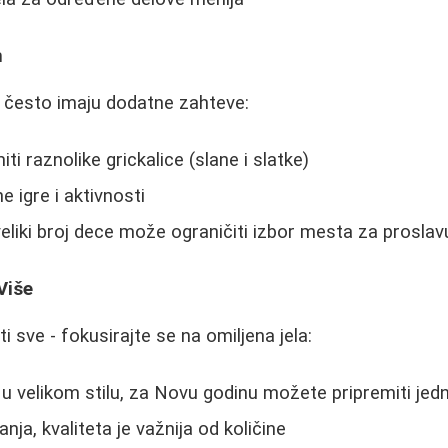
m
često imaju dodatne zahteve:
i raznolike grickalice (slane i slatke)
 igre i aktivnosti
eliki broj dece može ograničiti izbor mesta za proslav
Više
 sve - fokusirajte se na omiljena jela:
 u velikom stilu, za Novu godinu možete pripremiti jed
nja, kvaliteta je važnija od količine