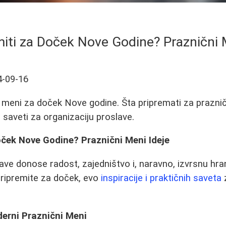
iti za Doček Nove Godine? Praznični 
4-09-16
 za meni za doček Nove godine. Šta pripremati za prazni
 saveti za organizaciju proslave.
oček Nove Godine? Praznični Meni Ideje
ve donose radost, zajedništvo i, naravno, izvrsnu hra
pripremite za doček, evo
inspiracije i praktičnih saveta
derni Praznični Meni