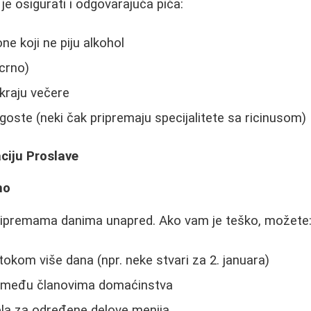
je osigurati i odgovarajuća pića:
ne koji ne piju alkohol
 crno)
kraju večere
oste (neki čak pripremaju specijalitete sa ricinusom)
ciju Proslave
no
ripremama danima unapred. Ako vam je teško, možete
tokom više dana (npr. neke stvari za 2. januara)
ke među članovima domaćinstva
jela za određene delove menija