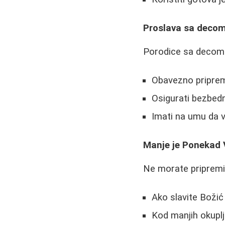
Proslava sa deco
Porodice sa decom 
Obavezno pripremit
Osigurati bezbedne
Imati na umu da v
Manje je Ponekad 
Ne morate pripremiti
Ako slavite Božić
Kod manjih okuplja