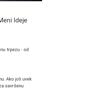
Meni Ideje
čnu trpezu - od
nu. Ako još uvek
za savršenu