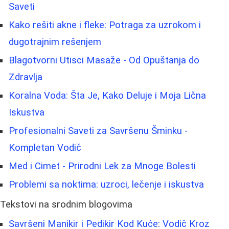
Saveti
Kako rešiti akne i fleke: Potraga za uzrokom i
dugotrajnim rešenjem
Blagotvorni Utisci Masaže - Od Opuštanja do
Zdravlja
Koralna Voda: Šta Je, Kako Deluje i Moja Lična
Iskustva
Profesionalni Saveti za Savršenu Šminku -
Kompletan Vodič
Med i Cimet - Prirodni Lek za Mnoge Bolesti
Problemi sa noktima: uzroci, lečenje i iskustva
Tekstovi na srodnim blogovima
Savršeni Manikir i Pedikir Kod Kuće: Vodič Kroz