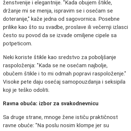
ženstvenije i elegantnije. "Kada obujem štikle,
držanje mi se menja, ispravim se i osećam se
doteranije," kaže jedna od sagovornica. Posebne
prilike kao što su svadbe, proslave ili večernji izlasci
često su povod da se izvade omiljene cipele sa
potpeticom.
Neki koriste štikle kao sredstvo za poboljšanje
raspoloženja: "Kada se ne osećam najbolje,
obučem štikle i to mi odmah popravi raspoloženje."
Visoke pete daju osećaj samopouzdanja i seksipila
koji je teško odoliti.
Ravna obuća: izbor za svakodnevnicu
Sa druge strane, mnoge žene ističu praktičnost
ravne obuće: "Na poslu nosim klompe jer su