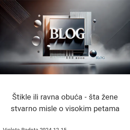
Štikle ili ravna obuća - šta žene
stvarno misle o visokim petama
Violeta Radeta
2024-12-15