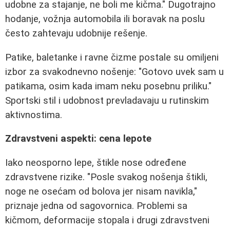
udobne za stajanje, ne boli me kičma." Dugotrajno
hodanje, vožnja automobila ili boravak na poslu
često zahtevaju udobnije rešenje.
Patike, baletanke i ravne čizme postale su omiljeni
izbor za svakodnevno nošenje: "Gotovo uvek sam u
patikama, osim kada imam neku posebnu priliku."
Sportski stil i udobnost prevladavaju u rutinskim
aktivnostima.
Zdravstveni aspekti: cena lepote
Iako neosporno lepe, štikle nose određene
zdravstvene rizike. "Posle svakog nošenja štikli,
noge ne osećam od bolova jer nisam navikla,"
priznaje jedna od sagovornica. Problemi sa
kičmom, deformacije stopala i drugi zdravstveni