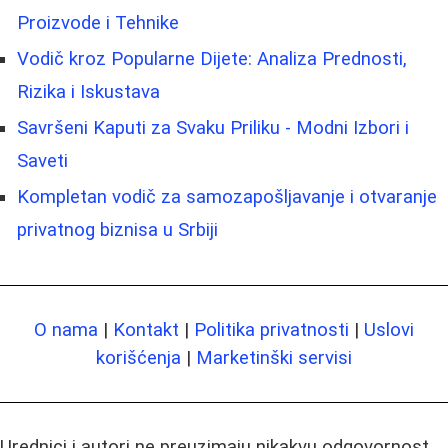
Proizvode i Tehnike
Vodič kroz Popularne Dijete: Analiza Prednosti,
Rizika i Iskustava
Savršeni Kaputi za Svaku Priliku - Modni Izbori i
Saveti
Kompletan vodič za samozapošljavanje i otvaranje
privatnog biznisa u Srbiji
O nama
|
Kontakt
|
Politika privatnosti
|
Uslovi
korišćenja
|
Marketinški servisi
Urednici i autori ne preuzimaju nikakvu odgovornost