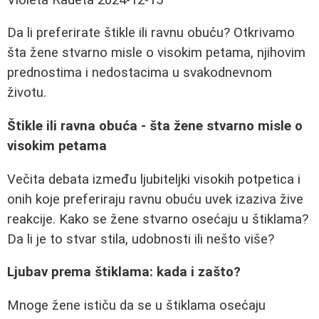
Da li preferirate štikle ili ravnu obuću? Otkrivamo
šta žene stvarno misle o visokim petama, njihovim
prednostima i nedostacima u svakodnevnom
životu.
Štikle ili ravna obuća - šta žene stvarno misle o
visokim petama
Večita debata između ljubiteljki visokih potpetica i
onih koje preferiraju ravnu obuću uvek izaziva žive
reakcije. Kako se žene stvarno osećaju u štiklama?
Da li je to stvar stila, udobnosti ili nešto više?
Ljubav prema štiklama: kada i zašto?
Mnoge žene ističu da se u štiklama osećaju