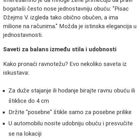
bogataši često nose jednostavniju obuću: "Pisac
Džejms V. izgleda tako obično obučen, a ima
milione na računima." Možda je istinska elegancija u
jednostavnosti.
Saveti za balans između stila i udobnosti
Kako pronaći ravnotežu? Evo nekoliko saveta iz
iskustava:
Za duže stajanje ili hodanje birajte ravnu obuću ili
štiklice do 4 cm
Držite "posebne" štikle samo za posebne prilike
U automobilu nosite udobniju obuću i presvučite
se na lokaciji