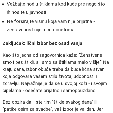
Vežbajte hod u štiklama kod kuće pre nego što
ih nosite u javnosti
Ne forsirajte visinu koja vam nije prijatna -
ženstvenost nije u centimetrima
Zaključak: lični izbor bez osuđivanja
Kao što jedna od sagovornica kaže: "Ženstvene
smo i bez štikli, ali smo sa štiklama malo višlje." Na
kraju dana, izbor obuće treba da bude lična stvar
koja odgovara vašem stilu života, udobnosti i
zdravlju. Najvažnije je da se u svojoj koži - i svojim
cipelama - osećate prijatno i samopouzdano.
Bez obzira da li ste tim "štikle svakog dana" ili
"patike osim za svadbe", vaš izbor je validan. Jer