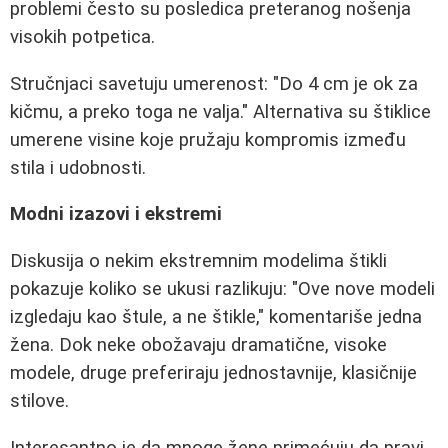
problemi često su posledica preteranog nošenja
visokih potpetica.
Stručnjaci savetuju umerenost: "Do 4 cm je ok za
kičmu, a preko toga ne valja." Alternativa su štiklice
umerene visine koje pružaju kompromis između
stila i udobnosti.
Modni izazovi i ekstremi
Diskusija o nekim ekstremnim modelima štikli
pokazuje koliko se ukusi razlikuju: "Ove nove modeli
izgledaju kao štule, a ne štikle," komentariše jedna
žena. Dok neke obožavaju dramatične, visoke
modele, druge preferiraju jednostavnije, klasičnije
stilove.
Interesantno je da mnoge žene primećuju da pravi