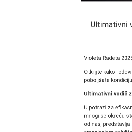
Ultimativni 
Violeta Radeta
202
Otkrijte kako redo
poboljšate kondiciju 
Ultimativni vodič z
U potrazi za efikasn
mnogi se okreću st
od nas, predstavlja