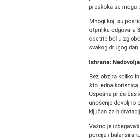
preskoka se mogu p
Mnogi koji su posti
otprilike odgovara 
osetite bol u zglob
svakog drugog dan m
Ishrana: Nedovoľj
Bez obzira koliko in
što jedna korisnica
Uspešne priče često
unošenje dovoljno p
ključan za hidrataci
Važno je izbegavati
porcije i balansiran