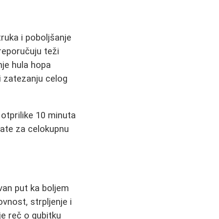
ruka i poboljšanje
preporučuju teži
nje hula hopa
i zatezanju celog
 otprilike 10 minuta
tate za celokupnu
avan put ka boljem
vnost, strpljenje i
je reč o gubitku