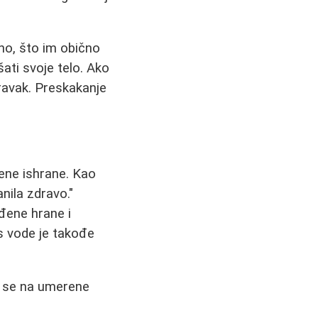
no, što im obično
ati svoje telo. Ako
oravak. Preskakanje
ođene ishrane. Kao
nila zdravo."
đene hrane i
os vode je takođe
e se na umerene