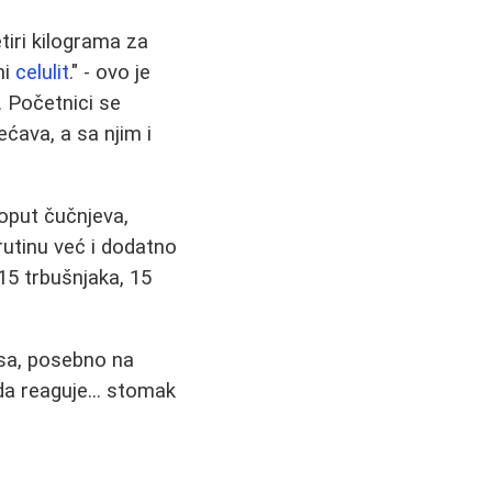
tiri kilograma za
ni
celulit
." - ovo je
 Početnici se
ćava, a sa njim i
poput čučnjeva,
rutinu već i dodatno
15 trbušnjaka, 15
usa, posebno na
da reaguje... stomak