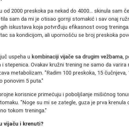
u od 2000 preskoka pa nekad do 4000... skinula sam če
tila sam da mi je otisao gornji stomakić i sav onaj ruž
ih iskustava koja potvrđuju efikasnost ovog treninga.
tac sa kondicijom, ali upornošću se broj preskoka pove
ključ uspeha u
kombinaciji vijače sa drugim vežbama
, 
a i stepenica. Ovakav kružni trening ne samo da varira 
zava metabolizam. "Radim 100 preskoka, 15 čučnjeva, 
to ponovim 5 puta."
brojne korisnice primećuju i poboljšanje mišićnog ton
stomaku. "Noge su mi se zategle, guza je prva krenula 
no tokom treninga."
 vijaču i krenuti?