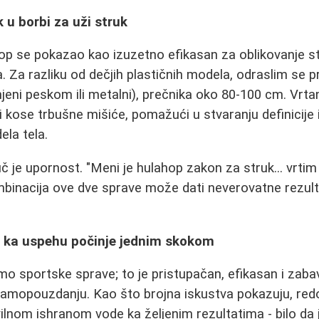
 u borbi za uži struk
hop se pokazao kao izuzetno efikasan za oblikovanje st
a. Za razliku od dečjih plastičnih modela, odraslim se 
njeni peskom ili metalni), prečnika oko 80-100 cm. Vrta
 kose trbušne mišiće, pomažući u stvaranju definicije 
ela tela.
juč je upornost. "Meni je hulahop zakon za struk... vrtim
mbinacija ove dve sprave može dati neverovatne rezul
t ka uspehu počinje jednim skokom
amo sportske sprave; to je pristupačan, efikasan i zab
i samopouzdanju. Kao što brojna iskustva pokazuju, redo
ilnom ishranom vode ka željenim rezultatima - bilo da 