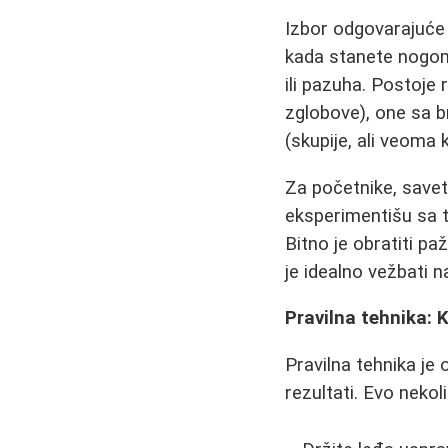
Izbor odgovarajuće 
kada stanete nogom 
ili pazuha. Postoje 
zglobove), one sa b
(skupije, ali veoma k
Za početnike, savetu
eksperimentišu sa t
Bitno je obratiti p
je idealno vežbati na
Pravilna tehnika: 
Pravilna tehnika je 
rezultati. Evo nekol