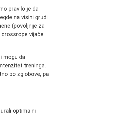
no pravilo je da
gde na visini grudi
mene (povoljnije za
 crossrope vijače
iji mogu da
ntenzitet treninga.
etno po zglobove, pa
urali optimalni