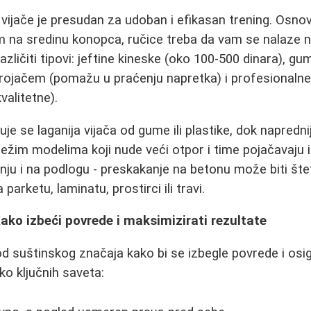
vijače je presudan za udoban i efikasan trening. Osnov
na sredinu konopca, ručice treba da vam se nalaze ne
različiti tipovi: jeftine kineske (oko 100-500 dinara), gu
rojačem (pomažu u praćenju napretka) i profesionalne
valitetne).
je se laganija vijača od gume ili plastike, dok napredn
ežim modelima koji nude veći otpor i time pojačavaju i
ažnju i na podlogu - preskakanje na betonu može biti št
 parketu, laminatu, prostirci ili travi.
Kako izbeći povrede i maksimizirati rezultate
od suštinskog značaja kako bi se izbegle povrede i osig
iko ključnih saveta: