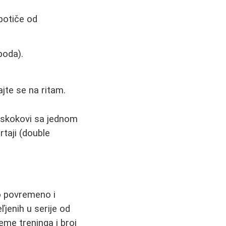
 potiče od
poda).
ajte se na ritam.
e: skokovi sa jednom
taji (double
o povremeno i
jenih u serije od
me treninga i broj