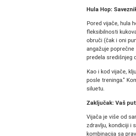
Hula Hop: Saveznik
Pored vijače, hula 
fleksibilnosti kukov
obruči (čak i oni pu
angažuje poprečne i
predela središnjeg d
Kao i kod vijače, kl
posle treninga." Ko
siluetu.
Zaključak: Vaš pu
Vijača je više od s
zdravlju, kondiciji 
kombinacija sa prav