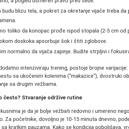
avno, a pogled usmeren pravo pred sebe.
 budu blizu tela, a pokret za okretanje vijače treba da
ramena.
mo toliko da konopac prođe ispod stopala (2-5 cm od 
okom doskoka apsorbuje šok i štiti zglobove.
m normalno da vijača zapinje. Budite strpljivi i fokusir
dodatno intenziviraju trening, postoje brojne varijacij
stu sa ukočenim kolenima ("makazice"), dvostruki obr
anje sa drugim vežbama.
ko često? Stvaranje održive rutine
usnima je da je bolje vežbati redovno i umereno neg
o. Za početnike, dovoljno je 10-15 minuta dnevno, podeľ
sa kratkim pauzama. Kako se kondicija poboljšava, vre