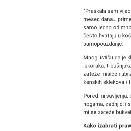
"Preskala sam vijac
mesec dana... prime
samo jedno od mnog
često hvataju u koš
samopouzdanje.
Mnogi ističu da je 
iskoraka, trbušnjak
zateže mišiće i ubr
ženskih sklekova i 
Pored mršavljenja, 
nogama, zadnjici i 
mi se zateže bukval
Kako izabrati pravu