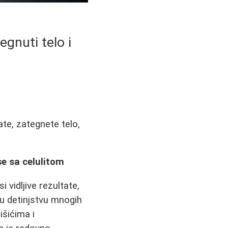
egnuti telo i
te, zategnete telo,
se sa celulitom
 vidljive rezultate,
u detinjstvu mnogih
išićima i