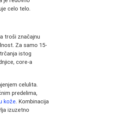
da je redovno
je celo telo.
ja troši značajnu
gilnost. Za samo 15-
trčanja istog
dnjice, core-a
jenjem celulita.
čnim predelima,
u kože
. Kombinacija
vlja izuzetno