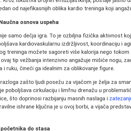
. Kroz iskustva brojnih entuzijastkinja, postaje jasno 
edan od najefikasnijih oblika kardio treninga koji angažu
 Naučna osnova uspeha
ije samo dečja igra. To je ozbiljna fizička aktivnost ko
oboljšava kardiovaskularnu izdržljivost, koordinaciju i a
og treninga možete sagoreti više kalorija nego tokom 
, ovaj tip vežbanja intenzivno angažuje mišiće nogu, za
a i ruku, čineći ga idealnim za oblikovanje figure.
razloga zašto ljudi posežu za vijačom je želja za sman
 poboljšava cirkulaciju i limfnu drenažu u problemati
ice, što doprinosi razbijanju masnih naslaga i
zatezanj
pravilne ishrane ključna je u ovoj borbi, a vijača predsta
 početnika do stasa