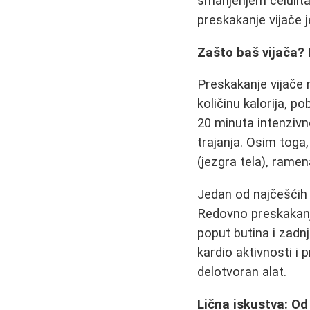
smanjenjem celulita
preskakanje vijače j
Zašto baš vijača?
Preskakanje vijače n
količinu kalorija, p
20 minuta intenzivn
trajanja. Osim toga
(jezgra tela), ramen
Jedan od najčešćih 
Redovno preskakanje
poput butina i zadnj
kardio aktivnosti i 
delotvoran alat.
Lična iskustva: Od