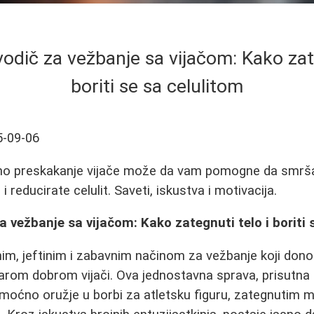
vodič za vežbanje sa vijačom: Kako zat
boriti se sa celulitom
5-09-06
vno preskakanje vijače može da vam pomogne da smrša
i reducirate celulit. Saveti, iskustva i motivacija.
a vežbanje sa vijačom: Kako zategnuti telo i boriti 
im, jeftinim i zabavnim načinom za vežbanje koji donosi
arom dobrom vijači. Ova jednostavna sprava, prisutna 
 moćno oružje u borbi za atletsku figuru, zategnutim m