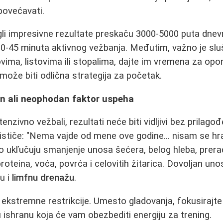
ovećavati.
gli impresivne rezultate preskaču 3000-5000 puta dnev
30-45 minuta aktivnog vežbanja. Međutim, važno je sluš
ovima, listovima ili stopalima, dajte im vremena za op
ože biti odlična strategija za početak.
an ali neophodan faktor uspeha
tenzivno vežbali, rezultati neće biti vidljivi bez prilag
 ističe: "Nema vajde od mene ove godine... nisam se hra
 ukľučuju smanjenje unosa šećera, belog hleba, prera
roteina, voća, povrća i celovitih žitarica. Dovoljan un
ju i
limfnu drenažu
.
 ekstremne restrikcije. Umesto gladovanja, fokusirajt
u ishranu koja će vam obezbediti energiju za trening.