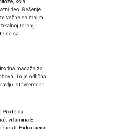
iloze
, koja
ratni deo. Rešenje
ajte vežbe sa malim
kalnoj terapiji.
te se sa
prirodna masaža za
bova. To je odlična
ravlju istovremeno.
s:
Proteina
na),
vitamina E
i
tičnosti.
Hidratacija