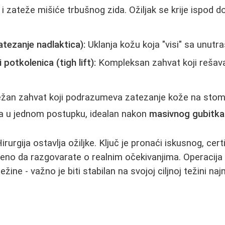
 zateže mišiće trbušnog zida. Ožiljak se krije ispod do
atezanje nadlaktica):
Uklanja kožu koja "visi" sa unutra
 potkolenica (tigh lift):
Kompleksan zahvat koji rešav
an zahvat koji podrazumeva zatezanje kože na stom
ma u jednom postupku, idealan nakon
masivnog gubitka
irurgija ostavlja ožiljke. Ključ je pronaći iskusnog, cert
eno da razgovarate o realnim očekivanjima. Operacija
žine - važno je biti stabilan na svojoj ciljnoj težini n