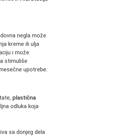
redovna negla može
ja kreme ili ulja
aciju i može
a stimuliše
šemesečne upotrebe.
tate,
plastična
ljna odluka koja
iva sa donjeg dela