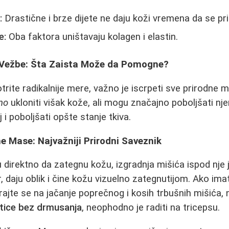
:
Drastične i brze dijete ne daju koži vremena da se pri
e:
Oba faktora uništavaju kolagen i elastin.
 Vežbe: Šta Zaista Može da Pomogne?
rite radikalnije mere, važno je iscrpeti sve prirodne 
no
ukloniti višak kože, ali mogu značajno poboljšati nje
j i poboljšati opšte stanje tkiva.
ne Mase: Najvažniji Prirodni Saveznik
direktno da zategnu kožu, izgradnja mišića ispod nje je
, daju oblik i čine kožu vizuelno zategnutijom. Ako im
irajte se na jačanje poprečnog i kosih trbušnih mišića
tice bez drmusanja
, neophodno je raditi na tricepsu.