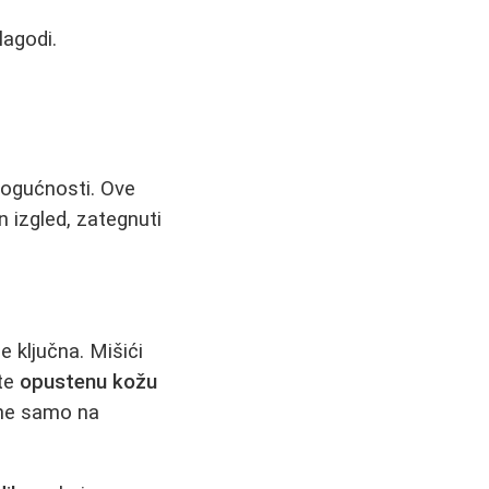
lagodi.
mogućnosti. Ove
n izgled, zategnuti
 ključna. Mišići
ate
opustenu kožu
, ne samo na