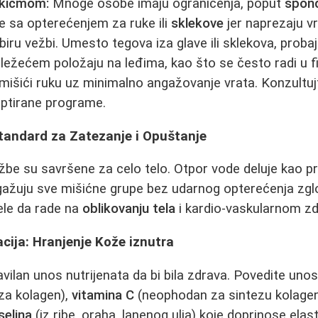
 kičmom:
Mnoge osobe imaju ograničenja, poput
spond
sa opterećenjem za ruke ili
sklekove
jer naprezaju v
abiru vežbi. Umesto tegova iza glave ili sklekova, prob
ležećem položaju na leđima, kao što se često radi u fizi
 mišići ruku uz minimalno angažovanje vrata. Konzultuj
ptirane programe.
Standard za Zatezanje i Opuštanje
žbe su savršene za celo telo. Otpor vode deluje kao 
gažuju sve mišićne grupe bez udarnog opterećenja zglo
žele da rade na
oblikovanju tela
i kardio-vaskularnom zd
acija: Hranjenje Kože iznutra
avilan unos nutrijenata da bi bila zdrava. Povedite uno
 za kolagen),
vitamina C
(neophodan za sintezu kolage
elina
(iz ribe, oraha, lanenog ulja) koje doprinose elas