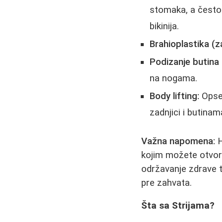
stomaka, a često i
bikinija.
Brahioplastika (z
Podizanje butina i
na nogama.
Body lifting:
Opsež
zadnjici i butina
Važna napomena:
H
kojim možete otvor
održavanje zdrave te
pre zahvata.
Šta sa Strijama?