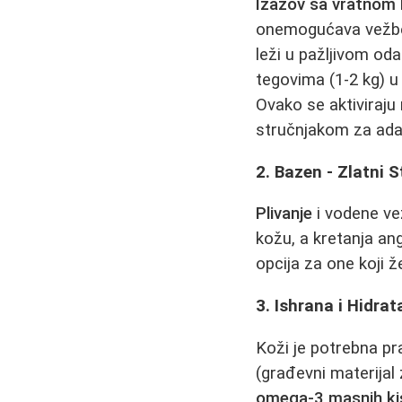
Izazov sa vratnom
onemogućava vežbe 
leži u pažljivom od
tegovima (1-2 kg) u 
Ovako se aktiviraju
stručnjakom za ada
2. Bazen - Zlatni 
Plivanje
i vodene ve
kožu, a kretanja an
opcija za one koji 
3. Ishrana i Hidrat
Koži je potrebna pr
(građevni materijal
omega-3 masnih kis