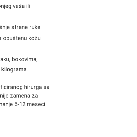
njeg veša ili
šnje strane ruke.
a opuštenu kožu
aku, bokovima,
 kilograma
.
ificiranog hirurga sa
 nije zamena za
ajmanje 6-12 meseci