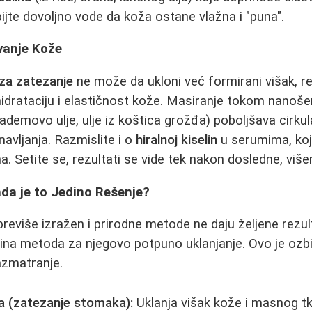
pijte dovoljno vode da koža ostane vlažna i "puna".
vanje Kože
za zatezanje
ne može da ukloni već formirani višak, 
 hidrataciju i elastičnost kože. Masiranje tokom nanošen
bademovo ulje, ulje iz koštica grožđa) poboljšava cirkul
avljanja. Razmislite i o
hiralnoj kiselin
u serumima, koj
a. Setite se, rezultati se vide tek nakon dosledne, vi
ada je to Jedino Rešenje?
previše izražen i prirodne metode ne daju željene rezul
ina metoda za njegovo potpuno uklanjanje. Ovo je ozbi
azmatranje.
 (zatezanje stomaka):
Uklanja višak kože i masnog tk