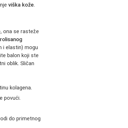
anje
viška kože
.
, ona se rasteže
rolisanog
n i elastin) mogu
te balon koji ste
ni oblik. Sličan
tinu kolagena.
e povući.
vodi do primetnog