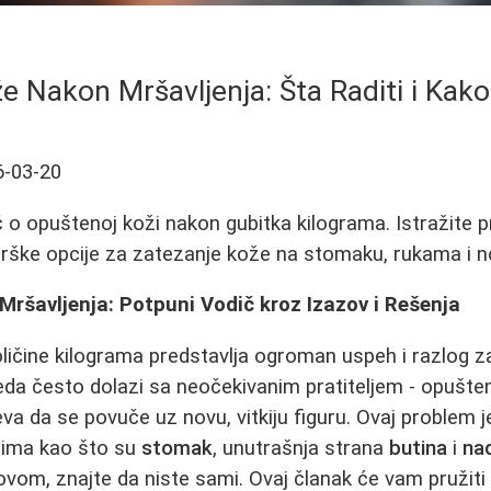
e Nakon Mršavljenja: Šta Raditi i Kako
6-03-20
o opuštenoj koži nakon gubitka kilograma. Istražite 
rurške opcije za zatezanje kože na stomaku, rukama i 
ršavljenja: Potpuni Vodič kroz Izazov i Rešenja
ličine kilograma predstavlja ogroman uspeh i razlog 
da često dolazi sa neočekivanim pratiteljem - opušt
a da se povuče uz novu, vitkiju figuru. Ovaj problem j
jima kao što su
stomak
, unutrašnja strana
butina
i
na
ovom, znajte da niste sami. Ovaj članak će vam pružit