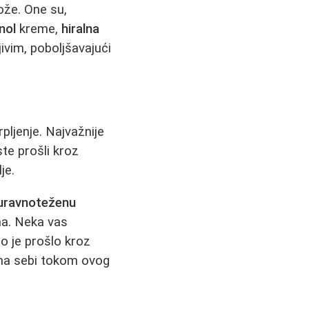
ože. One su,
nol
kremе,
hiralna
ivim, poboljšavajući
pljenje. Najvažnije
ste prošli kroz
je.
uravnoteženu
ma. Neka vas
lo je prošlo kroz
rema sebi tokom ovog