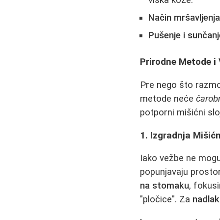
Način mršavljenja
Pušenje i sunčanj
Prirodne Metode i
Pre nego što razmot
metode neće
čarob
potporni mišićni slo
1. Izgradnja Mišić
Iako vežbe ne mogu 
popunjavaju prostor
na stomaku
, fokus
"pločice". Za
nadlak