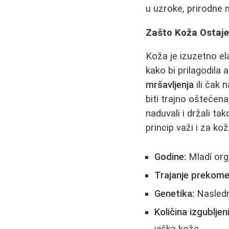
u uzroke, prirodne 
Zašto Koža Ostaje
Koža je izuzetno e
kako bi prilagodil
mršavljenja
ili čak 
biti trajno oštećena
naduvali i držali ta
princip važi i za kož
Godine:
Mladí org
Trajanje prekome
Genetika:
Nasledna
Količina izgubljen
viška kože.