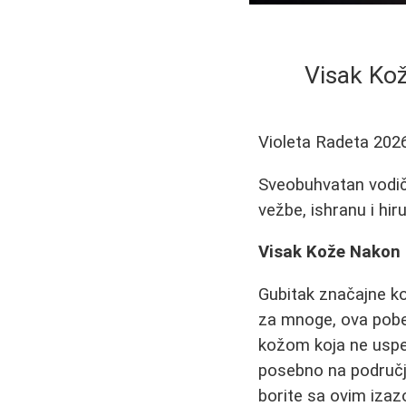
Visak Kož
Violeta Radeta
202
Sveobuhvatan vodič 
vežbe, ishranu i hi
Visak Kože Nakon M
Gubitak značajne ko
za mnoge, ova pobe
kožom koja ne uspev
posebno na područ
borite sa ovim izaz