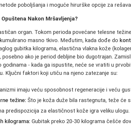
metode poboljšanja i moguće hirurške opcije za rešav
 Opuštena Nakon Mršavljenja?
lastičan organ. Tokom perioda povećane telesne težine
a akumulirano masno tkivo. Međutim, kada dođe do
kont
naglog gubitka kilograma, elastična vlakna kože (kolage
, posebno ako je period debljine bio dugotrajan. Zamisli
ko godinama - kada ga ispustite, neće se vratiti u prvobit
u. Ključni faktori koji utiču na njeno zatezanje su:
anizmi imaju veću sposobnost regeneracije i veću gus
rne težine:
Što je koža duže bila rastegnuta, teže će s
 predispozicija za elastičnost kože igra veliku ulogu.
ih kilograma:
Gubitak preko 20-30 kilograma češće do