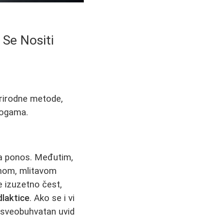
 Se Nositi
prirodne metode,
nogama.
za ponos. Međutim,
enom, mlitavom
e izuzetno čest,
dlaktice
. Ako se i vi
i sveobuhvatan uvid