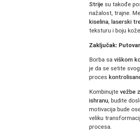
Strije
su takođe posl
nažalost, trajne. M
kiselina
,
laserski t
teksturu i boju kože
Zaključak: Putovan
Borba sa
viškom ko
je da se setite svog
proces
kontrolisan
Kombinujte
vežbe z
ishranu
, budite dos
motivacija bude os
veliku transformaci
procesa.