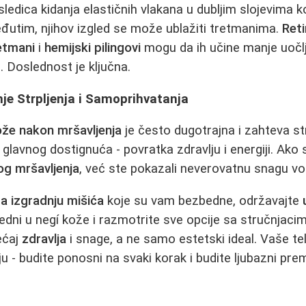
edica kidanja elastičnih vlakana u dubljim slojevima k
eđutim, njihov izgled se može ublažiti tretmanima.
Reti
retmani
i
hemijski pilingovi
mogu da ih učine manje uočlj
. Doslednost je ključna.
je Strpljenja i Samoprihvatanja
že nakon mršavljenja
je često dugotrajna i zahteva str
 glavnog dostignuća - povratka zdravlju i energiji. Ako 
og mršavljenja
, već ste pokazali neverovatnu snagu vol
a izgradnju mišića
koje su vam bezbedne, održavajte
ledni u negí kože i razmotrite sve opcije sa stručnjaci
ećaj
zdravlja
i snage, a ne samo estetski ideal. Vaše te
ju - budite ponosni na svaki korak i budite ljubazni p