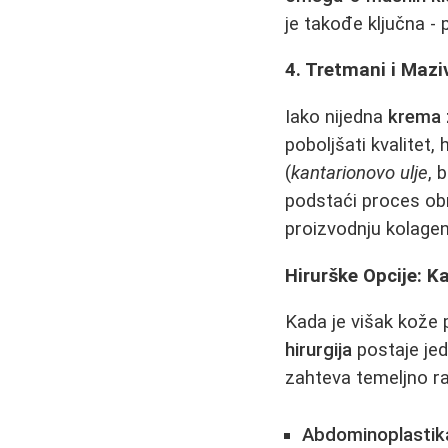
je takođe ključna - 
4. Tretmani i Mazi
Iako nijedna
krema 
poboljšati kvalitet,
(
kantarionovo ulje
, 
podstaći proces obn
proizvodnju kolagen
Hirurške Opcije: K
Kada je višak kože 
hirurgija
postaje jed
zahteva temeljno r
Abdominoplastika