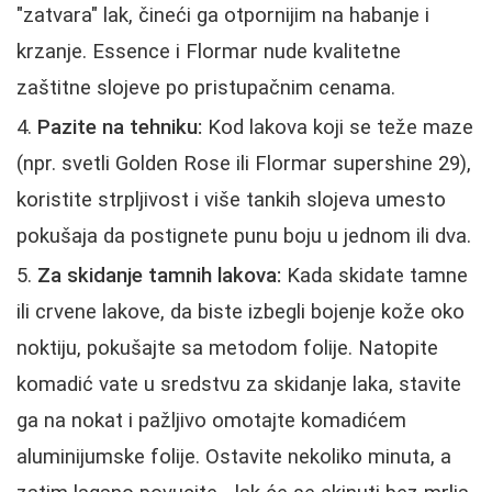
"zatvara" lak, čineći ga otpornijim na habanje i
krzanje. Essence i Flormar nude kvalitetne
zaštitne slojeve po pristupačnim cenama.
Pazite na tehniku:
Kod lakova koji se teže maze
(npr. svetli Golden Rose ili Flormar supershine 29),
koristite strpljivost i više tankih slojeva umesto
pokušaja da postignete punu boju u jednom ili dva.
Za skidanje tamnih lakova:
Kada skidate tamne
ili crvene lakove, da biste izbegli bojenje kože oko
noktiju, pokušajte sa metodom folije. Natopite
komadić vate u sredstvu za skidanje laka, stavite
ga na nokat i pažljivo omotajte komadićem
aluminijumske folije. Ostavite nekoliko minuta, a