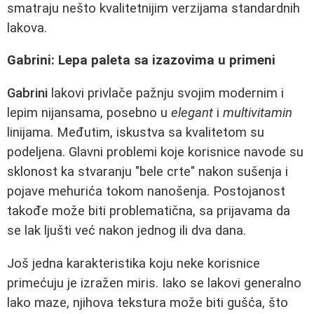
smatraju nešto kvalitetnijim verzijama standardnih
lakova.
Gabrini: Lepa paleta sa izazovima u primeni
Gabrini
lakovi privlače pažnju svojim modernim i
lepim nijansama, posebno u
elegant
i
multivitamin
linijama. Međutim, iskustva sa kvalitetom su
podeljena. Glavni problemi koje korisnice navode su
sklonost ka stvaranju "bele crte" nakon sušenja i
pojave mehurića tokom nanošenja. Postojanost
takođe može biti problematična, sa prijavama da
se lak ljušti već nakon jednog ili dva dana.
Još jedna karakteristika koju neke korisnice
primećuju je izražen miris. Iako se lakovi generalno
lako maze, njihova tekstura može biti gušća, što