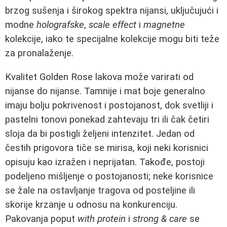
brzog sušenja i širokog spektra nijansi, uključujući i
modne
holografske
,
scale effect
i
magnetne
kolekcije, iako te specijalne kolekcije mogu biti teže
za pronalaženje.
Kvalitet Golden Rose lakova može varirati od
nijanse do nijanse. Tamnije i mat boje generalno
imaju bolju pokrivenost i postojanost, dok svetliji i
pastelni tonovi ponekad zahtevaju tri ili čak četiri
sloja da bi postigli željeni intenzitet. Jedan od
čestih prigovora tiče se mirisa, koji neki korisnici
opisuju kao izražen i neprijatan. Takođe, postoji
podeljeno mišljenje o postojanosti; neke korisnice
se žale na ostavljanje tragova od posteljine ili
skorije krzanje u odnosu na konkurenciju.
Pakovanja poput
with protein
i
strong & care
se