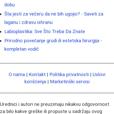
dobu
Šta jesti za večeru da ne bih ugojio? - Saveti za
laganu i zdravu ishranu
Labioplastika: Sve Što Treba Da Znate
Prirodno povećanje grudi ili estetska hirurgija -
kompletan vodič
O nama
|
Kontakt
|
Politika privatnosti
|
Uslovi
korišćenja
|
Marketinški servisi
Urednici i autori ne preuzimaju nikakvu odgovornost
za bilo kakve greške ili propuste u sadržaju ovog