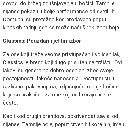
dovodi do bržeg zgušnjavanja u bočici. Tamnije
nijanse pokazuju bolje performanse od svetlijih.
Dostupni su pretežno kod prodavaca poput
kineskih radnji, gde se može naći širok izbor boja.
Classics: Pouzdan i jeftin izbor
Za one koji traže veoma pristupačan i solidan lak,
Classics
je brend koji dugo prisutan na tržištu. Ovi
lakovi su generalno dobro ocenjeni zbog svoje
postojanosti i lakoće nanošenja. Dostupni su u
različitim pakovanjima, uključujući i manje bočice
koje su praktične za one koji ne lakiraju nokte
često.
Kao i kod drugih brendova, pokrivenost zavisi od
nijanse. Tamnije boje, poput crvenih i koralnih, imaju