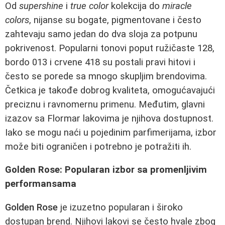
Od
supershine
i
true color
kolekcija do
miracle
colors
, nijanse su bogate, pigmentovane i često
zahtevaju samo jedan do dva sloja za potpunu
pokrivenost. Popularni tonovi poput ružičaste 128,
bordo 013 i crvene 418 su postali pravi hitovi i
često se porede sa mnogo skupljim brendovima.
Četkica je takođe dobrog kvaliteta, omogućavajući
preciznu i ravnomernu primenu. Međutim, glavni
izazov sa Flormar lakovima je njihova dostupnost.
Iako se mogu naći u pojedinim parfimerijama, izbor
može biti ograničen i potrebno je potražiti ih.
Golden Rose: Popularan izbor sa promenljivim
performansama
Golden Rose
je izuzetno popularan i široko
dostupan brend. Njihovi lakovi se često hvale zbog