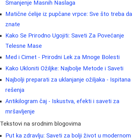
Smanjenje Masnih Naslaga
Matične ćelije iz pupčane vrpce: Sve što treba da
znate
Kako Se Prirodno Ugojiti: Saveti Za Povećanje
Telesne Mase
Med i Cimet - Prirodni Lek za Mnoge Bolesti
Kako Ukloniti Ožiljke: Najbolje Metode i Saveti
Najbolji preparati za uklanjanje ožiljaka - Ispitana
rešenja
Antikilogram čaj - Iskustva, efekti i saveti za
mršavljenje
Tekstovi na srodnim blogovima
Put ka zdravlju: Saveti za bolji život u modernom