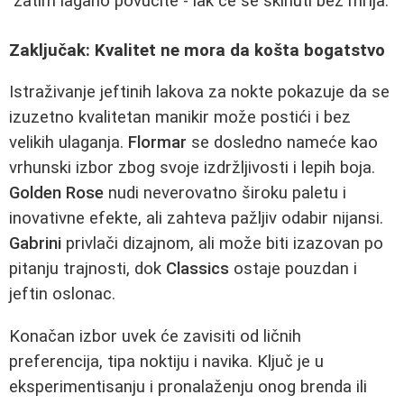
zatim lagano povucite - lak će se skinuti bez mrlja.
Zaključak: Kvalitet ne mora da košta bogatstvo
Istraživanje jeftinih lakova za nokte pokazuje da se
izuzetno kvalitetan manikir može postići i bez
velikih ulaganja.
Flormar
se dosledno nameće kao
vrhunski izbor zbog svoje izdržljivosti i lepih boja.
Golden Rose
nudi neverovatno široku paletu i
inovativne efekte, ali zahteva pažljiv odabir nijansi.
Gabrini
privlači dizajnom, ali može biti izazovan po
pitanju trajnosti, dok
Classics
ostaje pouzdan i
jeftin oslonac.
Konačan izbor uvek će zavisiti od ličnih
preferencija, tipa noktiju i navika. Ključ je u
eksperimentisanju i pronalaženju onog brenda ili