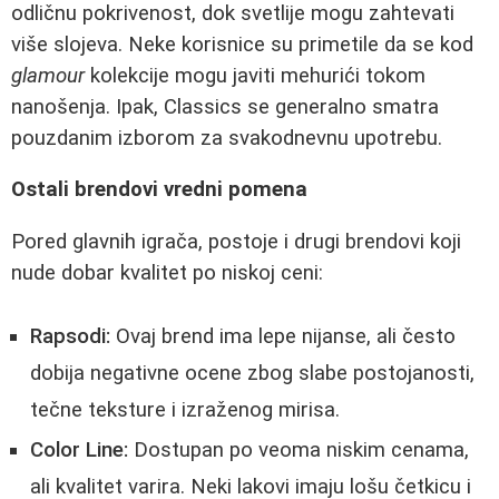
odličnu pokrivenost, dok svetlije mogu zahtevati
više slojeva. Neke korisnice su primetile da se kod
glamour
kolekcije mogu javiti mehurići tokom
nanošenja. Ipak, Classics se generalno smatra
pouzdanim izborom za svakodnevnu upotrebu.
Ostali brendovi vredni pomena
Pored glavnih igrača, postoje i drugi brendovi koji
nude dobar kvalitet po niskoj ceni:
Rapsodi:
Ovaj brend ima lepe nijanse, ali često
dobija negativne ocene zbog slabe postojanosti,
tečne teksture i izraženog mirisa.
Color Line:
Dostupan po veoma niskim cenama,
ali kvalitet varira. Neki lakovi imaju lošu četkicu i