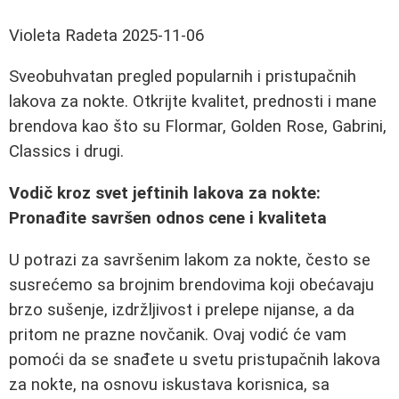
Violeta Radeta
2025-11-06
Sveobuhvatan pregled popularnih i pristupačnih
lakova za nokte. Otkrijte kvalitet, prednosti i mane
brendova kao što su Flormar, Golden Rose, Gabrini,
Classics i drugi.
Vodič kroz svet jeftinih lakova za nokte:
Pronađite savršen odnos cene i kvaliteta
U potrazi za savršenim lakom za nokte, često se
susrećemo sa brojnim brendovima koji obećavaju
brzo sušenje, izdržljivost i prelepe nijanse, a da
pritom ne prazne novčanik. Ovaj vodić će vam
pomoći da se snađete u svetu pristupačnih lakova
za nokte, na osnovu iskustava korisnica, sa