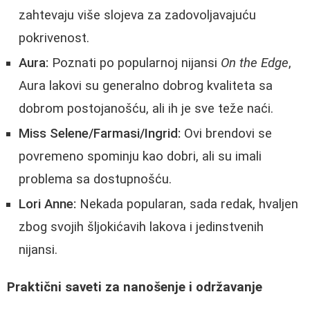
zahtevaju više slojeva za zadovoljavajuću
pokrivenost.
Aura:
Poznati po popularnoj nijansi
On the Edge
,
Aura lakovi su generalno dobrog kvaliteta sa
dobrom postojanošću, ali ih je sve teže naći.
Miss Selene/Farmasi/Ingrid:
Ovi brendovi se
povremeno spominju kao dobri, ali su imali
problema sa dostupnošću.
Lori Anne:
Nekada popularan, sada redak, hvaljen
zbog svojih šljokićavih lakova i jedinstvenih
nijansi.
Praktični saveti za nanošenje i održavanje