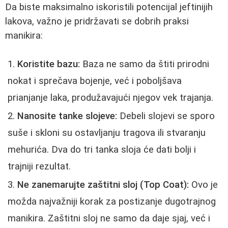
Da biste maksimalno iskoristili potencijal jeftinijih
lakova, važno je pridržavati se dobrih praksi
manikira:
Koristite bazu:
Baza ne samo da štiti prirodni
nokat i sprečava bojenje, već i poboljšava
prianjanje laka, produžavajući njegov vek trajanja.
Nanosite tanke slojeve:
Debeli slojevi se sporo
suše i skloni su ostavljanju tragova ili stvaranju
mehurića. Dva do tri tanka sloja će dati bolji i
trajniji rezultat.
Ne zanemarujte zaštitni sloj (Top Coat):
Ovo je
možda najvažniji korak za postizanje dugotrajnog
manikira. Zaštitni sloj ne samo da daje sjaj, već i