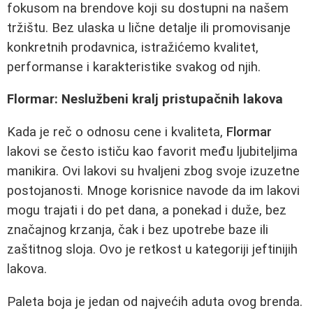
fokusom na brendove koji su dostupni na našem
tržištu. Bez ulaska u lične detalje ili promovisanje
konkretnih prodavnica, istražićemo kvalitet,
performanse i karakteristike svakog od njih.
Flormar: Neslužbeni kralj pristupačnih lakova
Kada je reč o odnosu cene i kvaliteta,
Flormar
lakovi se često ističu kao favorit među ljubiteljima
manikira. Ovi lakovi su hvaljeni zbog svoje izuzetne
postojanosti. Mnoge korisnice navode da im lakovi
mogu trajati i do pet dana, a ponekad i duže, bez
značajnog krzanja, čak i bez upotrebe baze ili
zaštitnog sloja. Ovo je retkost u kategoriji jeftinijih
lakova.
Paleta boja je jedan od najvećih aduta ovog brenda.