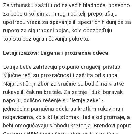
Za vrhunsku zaštitu od najvećih hladnoća, posebno
za bebe u kolicima, mnogi roditelji preporučuju
upotrebu vreća za spavanje ili specifičnih dunjica sa
rupom za sigurnosni pojas, koje obezbeđuju
toplotu bez ograničavanja pokreta.
Letnji izazovi: Lagana i prozračna odeća
Letnje bebe zahtevaju potpuno drugačiji pristup.
Kĺjučne reči su prozračnost i zaštita od sunca.
Najpraktičniji izbor za vrućine su bodići na kratke
rukave ili čak na bretele. Za setnje i duži boravak
napolju, odlično rešenje su "letnje zeke" -
jednodelna pamučna odela sa kratkim rukavima i
nogavicama, koja štite stomak i ledja od promaje, a
bebi omogućavaju slobodu kretanja. Brendovi poput
Carters
i
H&M
imaju širok izbor ovih praktičnih