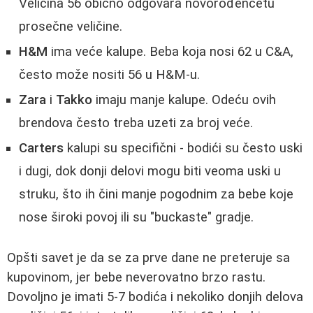
Velicina 56 obično odgovara novorođenčetu
prosečne veličine.
H&M
ima veće kalupe. Beba koja nosi 62 u C&A,
često može nositi 56 u H&M-u.
Zara
i
Takko
imaju manje kalupe. Odeću ovih
brendova često treba uzeti za broj veće.
Carters
kalupi su specifični - bodići su često uski
i dugi, dok donji delovi mogu biti veoma uski u
struku, što ih čini manje pogodnim za bebe koje
nose široki povoj ili su "buckaste" gradje.
Opšti savet je da se za prve dane ne preteruje sa
kupovinom, jer bebe neverovatno brzo rastu.
Dovoljno je imati 5-7 bodića i nekoliko donjih delova