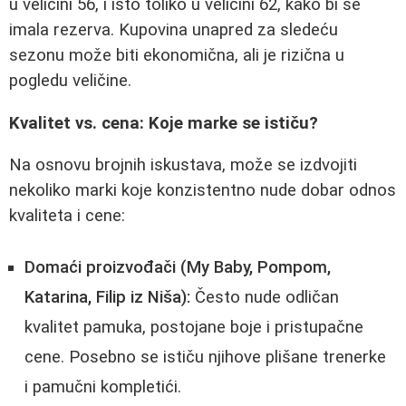
u veličini 56, i isto toliko u veličini 62, kako bi se
imala rezerva. Kupovina unapred za sledeću
sezonu može biti ekonomična, ali je rizična u
pogledu veličine.
Kvalitet vs. cena: Koje marke se ističu?
Na osnovu brojnih iskustava, može se izdvojiti
nekoliko marki koje konzistentno nude dobar odnos
kvaliteta i cene:
Domaći proizvođači (My Baby, Pompom,
Katarina, Filip iz Niša):
Često nude odličan
kvalitet pamuka, postojane boje i pristupačne
cene. Posebno se ističu njihove plišane trenerke
i pamučni kompletići.