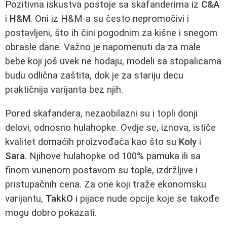
Pozitivna iskustva postoje sa skafanderima iz
C&A
i
H&M
. Oni iz H&M-a su često nepromočivi i
postavljeni, što ih čini pogodnim za kišne i snegom
obrasle dane. Važno je napomenuti da za male
bebe koji još uvek ne hodaju, modeli sa stopalicama
budu odlična zaštita, dok je za stariju decu
praktičnija varijanta bez njih.
Pored skafandera, nezaobilazni su i topli donji
delovi, odnosno hulahopke. Ovdje se, iznova, ističe
kvalitet domaćih proizvođača kao što su
Koly
i
Sara
. Njihove hulahopke od 100% pamuka ili sa
finom vunenom postavom su tople, izdržljive i
pristupačnih cena. Za one koji traže ekonomsku
varijantu,
TakkO
i pijace nude opcije koje se takođe
mogu dobro pokazati.