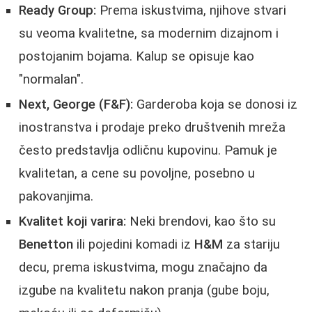
Ready Group:
Prema iskustvima, njihove stvari
su veoma kvalitetne, sa modernim dizajnom i
postojanim bojama. Kalup se opisuje kao
"normalan".
Next, George (F&F):
Garderoba koja se donosi iz
inostranstva i prodaje preko društvenih mreža
često predstavlja odličnu kupovinu. Pamuk je
kvalitetan, a cene su povoljne, posebno u
pakovanjima.
Kvalitet koji varira:
Neki brendovi, kao što su
Benetton
ili pojedini komadi iz
H&M
za stariju
decu, prema iskustvima, mogu značajno da
izgube na kvalitetu nakon pranja (gube boju,