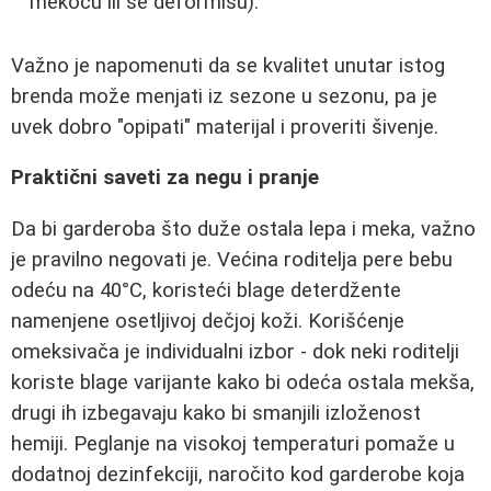
mekoću ili se deformišu).
Važno je napomenuti da se kvalitet unutar istog
brenda može menjati iz sezone u sezonu, pa je
uvek dobro "opipati" materijal i proveriti šivenje.
Praktični saveti za negu i pranje
Da bi garderoba što duže ostala lepa i meka, važno
je pravilno negovati je. Većina roditelja pere bebu
odeću na 40°C, koristeći blage deterdžente
namenjene osetljivoj dečjoj koži. Korišćenje
omeksivača je individualni izbor - dok neki roditelji
koriste blage varijante kako bi odeća ostala mekša,
drugi ih izbegavaju kako bi smanjili izloženost
hemiji. Peglanje na visokoj temperaturi pomaže u
dodatnoj dezinfekciji, naročito kod garderobe koja