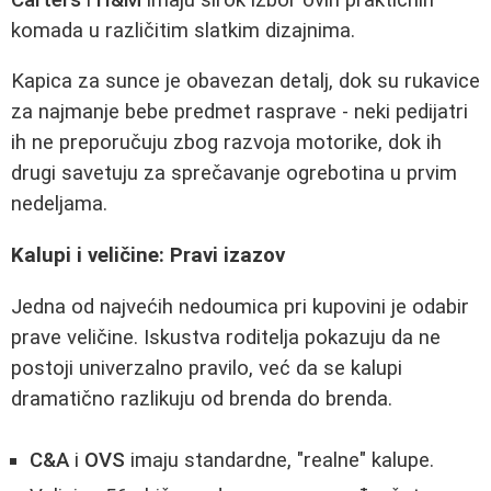
komada u različitim slatkim dizajnima.
Kapica za sunce je obavezan detalj, dok su rukavice
za najmanje bebe predmet rasprave - neki pedijatri
ih ne preporučuju zbog razvoja motorike, dok ih
drugi savetuju za sprečavanje ogrebotina u prvim
nedeljama.
Kalupi i veličine: Pravi izazov
Jedna od najvećih nedoumica pri kupovini je odabir
prave veličine. Iskustva roditelja pokazuju da ne
postoji univerzalno pravilo, već da se kalupi
dramatično razlikuju od brenda do brenda.
C&A
i
OVS
imaju standardne, "realne" kalupe.