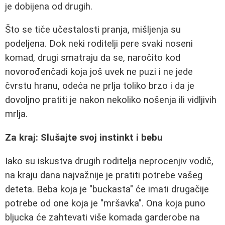
je dobijena od drugih.
Što se tiče učestalosti pranja, mišljenja su
podeljena. Dok neki roditelji pere svaki noseni
komad, drugi smatraju da se, naročito kod
novorođenčadi koja još uvek ne puzi i ne jede
čvrstu hranu, odeća ne prlja toliko brzo i da je
dovoljno pratiti je nakon nekoliko nošenja ili vidljivih
mrlja.
Za kraj: Slušajte svoj instinkt i bebu
Iako su iskustva drugih roditelja neprocenjiv vodič,
na kraju dana najvažnije je pratiti potrebe vašeg
deteta. Beba koja je "buckasta" će imati drugačije
potrebe od one koja je "mršavka". Ona koja puno
bljucka će zahtevati više komada garderobe na