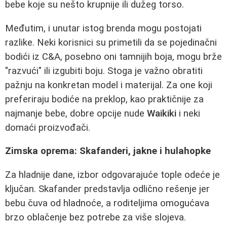
bebe koje su nešto krupnije ili dužeg torso.
Međutim, i unutar istog brenda mogu postojati
razlike. Neki korisnici su primetili da se pojedinačni
bodići iz C&A, posebno oni tamnijih boja, mogu brže
"razvući" ili izgubiti boju. Stoga je važno obratiti
pažnju na konkretan model i materijal. Za one koji
preferiraju bodiće na preklop, kao praktičnije za
najmanje bebe, dobre opcije nude
Waikiki
i neki
domaći proizvođači.
Zimska oprema: Skafanderi, jakne i hulahopke
Za hladnije dane, izbor odgovarajuće tople odeće je
ključan. Skafander predstavlja odlično rešenje jer
bebu čuva od hladnoće, a roditeljima omogućava
brzo oblačenje bez potrebe za više slojeva.