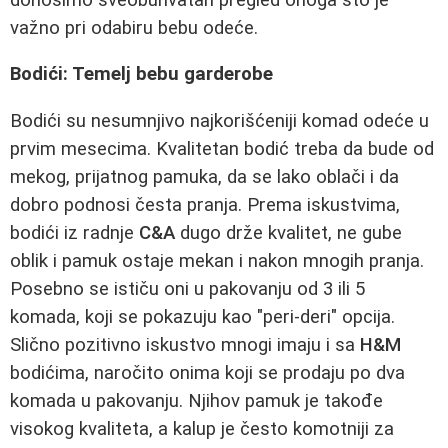
važno pri odabiru bebu odeće.
Bodići: Temelj bebu garderobe
Bodići su nesumnjivo najkorišćeniji komad odeće u
prvim mesecima. Kvalitetan bodić treba da bude od
mekog, prijatnog pamuka, da se lako oblači i da
dobro podnosi česta pranja. Prema iskustvima,
bodići iz radnje
C&A
dugo drže kvalitet, ne gube
oblik i pamuk ostaje mekan i nakon mnogih pranja.
Posebno se ističu oni u pakovanju od 3 ili 5
komada, koji se pokazuju kao "peri-deri" opcija.
Slično pozitivno iskustvo mnogi imaju i sa
H&M
bodićima, naročito onima koji se prodaju po dva
komada u pakovanju. Njihov pamuk je takođe
visokog kvaliteta, a kalup je često komotniji za