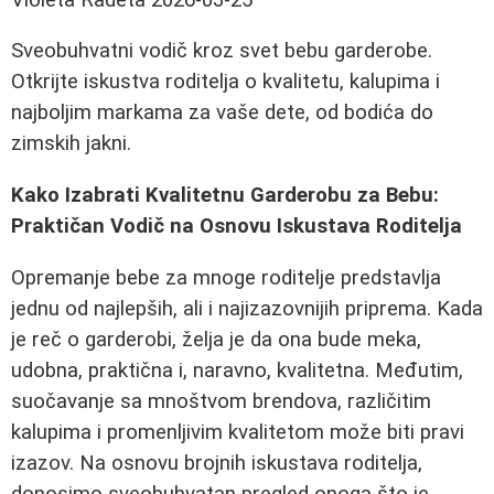
Sveobuhvatni vodič kroz svet bebu garderobe.
Otkrijte iskustva roditelja o kvalitetu, kalupima i
najboljim markama za vaše dete, od bodića do
zimskih jakni.
Kako Izabrati Kvalitetnu Garderobu za Bebu:
Praktičan Vodič na Osnovu Iskustava Roditelja
Opremanje bebe za mnoge roditelje predstavlja
jednu od najlepših, ali i najizazovnijih priprema. Kada
je reč o garderobi, želja je da ona bude meka,
udobna, praktična i, naravno, kvalitetna. Međutim,
suočavanje sa mnoštvom brendova, različitim
kalupima i promenljivim kvalitetom može biti pravi
izazov. Na osnovu brojnih iskustava roditelja,
donosimo sveobuhvatan pregled onoga što je