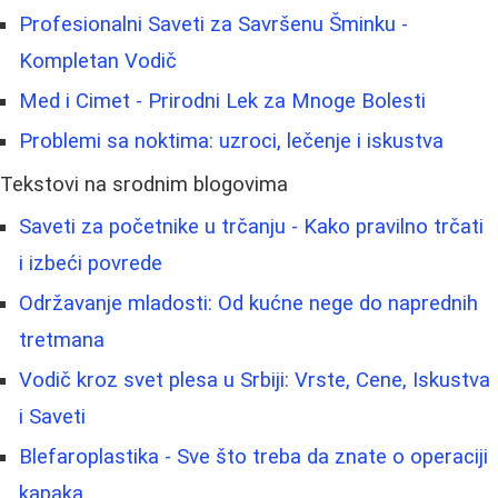
Profesionalni Saveti za Savršenu Šminku -
Kompletan Vodič
Med i Cimet - Prirodni Lek za Mnoge Bolesti
Problemi sa noktima: uzroci, lečenje i iskustva
Tekstovi na srodnim blogovima
Saveti za početnike u trčanju - Kako pravilno trčati
i izbeći povrede
Održavanje mladosti: Od kućne nege do naprednih
tretmana
Vodič kroz svet plesa u Srbiji: Vrste, Cene, Iskustva
i Saveti
Blefaroplastika - Sve što treba da znate o operaciji
kapaka