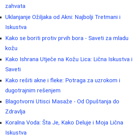
zahvata
Uklanjanje Ožiljaka od Akni: Najbolji Tretmani i
Iskustva
Kako se boriti protiv prvih bora - Saveti za mladu
kožu
Kako Ishrana Utječe na Kožu Lica: Lična Iskustva i
Saveti
Kako rešiti akne i fleke: Potraga za uzrokom i
dugotrajnim rešenjem
Blagotvorni Utisci Masaže - Od Opuštanja do
Zdravlja
Koralna Voda: Šta Je, Kako Deluje i Moja Lična
Iskustva