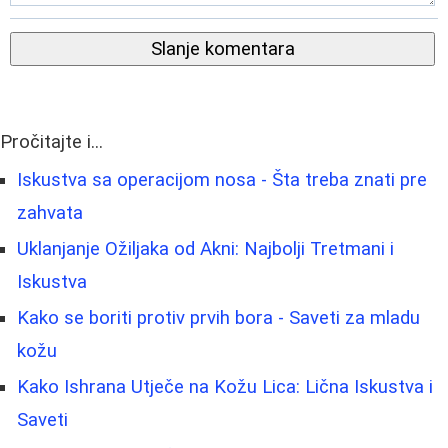
Slanje komentara
Pročitajte i...
Iskustva sa operacijom nosa - Šta treba znati pre
zahvata
Uklanjanje Ožiljaka od Akni: Najbolji Tretmani i
Iskustva
Kako se boriti protiv prvih bora - Saveti za mladu
kožu
Kako Ishrana Utječe na Kožu Lica: Lična Iskustva i
Saveti