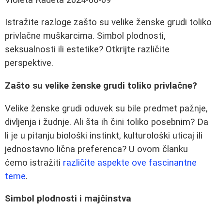
Istražite razloge zašto su velike ženske grudi toliko
privlačne muškarcima. Simbol plodnosti,
seksualnosti ili estetike? Otkrijte različite
perspektive.
Zašto su velike ženske grudi toliko privlačne?
Velike ženske grudi oduvek su bile predmet pažnje,
divljenja i žudnje. Ali šta ih čini toliko posebnim? Da
li je u pitanju biološki instinkt, kulturološki uticaj ili
jednostavno lična preferenca? U ovom članku
ćemo istražiti
različite aspekte ove fascinantne
teme
.
Simbol plodnosti i majčinstva