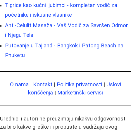
Tigrice kao kućni ljubimci - kompletan vodič za
početnike i iskusne vlasnike
Anti-Celulit Masaža - Vaš Vodič za Savršen Odmor
i Njegu Tela
Putovanje u Tajland - Bangkok i Patong Beach na
Phuketu
O nama
|
Kontakt
|
Politika privatnosti
|
Uslovi
korišćenja
|
Marketinški servisi
Urednici i autori ne preuzimaju nikakvu odgovornost
za bilo kakve greške ili propuste u sadržaju ovog