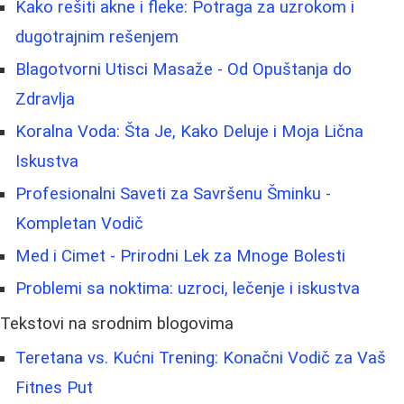
Kako rešiti akne i fleke: Potraga za uzrokom i
dugotrajnim rešenjem
Blagotvorni Utisci Masaže - Od Opuštanja do
Zdravlja
Koralna Voda: Šta Je, Kako Deluje i Moja Lična
Iskustva
Profesionalni Saveti za Savršenu Šminku -
Kompletan Vodič
Med i Cimet - Prirodni Lek za Mnoge Bolesti
Problemi sa noktima: uzroci, lečenje i iskustva
Tekstovi na srodnim blogovima
Teretana vs. Kućni Trening: Konačni Vodič za Vaš
Fitnes Put