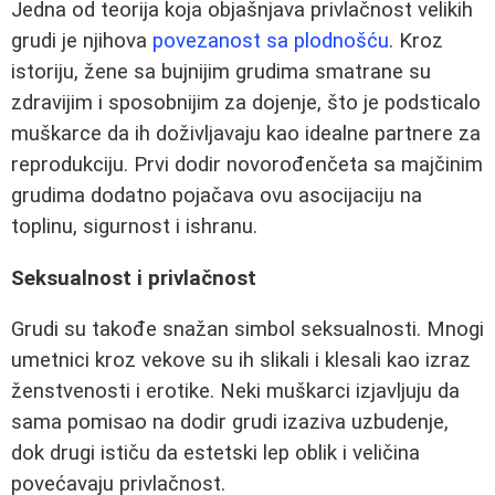
Jedna od teorija koja objašnjava privlačnost velikih
grudi je njihova
povezanost sa plodnošću
. Kroz
istoriju, žene sa bujnijim grudima smatrane su
zdravijim i sposobnijim za dojenje, što je podsticalo
muškarce da ih doživljavaju kao idealne partnere za
reprodukciju. Prvi dodir novorođenčeta sa majčinim
grudima dodatno pojačava ovu asocijaciju na
toplinu, sigurnost i ishranu.
Seksualnost i privlačnost
Grudi su takođe snažan simbol seksualnosti. Mnogi
umetnici kroz vekove su ih slikali i klesali kao izraz
ženstvenosti i erotike. Neki muškarci izjavljuju da
sama pomisao na dodir grudi izaziva uzbudenje,
dok drugi ističu da estetski lep oblik i veličina
povećavaju privlačnost.