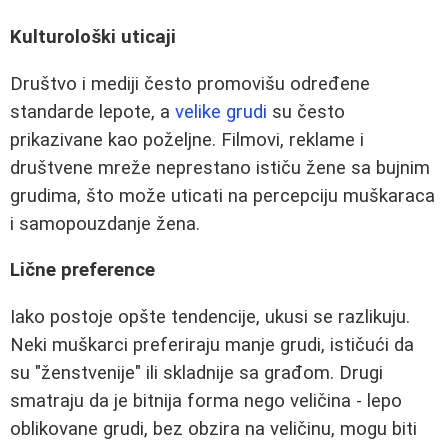
Kulturološki uticaji
Društvo i mediji često promovišu određene
standarde lepote, a
velike grudi
su često
prikazivane kao poželjne. Filmovi, reklame i
društvene mreže neprestano ističu žene sa bujnim
grudima, što može uticati na percepciju muškaraca
i samopouzdanje žena.
Lične preference
Iako postoje opšte tendencije, ukusi se razlikuju.
Neki muškarci preferiraju manje grudi, ističući da
su "ženstvenije" ili skladnije sa građom. Drugi
smatraju da je bitnija forma nego veličina - lepo
oblikovane grudi, bez obzira na veličinu, mogu biti