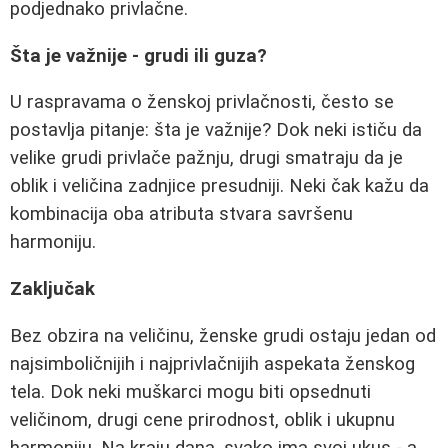
podjednako privlačne.
Šta je važnije - grudi ili guza?
U raspravama o ženskoj privlačnosti, često se
postavlja pitanje: šta je važnije? Dok neki ističu da
velike grudi privlače pažnju, drugi smatraju da je
oblik i veličina zadnjice presudniji. Neki čak kažu da
kombinacija oba atributa stvara savršenu
harmoniju.
Zaključak
Bez obzira na veličinu, ženske grudi ostaju jedan od
najsimboličnijih i najprivlačnijih aspekata ženskog
tela. Dok neki muškarci mogu biti opsednuti
veličinom, drugi cene prirodnost, oblik i ukupnu
harmoniju. Na kraju dana, svako ima svoj ukus - a